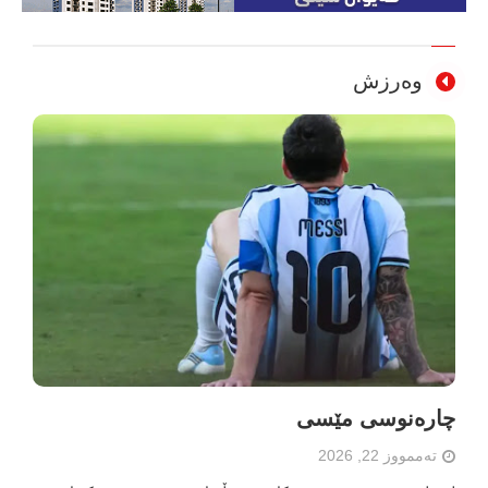
وەرزش
چارەنوسی مێسی
تەممووز 22, 2026