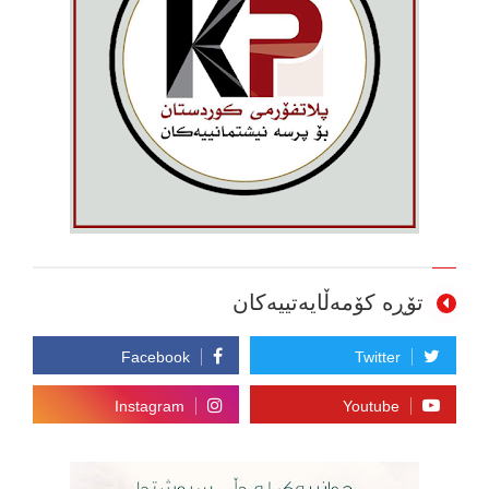
تۆڕە کۆمەڵایەتییەکان