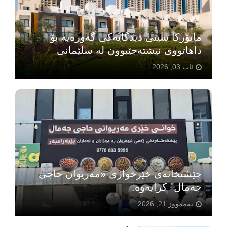
مایۆرکا سیتی دیدگایەکی گەورەیە بۆ
داهاتووی نیشتەجێبوون لە سلێمانی
ئاب 03, 2026
چێشتخانەی خێرخوازی «مەریوان حاجی
جەمال" كرایه‌وه‌.
تەممووز 21, 2026