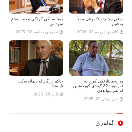
دەقی دوا چاوپێکەوتنی مەلا
دیمانەیەکی گرنگی محمد شیاع
بەختیار
سودانی
کانووی دووەم 02, 2026
تشرینی یەکەم 02, 2025
پەرلەمانتارێکی کورد لە
حاکم ڕزگار لە دیمانەیەکی
ئەرمینیا: 22 گوندی کوردنشین
تایبەتدا
لە ئەرمینیا هەن
ئایار 18, 2025
حوزەیران 22, 2025
گەلەری