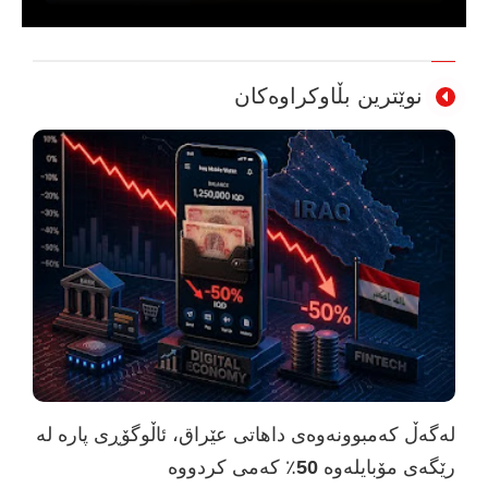
نوێترین بڵاوکراوەکان
لەگەڵ کەمبوونەوەی داهاتی عێراق، ئاڵوگۆڕی پارە لە
رێگەی مۆبایلەوە 50٪ کەمی کردووە