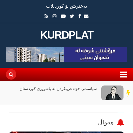
بەخێربێن بۆ کوردپلات
KURDPLAT
چۆن فیلمی (ئۆدیسە)ی کریستۆفەر نۆلان بووبە
سەر
ڕووداوێکی جیهانی؟
دێڕ
هەواڵ