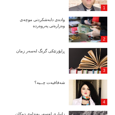
وادەی دابەشكردنی موچەی
وەزارەتی پەروەردە
ڕاپۆرتێكی گرنگ لەسەر زمان
شەفافیەت چــیە؟
زانیاری لەسەر بەنداوی دوكان