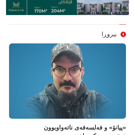
بیروڕا
«پیانۆ» و فەلسەفەی ناتەواوبوون