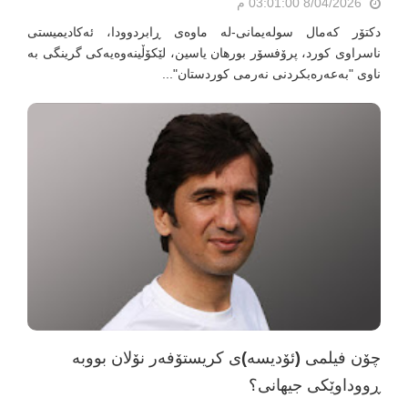
8/04/2026 03:01:00 م
دکتۆر کەمال سولەیمانی-لە ماوەی ڕابردوودا، ئەکادیمیستی
ناسراوی کورد، پرۆفسۆر بورهان یاسین، لێکۆڵینەوەیەکی گرینگی بە
ناوی "بەعەرەبکردنی نەرمی کوردستان"...
چۆن فیلمی (ئۆدیسە)ی کریستۆفەر نۆلان بووبە
ڕووداوێکی جیهانی؟