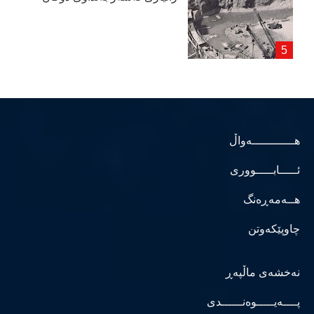
هــــــــــــەواڵ
ئـــــابـــــووری
هــەمەڕەنگ
چاوپێکەوتن
نەخشەی ماڵپەڕ
پــــەیـــــوەنــــــدی