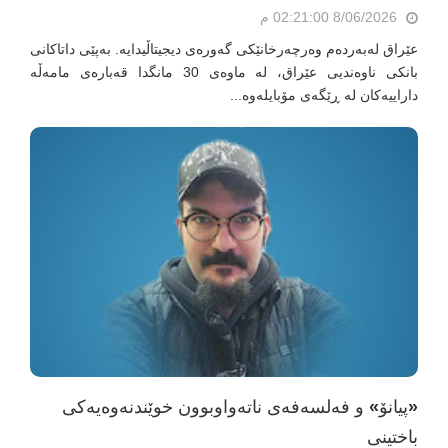
8/06/2026 02:21:00 م
عێراق لەبەردەم وەرچەرخانێکی گەورەی دیجیتاڵیدایە. بەپێی داتاکانی
بانکی ناوەندیی عێراق، لە ماوەی 30 مانگدا قەبارەی مامەڵە
داراییەکان لە ڕێگەی مۆبایلەوە...
«پیانۆ» و فەلسەفەی ناتەواوبوون خوێندنەوەیەکی
باختینی