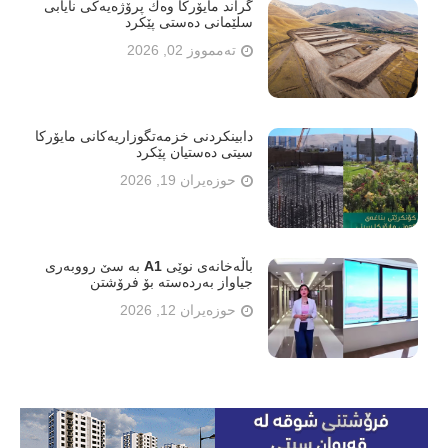
گراند مایۆرکا وەك پرۆژەیەکی نایابی
سلێمانی دەستی پێکرد
تەممووز 02, 2026
دابینکردنی خزمەتگوزاریەکانی مایۆرکا
سیتی دەستیان پێکرد
حوزەیران 19, 2026
باڵەخانەی نوێی A1 بە سێ رووبەری
جیاواز بەردەستە بۆ فرۆشتن
حوزەیران 12, 2026