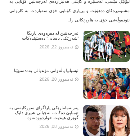
لیۆنێل مێسی، ئەستێرە و کاپتنی هەڵبژاردەی ئەرجەنتین کۆتایی بە
مشتومڕەکان دەهێنێت و بڕیاری کۆتایی خۆی سەبارەت بە کاروانی
نێودەوڵەتیی خۆی بە هاوڕێکانی را...
ئەرجەنتین لە دەرەوەی یاریگا
'شەڕێکی یاسایی' دەستپێدەکات
تەممووز 22, 2026
ئیسپانیا پاڵەوانی مۆندیالی بەدەستهێنا
تەممووز 20, 2026
پەرلەمانتارێکی پاراگوای سووکایەتی بە
ئێمباپێ دەکات: لەجیاتی شیری دایک
گوێزی هیندیت خواردووەتەوە
تەممووز 08, 2026