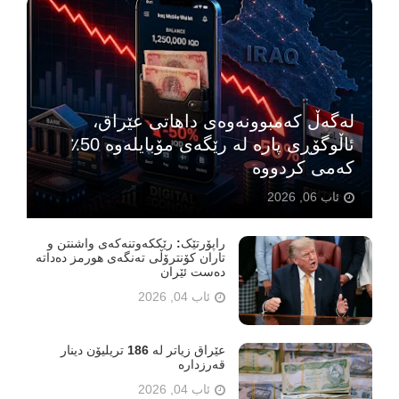
لەگەڵ کەمبوونەوەی داهاتی عێراق،
ئاڵوگۆڕی پارە لە رێگەی مۆبایلەوە 50٪
کەمی کردووە
ئاب 06, 2026
راپۆرتێک: رێککەوتنەکەی واشنتن و
تاران کۆنترۆڵی تەنگەی هورمز دەداتە
دەست ئێران
ئاب 04, 2026
عێراق زیاتر لە 186 تریلیۆن دینار
قەرزدارە
ئاب 04, 2026