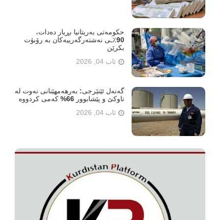
حکومەتی بەریتانیا بڕیار دەدات،
90٪ـی نەشتەرگەرییەکان بە رۆبۆت
بکرێن
ئاب 04, 2026
گەنەل ئێنێرجی: بەرهەمهێنانی نەوت لە
تاوکێ و پێشابوور 66% کەمی کردووە
ئاب 04, 2026