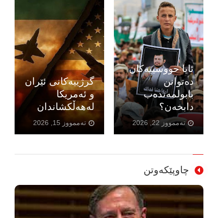
گالیسکەی
پێرسێڤێرانس
نیشانەی ئەگەری
گرژییەکانی ئێران
ژیانی کۆن
و ئەمریکا
لەسەر مەریخ
لەهەڵکشاندان
دەدۆزێتەوە
تەممووز 15, 2026
تەممووز 08, 2026
چاوپێکەوتن