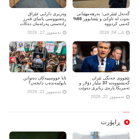
گەنەل ئێنێرجی: بەرهەمهێنانی
وەزیری دارایی عێراق
نەوت لە تاوکێ و پێشابوور 66%
رەشنووسی یاسای قەرز
کەمی کردووە
رادەستی پەرلەمان دەکات
ئاب 04, 2026
تەممووز 22, 2026
تێچووی جەنگی ئێران
ئایا حووسییەکان دەتوانن
گەیشتووەتە 37 ملیار دۆلار و
بابولمەندەب دابخەن؟
ئەمریکا پارەی زیاتری دەوێت
تەممووز 22, 2026
تەممووز 22, 2026
ڕاپۆرت