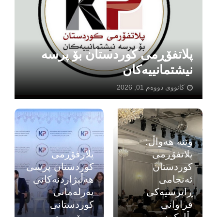
پلاتفۆڕمی کوردستان بۆ پرسە
نیشتمانییەکان
کانووی دووەم 01, 2026
وێنە هەواڵ:
پلاتفۆڕمی
پلارفۆڕمی
کوردستان
کوردستان پرسی
ئەنجامی
هەڵبژاردنەکانی
ڕاپرسیەکی
پەرلەمانی
فراوانی
کوردستانی