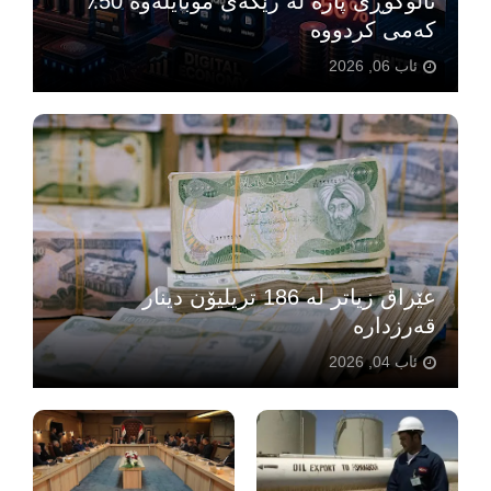
ئاڵوگۆڕی پارە لە رێگەی مۆبایلەوە 50٪
کەمی کردووە
ئاب 06, 2026
عێراق زیاتر لە 186 تریلیۆن دینار
قەرزدارە
ئاب 04, 2026