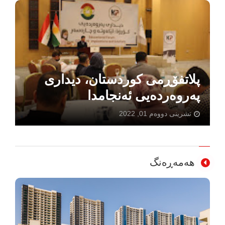
پلاتفۆڕمی کوردستان بۆ پرسە
نیشتمانییەکان
کانووی دووەم 01, 2026
هەمەڕەنگ