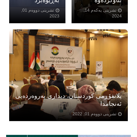
بڵاوکردەوە
بەڕێوەبرد
تشرینی یەکەم 14,
تشرینی دووەم 01,
2023
2024
پلاتفۆڕمی کوردستان، دیداری پەروەردەیی
ئەنجامدا
تشرینی دووەم 01, 2022