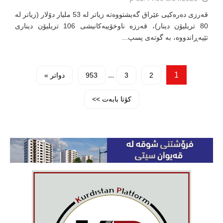
قەرزی دەرەکیی عێراق گەیشتووەتە زیاتر لە 53 ملیار دۆلار (زیاتر لە
80 تریلیۆن دینار)، قەرزە ناوخۆییەکانیشی 106 تریلیۆن دیناری
تێپەڕاندووە، بە گوتەی پسپ...
...
1
2
3
953
دواتر »
کۆتا بابەت >>