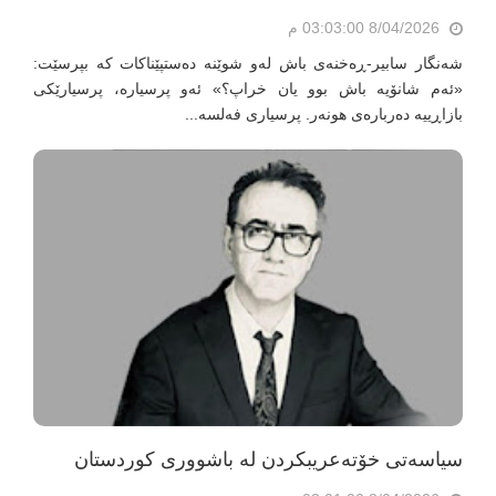
8/04/2026 03:03:00 م
شەنگار سابیر-ڕەخنەی باش لەو شوێنە دەستپێناکات کە بپرسێت:
«ئەم شانۆیە باش بوو یان خراپ؟» ئەو پرسیارە، پرسیارێکی
بازاڕییە دەربارەی هونەر. پرسیاری فەلسە...
سیاسەتی خۆتەعریبکردن لە باشووری کوردستان