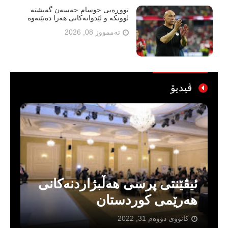
تووڕەیی حوسام حەسەن گەیشتە
لووتکە و لێدوانەکانی هەرا دەنێتەوە
تەممووز 08, 2026
ڤیدیۆ
کۆمپانیایەكی نیشتەجێکردن لە
ژێر فشاردا کارەکەی
ڕادەگرێت
ئایار 24, 2022