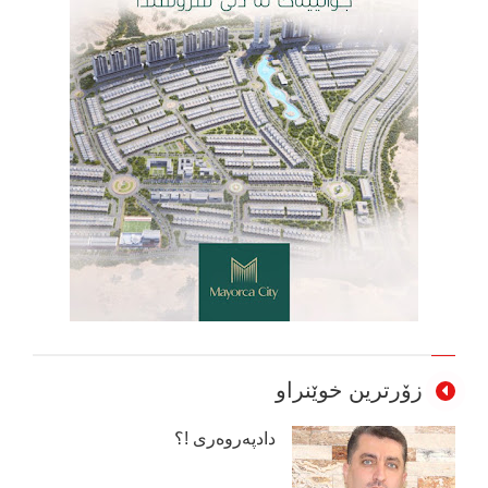
زۆرترین خوێنراو
دادپەروەری !؟