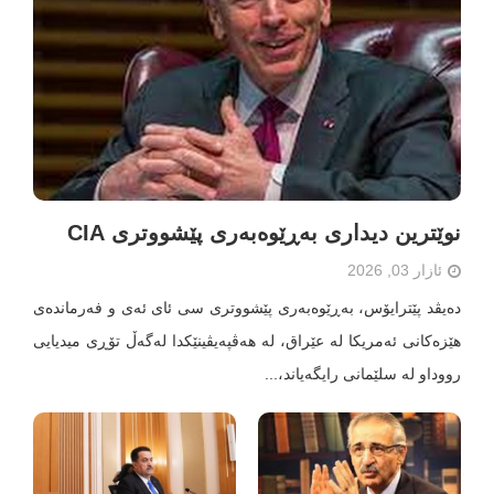
نوێترین دیداری بەڕێوەبەری پێشووتری CIA
ئازار 03, 2026
دەیڤد پێترایۆس، بەڕێوەبەری پێشووتری سی ئای ئەی و فەرماندەی
هێزەکانی ئەمریکا لە عێراق، لە هەڤپەیڤینێکدا لەگەڵ تۆڕی میدیایی
رووداو لە سلێمانی رایگەیاند،...