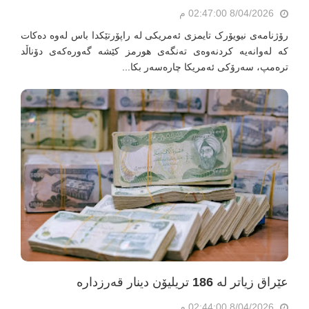
8/04/2026 02:47:00 م
رۆژنامەی نیویۆرک تایمزی ئەمریکی لە راپۆرتێکدا باس لەوە دەکات
کە لەوانەیە کردنەوەی تەنگەی هورمز کێشە گەورەکەی دۆناڵد
ترەمپ، سەرۆکی ئەمریکا چارەسەر بکا...
عێراق زیاتر لە 186 تریلیۆن دینار قەرزدارە
8/04/2026 02:44:00 م