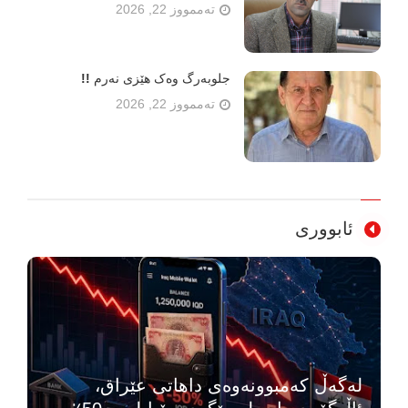
تەممووز 22, 2026
جلوبەرگ وەک هێزی نەرم !!
تەممووز 22, 2026
ئابووری
لەگەڵ کەمبوونەوەی داهاتی عێراق،