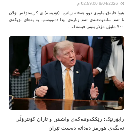
8/04/2026 02:59:00 م
هیوا فایەق-ماوەی دوو هەفتە زیاترە، (ئۆدیسە) ی کریستۆفەر نۆلان
تا ئەم ساتەوەختەی ئەم وتارەی تێدا دەنووسم، بە بەهای نزیکەی
۷٠٠ ملیۆن دۆلار بلیتی فیلمەک...
راپۆرتێک: رێککەوتنەکەی واشنتن و تاران کۆنترۆڵی
تەنگەی هورمز دەداتە دەست ئێران