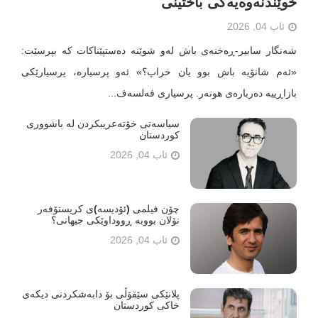
خوێندنەوەیەکی باختینی
ئاب 04, 2026
شەنگار سابیر-ڕەخنەی باش لەو شوێنە دەستپێناکات کە بپرسێت:
«ئەم شانۆیە باش بوو یان خراپ؟» ئەو پرسیارە، پرسیارێکی
بازاڕییە دەربارەی هونەر. پرسیاری فەلسەف...
سیاسەتی خۆتەعریبکردن لە باشووری
کوردستان
ئاب 04, 2026
چۆن فیلمی (ئۆدیسە)ی کریستۆفەر
نۆلان بووبە ڕووداوێکی جیهانی؟
ئاب 04, 2026
پلانێکی سێقۆڵی بۆ دابەشکردنی دیکەی
خاکى کوردستان