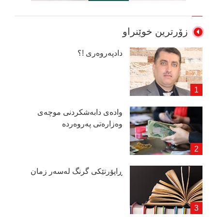
زۆرترین خوێنراو
دادپەروەری !؟
وادەی دابەشكردنی موچەی
وەزارەتی پەروەردە
ڕاپۆرتێكی گرنگ لەسەر زمان