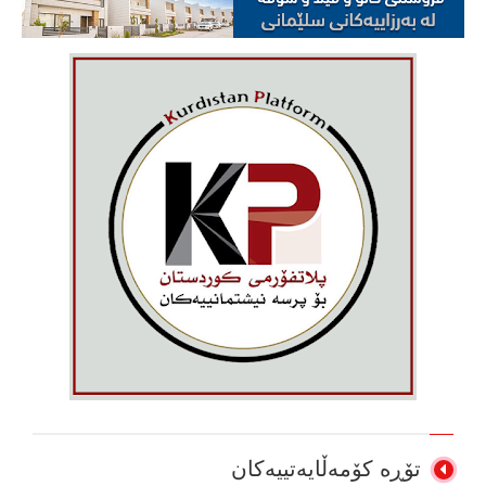
تۆڕە کۆمەڵایەتییەکان