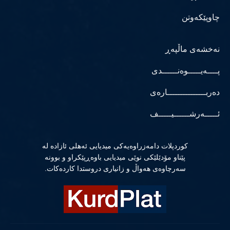
چاوپێکەوتن
نەخشەی ماڵپەڕ
پــــەیـــــوەنــــــدی
دەربـــــــــــــــارەی
ئـــــەرشــــــیـــــف
كوردپلات دامەزراوەیەكی میدیایی ئەهلی ئازادە لە
پێناو مۆدێلێكی نوێی میدیایی باوەڕپێكراو و بوونە
سەرچاوەی هەواڵ و زانیاری دروستدا كاردەكات.