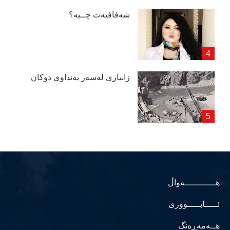
شەفافیەت چــیە؟
زانیاری لەسەر بەنداوی دوكان
هــــــــــــەواڵ
ئـــــابـــــووری
هــەمەڕەنگ