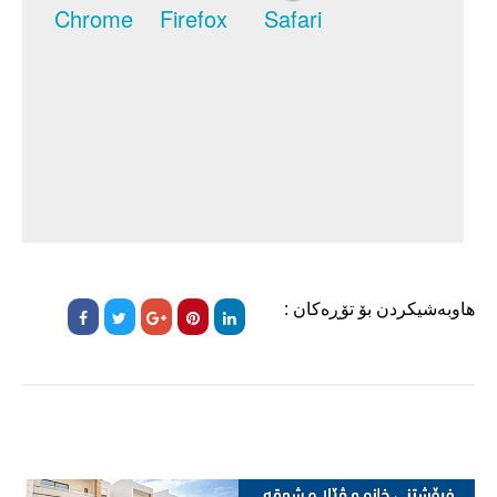
هاوبەشیکردن بۆ تۆڕەکان :