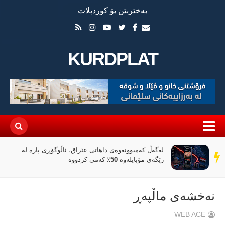
بەخێربێن بۆ کوردپلات
KURDPLAT
لەگەڵ کەمبوونەوەی داهاتی عێراق، ئاڵوگۆڕی پارە لە
سەر
رێگەی مۆبایلەوە 50٪ کەمی کردووە
دێڕ
نەخشەی ماڵپەڕ
WEB ACE