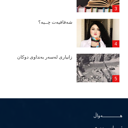
شەفافیەت چــیە؟
زانیاری لەسەر بەنداوی دوكان
هــــــــــــەواڵ
ئـــــابـــــووری