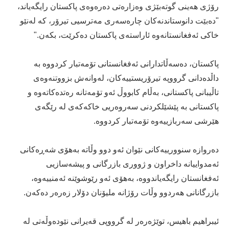
رۆژی هەینی گوتەبێژی وەزارەتی دەرەوەی پاکستان رایگەیاند،
"دەبێت دانوستاندنەکان چارەسەری مەترسیی تیرۆر، کە لەنێو
خاکی ئەفغانستانەوە ئاراستەی پاکستان دەکرێت، بکەن."
پاکستان، دەسەڵاتدارانی ئەفغانستانی تۆمەتبار کردووە بە
داڵدەدانی گرووپە تیرۆریستییەکان، لەوانەش بزووتنەوەی
تاڵیبانی پاکستانی، بەڵام کابووڵ ئەو تۆمەتانە رەتدەکاتەوە و
پاکستانی بە پێشێلکردنی سەروەریی خاکەکەی لە رێگەی
هێرشی سەربازییەوە تۆمەتبار کردووە.
دەروازە سنوورییەکانی نێوان ئەو دوو وڵاتە بەهۆی شەڕەکانی
ئەمدواییانە داخراون و ژووری بازرگانی و پیشەسازیی
ئەفغانستان رایگەیاندووە، بەهۆی ئەو رێوشوێنە ئەمنییەوە،
بازرگانانی هەردوو وڵات رۆژانە ملیۆنان دۆلار زەرەر دەکەن.
ئیبراهیم باهیس، توێژەرەر لە گرووپی قەیرانی نێودەوڵەتی لە