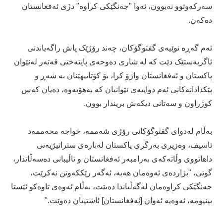
سەرکەوتوو نەبوون، ئەوا "جەنگێکی کراوە" دژی ئەفغانستان
دەکەن.
ئەم گەڕە نوێیەی گفتوگۆکان، چەند رۆژێک پاش راگەیاندنی
ئاگربەستێک دێت کە لە شاری دەوحەی پایتەختی قەتەر لەنێوان
پاکستان و ئەفغانستان واژۆ کرا، بۆ کۆتاییهێنان بە شەڕ و
پێکدادانەکانی ئەم دواییەی نێوانیان کە بەهۆیەوە، دەیان کەس
کوژراون و سەتانی دیکەش بریندار بوون.
بەڵام لەدوای گفتوگۆکانی رۆژی شەممە، خواجە محەممەد
ئاسیف، وەزیری بەرگری پاکستان لەبارەی ستراتیژیەتی
داهاتووی وڵاتەکەی بەرامبەر ئەفغانستان و تاڵیبانی دەسەڵاتدار،
گوتی، "بژاردەی ئەوەمان هەیە، ئەگەر رێککەوتن نەکرێت،
جەنگێکی کراوەمان لەگەڵیاندا دەبێت، بەڵام ئەوەی تاوەکو ئێستا
بینیومە، ئەوەیە ئەوان [ئەفغانستان] ئاشتییان دەوێت."