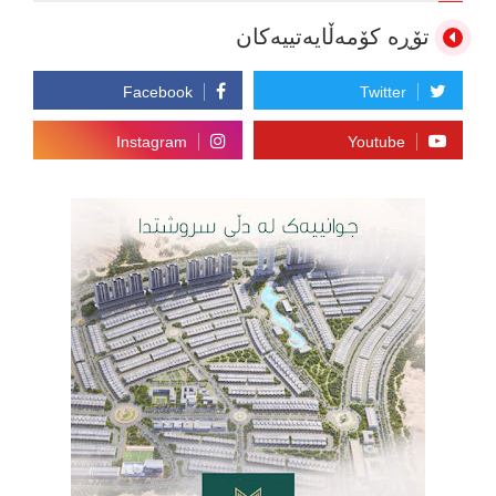
تۆڕە کۆمەڵایەتییەکان