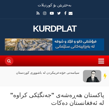
بەخێربێن بۆ کوردپلات
KURDPLAT
سیاسەتی خۆتەعریبکردن لە باشووری کوردستان
سەر
دێڕ
پاکستان هەڕەشەی "جەنگێکی کراوە"
لە ئەفغانستان دەکات