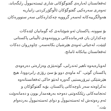
ئەفغانستان لەبارەی گفتوگۆکانی شاری ئیستەنبووڵ رایگەیاند،
تەوەری سەرەکیی گفتوگۆکان ئاڵوگۆڕکردنی زانیاریە
هەواڵگرییەکانە لەسەر گرووپە چەکدارەکانی سەر سنوورەکان.
بۆ نموونە، پاکستان ئەو شوێنانەی کە گومانیان لێدەکات
چەکداران یان فەرماندەکانی بزووتنەوەی تاڵیبانی پاکستانی
لێبێت، لەجیاتی ئەوەی هێرشیان بکاتەسەر، چاوەڕوان دەکات
ئەفغانستان بیانکاتە ئامانج.
لەوبارەیەوە تاهیر ئەندرابی، گوتەبێژی وەزارەتی دەرەوەی
پاکستان گوتی، "لە ماوەی دوو بۆ سێ رۆژی رابردوودا، هیچ
هێرشێکی تیرۆریستیی گەورە لەنێو خاکی ئەفغانستانەوە
نەکراوەتە سەر ناوچەکانی پاکستان. بۆیە گفتوگۆکان و
ئەنجامەکانی رێککەوتنی دەوحە بەرهەمدار بوون و دەمانەوێت
ئەم رەوتەش لە ئەستەنبووڵ و دوای ئەستەنبووڵ بەردەوام
بێت."