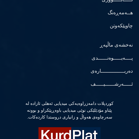
هــەمەڕەنگ
چاوپێکەوتن
نەخشەی ماڵپەڕ
پــــەیـــــوەنــــــدی
دەربـــــــــــــــارەی
ئـــــەرشــــــیـــــف
كوردپلات دامەزراوەیەكی میدیایی ئەهلی ئازادە لە
پێناو مۆدێلێكی نوێی میدیایی باوەڕپێكراو و بوونە
سەرچاوەی هەواڵ و زانیاری دروستدا كاردەكات.