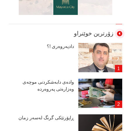
زۆرترین خوێنراو
دادپەروەری !؟
وادەی دابەشكردنی موچەی
وەزارەتی پەروەردە
ڕاپۆرتێكی گرنگ لەسەر زمان