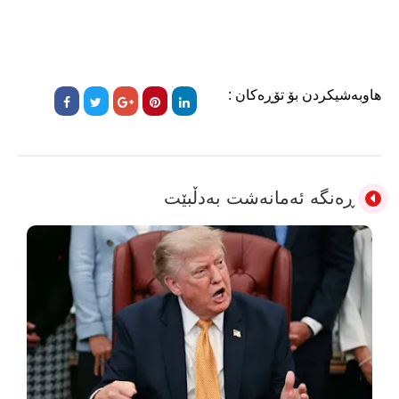
هاوبەشیکردن بۆ تۆڕەکان :
ڕەنگە ئەمانەشت بەدڵبێت