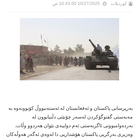
کوردپلات
10/27/2025 10:43:00 ص
بەرپرسانی پاکستان و ئەفغانستان لە ئەستەنبووڵ کۆبوونەوە بە
مەبەستی گفتوگۆکردن لەسەر چۆنێتی دڵنیابوون لە
بەردەوامبوونی ئاگربەستی ئەم دواییەی نێوان هەردوو وڵات.
وەزیری بەرگریی پاکستان هۆشداریی دا لەوەی ئەگەر هەوڵەکان