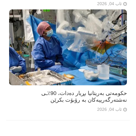
ئاب 04, 2026
حکومەتی بەریتانیا بڕیار دەدات، 90٪ـی
نەشتەرگەرییەکان بە رۆبۆت بکرێن
ئاب 04, 2026