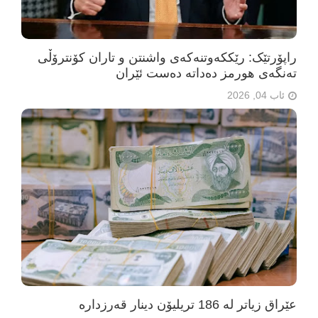
راپۆرتێک: رێککەوتنەکەی واشنتن و تاران کۆنترۆڵی
تەنگەی هورمز دەداتە دەست ئێران
ئاب 04, 2026
عێراق زیاتر لە 186 تریلیۆن دینار قەرزدارە