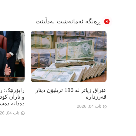
ڕەنگە ئەمانەشت بەدڵبێت
عێراق زیاتر لە 186 تریلیۆن دینار
راپۆرتێک: 
قەرزدارە
و تاران کۆن
دەداتە دەس
ئاب 04, 2026
ئاب 04, 2026