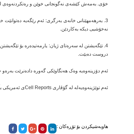
خۆی. بەمەش کێشەی نەگونجانی خوێن و رەتکردنەوەی لە
نەخۆشیی دیکە بەکاردێن.
4. تێگەیشتن لە سەرەتای ژیان: یارمەتیدەرە بۆ تێگەی
دروست دەبێت.
ئەم دۆزینەوەیە وەک هەنگاوێکی گەورە دادەنرێت بەرەو چ
ئەم توێژینەوەیەلە لە گۆڤاری Cell Reportsی ئەمریکی بڵاوکراوەتەوە.
هاوبەشیکردن بۆ تۆڕەکان :