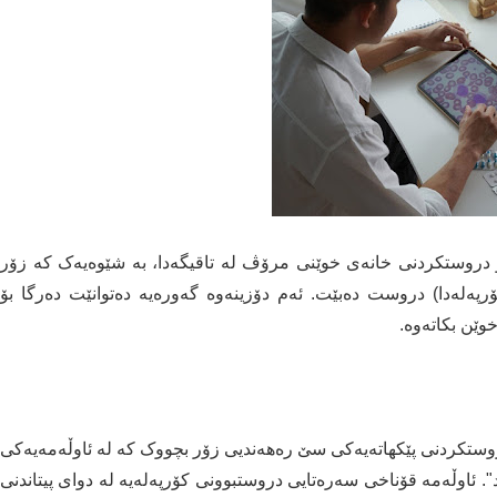
 بۆ دروستکردنی خانەی خوێنی مرۆڤ لە تاقیگەدا، بە شێوەیەک کە زۆر
پەلەدا) دروست دەبێت. ئەم دۆزینەوە گەورەیە دەتوانێت دەرگا بۆ
ێن بکاتەوە.
ڤیان بەکارهێناوە بۆ دروستکردنی پێکهاتەیەکی سێ رەهەندیی زۆر بچووک کە لە ئاوڵەمەیەکی
د". ئاوڵەمە قۆناخی سەرەتایی دروستبوونی کۆرپەلەیە لە دوای پیتاندنی