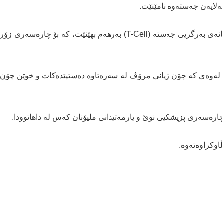
لایەن جەستەوە نامێنێت.
3. بەرهەمهێنانی خانەی بەرگری: ئەم رێگەیە دەتوانێت خانەی بەرگریی جەستە (T-Cell) بەرهەم بهێنێت، کە بۆ چارەسەری زۆر
شتن لەوەی کە چۆن ژیانی مرۆڤ لە سەرەتاوە دەستپێدەکات و خوێن چۆن
ارەسەری پزیشکیی نوێ و یارمەتیدانی ملیۆنان کەس لە داهاتوودا.