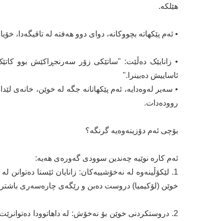
هێلکە.
• ئەم پێکهاتە بچووکانە، دوای دوو هەفتە لە تاقیگەدا، خۆ
• زانایێک دەڵێت: "ساتێکی زۆر سەرنجڕاکێش بوو کاتێ
ئاساییش دەبینرا."
• سەیر لەوەدایە، ئەم پێکهاتانە جگە لە خوێن، خانەی ل
روودەدات.
بۆچی ئەم دۆزینەوەیە گرنگە؟
ئەم کارە نوێیە چەندین سوودی گەورەی هەیە:
1. لێکۆڵینەوە لە نەخۆشییەکان: زانایان ئێستا دەتوان
خوێن (لۆکیمیا) دروست دەبن و رێگەی چارەسەری باشتر ب
2. دروستکردنی خوێن بۆ نەخۆش: لە داهاتوودا دەتوانرێ