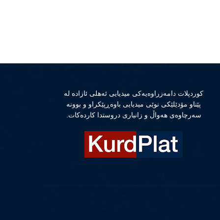
كوردپلات دامەزراوەیەكی میدیایی ئەهلی ئازادە لە
پێناو مۆدێلێكی نوێی میدیایی باوەڕپێكراو و بوونە
سەرچاوەی هەواڵ و زانیاری دروستدا كاردەكات.