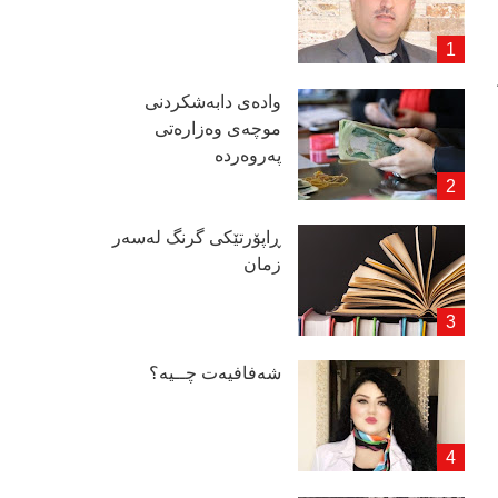
وادەی دابەشكردنی
موچەی وەزارەتی
پەروەردە
ڕاپۆرتێكی گرنگ لەسەر
زمان
شەفافیەت چــیە؟