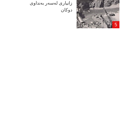
زانیاری لەسەر بەنداوی
دوكان