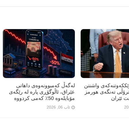
رێککەوتنەکەی واشنتن
لەگەڵ کەمبوونەوەی داهاتی
ترۆڵی تەنگەی هورمز
عێراق، ئاڵوگۆڕی پارە لە رێگەی
ت ئێران
مۆبایلەوە 50٪ کەمی کردووە
ئاب 06, 2026