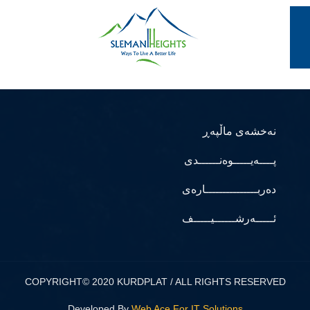
نەخشەی ماڵپەڕ
پــــەیـــــوەنــــــدی
دەربـــــــــــــــارەی
ئـــــەرشــــــیـــــف
COPYRIGHT© 2020 KURDPLAT / ALL RIGHTS RESERVED
Developed By
Web Ace For IT Solutions