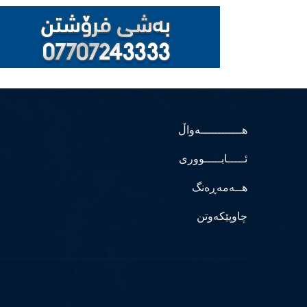
هــــــــــــەواڵ
ئـــــابـــــووری
هــەمەڕەنگ
چاوپێکەوتن