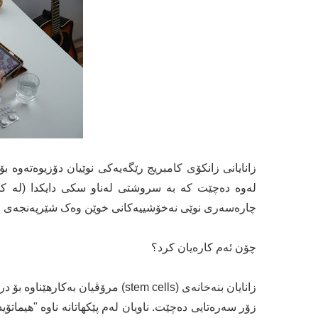
زانایانی زانکۆی کامبریج رێگەیەکی نوێیان دۆزیوەتەوە
لەوە دەچێت کە بە سروشتی لەناو سکی دایکدا (لە کۆر
چارەسەری نوێی نەخۆشییەکانی خوێن وەک شێرپەنجەی خو
چۆن ئەم کارەیان کرد؟
زانایان بنەخانەی (stem cells) مرۆ
زۆر سەرەتایی دەچێت. ناویان لەم پێکهاتانە ناوە "هیماتۆی