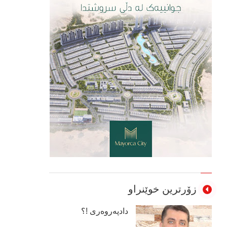
زۆرترین خوێنراو
دادپەروەری !؟