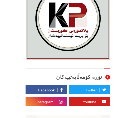
تۆڕە کۆمەڵایەتییەکان