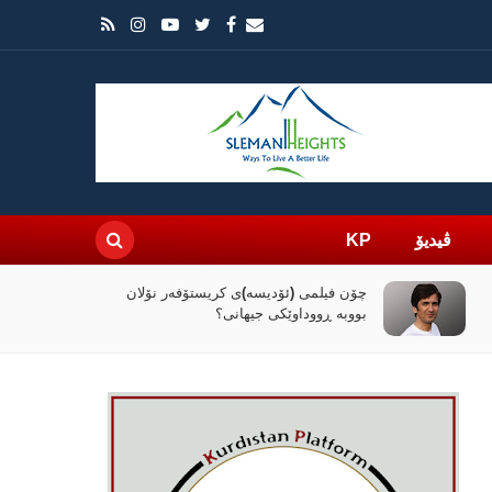
ڤیدیۆ
KP
چۆن فیلمی (ئۆدیسە)ی کریستۆفەر نۆلان
بووبە ڕووداوێکی جیهانی؟