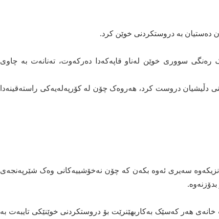
یان دەستیان بە دروستکردنی خوێن کرد.
ک رەنگی سووری خوێن لەناو قاپەکەدا دەرکەوت، تەنانەت بە چاوی
ێدانی دڵیشیان دروست کرد، هەروەک چۆن لە کۆرپەلەیەکی راستەقینەدا
ن لە نزیکەوە سەیری ئەوە بکەن کە چۆن نەخۆشییەکانی وەک شێرپەنجەی
دۆزنەوە.
ت خانەی هەر کەسێک بەکاربهێنرێت بۆ دروستکردنی خوێنێکی تایبەت بە