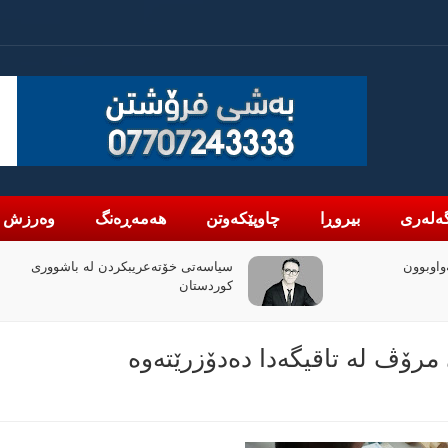
ەلەری
بیروڕا
چاوپێکەوتن
هەمەڕەنگ
وەرزش
واوبوون
سیاسەتی خۆتەعریبکردن لە باشووری
کوردستان
رۆڤ لە تاقیگەدا دەدۆزرێتەوە