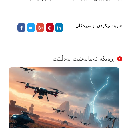
هاوبەشیکردن بۆ تۆڕەکان :
ڕەنگە ئەمانەشت بەدڵبێت