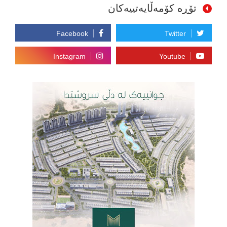
تۆڕە کۆمەڵایەتییەکان