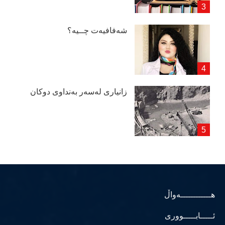
شەفافیەت چــیە؟
زانیاری لەسەر بەنداوی دوكان
هــــــــــــەواڵ
ئـــــابـــــووری