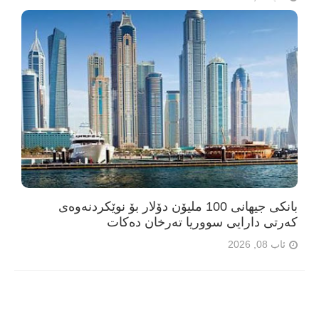
بانکی جیهانی 100 ملیۆن دۆلار بۆ نوێکردنەوەی
کەرتی دارایی سووریا تەرخان دەکات
ئاب 08, 2026