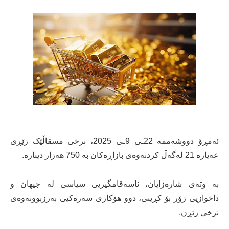
ئەمڕۆ دووشەممە 22ـی 9ـی 2025، نرخی مسقاڵێک زێڕی
عەیارە 21 لەگەڵ کردنەوەی بازاڕەکان بە 750 هەزار دینارە.
بە وتەی شارەزایان، ناسەقامگیریی سیاسی لە جیهان و
داخوازیی زۆر بۆ کڕینی، دوو هۆکاری سەرەکیی بەرزبوونەوەی
نرخی زێڕن.