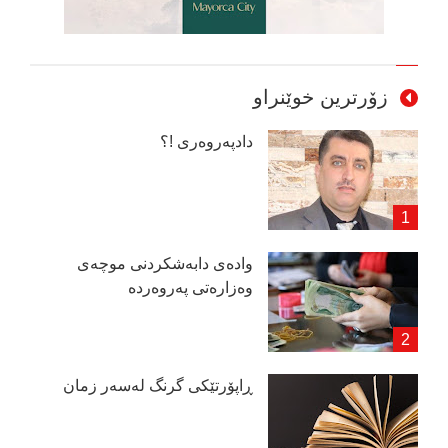
زۆرترین خوێنراو
دادپەروەری !؟
وادەی دابەشكردنی موچەی
وەزارەتی پەروەردە
ڕاپۆرتێكی گرنگ لەسەر زمان