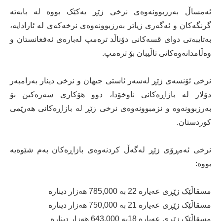
ئەمساڵ بەرزبوونەوەی نرخی زێڕ یەکێک بووە لە بابەتە
گرنگەکان و ئەگەری زیاتر بەرزبوونەوەی نرخەکەی لە ئارادایە،
بەتایبەتی دوای قسەکانی دۆناڵد ترەمپ لەبارەی ئەفغانستان و
وەڵامدانەوەکانی تاڵیبان بۆ ترەمپ.
نرخی ئۆنسەی زێڕ لەسەر ئاستی جیهان و نرخی دینار بەرامبەر
دۆلار لە بازاڕەکانی ناوخۆدا، دوو هۆکاری سەرەکین بۆ
بەرزبوونەوە و نزمبوونەوەی نرخی زێڕ لە بازاڕەکانی هەرێمی
کوردستان.
نرخی ئەمڕۆی زێڕ لەگەڵ کردنەوەی بازاڕەکان بەم شێوەیە
بووە:
مسقاڵێک زێڕی عەیارە 22 بە 785,000 هەزار دینارە
مسقاڵێک زێڕی عەیارە 21 بە 750,000 هەزار دینارە
مسقاڵێک زێڕی عەیارە 18بە 643,000 هەزار دینارە