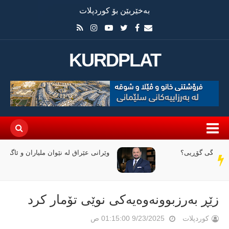
بەخێربێن بۆ کوردپلات
KURDPLAT
وێرانی عێراق لە نێوان ملیاران و ئاگردا
سەر
دێڕ
زێڕ بەرزبوونەوەیەکی نوێی تۆمار کرد
کوردپلات
9/23/2025 01:15:00 ص