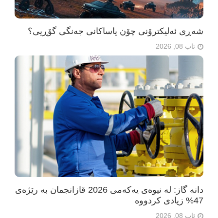
شەڕی ئەلیکترۆنی چۆن یاساکانی جەنگی گۆڕیی؟
ئاب 08, 2026
دانە گاز: لە نیوەی یەکەمی 2026 قازانجمان بە رێژەی
47% زیادی کردووە
ئاب 08, 2026