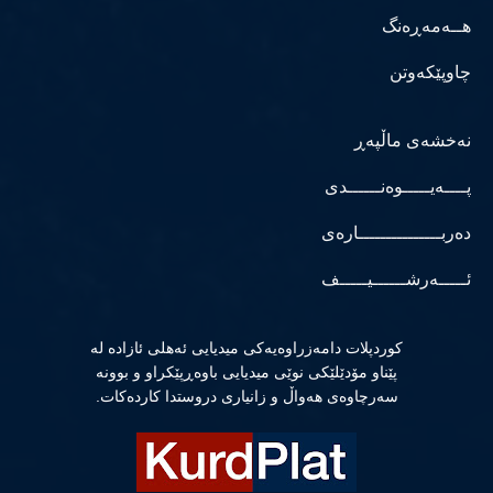
هــەمەڕەنگ
چاوپێکەوتن
نەخشەی ماڵپەڕ
پــــەیـــــوەنــــــدی
دەربـــــــــــــــارەی
ئـــــەرشــــــیـــــف
كوردپلات دامەزراوەیەكی میدیایی ئەهلی ئازادە لە
پێناو مۆدێلێكی نوێی میدیایی باوەڕپێكراو و بوونە
سەرچاوەی هەواڵ و زانیاری دروستدا كاردەكات.