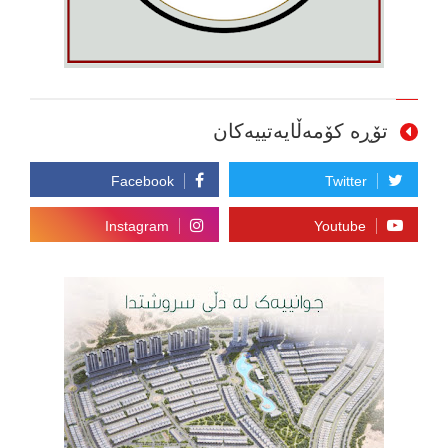
تۆڕە کۆمەڵایەتییەکان