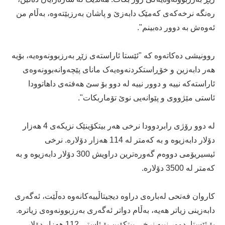
رەنگە نرخەکەی کەمێک دابەزێ و پاشان بەرزبێتەوە، بەڵام من
ئەوەش بە دوور دەبینم".
روونیشی دەکاتەوە کە "ئێستا ئاراستەی زێڕ بەرزبوونەوەیە، بۆیە
هەر دابەزین و خۆڕاستکردنەوەیەک مانای پێچەوانەبوونەوەی
ئاراستەکە نییە و دوور نییە لە دوو بۆ سێ هەفتەی داهاتوودا
ئاستی مێژووی و پێوانەیی نوێ تۆماربکات".
لە دوو رۆژی رابردوودا نرخی هەر بیتکۆینێک نزیکەی 4 هەزار
دۆلار دابەزیوە و بە کەمتر لە 114 هەزار دۆلارە. نرخی
ئیسیریۆمی دووەم گەورەترین دراویش 300 دۆلار دابەزیوە و بە
کەمتر لە 3500 دۆلارە.
کاروان فەتحی لەبارەی دراوە دیجیتاڵییەکانەوە دەڵێت، ئەگەری
دابەزینی زیاتر هەیە، بەڵام دواتر ئەگەری بەرزبوونەوەی زیاترە.
بۆ ئێستا، دوور نییە نرخی بیتکۆین بۆ ئاستی 112 هەزار دۆلار