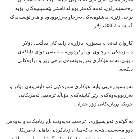
رەخسێندراون. ئەمە کەمتر بوو لە ئاستی پێشبینییەکان، بۆیە
نرخی زێڕی بەشێوەیەکی بەرچاو بەرزبووەوە و هەر ئۆنسەیەک
گەیشتە 3362 دۆلار.
کاروان فەتحی، پسپۆڕی بازاڕە داراییەکان دەڵێت، دۆلار
دابەزینێکی بەرچاوی تۆمارکردووە، بەتایبەتی دوای داتاکەی
دوێنێ. ئەمە هۆکاری بەرزبوونەوەی نرخی زێڕ و دراوەکانی
دیکەیە.
ئەو پسپۆڕە پێی وایە، هۆکاری سەرەکیی ئەو دابەزینەی دۆلار و
بەرزبوونەوەکەی زێڕ کابینەکەی دۆناڵد ترەمپی ئەمریکایە،
چونکە بڕیارەکانی زۆر خێران.
بە گوتەی ئەو پسپۆڕە، "ترەمپ دەیەوێت باج زیادبکات و لەوەش
دوو مەبەستی هەیە. یەکەمیان، زیادکردنی داهاتی ئەمریکا.
دووەم، ترەمپ دەیەوێت وەکو کارتێکی گوشار بەرامبەر وڵاتان