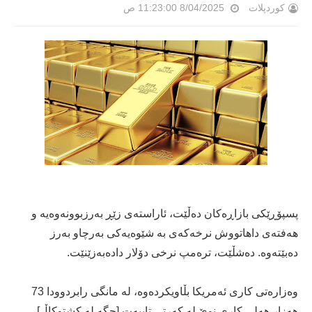
کوردپلات
8/04/2025 11:23:00 ص
پسپۆڕێکی بازاڕەکان دەڵێت، ئاراستەی زێڕ بەرزبوونەوەیە و
هەفتەی داهاتووش نرخەکەی بە شێوەیەکی بەرچاو بەرز
دەبێتەوە. دەشڵێت، ترەمپ نرخی دۆلار دادەبەزێنێت.
وەزارەتی کاری ئەمریکا بڵاویکردەوە، لە مانگی رابردوودا 73
هەزار هەلی کاری نوێ لە کەرتی تایبەت [جگە لە کشتوکاڵ]