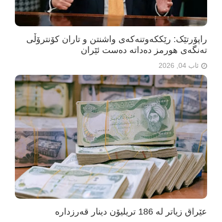
راپۆرتێک: رێککەوتنەکەی واشنتن و تاران کۆنترۆڵی
تەنگەی هورمز دەداتە دەست ئێران
ئاب 04, 2026
عێراق زیاتر لە 186 تریلیۆن دینار قەرزدارە