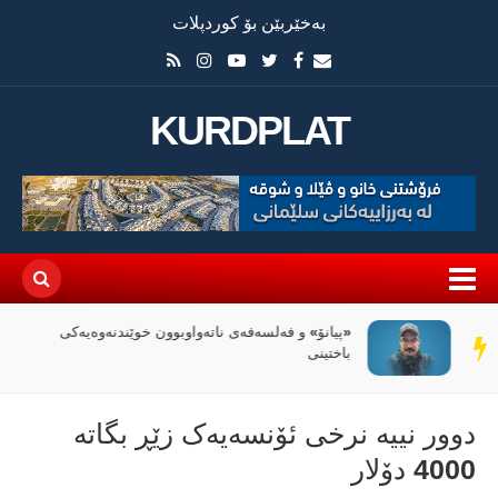
بەخێربێن بۆ کوردپلات
KURDPLAT
«پیانۆ» و فەلسەفەی ناتەواوبوون خوێندنەوەیەکی
سەر
باختینی
دێڕ
دوور نییە نرخی ئۆنسەیەک زێڕ بگاتە
4000 دۆلار