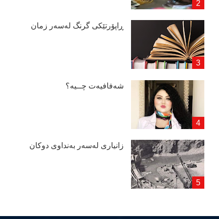
ڕاپۆرتێكی گرنگ لەسەر زمان
شەفافیەت چــیە؟
زانیاری لەسەر بەنداوی دوكان