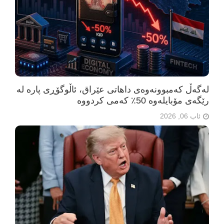
لەگەڵ کەمبوونەوەی داهاتی عێراق، ئاڵوگۆڕی پارە لە
رێگەی مۆبایلەوە 50٪ کەمی کردووە
ئاب 06, 2026