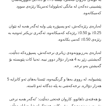
پێشبینی دەکەن لە مانگی ئەیلوولدا ئەمریکا رێژەی سوود
کەمبکاتەوە.
لەبارەی رێژەکەش، ئەو پسپۆڕە پێی وایە ئەگەر هەیە لە نێوان
0.25٪ بۆ 0.50٪ رێژەکە کەمبکاتەوە. ئەگەری نزیکتر ئەوەیە بە
رێژەی 0.50٪ کەمی بکاتەوە.
لەبارەی بەرزبوونەوەی زیاتری نرخەکەش، پسپۆڕەکە دەڵێت،
گەیشتنی زێڕ بە 4 هەزار دۆلار دوور نییە. تەنیا کات پێویستە بۆ
گەیشتن بەو نرخە.
پێشیوایە، لە رووی بەها و گرنگییەوە، ئێستا بەهای ئەو کانزایە 5
هەزار دۆلارە. نرخەکەشی بە پلە دەگاتە ئەو ئاستە.
بۆ هەفتەی داهاتوو، کاروان فەتحی دەڵێت: "ئەگەر هەیە نرخی
زێڕ بەرزبوونەوەیەکی زۆر بکات. هەندێک لە شارەزایان دەڵێن،