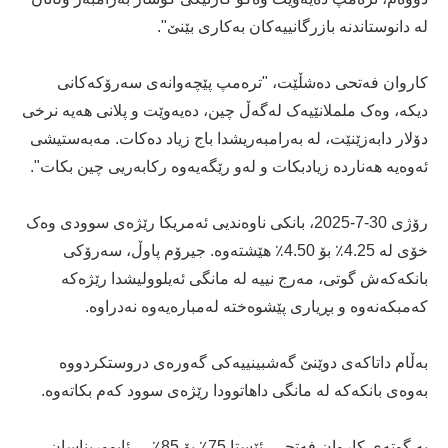
لە دانوستاندنە بازرگانییەکان بەکاری بێنێ".
کاروان فەتحی دەشڵێت، "ترەمپ پێچەوانەی سەرۆکەکانی
دیکە، وەک ململانێیەک لەگەڵ چین، دەیەوێت و پلانی هەیە نرخی
دۆلار دابەزێنێت، لە بەرامبەریشدا باج زیاد دەکات. مەبەستیشی
ئەوەیە هەناردە زیادبکات و لەو رێگەیەوە رکابەریی چین بکات".
رۆژی 30-7-2025، بانکی ناوەندیی ئەمریکا رێژەی سوودی وەک
خۆی لە 4.25٪ بۆ 4.50٪ هێشتەوە. جیرۆم پاوڵ، سەرۆکی
بانکەکەش گوتی، مەرج نییە لە مانگی ئەیلوولیشدا رێژەکە
کەمبکەنەوە و بڕیاری پێشوەختە لەمبارەیەوە نەدراوە.
بەڵام داتاکەی دوێنێ گەشبینییەکی گەورەی دروستکردووە
بەوەی بانکەکە لە مانگی داهاتوودا رێژەی سوود کەم بکاتەوە.
بە گوتەی کاروان فەتحی، ئێستا 75٪ بۆ 85٪ـی ئابووریناسان