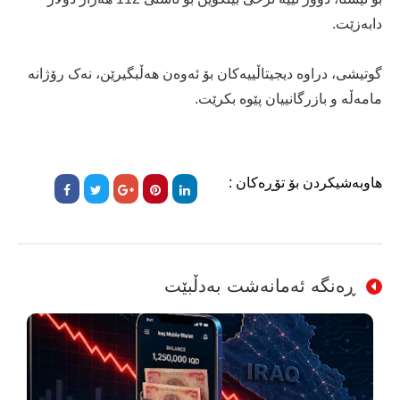
دابەزێت.
گوتیشی، دراوە دیجیتاڵییەکان بۆ ئەوەن هەڵبگیرێن، نەک رۆژانە
مامەڵە و بازرگانییان پێوە بکرێت.
هاوبەشیکردن بۆ تۆڕەکان :
ڕەنگە ئەمانەشت بەدڵبێت