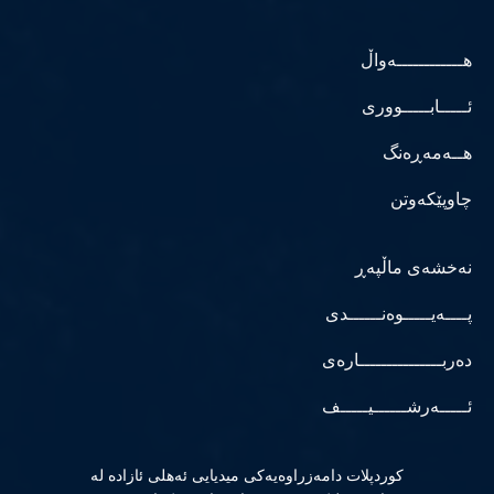
هــــــــــــەواڵ
ئـــــابـــــووری
هــەمەڕەنگ
چاوپێکەوتن
نەخشەی ماڵپەڕ
پــــەیـــــوەنــــــدی
دەربـــــــــــــــارەی
ئـــــەرشــــــیـــــف
كوردپلات دامەزراوەیەكی میدیایی ئەهلی ئازادە لە