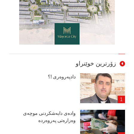
زۆرترین خوێنراو
دادپەروەری !؟
وادەی دابەشكردنی موچەی
وەزارەتی پەروەردە