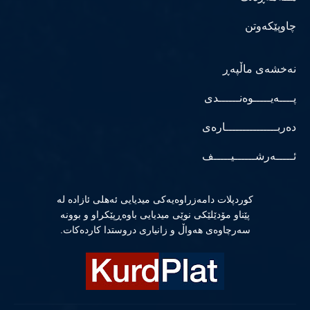
چاوپێکەوتن
نەخشەی ماڵپەڕ
پــــەیـــــوەنــــــدی
دەربـــــــــــــــارەی
ئـــــەرشــــــیـــــف
كوردپلات دامەزراوەیەكی میدیایی ئەهلی ئازادە لە
پێناو مۆدێلێكی نوێی میدیایی باوەڕپێكراو و بوونە
سەرچاوەی هەواڵ و زانیاری دروستدا كاردەكات.