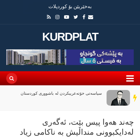
بەخێربێن بۆ کوردپلات
KURDPLAT
سیاسەتی خۆتەعریبکردن لە باشووری کوردستان
سەر
دێڕ
چەند هەوا پیس بێت، ئەگەری
لەدایکبوونی منداڵیش بە ناکامی زیاد