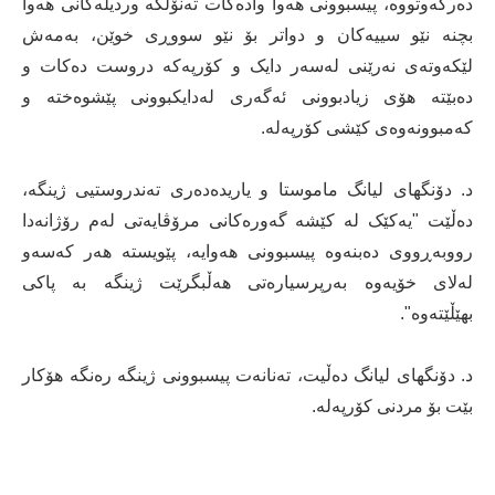
دەرکەوتووە، پیسبوونی هەوا وادەکات تەنۆلکە وردیلەکانی هەوا
بچنە نێو سییەکان و دواتر بۆ نێو سووڕی خوێن، بەمەش
لێکەوتەی نەرێنی لەسەر دایک و کۆرپەکە دروست دەکات و
دەبێتە هۆی زیادبوونی ئەگەری لەدایکبوونی پێشوەختە و
کەمبوونەوەی کێشی کۆرپەلە.
د. دۆنگهای لیانگ ماموستا و یاریدەدەری تەندروستیی ژینگە،
دەڵێت "یەکێک لە کێشە گەورەکانی مرۆڤایەتی لەم رۆژانەدا
رووبەڕووی دەبنەوە پیسبوونی هەوایە، پێویستە هەر کەسەو
لەلای خۆیەوە بەرپرسیارەتی هەڵبگرێت ژینگە بە پاکی
بهێڵێتەوە".
د. دۆنگهای لیانگ دەڵیت، تەنانەت پیسبوونی ژینگە رەنگە هۆکار
بێت بۆ مردنی کۆرپەلە.