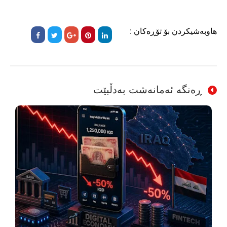
هاوبەشیکردن بۆ تۆڕەکان :
ڕەنگە ئەمانەشت بەدڵبێت