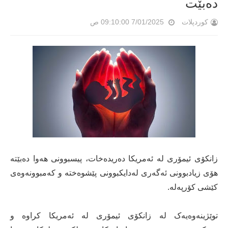
دەبێت
کوردپلات
7/01/2025 09:10:00 ص
زانکۆی ئیمۆری لە ئەمریکا دەریدەخات، پیسبوونی هەوا دەبێتە
هۆی زیادبوونی ئەگەری لەدایکبوونی پێشوەختە و کەمبوونەوەی
کێشی کۆرپەلە.
توێژینەوەیەک لە زانکۆی ئیمۆری لە ئەمریکا کراوە و