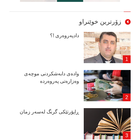
زۆرترین خوێنراو
دادپەروەری !؟
وادەی دابەشكردنی موچەی
وەزارەتی پەروەردە
ڕاپۆرتێكی گرنگ لەسەر زمان