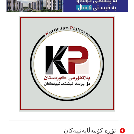
تۆڕە کۆمەڵایەتییەکان