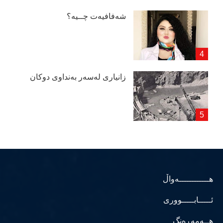
شەفافیەت چــیە؟
زانیاری لەسەر بەنداوی دوكان
هــــــــــــەواڵ
ئـــــابـــــووری
هــەمەڕەنگ