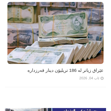
عێراق زیاتر لە 186 تریلیۆن دینار قەرزدارە
ئاب 04, 2026