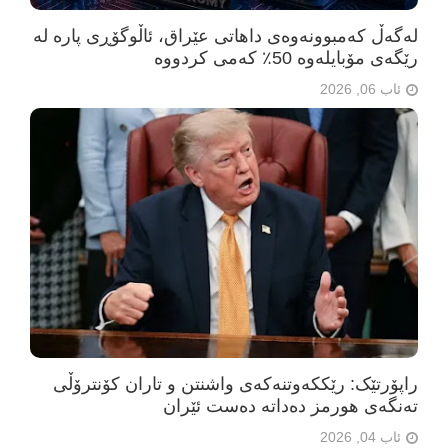
لەگەڵ کەمبوونەوەی داهاتی عێراق، ئاڵوگۆڕی پارە لە
رێگەی مۆبایلەوە 50٪ کەمی کردووە
ئاب 06, 2026
راپۆرتێک: رێککەوتنەکەی واشنتن و تاران کۆنترۆڵی
تەنگەی هورمز دەداتە دەست ئێران
ئاب 04, 2026