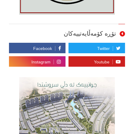
تۆڕە کۆمەڵایەتییەکان