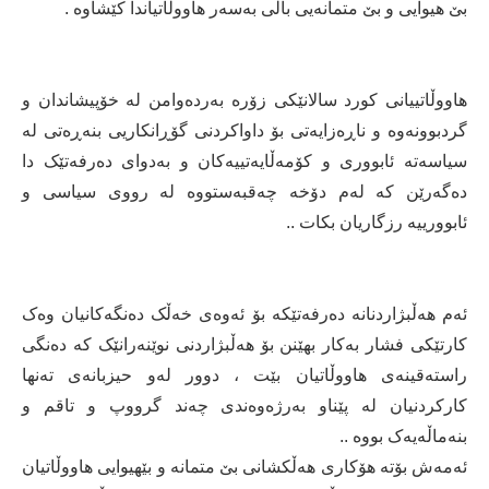
بێ هیوایی و بێ متمانەیی باڵی بەسەر هاووڵاتیاندا کێشاوە .
هاووڵاتییانی کورد سالانێکی زۆرە بەردەوامن لە خۆپیشاندان و
گردبوونەوە و ناڕەزایەتی بۆ داواکردنی گۆڕانکاریی بنەڕەتی لە
سیاسەتە ئابووری و کۆمەڵایەتییەکان و بەدوای دەرفەتێک دا
دەگەرێن کە لەم دۆخە چەقبەستووە لە رووی سیاسی و
ئابوورییە رزگاریان بکات ..
ئەم هەڵبژاردنانە دەرفەتێکە بۆ ئەوەی خەڵک دەنگەکانیان وەک
کارتێکی فشار بەکار بهێنن بۆ هەڵبژاردنی نوێنەرانێک کە دەنگی
راستەقینەی هاووڵاتیان بێت ، دوور لەو حیزبانەی تەنها
کارکردنیان لە پێناو بەرژەوەندی چەند گرووپ و تاقم و
بنەماڵەیەک بووە ..
ئەمەش بۆتە هۆکاری هەڵکشانی بێ متمانە و بێهیوایی هاووڵاتیان