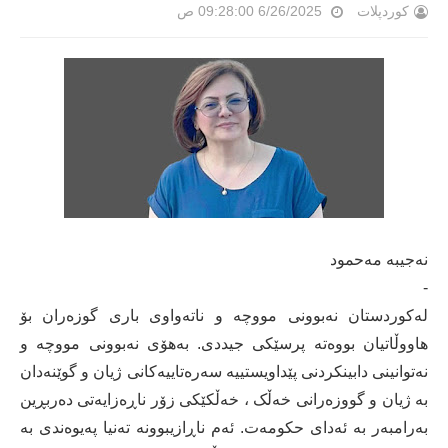
کوردپلات
6/26/2025 09:28:00 ص
نەجیبە مەحمود
-
لەکوردستان نەبوونی مووچە و ناتەواوی باری گوزەران بۆ
هاووڵاتیان بووەتە پرسێکی جیددی. بەهۆی نەبوونی مووچە و
نەتوانینی دابینکردنی پێداویستییە سەرەتاییەکانی ژیان و گوێنەدان
بە ژیان و گووزەرانی خەڵک ، خەڵکێکی زۆر ناڕەزایەتی دەربڕین
بەرامبەر بە ئەدای حکومەت. ئەم ناڕازیبوونە تەنیا پەیوەندی بە