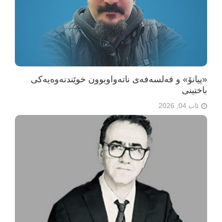
«پیانۆ» و فەلسەفەی ناتەواوبوون خوێندنەوەیەکی
باختینی
ئاب 04, 2026