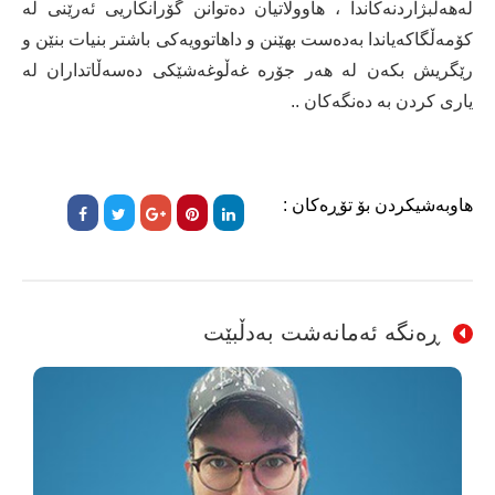
لەهەڵبژاردنەکاندا ، هاوولاتیان دەتوانن گۆرانکاریی ئەرێنی لە
کۆمەڵگاکەیاندا بەدەست بهێنن و داهاتوویەکی باشتر بنیات بنێن و
رێگریش بکەن لە هەر جۆرە غەڵوغەشێکی دەسەڵاتداران لە
یاری کردن بە دەنگەکان ..
هاوبەشیکردن بۆ تۆڕەکان :
ڕەنگە ئەمانەشت بەدڵبێت