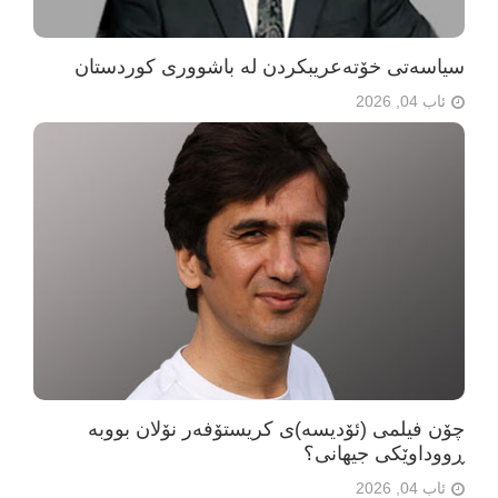
سیاسەتی خۆتەعریبکردن لە باشووری کوردستان
ئاب 04, 2026
چۆن فیلمی (ئۆدیسە)ی کریستۆفەر نۆلان بووبە
ڕووداوێکی جیهانی؟
ئاب 04, 2026