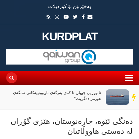
بەخێربێن بۆ کوردپلات
KURDPLAT
ئابووریی جیهان تا کەی بەرگەی ناڕوونییەکانی تەنگەی
سەر
هورمز دەگرێت؟
دێڕ
دەنگی ئێوە، چارەنوستان، هێزی گۆڕان
لە دەستی هاووڵاتیان