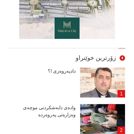
زۆرترین خوێنراو
دادپەروەری !؟
وادەی دابەشكردنی موچەی
وەزارەتی پەروەردە