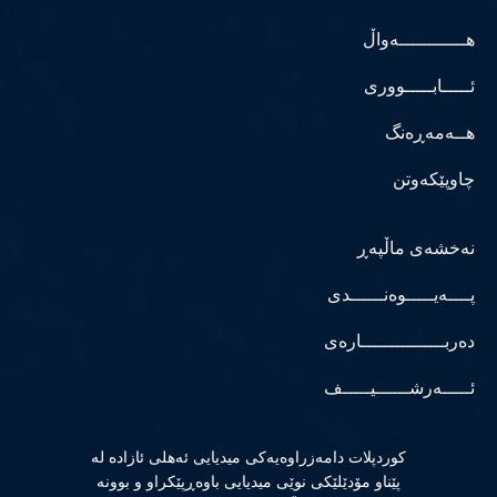
هــــــــــــەواڵ
ئـــــابـــــووری
هــەمەڕەنگ
چاوپێکەوتن
نەخشەی ماڵپەڕ
پــــەیـــــوەنــــــدی
دەربـــــــــــــــارەی
ئـــــەرشــــــیـــــف
كوردپلات دامەزراوەیەكی میدیایی ئەهلی ئازادە لە
پێناو مۆدێلێكی نوێی میدیایی باوەڕپێكراو و بوونە