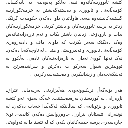
کێشە ئابوورییەکانەوە نییە، بەڵکو پەیوەندی بە نایەکسانی
کۆمەڵایەتی و ئابووری و دەستنەگەیشتن بە خزمەتگوزارییە
گشتییەکانیشەوە هەیە. هاوڵاتیان داوا دەکەن حکومەت گرنگی
زیاتر بە پرسە ئابوورییەکان و باشتر کردنی خزمەتگوزارییەکان
بدات و بارودۆخی ژیانیان باشتر بکات و ئەم ناڕەزایەتیانەش
وەک دەنگێک سەیر بکرێت کە داوای ماف و دادپەروەری
کۆمەڵایەتی ئابووری و تەندروستی و هتد ... لە ناوچەکەدا دەکەن.
نەک تەنها گووێ نەدان بە نارەزایەتیەکان نادەن، بەڵکوو بە
تووندترین شیواز سەرکو ت دەکرێن و سزاشدەدرێن بە
ئەشکەنجەدان و زیندانیکردن و دەستبەسەرکردن ..
هەر بۆیەگەڵ نزیکبوونەوەی هەڵبژاردنی پەرلەمانی عێراق،
ناڕەزایی لە کوردستان پەرەدەسێنێت. خەڵک بەهۆی ئەو کێشە
ئابووری و بژێویانەی کە ساڵانێکە لەگەڵیدا خەبات دەکەن، لە
نوێنەرانی ئێستایان بێزارن، چاوەڕوانیش دەکەن کاندیدی نوێ
چارەسەری پرسە جدییەکانیان بکەن کە لە ئێستا دا بە تەواوەتی