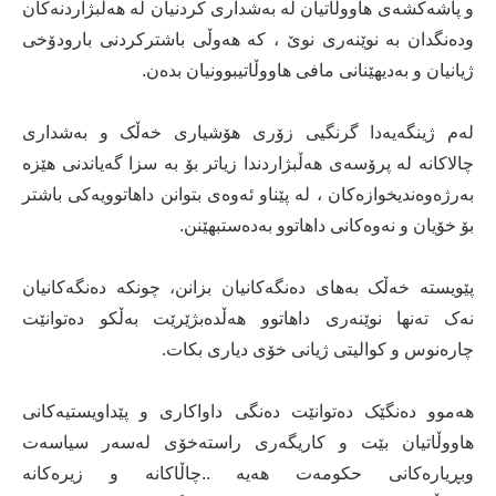
و پاشەکشەی هاووڵاتیان لە بەشداری کردنیان لە هەڵبژاردنەکان
ودەنگدان بە نوێنەری نوێ ، کە هەوڵی باشترکردنی بارودۆخی
ژیانیان و بەدیهێنانی مافی هاووڵاتیبوونیان بدەن.
لەم ژینگەیەدا گرنگیی زۆری هۆشیاری خەڵک و بەشداری
چالاکانە لە پرۆسەی هەڵبژاردندا زیاتر بۆ بە سزا گەیاندنی هێزە
بەرژەوەندیخوازەکان ، لە پێناو ئەوەی بتوانن داهاتوویەکی باشتر
بۆ خۆیان و نەوەکانی داهاتوو بەدەستبهێنن.
پێویستە خەڵک بەهای دەنگەکانیان بزانن، چونکە دەنگەکانیان
نەک تەنها نوێنەری داهاتوو هەڵدەبژێرێت بەڵکو دەتوانێت
چارەنوس و کوالیتی ژیانی خۆی دیاری بکات.
هەموو دەنگێک دەتوانێت دەنگی داواکاری و پێداویستیەکانی
هاووڵاتیان بێت و کاریگەری راستەخۆی لەسەر سیاسەت
وبڕیارەکانی حکومەت هەیە ..چاڵاکانە و زیرەکانە