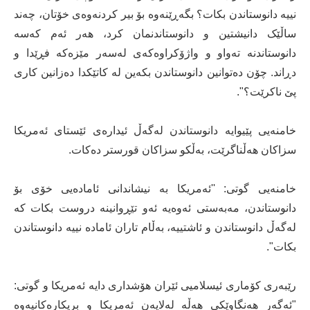
نییە دانوستاندن بکات؟ بگەڕێنەوە بۆ بیر کردنەوەی خۆتان، چەند
ساڵێک دانیشتین و دانوستاندنمان کرد، هەر ئەم کەسە
دانوستاندنە تەواو و واژۆکراوەکەی لەسەر مێزەکە فڕێدا و
دڕاند. چۆن دەتوانین دانوستاندن بکەین لە کاتێکدا دەزانین کاری
پێ ناکرێت؟".
خامنەیی پێیوایە دانوستاندن لەگەڵ ئیدارەی ئێستای ئەمریکا
سزاکان هەڵناگرێت، بەڵکو سزاکان قورستر دەکات.
خامنەیی گوتی: ''ئەمریکا بە نیشاندانی ئامادەیی خۆی بۆ
دانوستاندن، مەبەستی ئەوەیە ئەو تێڕوانینە دروست بکات کە
لەگەڵ دانوستاندن و ئاشتییە، بەڵام تاران ئامادە نییە دانوستاندن
بکات".
رێبەری کۆماری ئیسلامیی ئێران هۆشداری دایە ئەمریکا و گوتی:
"ئەگەر هەنگاوێکی هەڵە لەلایەن ئەمریکا و بریکارەکانیەوە