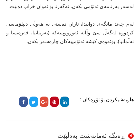
لەسەر بەرنامەی ئەتۆمی بکەن، ئەگەرنا بۆ ئەوان خراپ دەبێت.
لەم چەند مانگەی دواییدا، تاران دەستی بە هەوڵی دیپلۆماسی
کردووە لەگەڵ سێ وڵاتە ئەورووپییەکە (بەریتانیا، فەرەنسا و
ئەڵمانیا)، بۆئەوەی کێشە ئەتۆمییەکان چارەسەر بکەن.
هاوبەشیکردن بۆ تۆڕەکان :
ڕەنگە ئەمانەشت بەدڵبێت