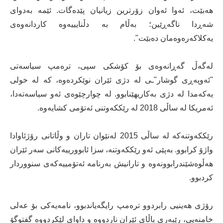
هەبێت، ئەوا ئەوان زۆرترین زیانیان پێدەگات. ئێمە بەدوای
شەڕدا ناگەڕێین؛ بەڵام بە دڵنایییەوە کاردانەوەی
یەکلاکەرەوەمان دەبێت".
لەگەڵ گەڕانەوەی بۆ کۆشکی سپی، ترەمپ سیاسەتی
"ئەوپەڕی گوشار"ـی لە دژی ئێران نوێکردەوە، کە لە خولی
یەکەمدا لە دژی بەکاریهێنابوو. لە چوارچێوەی ئەو سیاسەتەدا،
ئەمریکا لە ساڵی 2018 لە رێککەوتنی ئەتۆمی کشایەوە.
رێککەوتنەکە لە ساڵی 2015 لەنێوان تاران و وڵاتانی رۆژئاوادا
واژۆ کرابوو. بەپێی ئەو رێککەوتنە، سزا ئابوورییەکانی سەر ئێران
هەڵوەشێندرابوونەوە و تارانیش بەرنامە ئەتۆمییەکەی سنووردار
کردبوو.
رۆژی هەینیی رابردوو ترەمپ رایگەیاندبوو، نامەیەکی بۆ عەلی
خامنەیی، رێبەری باڵای ئێران ناردووە و داوای لێکردووە گفتوگۆ