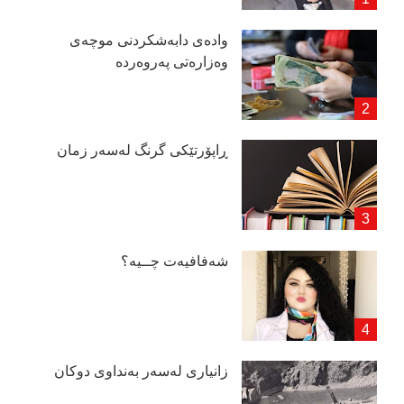
وادەی دابەشكردنی موچەی
وەزارەتی پەروەردە
ڕاپۆرتێكی گرنگ لەسەر زمان
شەفافیەت چــیە؟
زانیاری لەسەر بەنداوی دوكان