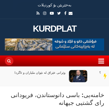
بەخێربێن بۆ کوردپلات
KURDPLAT
وێرانی عێراق لە نێوان ملیاران و ئاگردا
سەر
دێڕ
خامنەیی: باسی دانوستاندن، فریودانی
رای گشتیی جیهانە