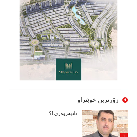
زۆرترین خوێنراو
دادپەروەری !؟