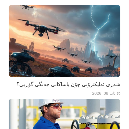
شەڕی ئەلیکترۆنی چۆن یاساکانی جەنگی گۆڕیی؟
ئاب 08, 2026