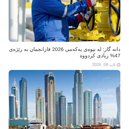
دانە گاز: لە نیوەی یەکەمی 2026 قازانجمان بە رێژەی
47% زیادی کردووە
ئاب 08, 2026