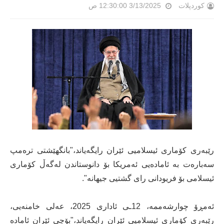
کوردپلات
3/13/2025 12:30:00 ص
رێبەری کۆماری ئیسلامیی ئێران رایگەیاند،"بانگهێشتی ترەمپ
سەبارەت بە ئامادەیی ئەمریکا بۆ دانوستاندن لەگەڵ کۆماری
ئیسلامی بۆ فریودانی رای گشتیی جیهانە".
ئەمڕۆ چوارشەممە، 12ـی ئاداری 2025، عەلی خامنەیی،
رێبەری کۆماری ئیسلامیی ئێران رایگەیاند،"بۆچی ئێران ئامادە