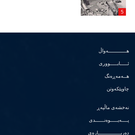
هــــــــــــەواڵ
ئـــــابـــــووری
هــەمەڕەنگ
چاوپێکەوتن
نەخشەی ماڵپەڕ
پــــەیـــــوەنــــــدی
دەربـــــــــــــــارەی