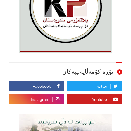
تۆڕە کۆمەڵایەتییەکان