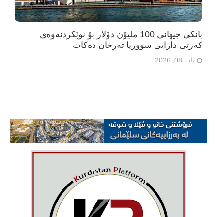
بانکی جیهانی 100 ملیۆن دۆلار بۆ نوێکردنەوەی
کەرتی دارایی سووریا تەرخان دەکات
ئاب 08, 2026