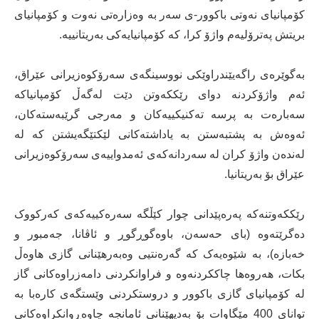
کۆمپانیای نەوتی باکوور-ی سەر بە وەزارەتی نەوت و کۆمپانیای
بریتش پەترۆلیەم واژۆ کرا، کە کۆمپانیایەکی بەریتانییە.
بەگوێرەی راگەیێندراوێکی نووسینگەی سەرۆکوەزیرانی عێراق،
ئەم واژۆکردنە دوای رێککەوتن دێت لەگەڵ کۆمپانیاکە
سەبارەت بە پرسە تەکنیکییەکان و مەرجی گرێبەستەکان،
ئەوەش بە پشتبەستن بە یاداشتەکانی لێکتێگەیشتن کە لە
لەندەن واژۆ کران لە سەردانەکەی ئەمدواییەی سەرۆکوەزیرانی
عێراق بۆ بەریتانیا.
رێککەوتنەکە پەرەپێدانی چوار کێڵگە سەرەکییەکەی کەرکووک
دەگرێتەوە (بای حەسەن، باوەگوڕگوڕ و ئاڤانا، جەمبور و
خەبازە)، بە شێوەیەک کە گەرەنتیی وەبەرهێنانی گازی هاوەڵ
بکات، هەروەها چاککردنەوە و فراوانکردنی دامەزراوەکانی گاز
لە کۆمپانیای گازی باکوور و دروستکردنی وێستگەی کارەبا بە
توانای 400 مێگاوات بۆ بەدیهێنانی ئامانجە چاوەڕوانکراوەکانی