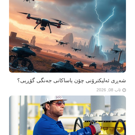
شەڕی ئەلیکترۆنی چۆن یاساکانی جەنگی گۆڕیی؟
ئاب 08, 2026