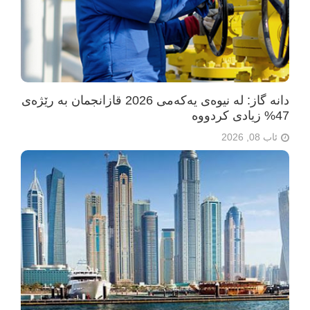
دانە گاز: لە نیوەی یەکەمی 2026 قازانجمان بە رێژەی
47% زیادی کردووە
ئاب 08, 2026