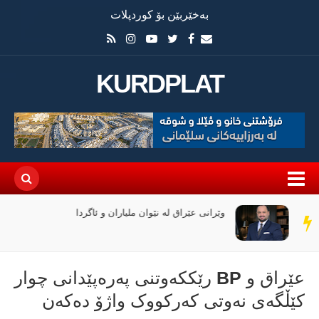
بەخێربێن بۆ کوردپلات
KURDPLAT
وێرانی عێراق لە نێوان ملیاران و ئاگردا
سەر
دێڕ
عێراق و BP رێککەوتنی پەرەپێدانی چوار
کێڵگەی نەوتی کەرکووک واژۆ دەکەن