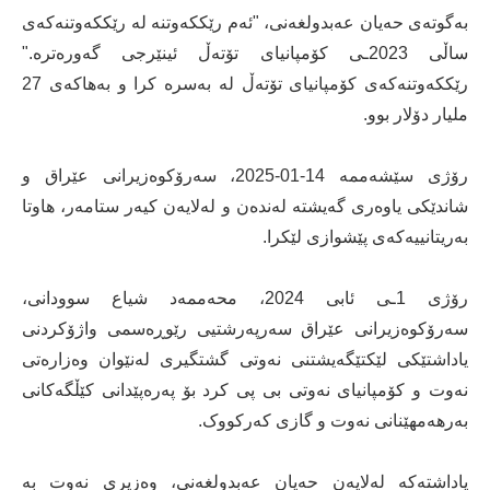
بەگوتەی حەیان عەبدولغەنی، "ئەم رێککەوتنە لە رێککەوتنەکەی
ساڵی 2023ـی کۆمپانیای تۆتەڵ ئینێرجی گەورەترە."
رێککەوتنەکەی کۆمپانیای تۆتەڵ لە بەسرە کرا و بەهاکەی 27
ملیار دۆلار بوو.
رۆژی سێشەممە 14-01-2025، سەرۆکوەزیرانی عێراق و
شاندێکی یاوەری گەیشتە لەندەن و لەلایەن کیەر ستامەر، هاوتا
بەریتانییەکەی پێشوازی لێکرا.
رۆژی 1ـی ئابی 2024، محەممەد شیاع سوودانی،
سەرۆکوەزیرانی عێراق سەرپەرشتیی رێوڕەسمی واژۆکردنی
یاداشتێکی لێکتێگەیشتنی نەوتی گشتگیری لەنێوان وەزارەتی
نەوت و کۆمپانیای نەوتی بی پی کرد بۆ پەرەپێدانی کێڵگەکانی
بەرهەمهێنانی نەوت و گازی کەرکووک.
یاداشتەکە لەلایەن حەیان عەبدولغەنی، وەزیری نەوت بە