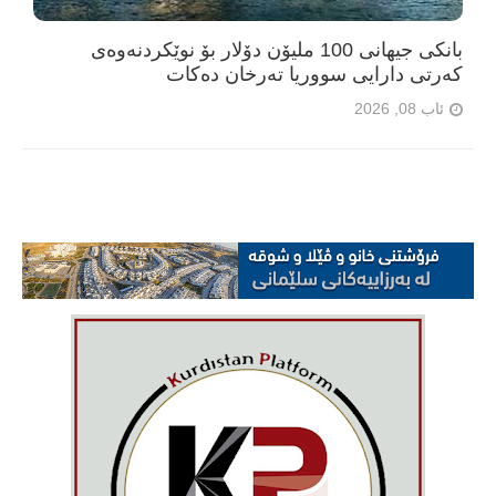
بانکی جیهانی 100 ملیۆن دۆلار بۆ نوێکردنەوەی
کەرتی دارایی سووریا تەرخان دەکات
ئاب 08, 2026