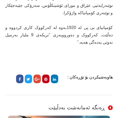
نوێنەرایەتیی عێراق و مورای ئۆشینکڵۆس، سەرۆکی جێبەجێکار
و نوێنەری کۆمپانیاکە واژۆکرا.
کۆمپانیای بی پی لە 1920ـەوە لە کەرکووک کاری کردووە و
دەڵێت، کەرکووک و دەورووبەری "نزیکەی 9 ملیار بەرمیل
نەوتی یەدەگی هەیە."
هاوبەشیکردن بۆ تۆڕەکان :
ڕەنگە ئەمانەشت بەدڵبێت