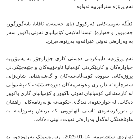
ئەم پڕۆژە ستراتیژییە تەواوە.
كێڵگە نەوتییەكانی كەركووک (بای حەسەن، ئاڤانا، بابەگوڕگوڕ،
جەمبوور و خەبازە)، ئێستا لەلایەن كۆمپانیای نەوتی باكوور سەر
بە وەزارەتی نەوتی عێراقەوە بەڕێوەدەبرێن.
ئەم پڕۆژەیە دابینکردنی دەستی کاری جۆراوجۆر بە پسپۆڕییە
جیاوازەکان و کارپێکردنی کۆمپانیا ناوخۆییەکان و جێبەجێکردنی
پڕۆژەکانی سوودە کۆمەڵایەتییەکان و گەشەپێدانی شارەزایی
سەرچاوە ئەندازیاری و هونەرییەکان دەڕەخسێنێت، کە پشتیوانی
لە کارمەندانی کۆمپانیای نەوتی باکوور و کۆمپانیای گازی باکوور
دەکات، لە چوارچێوەی دیدگای حکومەتە بۆ بەرنامەکانی راهێنان
و بەرزکردنەوەی ئاستی لێهاتوویی کە بریتش پەترۆلیەم بە
هاوئاهەنگی لەگەڵ وەزارەتی نەوت دابینی دەکات.
ئێوارەی سێشەممە، 14-01-2025، رێوڕەسمێک بەڕێوەچوو بۆ