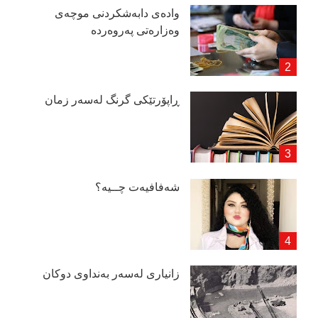
وادەی دابەشكردنی موچەی
وەزارەتی پەروەردە
ڕاپۆرتێكی گرنگ لەسەر زمان
شەفافیەت چــیە؟
زانیاری لەسەر بەنداوی دوكان