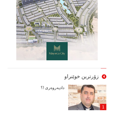
زۆرترین خوێنراو
دادپەروەری !؟