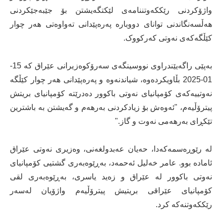
واژۆکردنی رێککەوتننامەی لێکتگەیشتن بۆ جێبەجێکردنی
هەڵسەنگاندنی توانای دووبارە پەرەپێدانی تەواوەتی هەر چوار
کێڵگەکەی نەوتی کەرکووک.
بەپێی راگەیێندراوی نووسینگەی سەرۆکوەزیرانی عێراق کە 15-
01-2025 بڵاویکردەوە، شیاندنەوە و پەرەپێدانی هەر چوار کێڵگە
نەوتییەکەی کۆمپانیای نەوتی باکوور دەدرێتە کۆمپانیای بریتش
پیترۆڵیەم، "ئەوەش بۆ زیادکردنی بەرهەم و گەیشتن بە باشترین
تێکڕای بەرهەمی نەوت و گاز."
لە رێوڕەسمەکەدا، حەیان عەبدولغەنی، وەزیری نەوتی عێراق
ئامادە بوو. عامر خەلیل ئەحمەد، بەڕێوەبەری گشتیی کۆمپانیای
نەوتی باکوور لە عێراق و زەید یاسری، بەڕێوەبەری لقی
کۆمپانیای عێراقی بریتیش پیترۆڵیەم واژۆیان لەسەر
رێککەوتنەکە کرد.