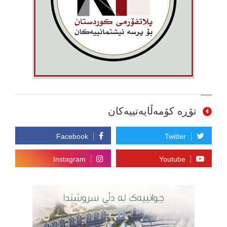
تۆڕە کۆمەڵایەتییەکان