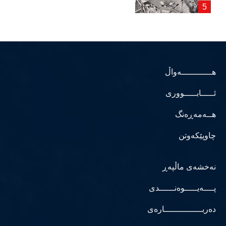
هــــــــــــەواڵ
ئـــــابـــــووری
هــەمەڕەنگ
چاوپێکەوتن
نەخشەی ماڵپەڕ
پــــەیـــــوەنــــــدی
دەربـــــــــــــــارەی