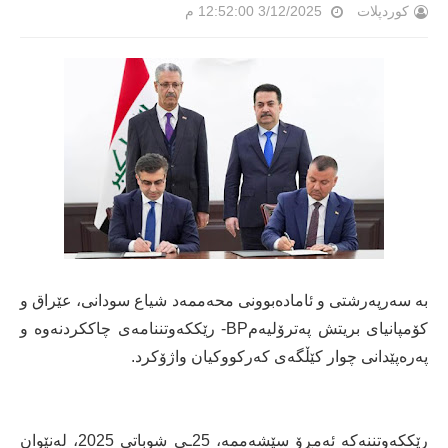
کوردپلات
3/12/2025 12:52:00 م
بە سەرپەرشتی و ئامادەبوونی محەممەد شیاع سودانی، عێراق و
کۆمپانیای بریتش پەترۆلیەمBP- رێککەوتننامەی چاککردنەوە و
پەرەپێدانی چوار کێڵگەی کەرکووکیان واژۆکرد.
رێککەوتننەکە ئەمڕۆ سێشەممە، 25ـی شوباتی 2025، لەنێوان