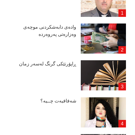
وادەی دابەشكردنی موچەی
وەزارەتی پەروەردە
ڕاپۆرتێكی گرنگ لەسەر زمان
شەفافیەت چــیە؟