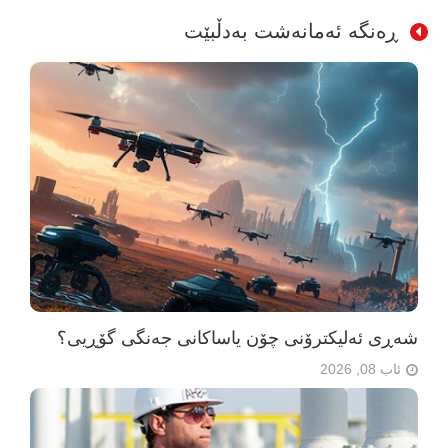
ڕەنگە ئەمانەشت بەدڵبێت
شەڕی ئەلیکترۆنی چۆن یاساکانی جەنگی گۆڕیی؟
ئاب 08, 2026