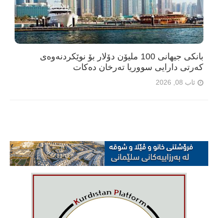
بانکی جیهانی 100 ملیۆن دۆلار بۆ نوێکردنەوەی
کەرتی دارایی سووریا تەرخان دەکات
ئاب 08, 2026