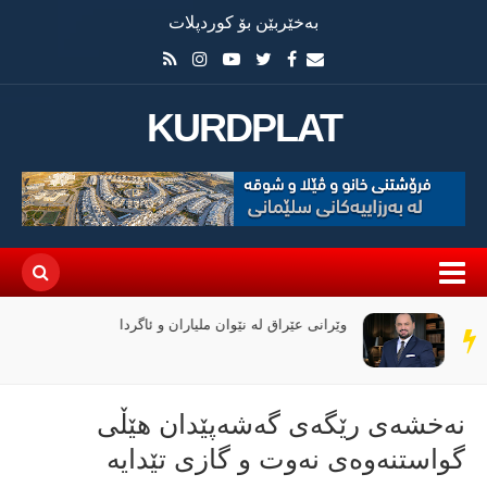
بەخێربێن بۆ کوردپلات
KURDPLAT
وێرانی عێراق لە نێوان ملیاران و ئاگردا
سەر
دێڕ
نەخشەى رێگەى گەشەپێدان هێڵى
گواستنەوەى نەوت و گازی تێدایە