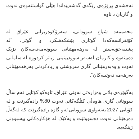
نەخشەى پڕۆژەى رێگەى گەشەپێداندا هێڵى گواستنەوەى نەوت
و گازیان داناوە.
محەممەد شیاع سوودانی، سەرۆکوەزیرانی عێراق لە
کۆنفرانسەکەدا گوتاری پێشکەشکرد و گوتی، "لە
پشتبەخۆبەستن لە بەرهەمهێنانى سووتەمەنەییەکان نزیک
دەبینەوە و کارمان لەسەر سوودبینینى زیاتر کردووە لە سامانى
نەوت و وەبەرهێنانى گازى سروشتى و زیادکردنى بەرهەمهێنانى
بەرهەمە نەوتییەکان".
بەگوێرەى پلانى وەزارەتى نەوتى عێراق، تاوەکو کۆتایی ئەم ساڵ
سووتانى گازى هاوەڵى کێڵگەکانى نەوت 80% رادەگیرێت و لە
کۆتایی 2027 بەتەواوى سووتانى ئەو گازە رادەگیرێت کە لەگەڵ
دەرهێنانى نەوت دەسووتێت و یەکێک لە هۆکارەکانى پیسبوونى
ژینگەیە.