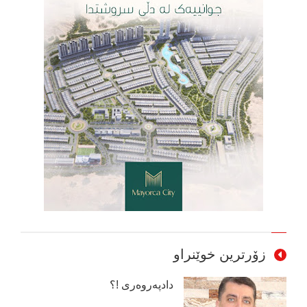
زۆرترین خوێنراو
دادپەروەری !؟