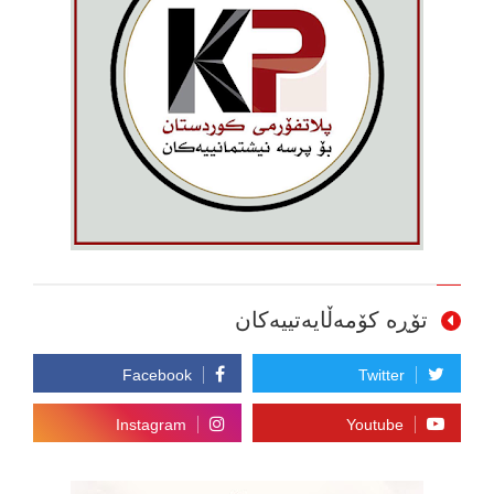
تۆڕە کۆمەڵایەتییەکان