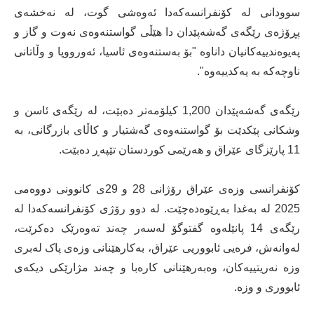
سوودانى لە کۆنفرانسەکەدا ئەوەشی گوت، لە نەخشەى
پڕۆژەى رێگەى گەشەپێدان دا هێڵى گواستنەوەى نەوت و گاز و
پەیوەندییەکانیان داناوە "بۆ بەستنەوەی ئاسیا، ئەورووپا و وڵاتانى
ناوچەکە بە یەکدییەوە".
رێگەى گەشەپێدان 1,200 کیلۆمەتر دەبێت، لە رێگەى ئاسن و
وشکانى پێکدێت بۆ گواستنەوەى گەشتیار و کاڵاى بازرگانى، بە
11 پارێزگای عێراق و هەرێمى کوردستان تێپەڕ دەبێت.
کۆنفرانسی وزەی عێراق رۆژانی 28 و 29ی کانوونی دووەمی
2025 لە بەغدا بەڕێوەدەچێت. لە دوو رۆژی کۆنفرانسەکەدا لە
رێگەی 14 پانێلەوە گفتوگۆ لەسەر چەند تەوەرێک دەکرێت،
لەوانەش، فرەیی ئابووریی عێراق، بەکارهێنانی وزەی پاک لەبری
وزە نەریتییەکان، وەبەرهێنانی کارەبا و چەند مژارێکی دیکەی
ئابووری و وزە.