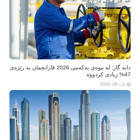
دانە گاز: لە نیوەی یەکەمی 2026 قازانجمان بە رێژەی
47% زیادی کردووە
ئاب 08, 2026