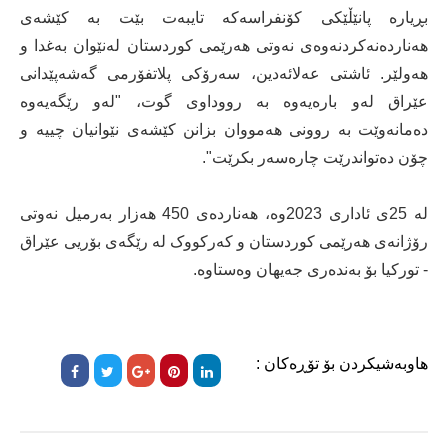
بڕیارە پانێڵێکی کۆنفراسەکە تایبەت بێت بە کێشەی
هەناردەنەکردنەوەی نەوتی هەرێمی کوردستان لەنێوان بەغدا و
هەولێر. ئاشتی عەلائەدین، سەرۆکی پلاتفۆرمی گەشەپێدانی
عێراق لەو بارەیەوە بە رووداوی گوت، "لەو رێگەیەوە
دەمانەوێت بە روونی هەمووان بزانن کێشەی نێوانیان چییە و
چۆن دەتواندرێت چارەسەر بکرێت".
لە 25ی ئاداری 2023وە، هەناردەی 450 هەزار بەرمیل نەوتی
رۆژانەی هەرێمی کوردستان و کەرکووک لە رێگەی بۆریی عێراق
- تورکیا بۆ بەندەری جەیهان وەستاوە.
هاوبەشیکردن بۆ تۆڕەکان :