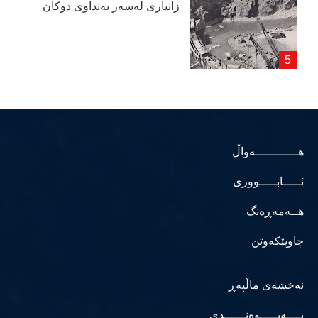
زانیاری لەسەر بەنداوی دوكان
هــــــــــــەواڵ
ئـــــابـــــووری
هــەمەڕەنگ
چاوپێکەوتن
نەخشەی ماڵپەڕ
پــــەیـــــوەنــــــدی