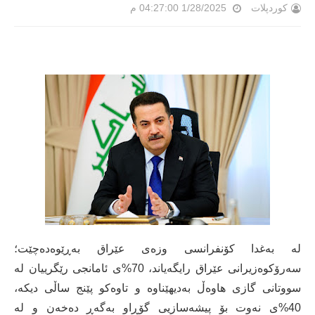
کوردپلات
1/28/2025 04:27:00 م
لە بەغدا کۆنفرانسی وزەی عێراق بەڕێوەدەچێت؛
سەرۆکوەزیرانی عێراق رایگەیاند، 70%ى ئامانجى رێگرییان لە
سووتانى گازى هاوەڵ بەدیهێناوە و تاوەکو پێنج ساڵى دیکە،
40%ى نەوت بۆ پیشەسازیى گۆڕاو بەگەڕ دەخەن و لە