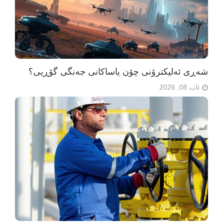
شەڕی ئەلیکترۆنی چۆن یاساکانی جەنگی گۆڕیی؟
ئاب 08, 2026