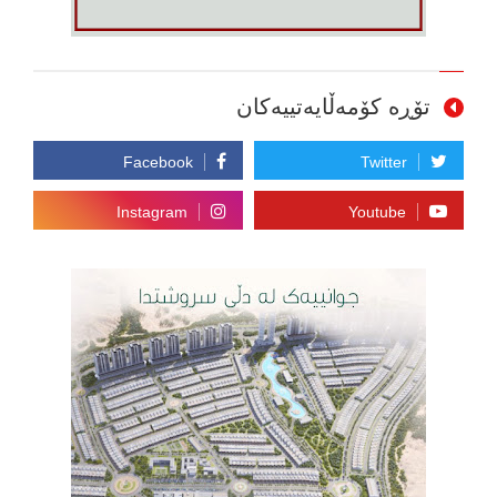
تۆڕە کۆمەڵایەتییەکان