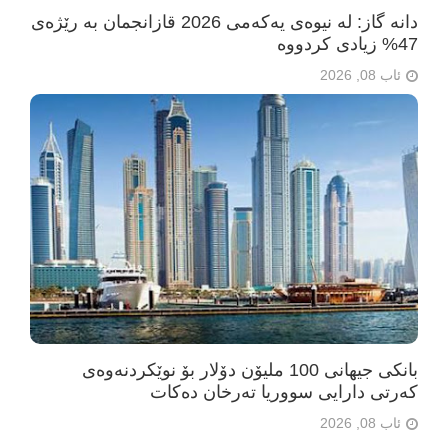
دانە گاز: لە نیوەی یەکەمی 2026 قازانجمان بە رێژەی
47% زیادی کردووە
ئاب 08, 2026
بانکی جیهانی 100 ملیۆن دۆلار بۆ نوێکردنەوەی
کەرتی دارایی سووریا تەرخان دەکات
ئاب 08, 2026