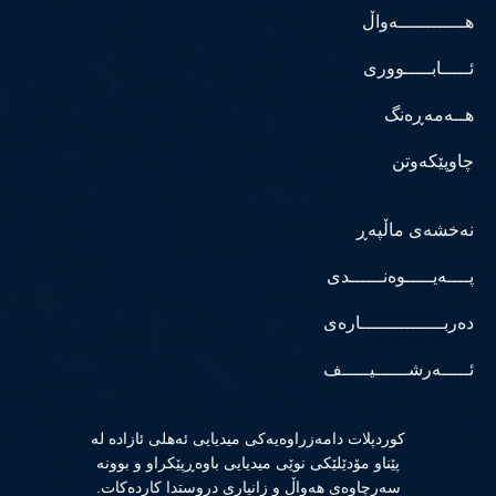
هــــــــــــەواڵ
ئـــــابـــــووری
هــەمەڕەنگ
چاوپێکەوتن
نەخشەی ماڵپەڕ
پــــەیـــــوەنــــــدی
دەربـــــــــــــــارەی
ئـــــەرشــــــیـــــف
كوردپلات دامەزراوەیەكی میدیایی ئەهلی ئازادە لە
پێناو مۆدێلێكی نوێی میدیایی باوەڕپێكراو و بوونە
سەرچاوەی هەواڵ و زانیاری دروستدا كاردەكات.