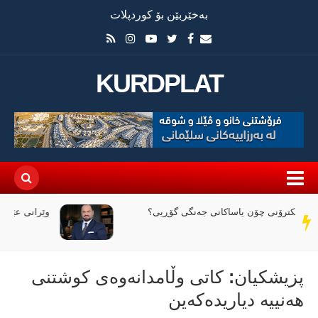
بەخێربێن بۆ کوردپلات
KURDPLAT
وێرانی عێراق لە نێوان ملیاران و ئاگردا
سەر
دێڕ
پزیشکیان: کاتی وڵامدانەوەی کوشتنی
هەنییە دیاریدەکەین