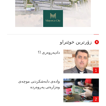
زۆرترین خوێنراو
دادپەروەری !؟
وادەی دابەشكردنی موچەی
وەزارەتی پەروەردە