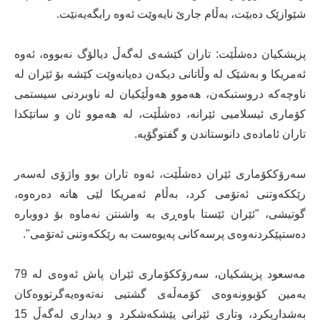
شێوازێک دەبێت، بەڵام جارێ نایەوێت ئەوە رابگەیەنێت.
پزیشکیان دەشڵێت: تاران کێشەی لەگەڵ دیالۆگ نەبووە، ئەوە
ئەمریکا و بەشێک لە وڵاتانی دیکەن دەیانەوێت کێشە بۆ ئێران لە
ناوچەکە دروستبکەن، هەموو هەوڵێکیان لە ناوبردنی سیستمی
کۆماری ئیسلامیی ئێرانە، دەشڵێت، لە هەموو ئان و ساتێکدا
تاران ئامادەی دانوستاندن و گفتوگۆیە.
سەرۆککۆماری ئێران دەشڵێت، ئەوە تاران بوو واژۆی لەسەر
رێککەوتنی ئەتۆمی کرد، بەڵام ئەمریکا لێی هاتە دەرەوە،
گوتیشی، "ئێران ئێستا باوەڕی بە واشنتن نەماوە بۆ دووبارە
دەستپێکردنەوەی پرسەکانی پەیوەست بە رێککەوتنی ئەتۆمی".
مەسعود پزیشکیان، سەرۆککۆماری ئێران پاش ئەوەى لە 79
یەمین کۆبوونەوەی کۆمەڵەی گشتیی نەتەوەیەگرتووەکان
بەشداریکرد، وتاری ئێرانی پێشکەشکرد و دیداری لەگەڵ 15