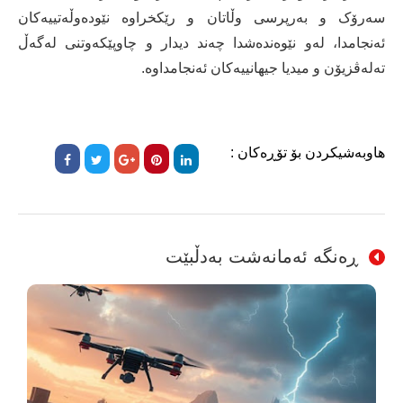
سەرۆک و بەرپرسی وڵاتان و رێکخراوە نێودەوڵەتییەکان
ئەنجامدا، لەو نێوەندەشدا چەند دیدار و چاوپێکەوتنی لەگەڵ
تەلەڤزیۆن و میدیا جیهانییەکان ئەنجامداوە.
هاوبەشیکردن بۆ تۆڕەکان :
ڕەنگە ئەمانەشت بەدڵبێت