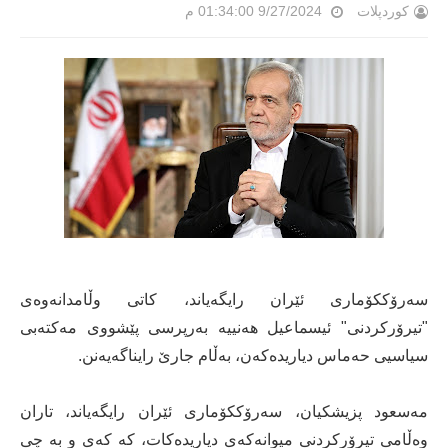
کوردپلات
9/27/2024 01:34:00 م
سەرۆککۆماری ئێران رایگەیاند، کاتی وڵامدانەوەی
"تیرۆرکردنی" ئیسماعیل هەنییە بەرپرسی پێشووی مەکتەبی
سیاسیی حەماس دیاریدەکەن، بەڵام جارێ رایناگەیەنن.
مەسعود پزیشکیان، سەرۆککۆماری ئێران رایگەیاند، تاران
وەڵامی تیرۆرکردنی میوانەکەی دیاریدەکات، کە کەی و بە چی