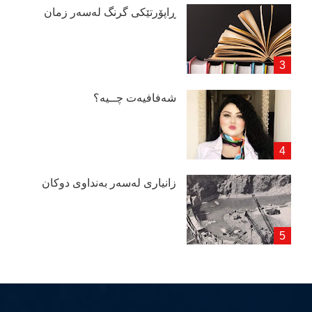
ڕاپۆرتێكی گرنگ لەسەر زمان
شەفافیەت چــیە؟
زانیاری لەسەر بەنداوی دوكان