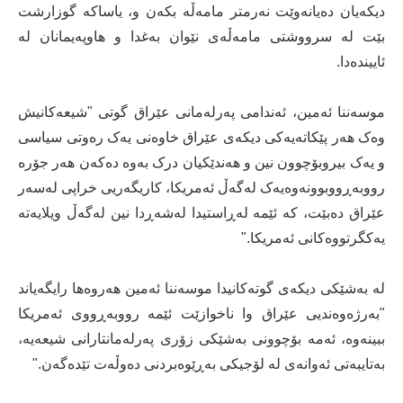
دیکەیان دەیانەوێت نەرمتر مامەڵە بکەن و، یاساکە گوزارشت
بێت لە سرووشتى مامەڵەى نێوان بەغدا و هاوپەیمانان لە
ئاییندەدا.
موسەننا ئەمین، ئەندامى پەرلەمانى عێراق گوتی "شیعەکانیش
وەک هەر پێکاتەیەکی دیکەی عێراق خاوەنی یەک رەوتی سیاسی
و یەک بیروبۆچوون نین و هەندێکیان درک بەوە دەکەن هەر جۆرە
رووبەڕووبوونەوەیەک لەگەڵ ئەمریکا، کاریگەریی خراپی لەسەر
عێراق دەبێت، کە ئێمە لەڕاستیدا لەشەڕدا نین لەگەڵ ویلایەتە
یەکگرتووەکانی ئەمریکا."
لە بەشێکی دیکەی گوتەکانیدا موسەننا ئەمین هەروەها رایگەیاند
"بەرژەوەندیی عێراق وا ناخوازێت ئێمە رووبەڕووی ئەمریکا
ببینەوە، ئەمە بۆچوونی بەشێکی زۆری پەرلەمانتارانی شیعەیە،
بەتایبەتی ئەوانەی لە لۆجیکی بەڕێوەبردنی دەوڵەت تێدەگەن."