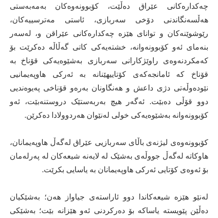
چەکدارەکانى عێراق دەڵێت، کۆبوونەوەکان بەمەبەستی
هەڵسەنگاندنى دۆخى سەربازى، ئاستى مەترسییەکان،
رێوشوێنەکان و تواناى هێزە چەکدارەکانى عێراقن و، لەسەر
بنەماى ئەو کۆبوونەوانە، خشتەیەکى کاتى گەڵاڵە دەکرێت بۆ
کەمکردنەوەی راوێژکارانی سەربازی بەشێوەیەکى قۆناخ بە
قۆناخ کە ئامانجەکەی کۆتاییهێنانە بە ئەرکى هاوپەیمانیى
نێودەوڵەتى دژی داعش و هەنگاونان بەرەو قۆناخی پەیوەندیی
دوو قۆڵى دەبێت. ئەگەر هیچ بەربەستێک دروستنەبێت، ئەو
کۆبوونەوانە بەشێوەیەکى خولی لەنێوان هەردوولادا دەکرێن.
کۆبوونەوەى لیژنەی باڵای سەربازیى عێراق لەگەڵ هاوپەیمانان،
هاوکاتە لەگەڵ جووڵەى بەشێک لە لایەنە شیعەکان لە پەرلەمان
بۆ ئەوەى کۆتایی ئەرکى هاوپەیمانان بە یاسایی بکرێت.
لەنێو هێزە شیعەکاندا دوو ئاراستەى جیاواز هەن؛ بەشێکیان
دەڵێن پێویستە یاساکە بۆ دەرکردنى ئەو هێزانە بێت؛ بەشێکى