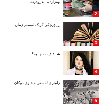
وەزارەتی پەروەردە
ڕاپۆرتێكی گرنگ لەسەر زمان
شەفافیەت چــیە؟
زانیاری لەسەر بەنداوی دوكان