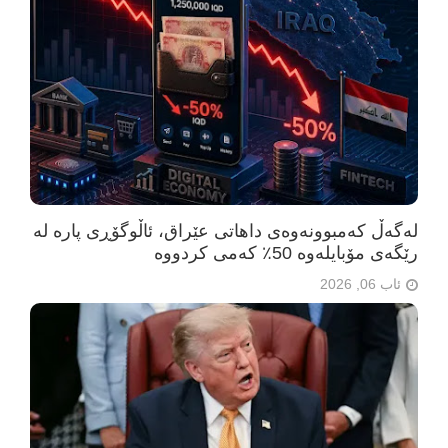
لەگەڵ کەمبوونەوەی داهاتی عێراق، ئاڵوگۆڕی پارە لە
رێگەی مۆبایلەوە 50٪ کەمی کردووە
ئاب 06, 2026