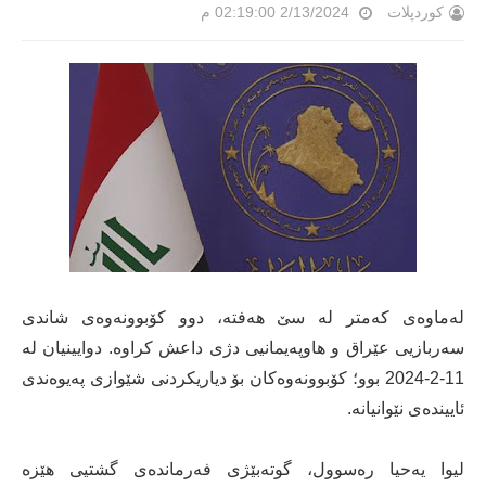
کوردپلات
2/13/2024 02:19:00 م
لەماوەی کەمتر لە سێ هەفتە، دوو کۆبوونەوەى شاندى
سەربازیى عێراق و هاوپەیمانیى دژی داعش کراوە. دوایینیان لە
11-2-2024 بوو؛ کۆبوونەوەکان بۆ دیاریکردنى شێوازى پەیوەندى
ئاییندەى نێوانیانە.
لیوا یەحیا رەسوول، گوتەبێژى فەرماندەی گشتیی هێزە