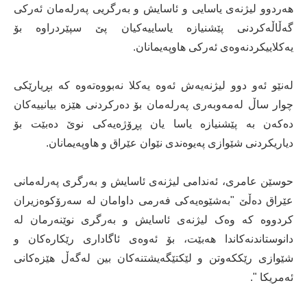
هەردوو لیژنەى یاسایی و ئاسایش و بەرگریى پەرلەمان ئەرکى
گەڵاڵەکردنى پێشنیازە یاساییەکیان پێ سپێردراوە بۆ
یەکلاییکردنەوەى ئەرکى هاوپەیمانان.
لەنێو ئەو دوو لیژنەیەش ئەوە یەکلا نەبووەتەوە کە بڕیارێکى
چوار ساڵ لەمەوبەرى پەرلەمان بۆ دەرکردنى هێزە بیانییەکان
دەکەن بە پێشنیازە یاسا یان پڕۆژەیەکى نوێ دەبێت بۆ
دیاریکردنى شێوازى پەیوەندى نێوان عێراق و هاوپەیمانان.
حوسێن عامرى، ئەندامى لیژنەى ئاسایش و بەرگرى پەرلەمانى
عێراق دەڵێ "بەشێوەیەکى فەرمى داوامان لە سەرۆکوەزیران
کردووە کە وەک لیژنەى ئاسایش و بەرگری نوێنەرمان لە
دانوستاندنەکاندا هەبێت، بۆ ئەوەى ئاگادارى رێکارەکان و
شێوازى رێککەوتن و لێکتێگەیشتنەکان بین لەگەڵ هێزەکانى
ئەمریکا ".