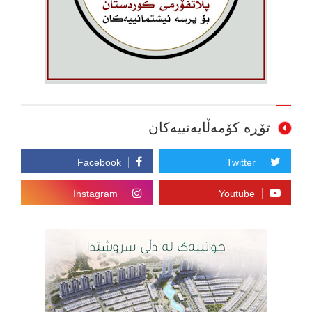
تۆڕە کۆمەڵایەتییەکان