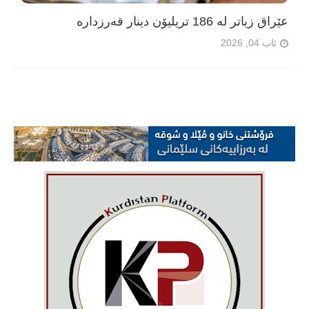
عێراق زیاتر لە 186 تریلیۆن دینار قەرزدارە
ئاب 04, 2026