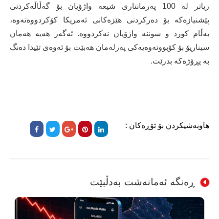
زیاتر لە 100 پەرمانتارى شیعە واژۆیان بۆ گەڵاڵەکردنى
پێشنیازەکە بۆ دەرکردنى هێزەکانى ئەمریکا کۆکردووەتەوە،
بەڵام کورد و سوننە واژۆیان نەکردووە. ئەگەر هەیە هەمان
سیناریۆ بۆ کۆبوونەوەیەکى پەرلەمان هەبێت بۆ ئەوەی تێیدا دەنگ
بە پڕۆژەکە بدرێت.
هاوبەشیکردن بۆ تۆڕەکان :
ڕەنگە ئەمانەشت بەدڵبێت