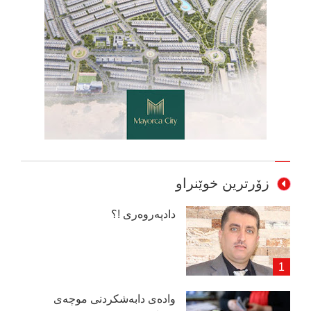
زۆرترین خوێنراو
دادپەروەری !؟
وادەی دابەشكردنی موچەی