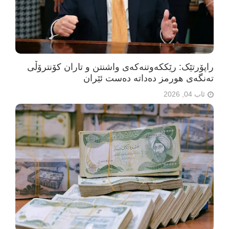
راپۆرتێک: رێککەوتنەکەی واشنتن و تاران کۆنترۆڵی
تەنگەی هورمز دەداتە دەست ئێران
ئاب 04, 2026