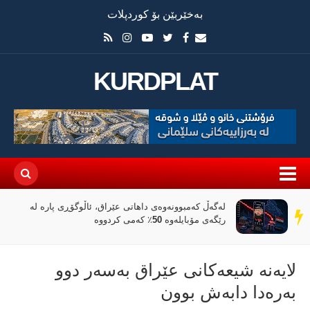
بەخێربێن بۆ کوردپلات
KURDPLAT
لەگەڵ کەمبوونەوەی داهاتی عێراق، ئاڵوگۆڕی پارە لە
سەر
رێگەی مۆبایلەوە 50٪ کەمی کردووە
دێڕ
لایەنە شیعەکانی عێراق بەسەر دوو
بەرەدا دابەش بوون