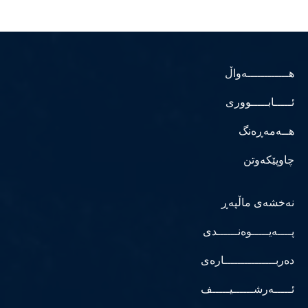
هــــــــــــەواڵ
ئـــــابـــــووری
هــەمەڕەنگ
چاوپێکەوتن
نەخشەی ماڵپەڕ
پــــەیـــــوەنــــــدی
دەربـــــــــــــــارەی
ئـــــەرشــــــیـــــف