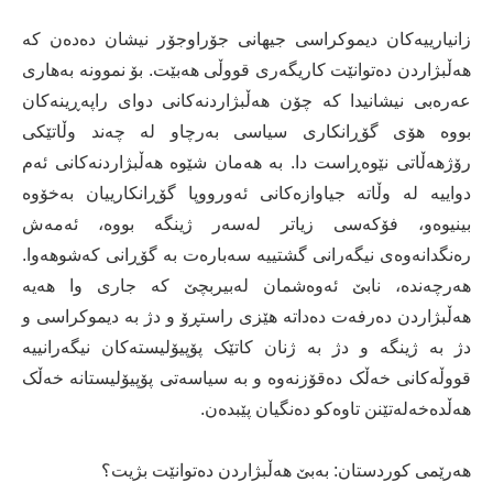
زانیارییەکان دیموکراسی جیهانی جۆراوجۆر نیشان دەدەن کە
هەڵبژاردن دەتوانێت کاریگەری قووڵی هەبێت. بۆ نموونە بەهاری
عەرەبی نیشانیدا کە چۆن هەڵبژاردنەکانی دوای راپەڕینەکان
بووە هۆی گۆڕانکاری سیاسی بەرچاو لە چەند وڵاتێکی
رۆژهەڵاتی نێوەڕاست دا. بە هەمان شێوە هەڵبژاردنەکانی ئەم
دواییە لە وڵاتە جیاوازەکانی ئەورووپا گۆڕانکارییان بەخۆوە
بینیوەو، فۆکەسی زیاتر لەسەر ژینگە بووە، ئەمەش
رەنگدانەوەی نیگەرانی گشتییە سەبارەت بە گۆڕانی کەشوهەوا.
هەرچەندە، نابێ ئەوەشمان لەبیربچێ کە جاری وا هەیە
هەڵبژاردن دەرفەت دەداتە هێزی راستڕۆ و دژ بە دیموکراسی و
دژ بە ژینگە و دژ بە ژنان کاتێک پۆپیۆلیستەکان نیگەرانییە
قووڵەکانی خەڵک دەقۆزنەوە و بە سیاسەتی پۆپیۆلیستانە خەڵک
هەڵدەخەلەتێنن تاوەکو دەنگیان پێبدەن.
هەرێمی کوردستان: بەبێ هەڵبژاردن دەتوانێت بژیت؟