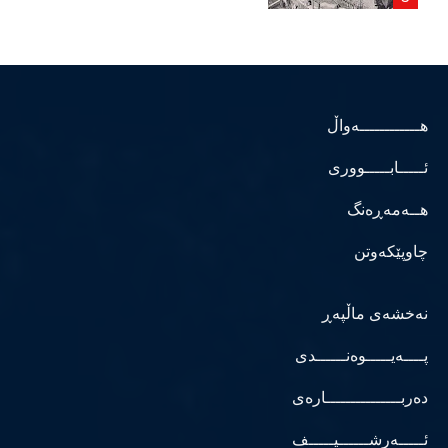
هــــــــــــەواڵ
ئـــــابـــــووری
هــەمەڕەنگ
چاوپێکەوتن
نەخشەی ماڵپەڕ
پــــەیـــــوەنــــــدی
دەربـــــــــــــــارەی
ئـــــەرشــــــیـــــف