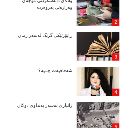
وادەی دابەشكردنی موچەی
وەزارەتی پەروەردە
ڕاپۆرتێكی گرنگ لەسەر زمان
شەفافیەت چــیە؟
زانیاری لەسەر بەنداوی دوكان