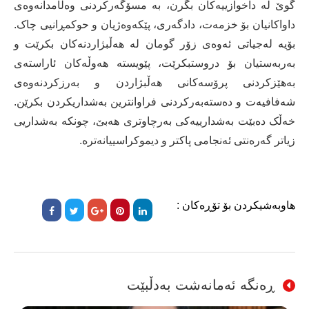
گوێ لە داخوازییەکان بگرن، بە مسۆگەرکردنی وەڵامدانەوەی
داواکانیان بۆ خزمەت، دادگەری، پێکەوەژیان و حوکمڕانیی چاک.
بۆیە لەجیاتی ئەوەی زۆر گومان لە هەڵبژاردنەکان بکرێت و
بەربەستیان بۆ دروستبکرێت، پێویستە هەوڵەکان ئاراستەی
بەهێزکردنی پرۆسەکانی هەڵبژاردن و بەرزکردنەوەی
شەفافیەت و دەستەبەرکردنی فراوانترین بەشداریکردن بکرێن.
خەڵک دەبێت بەشدارییەکی بەرچاوتری هەبێ، چونکە بەشداریی
زیاتر گەرەنتی ئەنجامی پاکتر و دیموکراسییانەترە.
هاوبەشیکردن بۆ تۆڕەکان :
ڕەنگە ئەمانەشت بەدڵبێت