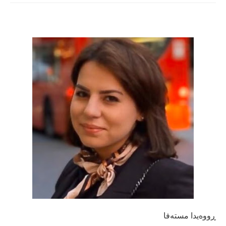
ڕووەیدا مستەفا