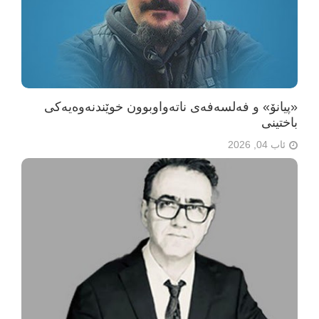
«پیانۆ» و فەلسەفەی ناتەواوبوون خوێندنەوەیەکی
باختینی
ئاب 04, 2026