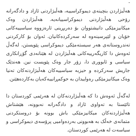
-
هەڵبژاردن بنچینەی دیموکراسییە، هەڵبژاردنی ئازاد و دادگەرانە
رۆحی هەڵبژاردنی دیموکراسییانەیە. هەڵبژاردن وەک
میکانیزمێکی دانیشتووان بۆ دەربڕینی ئارەزووە سیاسییەکانی
خۆیان و لێپرسینەوە لە سەرکردەکانیان. ئەوان بۆ کارکردنی
تەندروستانەی هەر سیستەمێکی دیموکراسی پێویستن، لەگەڵ
ئەوەش دا کاریگەرییەکانی هەڵبژاردن لە هێنانەدی گۆڕانکاری
سیاسی و ئابووری دا، زۆر جار وەک پێویست نین. هەندێک
جاریش سەرکردە و حیزبە سیاسییەکان هەڵبژاردنەکان تەنیا
وەک میکانیزمێکی رەواییدان بە حوکمڕانییەکەیان بەکاردەهێنن.
لەگەڵ ئەوەش دا کە هەڵبژاردنەکان لە هەرێمی کوردستان دا
تائێستا بە تەواوی ئازاد و دادگەرانە نەبوونە، هێشتاش
هەڵبژاردنەکان میکانیزمێکی باش بوونە بۆ دروستکردنی
متمانەی خەڵک بە هەبوونی بەردەوامیی پرۆسەی دیموکراسی و
سیاسەت لە هەرێمی کوردستان.