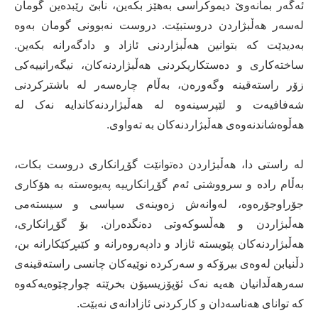
ئەگەر بمانەوێ دیموکراسی بەهێز بکەین، نابێ رێبدەین گومان
لەسەر هەڵبژاردن دروستبێت. دروست نەبوونی گومان بەوە
بەدیدێت کە بتوانین هەڵبژاردنی ئازاد و دادگەرانە بکەین.
ساختەکاری و دەستکاریکردنی هەڵبژاردنەکان، نیگەرانییەکی
زۆر راستەقینە وگەورەن، بەڵام چارەسەر لە باشترکردنی
شەفافیەت و لێپرسینەوە لە هەڵبژاردنەکاندایە نەک لە
هەڵوەشاندنەوەی هەڵبژاردنەکان بە تەواوی.
لە راستی دا، هەڵبژاردن دەتوانێت گۆڕانکاری دروست بکات،
بەڵام رادە و سرووشتی ئەم گۆڕانکارییە پەیوەستە بە هۆکاری
جۆراوجۆرەوە، لەوانەش زەوینەی سیاسی و سیستەمی
هەڵبژاردن و هەڵسوکەوتی دەنگدەران. بۆ گۆڕانکاری،
هەڵبژاردنەکان پێویستە ئازاد و دادپەروەرانە و کێبڕکێکارانە بن،
دڵنیابن لەوەی بیرۆکە و سەرکردە نوێیەکان چانسی راستەقینەی
سەرهەڵدانیان هەیە نەک ئۆپۆزیسیۆن بخرێتە چوارچێوەیەکەوە
کە توانای هەناسەدان و کارکردنی ئازادانەی نەبێت.