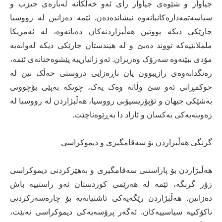
جیاواز و شێوەی جیاواز رای ئەو خەڵکانە لەبارەی حیزب و
سیاسەتمەدارەکانیانەوە نیشاندەدەن. ئێمە دەزانین لە رووسیا
جارێکی دیکە پووتین هەڵبژاردنەکان دەباتەوە، لە ئەمریکا
ململانێیەکە تووند دەبێ و لە هیندستان جارێکی دیکە لەوانەیە
مۆدی ببێتەوە سەرۆک وەزیران. ئەو زانیارییە پێشوەختانەی ئێمە،
رەنگدانەوەی رازیبوون یان ناڕەزایی دروستی خەڵک نین لە
حوکمڕانی ئەو سێ وڵاتە وەک یەک، چونکە بەپێی بۆچوونی
بەشێکی جیهان و ئۆپۆزیسیۆنی رووسیا، هەڵبژاردن لە رووسیا لە
زەوینەیەکی یەکسان و ئازاد دا بەڕێوەناچێت.
گرنگی هەڵبژاردن بۆ سەقامگیری و دیموکراسی
هەڵبژاردن بۆ پاراستنی سەقامگیری و بەهێزکردنی دیموکراسی
زۆر گرنگە، ئێمە لە هەرێمی کوردستان ئەو راستییە باش
دەزانین. هەڵبژاردن رێگەیەکی ئاشتیانەیە بۆ چارەسەرکردنی
ناکۆکییە سیاسییەکان. ئەگەر پرۆسەیەکی دیموکراسی نەبێت،