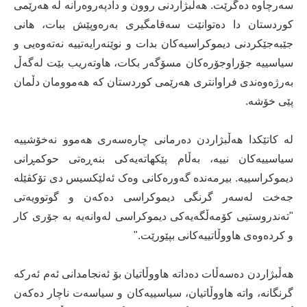
سەرچاوە دەگرێت. هەڵبژاردنی روون و دادپەروەرانە لە هەرێمی
کوردستان دا دەتوانێت سەقامگیری بەرەوپێش ببات، هانی
جێبەجێکردنی دیموکراسیەکان بدات و نوێنەرایەتییە نەتەوەیی و
سیاسییە جۆراوجۆرەکان مسۆگەر بکات، هاوتەریب بێت لەگەڵ
بەرژەوەندی فراوانتری هەرێمی کوردستان کە هەموومان دڵمان
پێی خۆشە.
لە کاتێکدا هەڵبژاردن دەرمانی چارەسەری هەموو نەخۆشییە
سیاسییەکان نییە، بەڵام پێکهاتەیەکی بنەڕەتی حوکمڕانی
دیموکراسییە. بیرمەندە گەورەکانی وەک ئەلێکسیس دی تۆکڤێلە
جەخت لەسەر گرنگی دیموکراسی دەکەن و گوتوویەتی
"تەندروستیی کۆمەڵگەیەکی دیموکراسی لەوانەیە بە جۆری کار
و کردەوەی هاووڵاتییەکانی بپێورێت."
هەڵبژاردن دەسەڵات دەداتە هاووڵاتیان بۆ ئەنجامدانی ئەم ئەرکە
گرنگانە، واتە هاووڵاتیان، سیاسییەکان و سیاسەت ناچار دەکەن