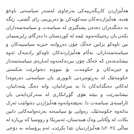
هەڵبژاردن کاریگەرییەکی بەرچاوی لەسەر سیاسەتی ناوخۆ
هەیە. هەڵبژاردنەکان سەکۆیەکن بۆ دەربڕینی رای گشتی، رێگە
بە دەنگدەران دەدەن پشتگیری لە سیاسەت و سیاسەتمەداران
بکەن یان رەتیبکەنەوە. ئێمە لە کوردستان دا دەزگای راپرسیمان
نین تاوەکو بزانین خەڵک چۆن دەڕواننە حیزبە سیاسییەکان و
سیاسەتمەداران، بەڵام هەڵبژاردنەکان تاوەکو رادەیەک ئەوە
نیشاندەدەن کە خەڵک چۆن بیردەکەنەوە لەبارەی سیاسەتمەدار
و حیزبەکان و حکومەت. بۆ نموونە دەتوانرێت شکستی
حکومەتێک لە بەڕێوەبردنی ئابووری یان سیاسەتی دەرەوەدا
لەکاتی دەنگدانەکان دا بە سزادانیان، واتە دەنگ پێنەدانیان،
نیشانبدرێت و ببێتە هۆی گۆڕانکاری لە سەرکردایەتی یان
ئاراستەی سیاسەت دا. بەپێچەوانەوە هەڵبژاردن دەتوانێت ئەرک
بداتەوە حکومەتێک، رەوایی بۆ سیاسەتە بەردەوامەکانی دابین
بکات. لە وڵاتانی وەک هیندستان، ئەمریکا و رووسیا کە بڕیارە لە
ساڵی ٢٠٢٤دا هەڵبژاردنیان تێدا بکرێت، ئەم پرۆسانە بە دۆخی