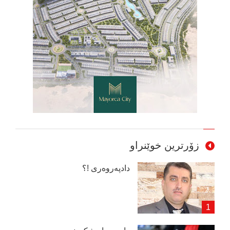
زۆرترین خوێنراو
دادپەروەری !؟