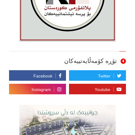
تۆڕە کۆمەڵایەتییەکان