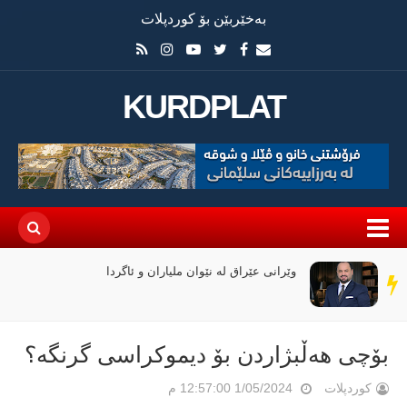
بەخێربێن بۆ کوردپلات
KURDPLAT
وێرانی عێراق لە نێوان ملیاران و ئاگردا
سەر
دێڕ
بۆچی هەڵبژاردن بۆ دیموکراسی گرنگە؟
کوردپلات
1/05/2024 12:57:00 م