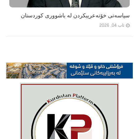
سیاسەتی خۆتەعریبکردن لە باشووری کوردستان
ئاب 04, 2026