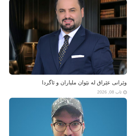
وێرانی عێراق لە نێوان ملیاران و ئاگردا
ئاب 08, 2026