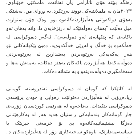
رەنگە ببێتە هۆی نائارامی یان تەنانەت ململانێی خوێناوی.
٢٠٢٣مان بە ململانێیەکی تووند بەڕێکرد، بە بڕوای من، بەشێکی
بەهۆی دواکەوتنی هەڵبژاردنەکانەوە بوو. وەک چۆن ستوارت
میل دەڵێت "بەهای دەوڵەتێک، لە درێژخایەن دا، واتە بەهای ئەو
تاکانەی کە پێکهاتەی ئەو دەوڵەتەن". ئەگەر دیموکراسی لە
خەڵکەوە بۆ خەڵک و لەڕێی خەڵکەوەیە، دەبێ پێکهاتەکانی نێو
هەر یەکەیەکی بەڕێوەبردن بەشداربن لە بەڕێوەبردنی
دەوڵەتەکەدا. هەڵبژاردن تاکەکان بەهێز دەکات، بەمەش بەها و
سەقامگیری دەوڵەت پتەو و بە متمانە دەکات.
لە کاتێکدا کە گومان لە دیموکراسی تەندروستە، گومانی
زیادەڕۆیی لە هەڵبژاردن دەتوانێت رەوایی و خودی پرۆسەی
دیموکراسی تێکبدات. بەداخەوە لە هەرێمی کوردستان زۆربەی
جار گومانەکان بنەمایەکی راستیان هەیە هەر لە بەکارهێنانی
دەزگا نیشتیمانییەکانەوە بێ بۆ خزمەتی حیزبێک یا
سیاسەتمەدارێک، تاوەکو ساختەکاری زۆر لە هەڵبژاردنەکان دا.