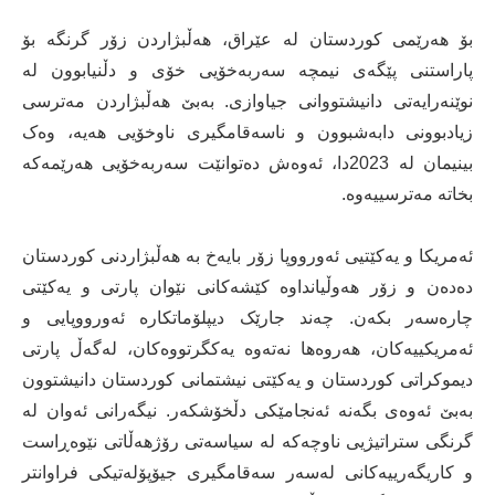
بۆ هەرێمی کوردستان لە عێراق، هەڵبژاردن زۆر گرنگە بۆ
پاراستنی پێگەی نیمچە سەربەخۆیی خۆی و دڵنیابوون لە
نوێنەرایەتی دانیشتووانی جیاوازی. بەبێ هەڵبژاردن مەترسی
زیادبوونی دابەشبوون و ناسەقامگیری ناوخۆیی هەیە، وەک
بینیمان لە 2023دا، ئەوەش دەتوانێت سەربەخۆیی هەرێمەکە
بخاتە مەترسییەوە.
ئەمریکا و یەکێتیی ئەورووپا زۆر بایەخ بە هەڵبژاردنی کوردستان
دەدەن و زۆر هەوڵیانداوە کێشەکانی نێوان پارتی و یەکێتی
چارەسەر بکەن. چەند جارێک دیپلۆماتکارە ئەورووپایی و
ئەمریکییەکان، هەروەها نەتەوە یەکگرتووەکان، لەگەڵ پارتی
دیموکراتی کوردستان و یەکێتی نیشتمانی کوردستان دانیشتوون
بەبێ ئەوەی بگەنە ئەنجامێکی دڵخۆشکەر. نیگەرانی ئەوان لە
گرنگی ستراتیژیی ناوچەکە لە سیاسەتی رۆژهەڵاتی نێوەڕاست
و کاریگەرییەکانی لەسەر سەقامگیری جیۆپۆلەتیکی فراوانتر