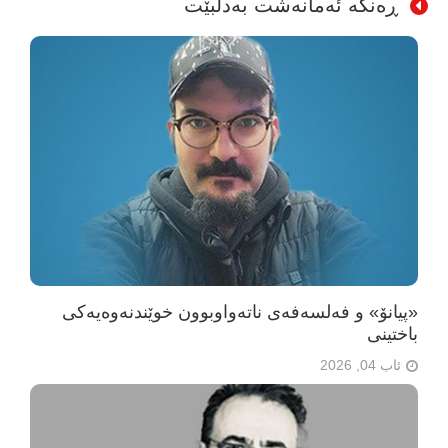
ڕەنگە ئەمانەشت بەدڵبێت
«پیانۆ» و فەلسەفەی ناتەواوبوون خوێندنەوەیەکی
باختینی
ئاب 04, 2026