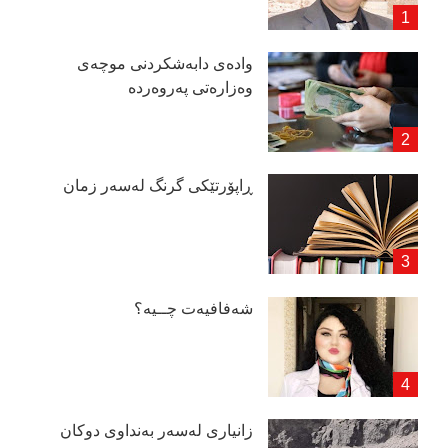
وادەی دابەشكردنی موچەی
وەزارەتی پەروەردە
ڕاپۆرتێكی گرنگ لەسەر زمان
شەفافیەت چــیە؟
زانیاری لەسەر بەنداوی دوكان