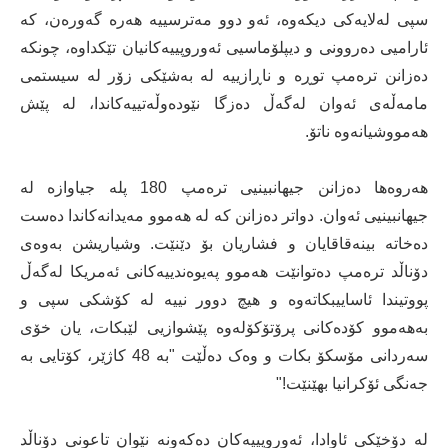
سپی لەلایەکی دیکەوە، ئەو دوو مەترسییە هەرە گەورەن، کە
ئارامیی دەروونی و دیپلۆماسیی ئەوروپییەکانیان تێکداوە، چونکە
دەزانن ترەمپ توڕە و ناڕازییە لە بەشێکی زۆر لە سیستمی
مامەڵەی ئەوان لەگەڵ دەزگا نێودەوڵەتییەکاندا، لە پێش
هەمووشیانەوە ناتۆ.
هەروەها دەزانن جیهانبینیی ترەمپ 180 پلە جیاوازە لە
جیهانبینیی ئەوان. دواتر دەزانن کە لە هەموو مەیدانەکاندا دەست
دەخاتە بینەقاقایان و فشاریان بۆ دێنێت. وشیاریشن بەوەی
دۆناڵد ترەمپ دەتوانێت هەموو پەیوەندییەکانی ئەمریکا لەگەڵ
پووتیندا ئاساییبکاتەوە و هیچ دوور نییە لە کۆشکی سپی و
بەهەموو کۆدەکانی پرۆتۆکۆلەوە پێشوازیی لێبکات، یان خۆی
سەردانی مۆسکۆ بکات و وەک دەڵێت "بە 48 کاژێر، کۆتایی بە
جەنگی ئۆکرانیا بهێنێت!"
لە دۆخێکی ئاوادا، ئەوروپییەکان دەکەونە نێوان تاعونی دۆناڵد