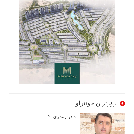
زۆرترین خوێنراو
دادپەروەری !؟