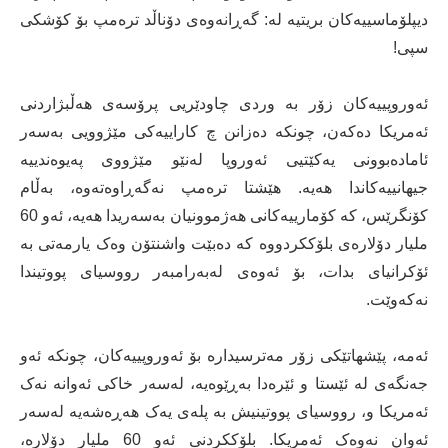
دیپلۆماسییەکان بریتیە لە: گەڕانەوەی دۆناڵد ترەمپ بۆ کۆشکی
سپی!
ئەوروپییەکان زۆر بە وردی چاودێریی پرۆسەی هەڵبژاردنی
ئەمریکا دەکەن، چونکە دەزانن چ کاراییەکی مێژوویی بەسەر
ئامادەبوونی یەکێتیی ئەوروپا لەنێو مێژووی پەیوەندییە
جیهانییەکاندا هەیە. هێشتا ترەمپ نەگەڕاوەتەوە، بەڵام
کۆنگرێس، کە کۆمارییەکانی هەژموونیان بەسەریدا هەیە، ئەو 60
ملیار دۆلارەی بلۆککردووە کە دەبێت واشنتۆن وەک یارمەتی بە
ئۆکرانیای بدات، بۆ ئەوەی لەبەرامبەر رووسیای پووتیندا
نەکەوێت.
ئەمە، پێشهاتێکی زۆر مەترسیدارە بۆ ئەوروپییەکان، چونکە ئەو
جەنگەی لە ئێستا و ئێرەدا بەڕێوەیە، لەسەر خاکی ئەوانە نەک
ئەمریکا و، رووسیای پووتینیش بە پلەی یەک هەڕەشەیە لەسەر
ئەوان نەوەک ئەمریکا. بلۆککردنی ئەو 60 ملیار دۆلارە،