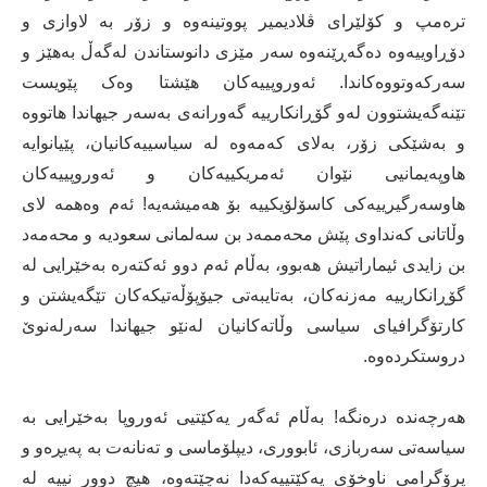
ترەمپ و کۆلێرای ڤلادیمیر پووتینەوە و زۆر بە لاوازی و
دۆڕاوییەوە دەگەڕێنەوە سەر مێزی دانوستاندن لەگەڵ بەهێز و
سەرکەوتووەکاندا. ئەوروپییەکان هێشتا وەک پێویست
تێنەگەیشتوون لەو گۆڕانکارییە گەورانەی بەسەر جیهاندا هاتووە
و بەشێکی زۆر، بەلای کەمەوە لە سیاسییەکانیان، پێیانوایە
هاوپەیمانیی نێوان ئەمریکییەکان و ئەوروپییەکان
هاوسەرگیرییەکی کاسۆلۆیکییە بۆ هەمیشەیە! ئەم وەهمە لای
وڵاتانی کەنداوی پێش محەممەد بن سەلمانی سعودیە و محەمەد
بن زایدی ئیماراتیش هەبوو، بەڵام ئەم دوو ئەکتەرە بەخێرایی لە
گۆڕانکارییە مەزنەکان، بەتایبەتی جیۆپۆڵەتیکەکان تێگەیشتن و
کارتۆگرافیای سیاسی وڵاتەکانیان لەنێو جیهاندا سەرلەنوێ
دروستکردەوە.
هەرچەندە درەنگە! بەڵام ئەگەر یەکێتیی ئەوروپا بەخێرایی بە
سیاسەتی سەربازی، ئابووری، دیپلۆماسی و تەنانەت بە پەیڕەو و
پرۆگرامی ناوخۆی یەکێتییەکەدا نەچێتەوە، هیچ دوور نییە لە