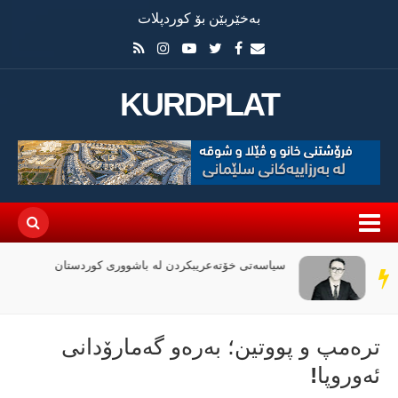
بەخێربێن بۆ کوردپلات
KURDPLAT
سیاسەتی خۆتەعریبکردن لە باشووری کوردستان
سەر
دێڕ
ترەمپ و پووتین؛ بەرەو گەمارۆدانی
ئەوروپا!