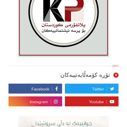
تۆڕە کۆمەڵایەتییەکان