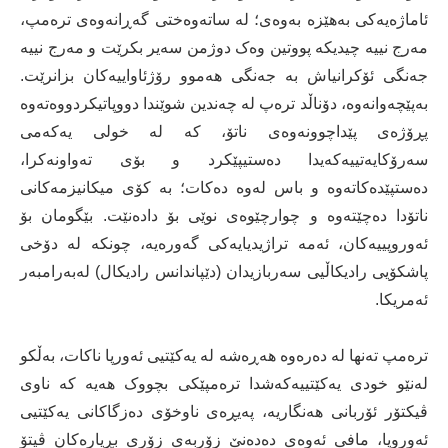
ئاماژەیەکی بەهێزە بەوەی؛ لە ساتەوەختی گەڕانەوەی ترەمپ،
مەرج نییە چیدیکە پووتین وەک دوژمن سەیر بکرێت و مەرج نییە
جەنگی ئۆکرانیاش بە جەنگی هەموو رۆژئاواییەکان بزانرێت.
بەپێچەوانەوە، دۆناڵد ترەپ لە چەندین شوێندا دووپاتیکردووەتەوە
پڕۆژەی پێداچوونەوەی ناتۆ، کە لە خولی یەکەمی
سەرۆکایەتییەکەیدا دەستیپێکرد و بۆی تەواونەکرا،
دەستپێدەکاتەوە و باس لەوە دەکات؛ بە کۆی میکانیزمەکانی
ناتۆدا دەچێتەوە و چوارچێوەی نوێی بۆ دادەنێت. بێگومان بۆ
ئەوروپییەکان، ئەمە تراژیدیایەکی گەورەیە، چونکە لە دۆخی
پاشکۆیی رادیکاڵیی سەربازیدان (دێپاندانس رادیکال) لەبەرامبەر
ئەمریکا.
ترەمپ تەنها لە دەرەوە هەڕەشە لە یەکێتیی ئەورپا ناکات، بەڵکو
لەنێو خودی یەکێتییەکەشدا ترەمپێکی بچووک هەیە کە ناوی
ڤیکتۆر ئۆربانی هەنگاریە، پەیڕەی ناوخۆی دەزگاکانی یەکێتیی
ئەوروپا، مافی ئەوەی دەدەنێ زۆربەی زۆری بڕیارەکان ڤیتۆ