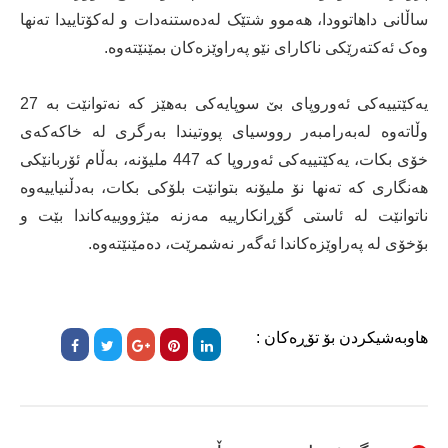
ساڵانی داهاتوودا، هەموو شتێک لەدەستنەدات و لەکۆتاییدا تەنها
وەک ئەکتەرێکی ناکارای نێو پەراوێزەکان بمێنێتەوە.
یەکێتییەکی ئەوروپای بێ سوپایەکی بەهێز کە نەتوانێت بە 27
وڵاتەوە لەبەرامبەر رووسیای پووتیندا بەرگری لە خاکەکەی
خۆی بکات، یەکێتییەکی ئەوروپا کە 447 ملیۆنە، بەڵام ئۆربانێکی
هەنگاری کە تەنها نۆ ملیۆنە بتوانێت بلۆکی بکات، بەدڵنیاییەوە
ناتوانێت لە ئاستی گۆڕانکارییە مەزنە مێژووییەکاندا بێت و
بۆخۆی لە پەراوێزەکاندا ئەگەر نەشمرێت، دەمێنێتەوە.
هاوبەشیکردن بۆ تۆڕەکان :