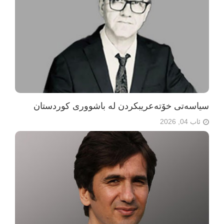
سیاسەتی خۆتەعریبکردن لە باشووری کوردستان
ئاب 04, 2026