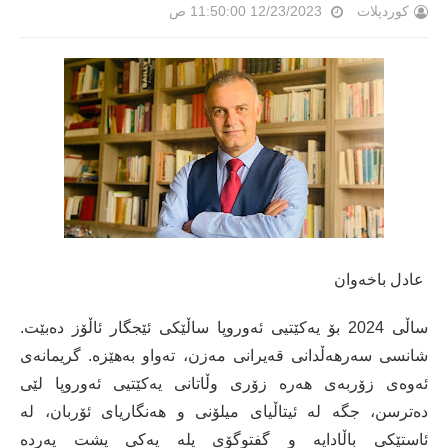
کوردپلات
12/23/2023 11:50:00 ص
عادل باخەوان
ساڵی 2024 بۆ یەکێتیی ئەوروپا ساڵێکی ئێجگار ئاڵۆز دەبێت.
شانسی سەرهەڵدانی قەیرانی مەزن، تەواو بەهێزە. گریمانەی
ئەوەی زۆربەی هەرە زۆری وڵاتانی یەکێتیی ئەوروپا لێی
دەترسن، جگە لە ئیتاڵیای میلۆنی و هەنگاریای ئۆربان، لە
ئاستێکی باڵادایە و گفتوگۆی پلە یەکی پشت پەردە