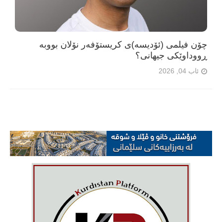
چۆن فیلمی (ئۆدیسە)ی کریستۆفەر نۆلان بووبە
ڕووداوێکی جیهانی؟
ئاب 04, 2026