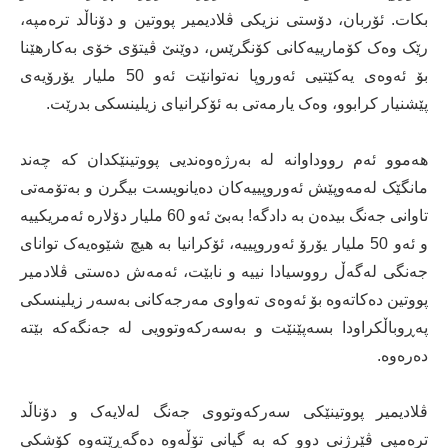
بکات. ئۆربان، دۆستی نزیکی ڤلادیمیر پووتین و دۆناڵد ترەمپە،
رێک وەک کۆمارییەکانی کۆنگرێس، دوێنێ ڤیتۆی خۆی بەکارهێنا
بۆ ئەوەی یەکێتیی ئەوروپا نەتوانێت ئەو 50 ملیار یۆرۆیەی
پێشنیار کرابوو، وەک یارمەتی بە ئۆکرانیای زیلینسکی بدرێت.
هەموو ئەم رووداوانە لە بەرژەوەندیی پووتینێکدان کە چەند
مانگێک لەمەوپێش ئەوروپییەکان دەیانویست بیگرن و بەتۆمەتی
تاوانی جەنگ بیدەن بە دادگە! بەبێ ئەو 60 ملیار دۆلارە ئەمریکییە
و ئەو 50 ملیار یۆرۆ ئەوروپییە، ئۆکرانیا بە هیچ شێوەیەک توانای
جەنگی لەگەڵ رووسیادا نییە و نابێت، ئەمەش دەستی ڤلادمیر
پووتین دەکاتەوە بۆ ئەوەی تەواوی مەرجەکانی بەسەر زیلینسکی
پەڕوباڵکراودا بسەپێنێت و بەسەرکەوتوویی لە جەنگەکە بێتە
دەرەوە.
ڤلادیمیر پووتینێکی سەرکەوتووی جەنگ لەلایەک و دۆناڵد
ترەمپی ڤێرژنی دوو کە بە گیانی تۆڵەوە دەگەڕێتەوە کۆشکی