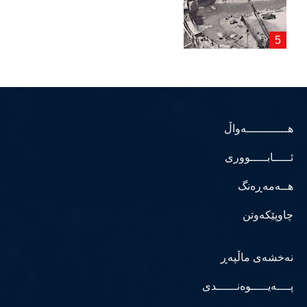
هــــــــــــەواڵ
ئـــــابـــــووری
هــەمەڕەنگ
چاوپێکەوتن
نەخشەی ماڵپەڕ
پــــەیـــــوەنــــــدی