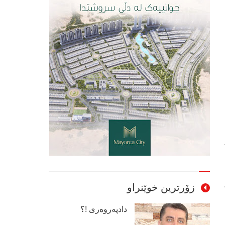
زۆرترین خوێنراو
دادپەروەری !؟