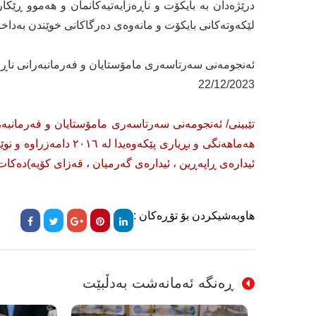
درێژەدان بە بایكۆت و ناڕەزایەتیەكانمان و هەموو ڕێكا
لێكەوتەكانی بایكۆت و مانەوەی دەرگاكانی خوێندن بەدا
ئەنجومەنی سەرتاسەری مامۆستایان و فەرمانبەرانی ناڕ
22/12/2023
تێبینی/ ئەنجومەنی سەرتاسەری مامۆستایان و فەرمانبەرا
هەماهەنگی و بڕیاری پێك
ئیدارەی ڕاپەڕین ، ئیدارەی گەرمیان ، قەزای كۆیە)دەكات
هاوبەشیکردن بۆ تۆڕەکان :
ڕەنگە ئەمانەشت بەدڵبێت