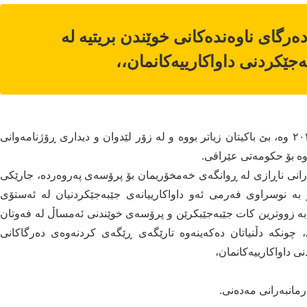
رگای ناوەندەكانی خوێندن بریتیە لە
جێكردنی داواكارییەكانمان،،
لە دوای ڕاگرتنی فرۆشتنی نەوتی هەرێم له ٢٥ / ٣ / ٢٠٢٣ وە، بێ باكیتان زیاتر بووە و لە زۆر لێدوان و دیداری ڕۆژنامەوانی
ە بۆ حكومەتی عێراقی.
رانی ناڕازی له ڕوانگەی خەمخۆریمان بۆ پرۆسەی پەروەردە، جارێكی
بە نوسراوی فەرمی ئەو داواكارییانەی جێبەجێكردنیان لە ئەستۆی
بە زووترین كات جێبەجێبكرێن و پرۆسەی خوێندنی ئەمساڵ لە فەوتان
چونكه دڵنیاتان دەكەینەوە تارێگەی ڕێگەی كردنەوەی دەرگاكانی
ی داواكارییەكانمان،