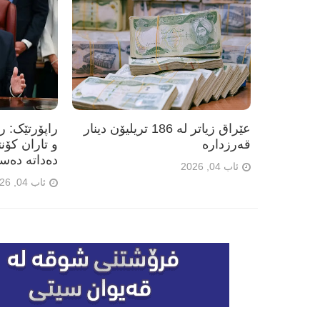
عێراق زیاتر لە 186 تریلیۆن دینار
راپۆرتێک: 
قەرزدارە
و تاران کۆن
دەداتە دەس
ئاب 04, 2026
ئاب 04, 2026