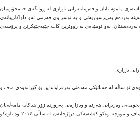
رتاسەری مامۆستایان و فەرمانبەرانی ناڕازی له ڕوانگەی خەمخۆریمان
نە بەردەم بەرپرسیاریەتی و بە نوسراوی فەرمی ئەو داواكارییانەی
بەردەستتان، بەو ئومێدەی بە زووترین كات جێبەجێبكرێن و پرۆسەی
انی ناڕازی
ەی نۆ ساڵە لە خەباتێكی مەدەنی بەرفراوانداین بۆ گێڕانەوەی ماف و
ەنجومەنی وەزیرانی هەرێم و وەزارەتی پەروردە زۆر بێباكانە مامەڵەتان
لەگەڵ گرفت و مافەكانمان كردووە، لە كاتێكدا پرسی ماف و مووچە وەكو كێشەیەكی درێژخایەن لە ساڵی ٢٠١٤ وە تاوەكو