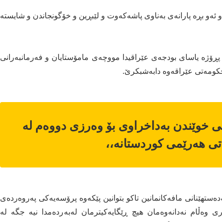
 ئەو بڕە پارانەی بەناوی پاشەكەوت و لێبڕین و خۆگونجاندن و شایستە
ڕۆژە یاسای بودجەی عێراقیدا مووچەی مامۆستایان و فەرمانبەرانی
حكومەتی عێراقەوە دابەشبكرێ.
ی خوێندن بەداخراوی بۆ وەرزی دووەم لە
ی هەرێمی كوردستانە
،،
دەستهێنانی مافەكانمانین تاكو بتوانین پێكەوە پرۆسەیەكی پەروەردەی
 وەڵام نەدانەوەمان هیچ ڕێگایەكیترمان لەبەردەمدا نیە جگە لە