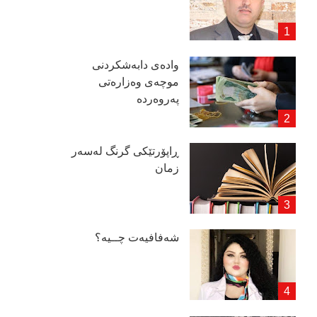
وادەی دابەشكردنی
موچەی وەزارەتی
پەروەردە
ڕاپۆرتێكی گرنگ لەسەر
زمان
شەفافیەت چــیە؟