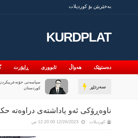
بەخێربێن بۆ کوردپلات
KURDPLAT
دەستپێک
هەواڵ
ئابووری
ڕاپۆرت
گ
سیاسەتی خۆتەعریبکردن 
سەردێڕ
کوردستان
ناوەڕۆکی ئەو یاداشتەی دراوەتە حک
کوردپلات
12/26/2023 12:20:00 ص