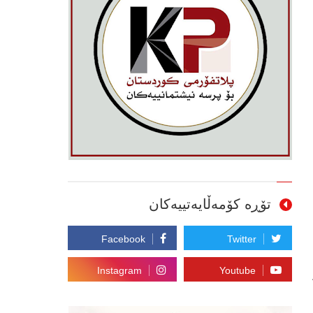
تۆڕە کۆمەڵایەتییەکان