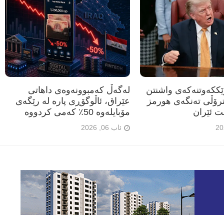
رێککەوتنەکەی واشنتن
لەگەڵ کەمبوونەوەی داهاتی
ترۆڵی تەنگەی هورمز
عێراق، ئاڵوگۆڕی پارە لە رێگەی
ت ئێران
مۆبایلەوە 50٪ کەمی کردووە
ئاب 06, 2026