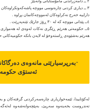
٢ ــ دامەزراندنی مامۆستایانی وانەبێژ
٣ ــ دیاری كردنی چارەنوسی مووچە پاشەكەوتكراوەكان و
داراییە خەرج نەكراوەكان لەمووچەكانمان بڕاوە .
٤ــ پێدانی مووچە كە له ٣٠ ڕۆژ جارێك تێنەپەڕێت .
٥ــ حكومەتی هەرێم ڕێگری نەكات لەوەی لە هەمواری پ
هەرێم بەشێوەی ڕاستەوخۆ لە لایەن بانكە حكومیەكانی 
بەرپرسیارێتی مانەوەی دەرگاكان
"
ئەستۆی حكومەت
لەكۆتاییدا، ئێمەخوازیاری چارەسەركردنی گرفتەكان و بە
تەندروست بخەینەوە سەرپێ، بەپێچەوانەشەوە لەئەگەری