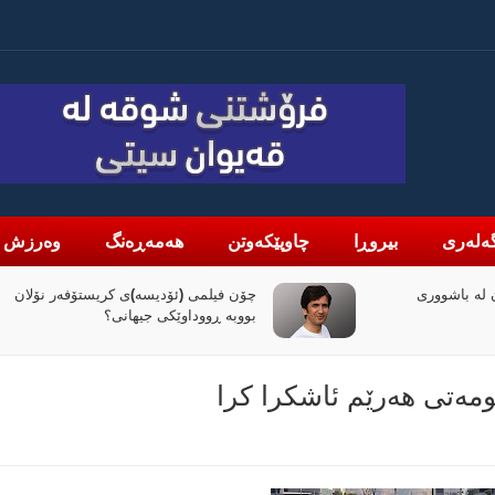
ەلەری
بیروڕا
چاوپێکەوتن
هەمەڕەنگ
وەرزش
لە باشووری
چۆن فیلمی (ئۆدیسە)ی کریستۆفەر نۆلان
بووبە ڕووداوێکی جیهانی؟
ومەتی هەرێم ئاشکرا کرا