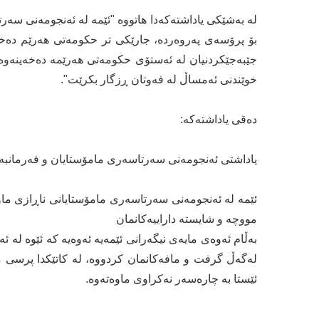
لە بەشێكی یاداشتەكەدا هاتووە "ئێمە لە ئەنجومەنی سە
بۆ پرۆسەی پەروەردە، جارێكی تر حكومەتی هەرێم دەخەی
جێبەجێكردنیان لە ئەستۆی حكومەتی هەرێمە دەخەینەوە 
خوێندنی ئەمساڵ لە فەوتان ڕزگار بكرێت".
دەقی یاداشتەكە:
یاداشتی ئەنجومەنی سەرتاسەری مامۆستایان و فەرمانبەر
ئێمە لە ئەنجومەنی سەرتاسەری مامۆستایانی ناڕازی ماو
مووچە و شایستە داراییەكانمان
بەڵام ئەوەی مایەی نیگەرانی ئێمەیە ئەوەیە كە ئێوە لە ئ
ئێستا بە چارەسەر نەكراوی ماوەتەوە.