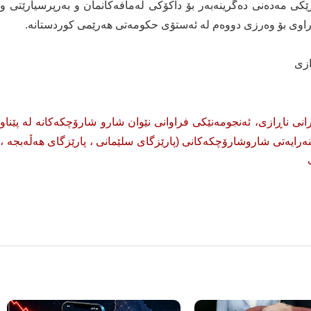
رێكی مەدەنی دەگرینەبەر بۆ داكۆكی لەمافەكانمان و بەرپرسیارێتی و
خراوی بۆ وەرزی دووەم لە ئەستۆی حكومەتی هەرێمی كوردستانە.
ازی
نی ناڕازی، ئەنجومەنێكی فراوانی نێوان شارو شارۆچكەكانە لە پێناو
ەوەیدا لە ٢٠١٦ دامەزراوە و نوێنەرایەتی شاروشارۆچكەكانی (پارێزگای سلێمانی ، پارێزگای هەڵەبجە ،