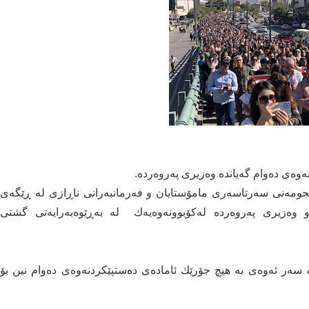
نەوەی دەوام گەیاندە وەزیری پەروەردە.
مان لە ڕۆژی ٢٢/١٢/٢٠٢٣ یاداشتی ئەنجومەنی سەرتاسەری مامۆستایان و فەرمانبەرانی ناڕازی لە ڕێگەی
ان و وەزیری پەروەردە لەكۆبوونەوەیەك لە بەڕێوەبەرایەتی گشتی
لە سەر ئەوەی بە هیچ جۆرێك ئامادەی دەستپێكردنەوەی دەوام نین بۆ