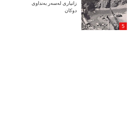
زانیاری لەسەر بەنداوی
دوكان