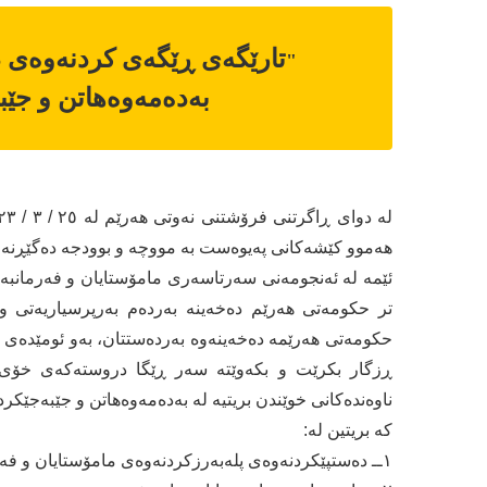
تارێگەی ڕێگەی كردنەوەی دە
"
بەدەمەوەهاتن و جێبە
هەموو كێشەكانی پەیوەست بە مووچە و بوودجە دەگێڕنەو
ئێمە لە ئەنجومەنی سەرتاسەری مامۆستایان و فەرمانبە
تر حكومەتی هەرێم دەخەینە بەردەم بەرپرسیاریەتی و 
حكومەتی هەرێمە دەخەینەوە بەردەستتان، بەو ئومێدەی 
ڕزگار بكرێت و بكەوێتە سەر ڕێگا دروستەكەی خۆی، 
ناوەندەكانی خوێندن بریتیە لە بەدەمەوەهاتن و جێبەجێكردن
كە بریتین لە:
١ــ دەستپێكردنەوەی پلەبەرزكردنەوەی مامۆستایان و فەرمانبەرانی مەدەنی.