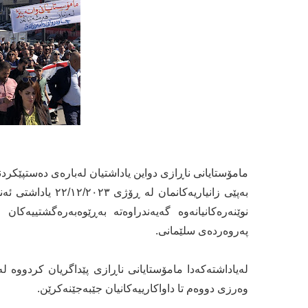
مامۆستایانی ناڕازی دواین یاداشتیان لەبارەی دەستپێكرد
بەپێی زانیاریەکان
نوێنەرەكانیانەوە گەیەندراوەتە بەڕێوەبەرەگشتییەك
پەروەردەی سلێمانی.
لەیاداشتەكەدا مامۆستایانی ناڕازی پێداگریان كردووە 
وەرزی دووەم تا داواكارییەكانیان جێبەجێنەكرێن.