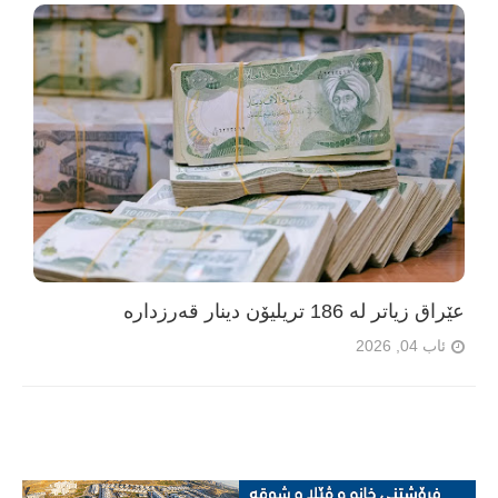
عێراق زیاتر لە 186 تریلیۆن دینار قەرزدارە
ئاب 04, 2026