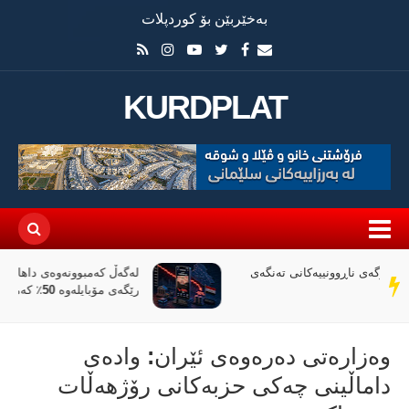
بەخێربێن بۆ کوردپلات
KURDPLAT
لەگەڵ کەمبوونەوەی داهاتی عێراق، ئاڵوگۆڕی پارە لە
سەر
رێگەی مۆبایلەوە 50٪ کەمی کردووە
دێڕ
وه‌زاره‌تی ده‌ره‌وه‌ی ئێران: وادەی
داماڵینی چەکی حزبەکانی رۆژهەڵات