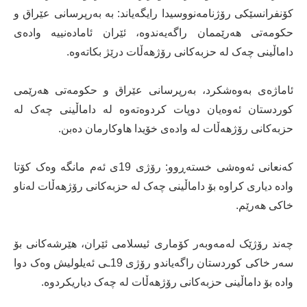
کۆنفرانسێکی رۆژنامەنووسیدا رایگەیاند: بە بەرپرسانی عێراق و
حکومەتی هەرێممان راگەیەندوە، ئێران ئامادەنییە وادەی
داماڵینی چەک لە حزبەکانی رۆژهەڵات درێژ بکاتەوە.
ئاماژەی بەوەشکرد، بەرپرسانی عێراق و حکومەتی هەرێمی
کوردستان ئەوەیان دوپات کردوەتەوە لە داماڵینی چەک لە
حزبەکانی رۆژهەڵات لە وادەی خۆیدا هاوکارمان دەبن.
کەنعانی ئەوەشی خستەڕوو: رۆژی 19ی ئەم مانگە وەک کۆتا
وادە دیاری کراوە بۆ داماڵینی چەک لە حزبەکانی رۆژهەڵات لەناو
خاکی هەرێم.
چەند رۆژێک لەمەوبەر کۆماری ئیسلامی ئێران، هێرشەکانی بۆ
سەر خاکی کوردستان راگەیاندو رۆژی 19ـی ئەیلولیش وەک دوا
وادە بۆ داماڵینی حزبەکانی رۆژهەڵات لە چەک دیاریکردوە.