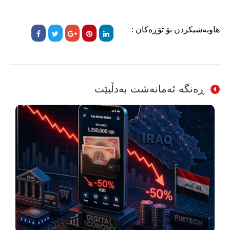
هاوبەشیکردن بۆ تۆڕەکان :
ڕەنگە ئەمانەشت بەدڵبێت