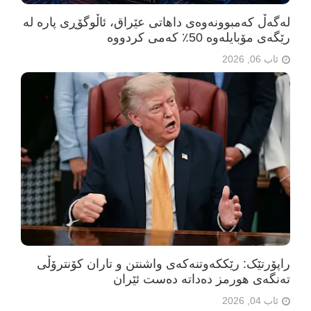
لەگەڵ کەمبوونەوەی داهاتی عێراق، ئاڵوگۆڕی پارە لە
رێگەی مۆبایلەوە 50٪ کەمی کردووە
ئاب 06, 2026
راپۆرتێک: رێککەوتنەکەی واشنتن و تاران کۆنترۆڵی
تەنگەی هورمز دەداتە دەست ئێران
ئاب 04, 2026