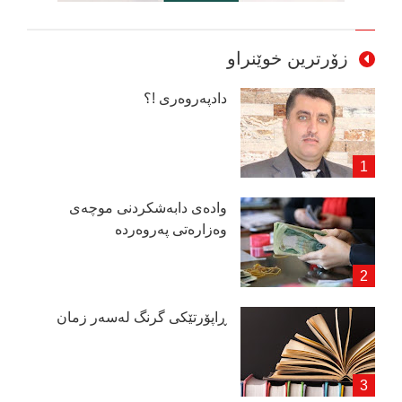
زۆرترین خوێنراو
دادپەروەری !؟
وادەی دابەشكردنی موچەی
وەزارەتی پەروەردە
ڕاپۆرتێكی گرنگ لەسەر زمان