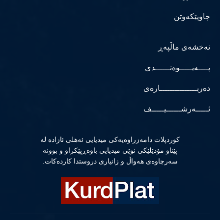
چاوپێکەوتن
نەخشەی ماڵپەڕ
پــــەیـــــوەنــــــدی
دەربـــــــــــــــارەی
ئـــــەرشــــــیـــــف
كوردپلات دامەزراوەیەكی میدیایی ئەهلی ئازادە لە
پێناو مۆدێلێكی نوێی میدیایی باوەڕپێكراو و بوونە
سەرچاوەی هەواڵ و زانیاری دروستدا كاردەكات.