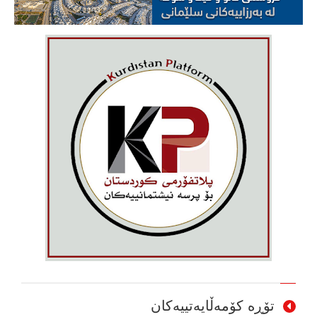
تۆڕە کۆمەڵایەتییەکان