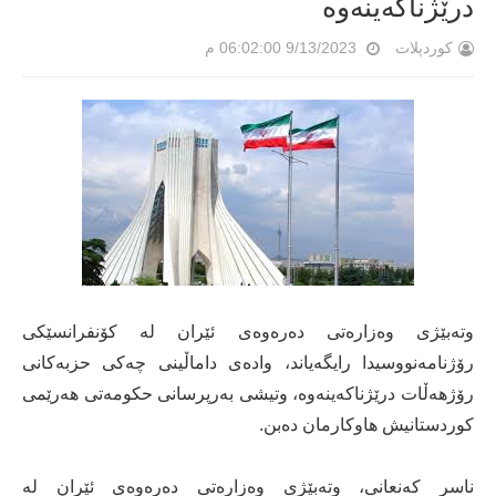
درێژناکەینەوە
کوردپلات
9/13/2023 06:02:00 م
وتەبێژی وەزارەتی دەرەوەی ئێران لە کۆنفرانسێکی
رۆژنامەنووسیدا رایگەیاند، وادەی داماڵینی چەکی حزبەکانی
رۆژهەڵات درێژناکەینەوە، وتیشی بەرپرسانی حکومەتی هەرێمی
کوردستانیش هاوکارمان دەبن.
ناسر کەنعانی، وتەبێژی وەزارەتی دەرەوەی ئێران لە