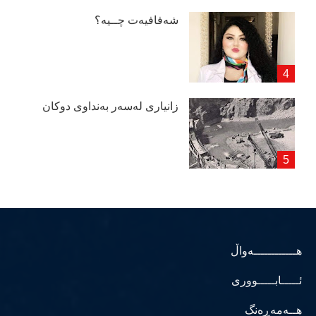
شەفافیەت چــیە؟
زانیاری لەسەر بەنداوی دوكان
هــــــــــــەواڵ
ئـــــابـــــووری
هــەمەڕەنگ