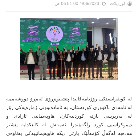
کوردپلات
4/06/2023 06:51:00 ص
لە کۆنفرانسێکی رۆژنامەڤانیدا پێشنیوەڕۆی ئەمڕۆ دووشەممە
لە ئامەدی باکووری کوردستان، بە ئامادەبوونی ژمارەیەکی زۆر
لە بەرپرسی پارتە کوردییەکان، هاوپەیمانیی ئازادی و
دیموکراسیی کورد راگەیێندرا. ئەمەش لە کاتێکدایە پێشتر
هەدەپە لەگەڵ کۆمەڵێک پارتی دیکە هاوپەیمانییەکی بەناوەی