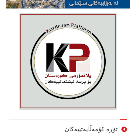
تۆڕە کۆمەڵایەتییەکان