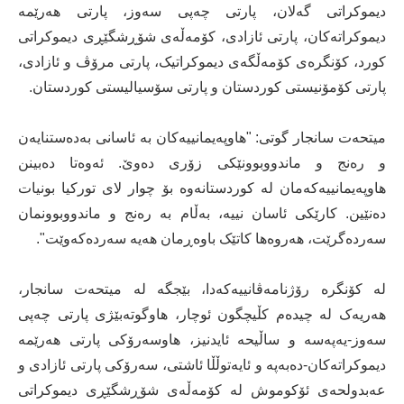
دیموکراتی گەلان، پارتی چەپی سەوز، پارتی هەرێمە
دیموکراتەکان، پارتی ئازادی، کۆمەڵەی شۆڕشگێڕی دیموکراتی
کورد، کۆنگرەی کۆمەڵگەی دیموکراتیک، پارتی مرۆڤ و ئازادی،
پارتی کۆمۆنیستی کوردستان و پارتی سۆسیالیستی کوردستان.
میتحەت سانجار گوتی: "هاوپەیمانییەکان بە ئاسانی بەدەستنایەن
و رەنج و ماندووبوونێکی زۆری دەوێ. ئەوەتا دەبینن
هاوپەیمانییەکەمان لە کوردستانەوە بۆ چوار لای تورکیا بونیات
دەنێین. کارێکی ئاسان نییە، بەڵام بە رەنج و ماندووبوونمان
سەردەگرێت، هەروەها کاتێک باوەڕمان هەیە سەردەکەوێت".
لە کۆنگرە رۆژنامەڤانییەکەدا، بێجگە لە میتحەت سانجار،
هەریەک لە چیدەم کڵیچگون ئوچار، هاوگوتەبێژی پارتی چەپی
سەوز-یەپەسە و ساڵیحە ئایدنیز، هاوسەرۆکی پارتی هەرێمە
دیموکراتەکان-دەبەپە و ئایەتوڵڵا ئاشتی، سەرۆکی پارتی ئازادی و
عەبدولحەی ئۆکوموش لە کۆمەڵەی شۆڕشگێڕی دیموکراتی