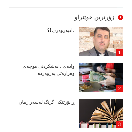
زۆرترین خوێنراو
دادپەروەری !؟
وادەی دابەشكردنی موچەی
وەزارەتی پەروەردە
ڕاپۆرتێكی گرنگ لەسەر زمان