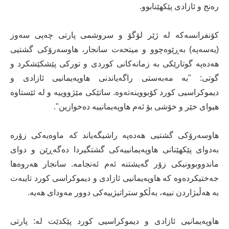
رەنج و ئازادی پێکهێنابوو.
کۆنفرانسەکە لە ژێر لۆگۆ و سروشمی پارتی چەپی سەوز
(یەسەپە) بەڕێوەچوو و میتحەت سانجار، هاوسەرۆکی گشتیی
هەدەپە گوتارێکی بە زمانەکانی کوردی و تورکی پێشکێشکرد و
گوتی: "بە مەبەستی راگەیاندنی هاوپەیمانیی ئازادی و
دیموکراسیی کورد کۆبووینەتەوە. ساتێکی مێژووییە و لە ئێستاوە
هیوای خێر و خۆشی بۆ ئەم هاوپەیمانییە دەخوازین".
هاوسەرۆکی گشتیی هەدەپە راشیگەیاند کە ماوەیەکی زۆرە
بەدوای پێکهێنانی هاوپەیمانییەکی گشتگیردا دەگەڕێن و دوای
ماندووبوونیکی زۆر گەیشتنە ئەم ئەنجامە. سانجار هەروەها
جەختیکردەوە کە هاوپەیمانیی ئازادی و دیموکراسی کورد تایبەت
بە هەڵبژاردن نییە، بەڵکو ستراتیژییەکی دوور مەودای هەیە.
هاوپەیمانیی ئازادی و دیموکراسیی کورد پێکدێت لە: پارتی