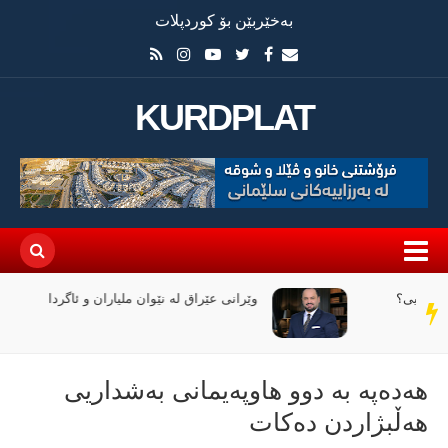
بەخێربێن بۆ کوردپلات
KURDPLAT
وێرانی عێراق لە نێوان ملیاران و ئاگردا
سەر
دێڕ
هەدەپە بە دوو هاوپەیمانی بەشداریی
هەڵبژاردن دەکات