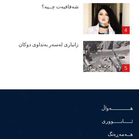
شەفافیەت چــیە؟
زانیاری لەسەر بەنداوی دوكان
هــــــــــــەواڵ
ئـــــابـــــووری
هــەمەڕەنگ