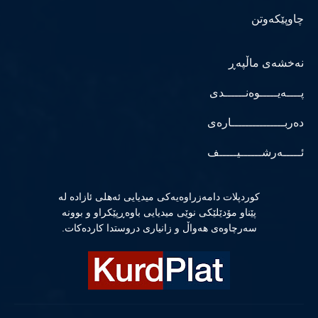
چاوپێکەوتن
نەخشەی ماڵپەڕ
پــــەیـــــوەنــــــدی
دەربـــــــــــــــارەی
ئـــــەرشــــــیـــــف
كوردپلات دامەزراوەیەكی میدیایی ئەهلی ئازادە لە
پێناو مۆدێلێكی نوێی میدیایی باوەڕپێكراو و بوونە
سەرچاوەی هەواڵ و زانیاری دروستدا كاردەكات.