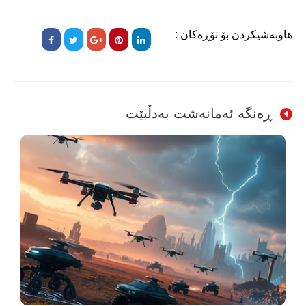
هاوبەشیکردن بۆ تۆڕەکان :
ڕەنگە ئەمانەشت بەدڵبێت