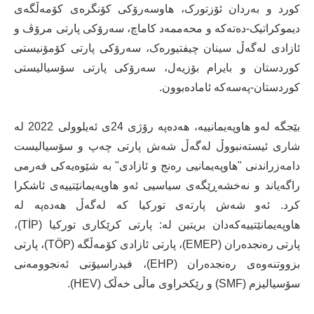
کورد و بەردان ئۆزتورک، هاوسەرۆکی کۆنگرەی کۆمەڵگەی
دیموکراتیک-دەتەکە و محەممەد کاماچ، سەرۆکی پارتی مرۆڤ و
ئازادی لەگەڵ سینان چیفتیورەک، سەرۆکی پارتی کۆمۆنیستی
کوردستان و بایرام بۆزیەل، سەرۆکی پارتی سۆسیالیستی
کوردستان-پەسەکە ئامادەبوون.
بێجگە لەو هاوپەیمانییە، هەدەپە رۆژی 24ی ئەیلوولی 2022 لە
شاری ئیستەنبووڵ لەگەڵ شەش پارتی چەپ و سۆسیالیست
دامەزراندنی "هاوپەیمانیی رەنج و ئازادی" بە شێوەیەکی فەرمی
راگەیاند و نەخشەڕێگەی سیاسیی ئەو هاوپەیمانێتییەی ئاشکرا
کرد. ئەو شەش پارتەی تورکیا کە لەگەڵ هەدەپە لە
هاوپەیمانێتییەکەدان بریتین لە: پارتی کرێکاری تورکیا (TİP)،
پارتی رەنجدەران (EMEP)، پارتی ئازادی کۆمەڵگە (TÖP)، پارتی
بزووتنەوەی رەنجدەران (EHP)، فیدراسیۆنی ئەنجوومەنی
سۆسیالیزم (SMF) و رێکخراوی ماڵی خەڵک (HEV).