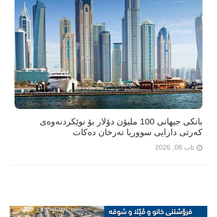
بانکی جیهانی 100 ملیۆن دۆلار بۆ نوێکردنەوەی
کەرتی دارایی سووریا تەرخان دەکات
ئاب 08, 2026