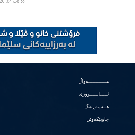
ئاب 04, 2026
هــــــــــــەواڵ
ئـــــابـــــووری
هــەمەڕەنگ
چاوپێکەوتن