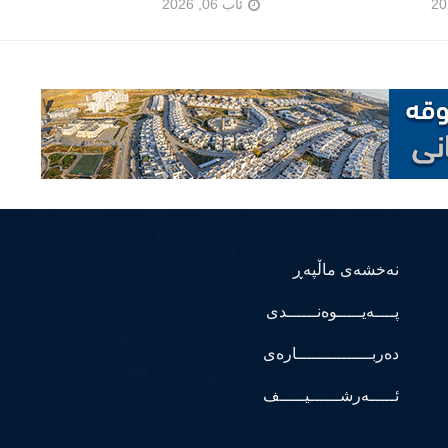
ئاب 06, 2026
نەخشەی ماڵپەڕ
پــــەیـــــوەنــــــدی
دەربـــــــــــــــارەی
ئـــــەرشــــــیـــــف