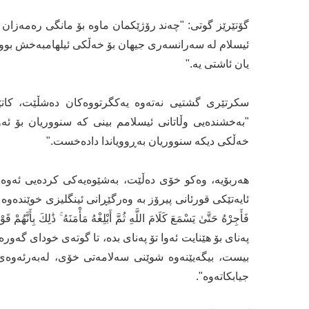
گۆتێرێز گوتی: "چەند رۆژێکمان ماوە بۆ مانگی رەمەزان 
ئیسلام لە سەرانسەری جیهان بۆ خەڵکی ئیلهامبەخش بوو
یان ئاشتی یە."
سکرتێری گشتیی نەتەوە یەکگرتووەکان دەشڵێت، کاتێک
"بەخشندەیی وڵاتانی ئیسلامم بینی کە سنووریان بۆ ئ
خەڵکی دیکە سنووریان بەڕوویاندا دادەخست."
هەربۆیە، وەکو خۆی دەڵێت، بەشێوەیەکی کردەیی ئەوەی ل
فَأَجِرْهُ حَتَّىٰ يَسْمَعَ كَلَامَ اللَّهِ ثُمَّ أَبْلِغْهُ مَأْمَنَهُ ۚ ذَٰلِ
په‌نای بۆ هێنایت ئه‌وا تۆ په‌نای بده‌، تا گوتەی خودای گه‌ور
بیست، بیگه‌یێنه‌وە شوێنی سەلامەتی خۆی، لەبەرئەوەی 
جیابکاتەوە".