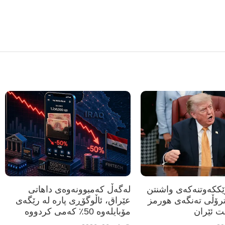
رێککەوتنەکەی واشنتن
لەگەڵ کەمبوونەوەی داهاتی
ترۆڵی تەنگەی هورمز
عێراق، ئاڵوگۆڕی پارە لە رێگەی
ت ئێران
مۆبایلەوە 50٪ کەمی کردووە