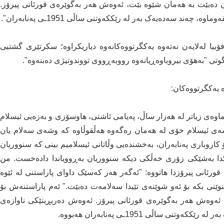
ڕان دەبێت بە هەمان شێوە بێت، ئەوەش هەر بەگوێرەی قورئانی پیرۆز.
چەند سەدەیەک بەر لە رێککەوتنی ساڵی 1951ـی پەنابەران".
امۆفۆبیا لەلایەن نەتەوە یەکگرتووەکانەوە دیاریکراوە؛ سکرتێری گشتیی
گوتی "بەهۆی بیروباوەڕیانەوە رووبەڕووی تووندوتیژی دەبنەوە".
 یەکگرتووەکان:
اوەی زیاتر لە هەزار ساڵ، پەیامی ئاشتی، هاوسۆزی و بەزەیی ئیسلام
ەی ئیسلام خۆی لە هەمان رەگەوە هەڵقوڵاوە کە وشەی سەلام یان
 کاروباری پەنابەران، بەخشندەیی وڵاتانی ئیسلامیم بینی کە سنووریان
کدا بەشێکی زۆری خەڵکی دیکە سنووریان بەڕوویاندا دادەخست. من
رئانی پیرۆزدا هاتووە: "ئەگەر هەر کەسێک داوای پاراستنی لە ئێوە
ێنوێنی بکە بۆ ئەو شوێنەی تێیدا سەلامەت دەبێت." ئەم پاراستنەش بۆ
 ئەوەش هەر بەگوێرەی قورئانی پیرۆز. ئەوەش دەربڕینێکی ناوازەی
ساڵی 1951ـی پەنابەران هەبووە.