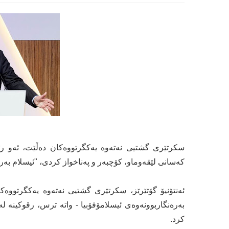
سکرتێری گشتیی نەتەوە یەکگرتووەکان دەڵێت، ئەو رێک
کەسانی لێقەوماو، کۆچبەر و پەناخواز کردی، "ئیسلام بەر
ئەنتۆنیۆ گۆتێرێز، سکرتێری گشتیی نەتەوە یەکگرتووەکا
بەرەنگاربوونەوەی ئیسلامۆفۆبیا - واتە ترس، رقوکینە 
کرد.