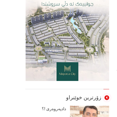
زۆرترین خوێنراو
دادپەروەری !؟