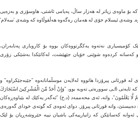
کە بۆ ماوەی زیاتر لە هەزار ساڵ، پەیامی ئاشتی، هاوسۆزی و بەزەیی
ە. وشەی ئیسلام خۆی لە هەمان رەگەوە هەڵقوڵاوە کە وشەی 'سەلام'
 کۆمیسیاری نەتەوە یەکگرتووەکان بووە بۆ کاروباری پەنابەران،
ەو کەسانە کردەوە شوێنی خۆیان جێهێشت، لەکاتێکدا بەشێکی زۆری
ە قورئانی پیرۆزدا هاتووە لەلایەن موسڵمانانەوە "جێبەجێکراوە" و
ئایەتێکی قورئانی پیرۆز بە وەرگێڕانی ئینگلیزی خوێندەوە کە ئایەتی 6ـی سوورەتی تەوبە بوو، "وَإِنْ أَحَدٌ مِّنَ الْمُشْرِكِينَ اسْتَجَارَكَ
كَ بِأَنَّهُمْ قَوْمٌ لَّا يَعْلَمُونَ"، واتە، ئه‌ی محەممەد (د.خ) "ئه‌گه‌ر یه‌كێك له‌ بێباوەڕەکان
ه‌ ده‌بیستێ، واته‌ قورئانی پیرۆز. ‌دوای ئه‌وه‌ی كه‌ گوتەی خودای گه‌وره‌ی
ئەوانە کەسانێکن کە زانیارییەکی باشیان نییە خێروشەڕیان بۆ لێک