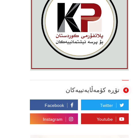
تۆڕە کۆمەڵایەتییەکان