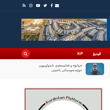
ڤیدیۆ
KP
سیاسەتی خۆتەعریبکردن لە باشووری
کوردستان