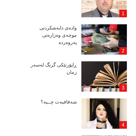
وادەی دابەشكردنی
موچەی وەزارەتی
پەروەردە
ڕاپۆرتێكی گرنگ لەسەر
زمان
شەفافیەت چــیە؟