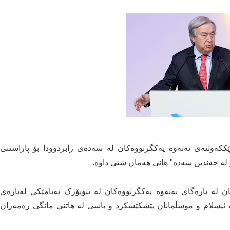
کەوتنەی نەتەوە یەکگرتووەکان لە سەدەی رابردوودا بۆ پاراستنی
 لە چەندین سەدە" هانی هەمان شتی داوە.
ن لە بارەگای نەتەوە یەکگرتووەکان لە نیویۆرک پەیامێکی لەبارەی
لە ئیسلام و موسڵمانان پێشکێشکرد و باسی لە هاتنی مانگی رەمەزان