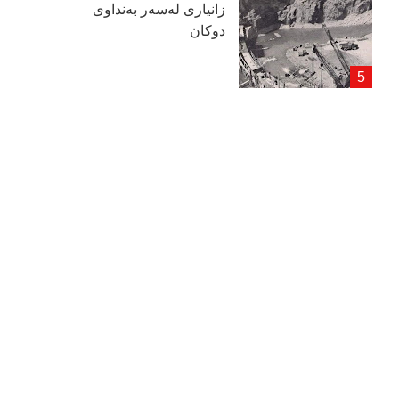
زانیاری لەسەر بەنداوی
دوكان