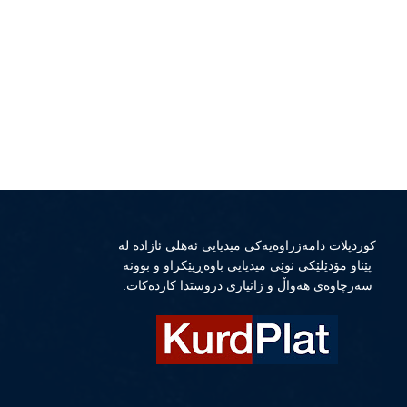
كوردپلات دامەزراوەیەكی میدیایی ئەهلی ئازادە لە
پێناو مۆدێلێكی نوێی میدیایی باوەڕپێكراو و بوونە
سەرچاوەی هەواڵ و زانیاری دروستدا كاردەكات.