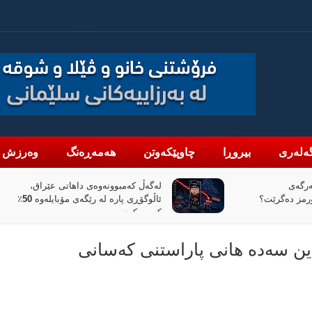
ەلەری
بیروڕا
چاوپێکەوتن
هەمەڕەنگ
وەرزش
تی عێراق،
«پیانۆ» و فەلسەفەی ناتەواوبوون
ئاڵوگۆڕی پارە لە رێگەی مۆبایلەوە 50٪
خوێندنەوەیەکی باختینی
ندین سەدە هانی پاراستنی کەسانی