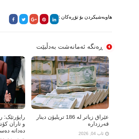
هاوبەشیکردن بۆ تۆڕەکان :
ڕەنگە ئەمانەشت بەدڵبێت
عێراق زیاتر لە 186 تریلیۆن دینار
راپۆرتێک: 
قەرزدارە
و تاران کۆن
دەداتە دەس
ئاب 04, 2026