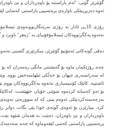
گۆتێرێز گوتی: "ئەم پاراستنە بۆ باوەڕداران و بێ باوە
ئەوە دەربڕینێکی ناوازەی پرەنسیپی پاراستنی کەسانی لێقەوماوە، 
رۆژی 15ـی ئادار بە رۆژی بەرەنگاربوونەوەی ئیسل
نەتەوە یەکگرتووەکان ئیسلامۆفۆبیای بە "ژەهر" ناوبرد و 
دەقی گوتەکانی ئەنتۆنیۆ گۆتێرێز، سکرتێری گشتیی نەتەوە
چەند رۆژێکمان ماوە بۆ گەیشتنی مانگی رەمەزان کە بۆ م
لە سەرانسەری جیهان بۆ خەڵکی ئیلهامبەخش بووە. وش
ئاشتییە. کاتێک کۆمیسیاری نەتەوە یەکگرتووەکان بووم بۆ
بۆ ئەو کەسانە کردەوە شوێنی خۆیان جێهێشت، لەکاتێ
بەرجەستەکردنێکی ئەوەم بینی کە لە سوورەتی تەوبەی قو
کرد، بیپارێزن بۆ ئەوەی گوتەی خودا پێی بگات. دواتر ر
باوەڕداران و بێ باوەڕان، دەبێت بە هەمان شێوە بێت،
پرەنسیپی پاراستنی کەسی لێقەوماوە کە چەند سەدەیەک بەر لە رێککەوتنی 