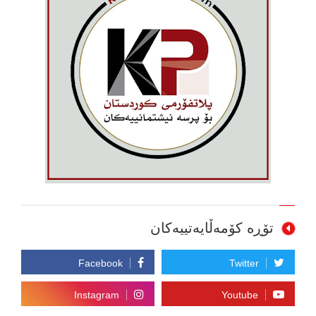
تۆڕە کۆمەڵایەتییەکان