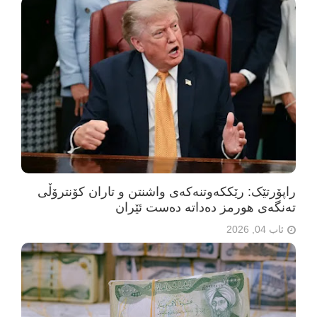
راپۆرتێک: رێککەوتنەکەی واشنتن و تاران کۆنترۆڵی
تەنگەی هورمز دەداتە دەست ئێران
ئاب 04, 2026