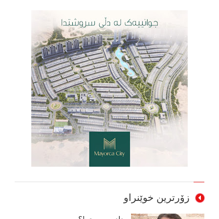
زۆرترین خوێنراو