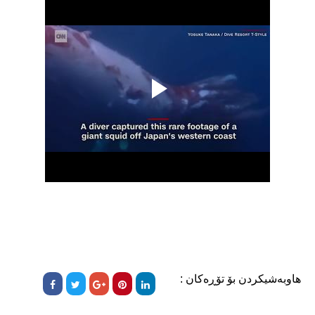
هاوبەشیکردن بۆ تۆڕەکان :