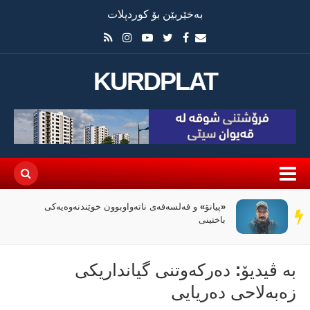
بەخێربێن بۆ کوردپلات
KURDPLAT
«پیانۆ» و فەلسەفەی ناتەواوبوون خوێندنەوەیەکی
سەر
باختینی
دێڕ
بە ڤیدیۆ: دەرکەوتنی گیانداریکی
زەبەلاحی دەریایی