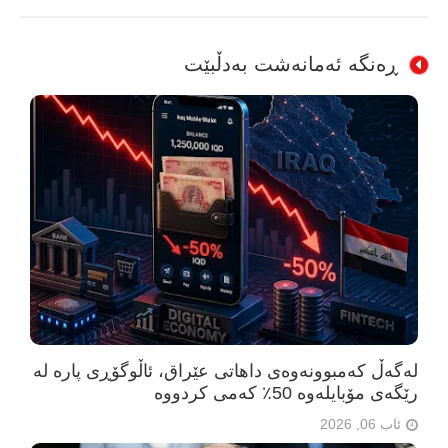
ڕەنگە ئەمانەشت بەدڵبێت
لەگەڵ کەمبوونەوەی داهاتی عێراق، ئاڵوگۆڕی پارە لە
رێگەی مۆبایلەوە 50٪ کەمی کردووە
ئاب 06, 2026