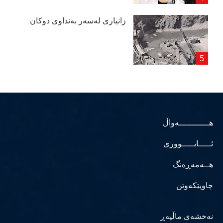
زانیاری لەسەر بەنداوی دوكان
هــــــــــــەواڵ
ئـــــابـــــووری
هــەمەڕەنگ
چاوپێکەوتن
نەخشەی ماڵپەڕ