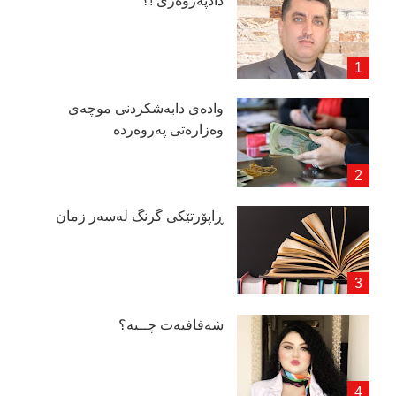
دادپەروەری !؟
وادەی دابەشكردنی موچەی
وەزارەتی پەروەردە
ڕاپۆرتێكی گرنگ لەسەر زمان
شەفافیەت چــیە؟