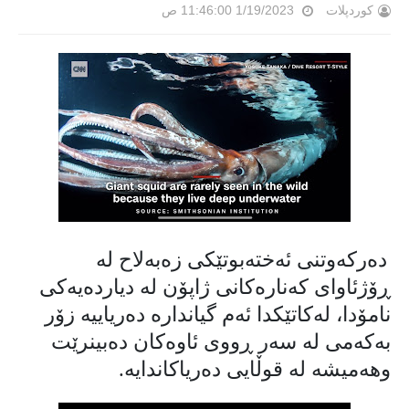
کوردپلات
1/19/2023 11:46:00 ص
دەرکەوتنی ئەختەبوتێکی زەبەلاح لە
ڕۆژئاوای کەنارەکانی ژاپۆن لە دیاردەیەکی
نامۆدا، لەکاتێکدا ئەم گیاندارە دەریاییە زۆر
بەکەمی لە سەر ڕووی ئاوەکان دەبینرێت
وهەمیشە لە قوڵایی دەریاکاندایە.