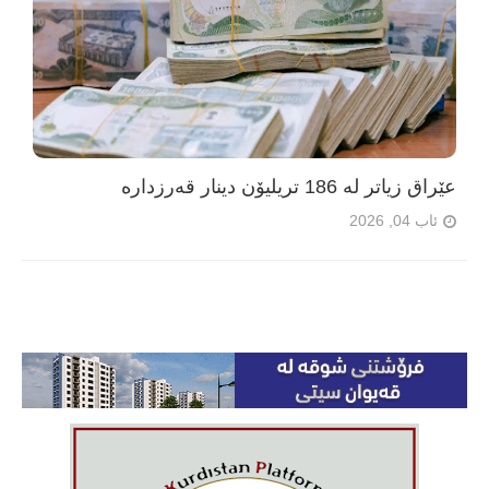
عێراق زیاتر لە 186 تریلیۆن دینار قەرزدارە
ئاب 04, 2026