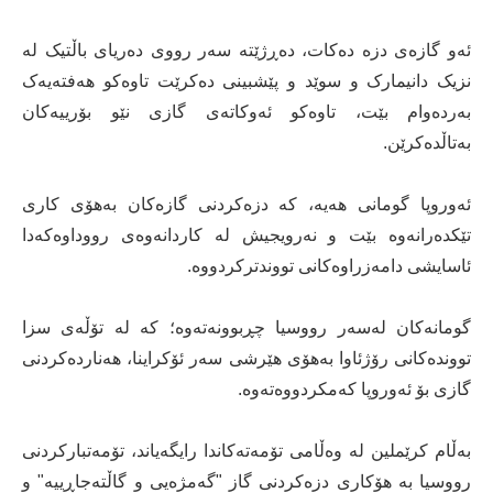
ئەو گازەی دزە دەکات، دەڕژێتە سەر رووی دەریای باڵتیک لە
نزیک دانیمارک و سوێد و پێشبینی دەکرێت تاوەکو هەفتەیەک
بەردەوام بێت، تاوەکو ئەوکاتەی گازی نێو بۆرییەکان
بەتاڵدەکرێن.
ئەوروپا گومانی هەیە، کە دزەکردنی گازەکان بەهۆی کاری
تێکدەرانەوە بێت و نەرویجیش لە کاردانەوەی رووداوەکەدا
ئاسایشی دامەزراوەکانی تووندترکردووە.
گومانەکان لەسەر رووسیا چڕبوونەتەوە؛ کە لە تۆڵەی سزا
تووندەکانی رۆژئاوا بەهۆی هێرشی سەر ئۆکراینا، هەناردەکردنی
گازی بۆ ئەوروپا کەمکردووەتەوە.
بەڵام کرێملین لە وەڵامی تۆمەتەکاندا رایگەیاند، تۆمەتبارکردنی
رووسیا بە هۆکاری دزەکردنی گاز "گەمژەیی و گاڵتەجاڕییە" و