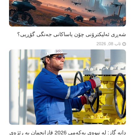
شەڕی ئەلیکترۆنی چۆن یاساکانی جەنگی گۆڕیی؟
ئاب 08, 2026
دانە گاز: لە نیوەی یەکەمی 2026 قازانجمان بە رێژەی