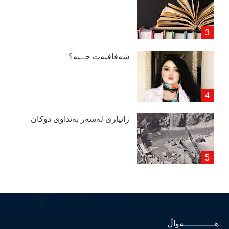
شەفافیەت چــیە؟
زانیاری لەسەر بەنداوی دوكان
هــــــــــــەواڵ