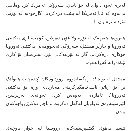
لەبری ئەوە داوای لە جۆ بایدن، سەرۆکی ئەمریکا کرد وەڵامی
بداتەوە کە ئایا ئەمریکا لە پشت دزەکردنی گازەوەیە لە بۆریی
نۆرد سترم یان نا.
هەروەها هەریەک لە ئۆرسولا ڤۆن دەرلاین، کۆمیسیاری یەکێتیی
ئەوروپا و چارڵز میشێل، سەرۆکی ئەنجوومەنی یەکێتیی ئەوروپا
هۆکاری دزەکردنی گاز لە بۆرییەکانی نۆرد ستریمیان بۆ کاری
تێکدەرانە گەڕاندەوە.
میشێل لە تویتێکدا رایگەیاندووە، رووداوەکان "پێدەچێت هەوڵێک
بن بۆ زیاتر ناسەقامگیرکردنی هەناردەی وزە بۆ یەکێتیی
ئەوروپا". ئاماژه‌ی به‌وه‌ش كرد، ئه‌وانه‌ی به‌رپرسن،
لێپرسینه‌وه‌ی ته‌واویان لەگەڵ دەکرێت و ناچار دەکرێن باجەکەی
بدەن.
ئێستا بەهۆی گشتپرسییەکانی رووسیا لە چوار ناوچەی