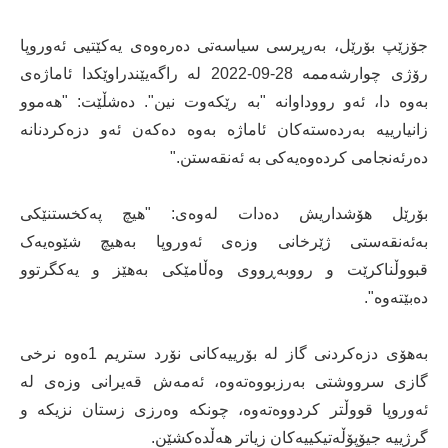
جۆزێپ بۆرێل، بەرپرسی سیاسەتی دەرەوەی یەکێتیی ئەوروپا
رۆژی چوارشەممە 28-09-2022 لە راگەیێندراوێکدا ئاماژەی
بەوە دا، ئەو رووداوانە "بە رێکەوت نین". دەشڵێت: "هەموو
زانیارییە بەردەستەکان ئاماژە بەوە دەکەن ئەو دزەکردنانە
دەرئەنجامی کردەوەیەکی بە ئەنقەستن."
بۆرێل هۆشداریش دەدات لەوەی: "هیچ پەکخستنێکی
بەئەنقەستی ژێرخانی وزەی ئەوروپا بەهیچ شێوەیەک
قبووڵناکرێت و رووبەڕووی وەڵامێکی بەهێز و یەکگرتوو
دەبێتەوە".
بەهۆی دزەکردنی گاز لە بۆرییەکانی نۆرد ستریم 1ەوە نرخی
گازی سرووشتی بەرزبووەتەوە، ئەمەش قەیرانی وزەی لە
ئەوروپا قووڵتر کردووەتەوە، چونکە وەرزی زستان نزیکە و
گرژییە جیۆپۆڵەتیکییەکان زیاتر هەڵدەکشێن.