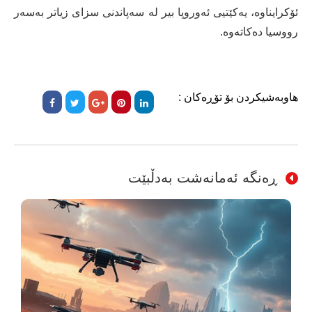
ئۆکرایناوە، یەکێتیی ئەوروپا بیر لە سەپاندنی سزای زیاتر بەسەر
رووسیا دەکاتەوە.
هاوبەشیکردن بۆ تۆڕەکان :
ڕەنگە ئەمانەشت بەدڵبێت