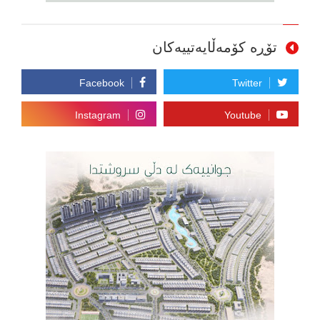
تۆڕە کۆمەڵایەتییەکان