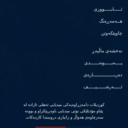
ئـــــابـــــووری
هــەمەڕەنگ
چاوپێکەوتن
نەخشەی ماڵپەڕ
پــــەیـــــوەنــــــدی
دەربـــــــــــــــارەی
ئـــــەرشــــــیـــــف
كوردپلات دامەزراوەیەكی میدیایی ئەهلی ئازادە لە
پێناو مۆدێلێكی نوێی میدیایی باوەڕپێكراو و بوونە
سەرچاوەی هەواڵ و زانیاری دروستدا كاردەكات.