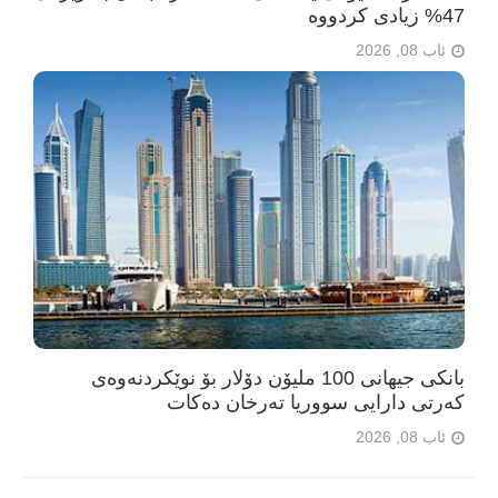
47% زیادی کردووە
ئاب 08, 2026
بانکی جیهانی 100 ملیۆن دۆلار بۆ نوێکردنەوەی
کەرتی دارایی سووریا تەرخان دەکات
ئاب 08, 2026