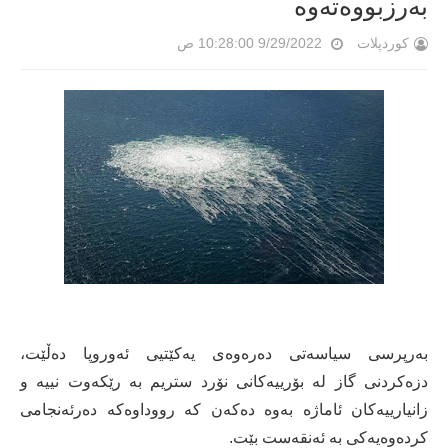
بەرزبووەتەوە
کوردپلات
9/29/2022 10:28:00 ص
بەرپرسی سیاسەتی دەرەوەی یەکێتیی ئەوروپا دەڵێت،
دزەکردنی گاز لە بۆرییەکانی نۆرد ستریم بە رێکەوت نییە و
زانیارییەکان ئاماژە بەوە دەکەن کە رووداوەکە دەرئەنجامی
کردەوەیەکی بە ئەنقەست بێت.