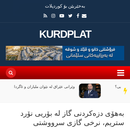
بەخێربێن بۆ کوردپلات
KURDPLAT
وێرانی عێراق لە نێوان ملیاران و ئاگردا
سەر
دێڕ
بەهۆی دزەکردنی گاز لە بۆریی نۆرد
ستریم، نرخی گازی سرووشتی