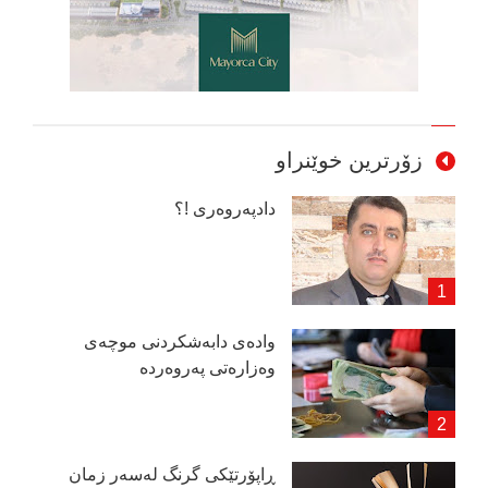
زۆرترین خوێنراو
دادپەروەری !؟
وادەی دابەشكردنی موچەی
وەزارەتی پەروەردە
ڕاپۆرتێكی گرنگ لەسەر زمان