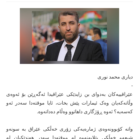
دیاری محمد نوری
-
عێراقییەکان بەدوای بن زایدێکی عێراقیدا ئەگەڕێن بۆ ئەوەی
وڵاتەکەیان وەک ئیمارات پێش بخات، ئایا موقتەدا سەدر ئەو
کەسەیە؟ ئەوە ڕۆژگاری داهاتوو وەڵام دەداتەوە.
واتە کۆبوونەوەی ژمارەیەکی زۆری خەڵکی عێراق بە سونەو
شيعەو خەڵکی بێلایەنەوە لە موقتەدا سەدر هەندێکیان لە