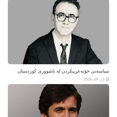
سیاسەتی خۆتەعریبکردن لە باشووری کوردستان
ئاب 04, 2026