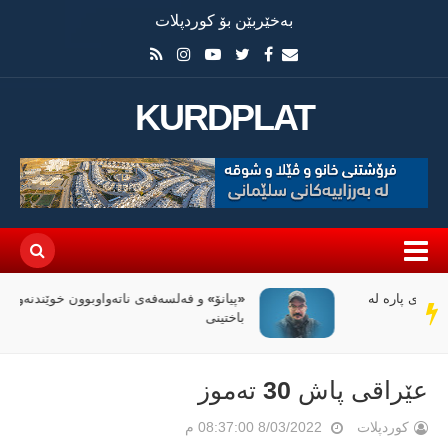
بەخێربێن بۆ کوردپلات
KURDPLAT
«پیانۆ» و فەلسەفەی ناتەواوبوون خوێندنەوەیەکی
سەر
باختینی
دێڕ
عێراقی پاش 30 تەموز
کوردپلات
8/03/2022 08:37:00 م