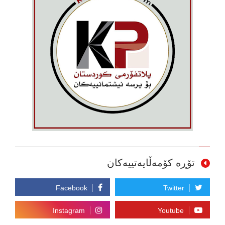
تۆڕە کۆمەڵایەتییەکان