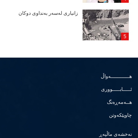
زانیاری لەسەر بەنداوی دوكان
هــــــــــــەواڵ
ئـــــابـــــووری
هــەمەڕەنگ
چاوپێکەوتن
نەخشەی ماڵپەڕ