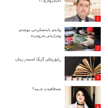
دادپەروەری !؟
وادەی دابەشكردنی موچەی
وەزارەتی پەروەردە
ڕاپۆرتێكی گرنگ لەسەر زمان
شەفافیەت چــیە؟