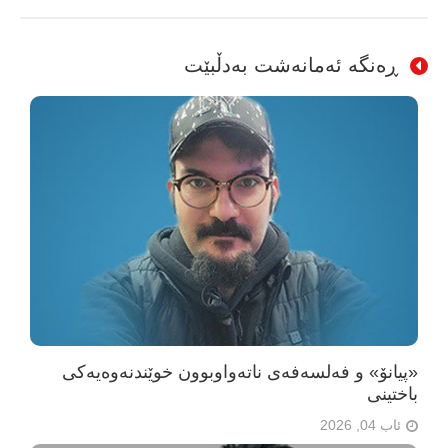
ڕەنگە ئەمانەشت بەدڵبێت
«پیانۆ» و فەلسەفەی ناتەواوبوون خوێندنەوەیەکی
باختینی
ئاب 04, 2026