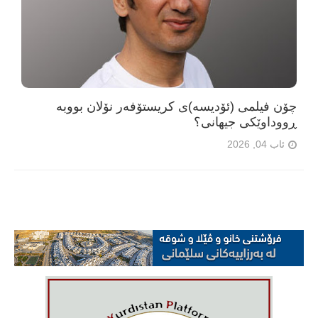
چۆن فیلمی (ئۆدیسە)ی کریستۆفەر نۆلان بووبە
ڕووداوێکی جیهانی؟
ئاب 04, 2026