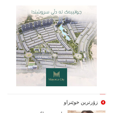
زۆرترین خوێنراو