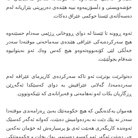
خۆشەویستی و دڵسۆزییەوە نییە هێندەی دەربڕینی بێزاریانە لەم
دەسەڵاتەی ئێستا حوکمی عێراق دەکات.
ئەوە ڕوونە تا ئێستا لە دوای ڕووخانی ڕژێمی سەدام حسێنەوە
هیچ سەرکردەیەکی عێراقی هێندەی سەماحەتی موقتەدا سەدر
خەڵکی لێی کۆنەبووەتەوەو هیچ کەس وەك ئەو نەیتوانیوە
شەقام بجوڵێنێت.
دەتوانرێت بوترێت ئەو تاکە سەرکردەی کاریزمای عێراقە لەم
سەردەمەدا، گەلانی عێراقیش بە دوای کەسێکدا ئەگەڕێن
ڕزگاریان بکات لەو نەهامەتی و قەیرانانەی کە تێیکەوتوون.
هەموان یەكدەنگین کە هیچ حكومەتێك بەبێ ڕەزامەندی موقتەدا
سەدر نە پێك دێت نە بەردەوامیش دەبێت، کەواتە ئەگەر کەسێک
ئەوەندە کاریگەری هەبێت ئەی بۆ پرسیارەش لە خۆمان نەکەین
چی دەبێت ئەگەر ئەو کەسە دەستوور پەك بخات و حكومەتێکی