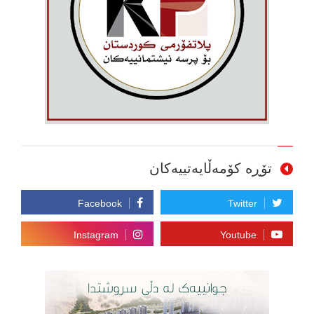
تۆڕە کۆمەڵایەتییەکان