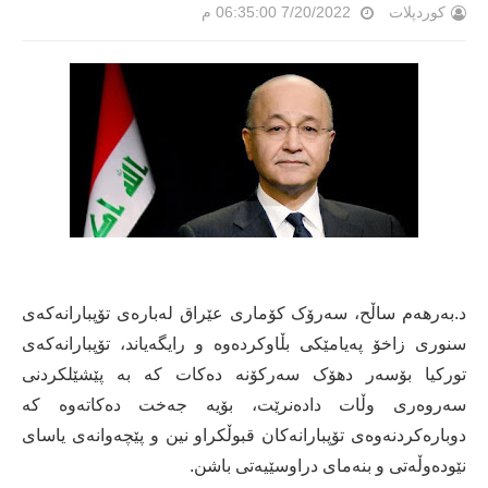
کوردپلات
7/20/2022 06:35:00 م
د.بەرهەم ساڵح، سەرۆک کۆماری عێراق لەبارەی تۆپبارانەکەی
سنوری زاخۆ پەیامێکی بڵاوکردەوە و رایگەیاند، تۆپبارانەکەی
تورکیا بۆسەر دهۆک سەرکۆنە دەکات کە بە پێشێلکردنی
سەروەری وڵات دادەنرێت، بۆیە جەخت دەکاتەوە کە
دوبارەکردنەوەی تۆپبارانەکان قبوڵکراو نین و پێچەوانەی یاسای
نێودەوڵەتی و بنەمای دراوسێیەتی باشن.