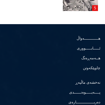
هــــــــــــەواڵ
ئـــــابـــــووری
هــەمەڕەنگ
چاوپێکەوتن
نەخشەی ماڵپەڕ
پــــەیـــــوەنــــــدی
دەربـــــــــــــــارەی