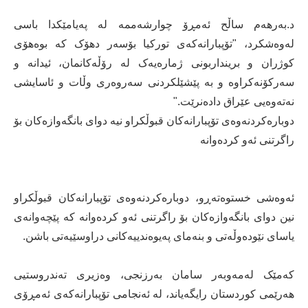
د.بەرهەم ساڵح ئەمڕۆ چوارشەممە لە پەیامێکدا باسی
لەوەشکرد، "تۆپبارانەکەی تورکیا بۆسەر دهۆک کە بوەهۆی
کوژران و برینداربونی ژمارەیەک لە رۆڵەکانمان، ئیدانە و
سەرکۆنەکراوە و بە پێشێلکردنی سەروەری وڵات و ئاسایشی
نەتەوەیی عێراق دادەنرێت."
دوبارەکردنەوەی تۆپبارانەکان قبوڵکراو نیە دوای بانگەوازەکان بۆ
راگرتنی ئەو کردەوانە
ئەوەشی خستوەتەڕو، دوبارەکردنەوەی تۆپبارانەکان قبوڵکراو
نین دوای بانگەوازەکان بۆ راگرتنی ئەو کردەوانە کە پێچەوانەی
یاسای نێودەوڵەتی و بنەمای پەیوەندییەکانی دراوسێیەتی باشن.
کەمێک لەمەوبەر سامان بەرزنجی، وەزیری تەندروستیی
هەرێمی کوردستان رایگەیاند، لە ئەنجامی تۆپبارانەکەی ئەمڕۆی