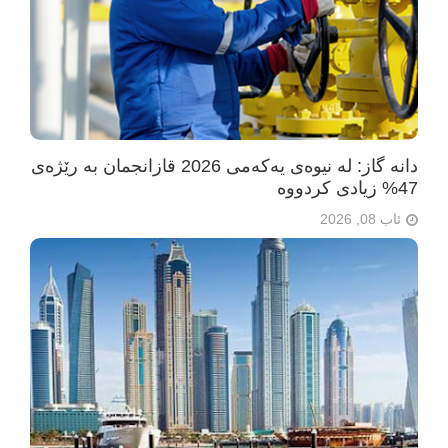
دانە گاز: لە نیوەی یەکەمی 2026 قازانجمان بە رێژەی
47% زیادی کردووە
ئاب 08, 2026