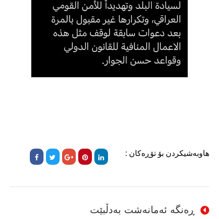
هاوبەشیکردن بۆ تۆڕەکان :
ڕەنگە ئەمانەشت بەدڵبێت