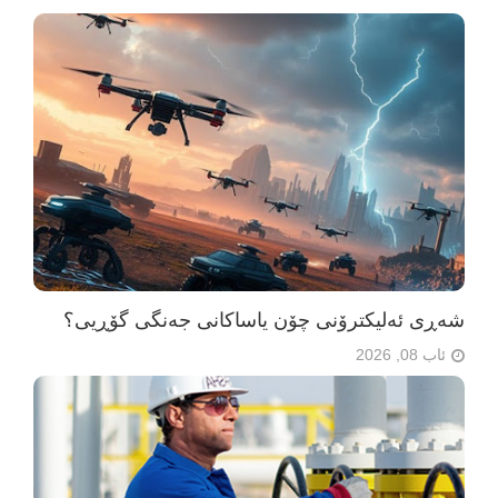
شەڕی ئەلیکترۆنی چۆن یاساکانی جەنگی گۆڕیی؟
ئاب 08, 2026