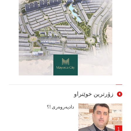
زۆرترین خوێنراو
دادپەروەری !؟