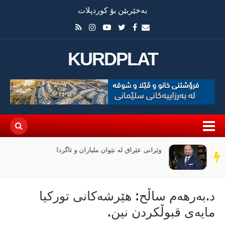
بەخێربێن بۆ کوردپلات
KURDPLAT
وێرانی عێراق لە نێوان ملیاران و ئاگردا
سەر
دێڕ
د.بەرهەم ساڵح: هێرشەکانی تورکیا
مایەی قبوڵکردن نین.