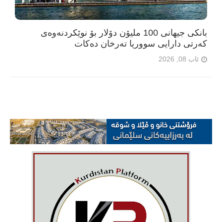
بانکی جیهانی 100 ملیۆن دۆلار بۆ نوێکردنەوەی
کەرتی دارایی سووریا تەرخان دەکات
ئاب 08, 2026