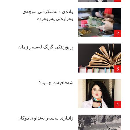
وادەی دابەشكردنی موچەی
وەزارەتی پەروەردە
ڕاپۆرتێكی گرنگ لەسەر زمان
شەفافیەت چــیە؟
زانیاری لەسەر بەنداوی دوكان