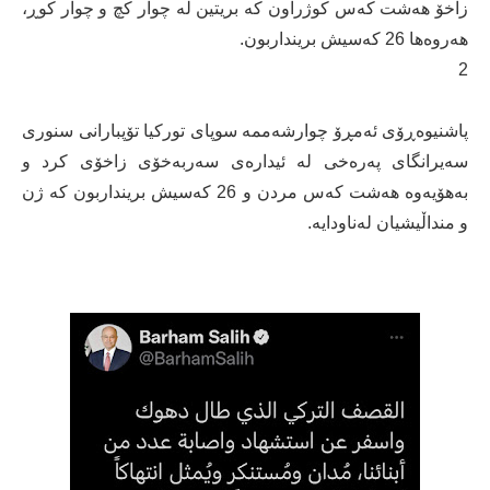
زاخۆ هەشت کەس کوژراون کە بریتین لە چوار کچ و چوار کوڕ،
هەروەها 26 کەسیش برینداربون.
2
پاشنیوه‌ڕۆی ئه‌مڕۆ چوارشه‌ممه‌ سوپای توركیا تۆپبارانی سنوری
سەیرانگای پەرەخی لە ئیدارەی سەربەخۆی زاخۆی كرد و
به‌هۆیه‌وه‌ هەشت کەس مردن و 26 کەسیش برینداربون کە ژن
و منداڵیشیان لەناودایە.