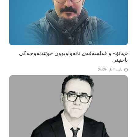
«پیانۆ» و فەلسەفەی ناتەواوبوون خوێندنەوەیەکی
باختینی
ئاب 04, 2026