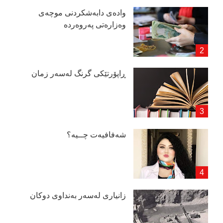
وادەی دابەشكردنی موچەی
وەزارەتی پەروەردە
ڕاپۆرتێكی گرنگ لەسەر زمان
شەفافیەت چــیە؟
زانیاری لەسەر بەنداوی دوكان