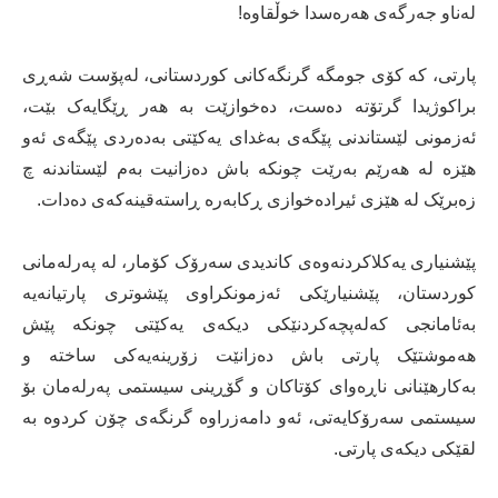
لەناو جەرگەی ھەرەسدا خوڵقاوە!
پارتی، کە کۆی جومگە گرنگەکانی کوردستانی، لەپۆست شەڕی
براکوژیدا گرتۆتە دەست، دەخوازێت بە ھەر ڕێگایەک بێت،
ئەزمونی لێستاندنی پێگەی بەغدای یەکێتی بەدەردی پێگەی ئەو
ھێزە لە ھەرێم بەرێت چونکە باش دەزانیت بەم لێستاندنە چ
زەبرێک لە ھێزی ئیرادەخوازی ڕکابەرە ڕاستەقینەکەی دەدات.
پێشنیاری یەکلاکردنەوەی کاندیدی سەرۆک کۆمار، لە پەرلەمانی
کوردستان، پێشنیارێکی ئەزمونکراوی پێشوتری پارتیانەیە
بەئامانجی کەلەپچەکردنێکی دیکەی یەکێتی چونکە پێش
ھەموشتێک پارتی باش دەزانێت زۆرینەیەکی ساختە و
بەکارھێنانی ناڕەوای کۆتاکان و گۆڕینی سیستمی پەرلەمان بۆ
سیستمی سەرۆکایەتی، ئەو دامەزراوە گرنگەی چۆن کردوە بە
لقێکی دیکەی پارتی.