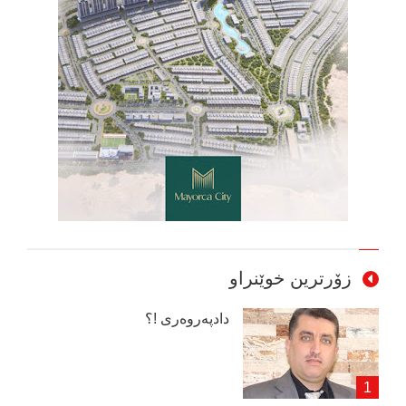
زۆرترین خوێنراو
دادپەروەری !؟