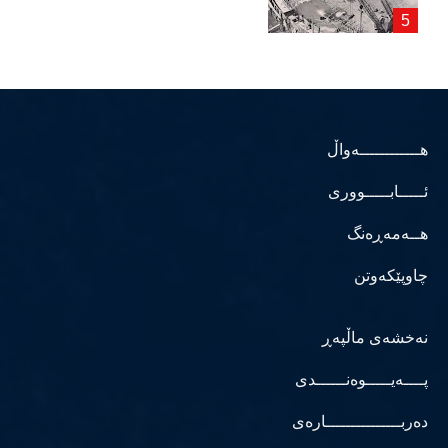
هــــــــــــەواڵ
ئـــــابـــــووری
هــەمەڕەنگ
چاوپێکەوتن
نەخشەی ماڵپەڕ
پــــەیـــــوەنــــــدی
دەربـــــــــــــــارەی