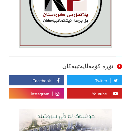
تۆڕە کۆمەڵایەتییەکان