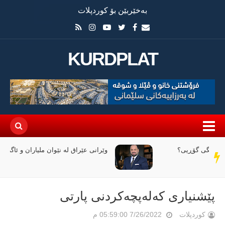
بەخێربێن بۆ کوردپلات
KURDPLAT
وێرانی عێراق لە نێوان ملیاران و ئاگردا
سەر
دێڕ
پێشنیاری کەلەپچەکردنی پارتی
کوردپلات
7/26/2022 05:59:00 م