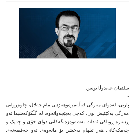
سلێمان عەبدوڵا یونس
-
پارتی، لەدوای مەرگی قەڵەمڕەوھەژێنی مام جەلال، چاوەڕوانی
مەرگی یەکێتیش بون، کەچی بەپێچەوانەوە، لە گڵکۆکەشیدا ئەو
ڕێبەرە ڕوناکی ئەدات بەشەوەزەنگەکانی دوای خۆی و چەپک و
چەمکەکانی ھەر ئیلھام بەخشن بۆ مانەوەی ئەو حەقیقەتەی