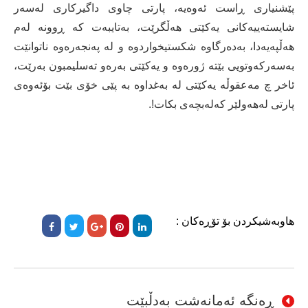
پێشنیاری ڕاست ئەوەیە، پارتی چاوی داگیرکاری لەسەر
شایستەییەکانی یەکێتی ھەڵگرێت، بەتایبەت کە ڕوونە لەم
ھەڵپەیەدا، بەدەرگاوە شکستیخواردوە و لە پەنجەرەوە ناتوانێت
بەسەرکەوتویی بێتە ژورەوە و یەکێتی بەرەو تەسلیمبون بەرێت،
ئاخر چ مەعقوڵە یەکێتی لە بەغداوە بە پێی خۆی بێت بۆئەوەی
پارتی لەھەولێر کەلەبچەی بکات!.
هاوبەشیکردن بۆ تۆڕەکان :
ڕەنگە ئەمانەشت بەدڵبێت