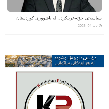
سیاسەتی خۆتەعریبکردن لە باشووری کوردستان
ئاب 04, 2026