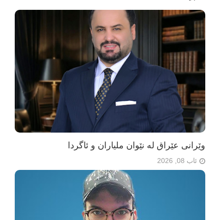
وێرانی عێراق لە نێوان ملیاران و ئاگردا
ئاب 08, 2026