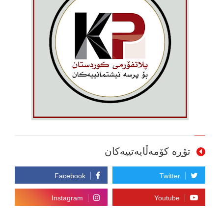
تۆڕە کۆمەڵایەتییەکان