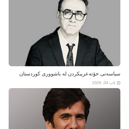
سیاسەتی خۆتەعریبکردن لە باشووری کوردستان
ئاب 04, 2026