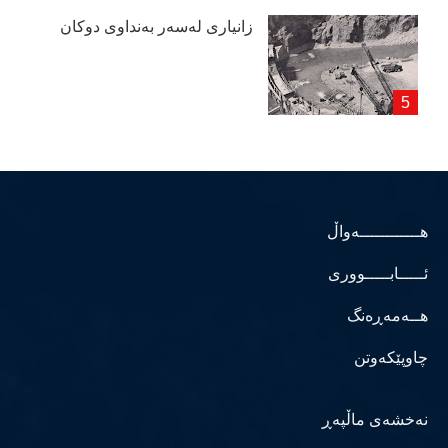
زانیاری لەسەر بەنداوی دوكان
هــــــــــــەواڵ
ئـــــابـــــووری
هــەمەڕەنگ
چاوپێکەوتن
نەخشەی ماڵپەڕ