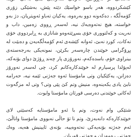
كێشكردووه‌، هه‌ر باسو خواسێك دێته‌ پێش، به‌شێكی‌ زۆری‌
كۆمه‌ڵگه‌ ، ده‌كه‌ونه‌ دوو به‌ره‌وه‌، یه‌كیان ته‌باو ئه‌ویتریان، دژ به‌و
خواسته‌، هیچ نه‌ته‌وه‌یه‌ك نیه‌، له‌سه‌ر ڕووی‌ زه‌مین، داب و
نه‌ریت و كه‌لتووری‌ خۆی‌ بسڕێته‌وه‌و شانازی‌ به‌ ڕابردووی‌ خۆی‌
نه‌كات، كورد نه‌بێ‌، ئه‌وانه‌ كێشه‌ی‌ ئه‌م كۆمه‌ڵگه‌یه‌ن و ده‌بێت له‌
پڕۆگرامی‌ خوێندن چاره‌سه‌ر بكرێن، نمونه‌یكی‌ به‌رجه‌سته‌ی‌
بینراوی‌ خۆم، باسده‌كه‌م، نه‌ورۆزی‌ پار چه‌ند ڕۆژێ‌ دوای‌ بۆنه‌كه‌،
له‌پۆلدا پرسیارم له‌ خوێندكاره‌كانم كرد، چی‌ له‌سه‌ر نه‌ورۆز
ده‌زانن، یه‌كێكیان وتی‌ مامۆستا ئه‌وه‌ جه‌ژنی‌ ئێمه‌ نیه‌، حه‌رامه‌
نابێ‌ یادی‌ بكه‌ینه‌وه‌، منیش وتم كێ‌ پێی‌ وتی‌؟ وتی‌ له‌ مزگه‌وت
له‌كاتی‌ خوێندنی‌ ده‌رسی‌ قورئان مامۆستا وایوت.
شتێكی‌ وام نه‌وت، وتم با ئه‌و مامۆستایه‌ كه‌سێتی‌ لای‌
خوێندكاره‌كه‌ دانه‌به‌زێ‌، وتم نا تۆ حاڵی‌ نه‌بووی‌ مامۆستا واناڵێ‌،
ئه‌م جه‌ژنه‌ بۆنه‌یه‌كی‌ نه‌ته‌وه‌ییه‌، بۆنه‌ی‌ ئایینیش هه‌یه‌، وه‌ك
جه‌ژنی‌ ڕه‌مه‌زان و جه‌ژنی‌ قوربان.