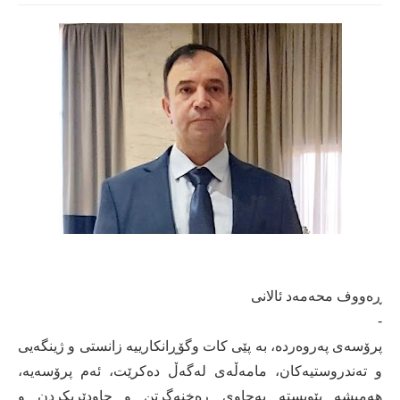
ڕه‌ووف محه‌مه‌د ئالانی‌
-
پرۆسه‌ی‌ په‌روه‌رده‌، به‌ پێی‌ كات وگۆڕانكارییه‌ زانستی و ژینگه‌یی‌
و ته‌ندروستیه‌كان، مامه‌ڵه‌ی‌ له‌گه‌ڵ ده‌كرێت، ئه‌م پرۆسه‌یه‌،
هه‌میشه‌ پێویسته‌ به‌چاوی‌ ڕه‌خنه‌گرتن و چاودێریكردن و