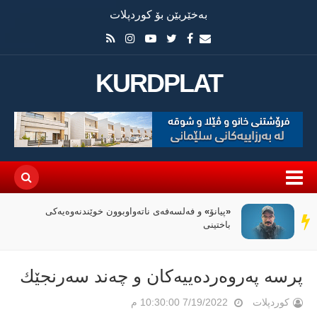
بەخێربێن بۆ کوردپلات
KURDPLAT
«پیانۆ» و فەلسەفەی ناتەواوبوون خوێندنەوەیەکی
سەر
باختینی
دێڕ
پرسه‌ په‌روه‌رده‌ییه‌كان و چه‌ند سه‌رنجێك
کوردپلات
7/19/2022 10:30:00 م