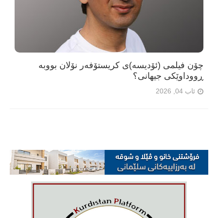
چۆن فیلمی (ئۆدیسە)ی کریستۆفەر نۆلان بووبە
ڕووداوێکی جیهانی؟
ئاب 04, 2026