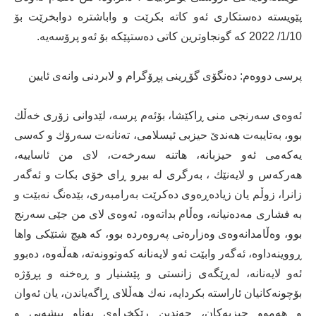
پێویسته‌ ده‌ستكاری‌ ئه‌و كاته‌ بكرێت و واباشتره‌ دوابخرێت بۆ
1/10/ 2022 كه‌ گونجاوترین كاتی‌ ده‌ستپێكه‌ بۆ ئه‌و پرۆسه‌یه‌.
پرسی‌ دووه‌م: ده‌نگۆی‌ گۆڕینی‌ پڕۆگرام و لابردنی‌ وانه‌ی‌ ئایین
ئه‌وه‌ی‌ سه‌رنجی‌ منی‌ ڕاكێشا، بۆئه‌م پرسه‌، لێدوانی‌ زۆری‌ خه‌ڵك
بوو، به‌تایبه‌ت هه‌ندێ‌ حیزبی‌ ئیسلامی‌، ته‌نانه‌ت سه‌رۆك و كه‌سی‌
یه‌كه‌می‌ ئه‌و حیزبانه‌، هاتنه‌ سه‌رخه‌ت، لای‌ من ئاساییه‌،
هه‌ركه‌س و لایه‌نێك ، به‌رگری‌ له‌ بیرو ڕای‌ خۆی‌ بكات و ئه‌گه‌ر
زانرا، زوڵم یان زیاده‌ڕه‌وی‌ ده‌كرێت به‌رامبه‌ری‌، بێده‌نگ نه‌بێت و
به‌ فشاری‌ مه‌ده‌نیانه‌، وه‌ڵام بداته‌وه‌، ئه‌وه‌ی‌ لای‌ من جێی‌ سه‌رنج
بوو، وه‌ڵامدانه‌وه‌ی‌ وه‌زاره‌تی‌ په‌روه‌رده‌ بوو، كه‌ هیچ شتێكی‌ واها
ڕووینه‌داوه‌، ئه‌گه‌ر وابێت ئه‌و لایه‌نانه‌ كه‌وتوونه‌ته‌، هه‌ڵه‌وه‌، ده‌بوو
ئه‌و لایه‌نانه‌، له‌ڕێگه‌ی‌ زانستی‌ و پێشنیار و ڕه‌خنه‌ و پڕۆژه‌
بۆچونه‌كانیان ئاراسته‌ بكردایه‌، نه‌ك هه‌ڵلای‌ ڕاگه‌یاندن، یان ئه‌وان
و هه‌موو حیزبه‌كان، چه‌ندین ڕێكخراوی‌ به‌ناو پیشه‌یی‌ و