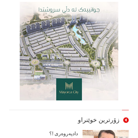
زۆرترین خوێنراو
دادپەروەری !؟