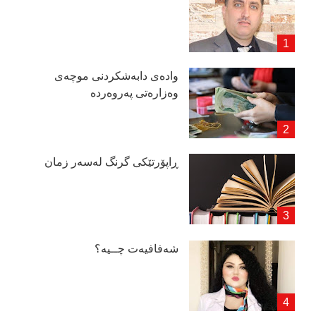
وادەی دابەشكردنی موچەی
وەزارەتی پەروەردە
ڕاپۆرتێكی گرنگ لەسەر زمان
شەفافیەت چــیە؟