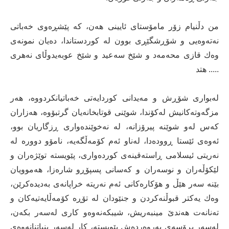
من دڵنیام زۆر مامۆستای‌ ئایینی‌ هه‌ن، كه‌ پێشڕه‌وی‌ خه‌باتی‌
نه‌ته‌وه‌یی‌ و شۆڕشگێڕی‌ بوون له‌ كوردستاندا، ده‌یان نمونه‌ی‌
وه‌ك قازی‌ محه‌مه‌د و شێخ سه‌عید و شێخ عوبه‌یدوڵای‌ نه‌هری‌
..... هتد
له‌بواری‌ شۆڕش و مه‌یدانی‌ كوردایه‌تی‌ خه‌باتیانكردووه‌، هه‌ر
مزگه‌وته‌كانیش له‌كۆندا، شوێنی‌ قوتابخانه‌یان گرتبۆوه‌، هه‌زاران
كه‌س له‌و شوێنه‌ پیرۆزانه‌، له‌ نه‌خوێنده‌واری‌ ڕزگاریان بوو،
ئه‌وه‌ی‌ ئێستا ڕووده‌دا، له‌ناو ئه‌م كۆمه‌ڵگه‌یه‌، نامۆو دووره‌ له‌
نه‌ریتی‌ ئیسلامی‌ ڕاسته‌قینه‌ی‌ كورده‌واری‌، پێویسته‌ توێژه‌ران و
لێكۆڵه‌ران و نوسه‌ران و كه‌سانی‌ پسپۆڕو شاره‌زا، هه‌موویان
بێنه‌ سه‌ر هێڵ و هۆكاره‌كانی‌ ئه‌م نه‌ریته‌ خراپانه‌ی‌ به‌دیده‌كرێن،
وه‌ك یه‌كتر قبوڵنه‌كردن و جنێودان له‌ تۆڕه‌ كۆمه‌ڵایه‌تیه‌كان و
ته‌نانه‌ت هه‌ندێ‌ مینبه‌ریش، شیبكه‌نه‌وه‌و كاری‌ له‌سه‌ر بكه‌ن،
له‌سه‌ر پڕۆسه‌ی‌ په‌روه‌رده‌ش پێویسته‌، كار له‌سه‌ر بنیاتنانه‌وه‌ی‌