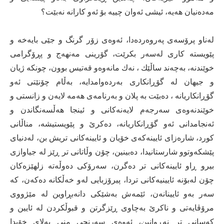
مه‌ده‌نیان هه‌یه‌، ئیشی‌ ئه‌وان چییه‌ بۆ ئه‌و كارانه‌ نه‌بێت؟
له‌ناو پرۆسه‌ی‌ په‌روه‌رده‌دا، ئه‌وه‌ی‌ زۆر گرنگ و جێی‌ بایه‌خه‌ و
پێویسته‌ كاری‌ له‌سه‌ر بكرێت، گۆرینی‌ مه‌نهه‌ج و پڕۆگرامی‌
خوێندنه‌، به‌چه‌ند ساڵێك ، نه‌ك مانه‌وه‌و قه‌تیس بوون، چونكه‌ ژیان
و جیهان له‌ گۆڕانكاری‌ به‌رده‌وامدایه‌، به‌ڵام چۆنێتی‌ ئه‌و
گۆڕانكاریانه‌ ، ده‌بێت به‌ پلان و به‌رنامه‌ی‌ هه‌مه‌ لایه‌ن و زانستی‌ و
خوێندنه‌وه‌ی‌ سه‌رجه‌م لایه‌نه‌كانی‌ و ئینجا هه‌ڵسه‌نگاندن و
ئه‌نجامدانی‌ ئه‌و گۆڕانكاریانه‌، ده‌كرێ‌ و پێویستیشه‌، مناڵانی‌
كورد، شاره‌زای‌ ئایینه‌كه‌ی‌ خۆیان و ئایینه‌كانی‌ تریش بن، له‌دنیای‌
پێشكه‌وتوو شارستانیدا، ده‌بینین، چۆن وڵاتانی‌ تر ڕێز له‌ جیاوازی‌
بیرو ڕاو ئایینه‌كانی‌ تر ده‌گرن، سه‌رۆكی‌ ده‌وڵه‌ته‌ زلهێزه‌كان
چۆن له‌بۆنه‌ ئایینیه‌كانی‌ تردا، پیرۆزبایی‌ له‌و خه‌ڵكانه‌ ده‌كه‌ن، كه‌
سه‌ر به‌و ئایینانه‌ن، ئێمه‌ش به‌شێكی‌ دانه‌بڕاوین له‌ مێژووی‌
مرۆڤایه‌تی‌ و ناكرێ‌ به‌چاوی‌ ڕێزگرتن و قبوڵكردن له‌ ئایین و
كه‌سانی‌ تر نه‌ڕوانین، ئه‌وه‌ی‌ سه‌رنجی‌ منی‌ به‌لای‌ خۆیدا