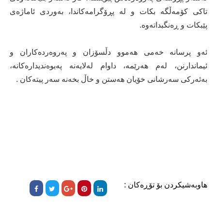
تاكی‌ كۆمه‌ڵگه‌ بكات و له‌ پڕۆگرامه‌كاندا، به‌وردی‌ ئاماژه‌ی‌
پێبكات و ڕەنگبداته‌وه‌.
ئه‌و پرسانه‌ خه‌می‌ هه‌موو دڵسۆزان و په‌روه‌رده‌كاران و
ئیماندارنن، له‌م هه‌رێمه‌، داوام له‌لایه‌نه‌ په‌یوه‌ندیداره‌كانه‌،
به‌ئه‌ركی‌ سه‌رشانی‌ خۆیان هه‌ستن و خاڵ بخه‌نه‌ سه‌ر پیته‌كان .
هاوبەشیکردن بۆ تۆڕەکان :