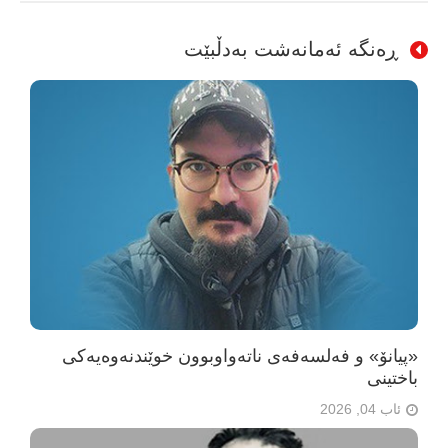
ڕەنگە ئەمانەشت بەدڵبێت
«پیانۆ» و فەلسەفەی ناتەواوبوون خوێندنەوەیەکی
باختینی
ئاب 04, 2026