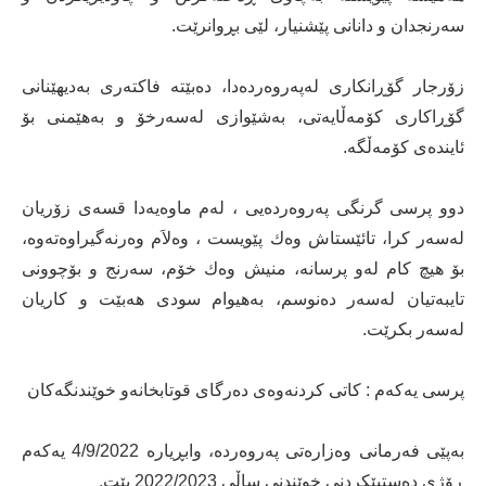
سه‌رنجدان و دانانی‌ پێشنیار، لێی‌ بڕوانرێت.
زۆرجار گۆڕانكاری له‌په‌روه‌رده‌دا، ده‌بێته‌ فاكته‌ری‌ به‌دیهێنانی‌
گۆڕاكاری‌ كۆمه‌ڵایه‌تی‌، به‌شێوازی‌ له‌سه‌رخۆ و به‌هێمنی‌ بۆ
ئاینده‌ی‌ كۆمه‌ڵگه‌.
دوو پرسی‌ گرنگی‌ په‌روه‌رده‌یی‌ ، له‌م ماوه‌یه‌دا قسه‌ی‌ زۆریان
له‌سه‌ر كرا، تائێستاش وه‌ك پێویست ، وه‌لاَم وه‌رنه‌گیراوه‌ته‌وه‌،
بۆ هیچ كام له‌و پرسانه‌، منیش وه‌ك خۆم، سه‌رنج و بۆچوونی‌
تایبه‌تیان له‌سه‌ر ده‌نوسم، به‌هیوام سودی‌ هه‌بێت و كاریان
له‌سه‌ر بكرێت.
پرسی‌ یه‌كه‌م : كاتی‌ كردنه‌وه‌ی‌ ده‌رگای‌ قوتابخانه‌و خوێندنگه‌كان
به‌پێی‌ فه‌رمانی‌ وه‌زاره‌تی‌ په‌روه‌رده‌، وابڕیاره‌ 4/9/2022 یه‌كه‌م
ڕۆژی‌ ده‌ستپێكردنی‌ خوێندنی‌ ساڵی‌ 2022/2023 بێت.