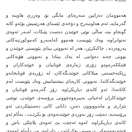
هه‌موومان ده‌زانین سه‌ره‌تای‌ مانگی‌ نۆ، وه‌رزی‌ هاوینه‌ و
گه‌رمایه‌، ئه‌م هه‌لومه‌رج و دۆخه‌ی‌ ئێستای‌ هه‌رێمیش بۆئه‌و كاته‌
گونجاو نیه‌، ساڵی‌ نوێی‌ خوێندن ده‌ست پێبكات، له‌به‌ر ئه‌وه‌ی‌
نه‌توانراوه‌، وه‌ك پێویست هه‌موو كه‌له‌به‌رو كه‌موكورتیه‌كانی‌
په‌روه‌رده‌ ، چاكبكرێن، هه‌ر له‌ نه‌بوونی‌ بینای‌ پێویستی‌ خوێندن و
بوونی‌ چه‌ند ده‌وامی‌ له‌ یه‌ك بینادا و نه‌بوونی‌ هۆیه‌كانی‌
فێنككه‌ره‌وه‌و زۆری‌ ژماره‌ی‌ قوتابیان و خوێندكاران و
ڕێكنه‌خستنی‌ میلاكاتی‌ خوێندنگه‌كان، له‌ زۆربه‌ی‌ قوتابخانه‌و
خوێندنگه‌كاندا، نه‌بوونی‌ كاره‌بای‌ نیشتمانیش وه‌ك پێویست له‌م
كاتانه‌دا، ئه‌و كاته‌ی‌ دیاریكراوه‌، زۆر گه‌رمه‌و قوتابیان و
خوێندكاران له‌جیاتی‌ به‌پیره‌وه‌چوونی‌ پرۆسه‌ی‌ خوێندن، توشی‌
بێزاری‌ و ماندووبوون ده‌بن، دانانی‌ كاتی‌ ده‌ستپێكردنی‌ ئه‌و
پرۆسه‌یه‌، ده‌بێت زۆر به‌وردی‌ خوێندنه‌وه‌ی‌ بۆ بكرێـت ، به‌ڵام ئه‌و
كاته‌ی‌ دیاریكراوه‌، له‌وه‌ ئه‌چێت بێ‌ ئه‌وه‌ی‌ پلانێكی‌ باش و
خوێندنەوه‌یه‌كی‌ دروستی‌ بۆكرابێت ، دانراوە، من دڵنیام له‌وه‌ی‌