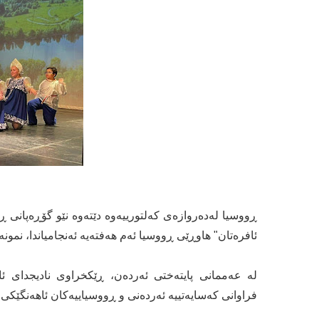
ڕووسیا لەدەروازەی كەلتورییەوە دێتەوە نێو گۆڕەپانی 
ئافرەتان" هاوڕێی ڕووسیا ئەم هەفتەیە ئەنجامیاندا، نمون
لە عەممانی پایتەختی ئەردەن، ڕێكخراوی نادیجدای 
فراوانی كەسایەتییە ئەردەنی و ڕووسیاییەكان ئاهەنگێكی ف