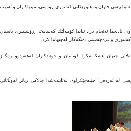
ی سۆڤییەتی جاران و، هاوڕێكانی كەلتوری ڕووسی، میدیاكاران و ئەدیب
ی نادیجدا ئەنجام درا، تیایدا كۆمەڵێك كەسایەتی ڕۆشنبیری باسیان
ەكەلتوری و فرەچەشنی دەنگەكان لەجیهاندا كرد.
گەلانی جیهان پێشكەشكرا. قوتابیان و خوێندكاران لەهەردوو ڕەگەز
لە ئەردەن" جێبەجێكراوە. لەئایندەشدا چالاكی زیاتر لەوڵاتانی