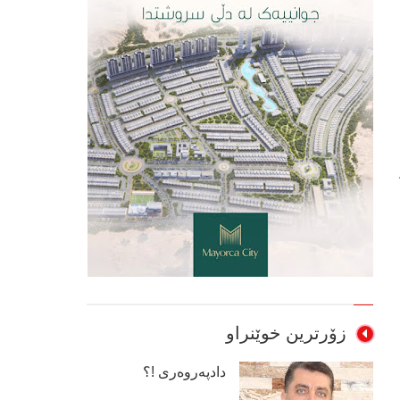
زۆرترین خوێنراو
دادپەروەری !؟