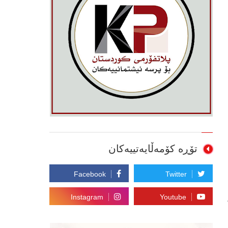
تۆڕە کۆمەڵایەتییەکان