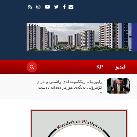
ڤیدیۆ
KP
راپۆرتێک: رێککەوتنەکەی واشنتن و تاران
کۆنترۆڵی تەنگەی هورمز دەداتە دەست
ئێران