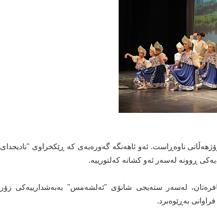
ڕۆژهەڵاتی ناوەڕاست. ئەو ئاهەنگە گەورەیەی كە ڕێكخراوی "نادیجدای
ەیەكی ڕوونە لەسەر ئەو كشانە كەلتورییە.
ئافرەتان، لەسەر ستەیجی شانۆی "ئەلشەمس" بەبەشدارییەكی زۆر
راوانی بەڕێوەبرد.