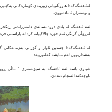
لەئاهەنگەكەدا هاووڵاتییانی زۆرینەی كۆمارەكانی یەكێتی
و نوسەران ئامادەبوون.
ئەم ئاهەنگە لە یادی دووەمسالەی دامەزراندنی ڕێكخراو
لەڕۆڵی گرنگی ئەم جۆرە چالاكییانە كرد لە پاراستنی فر
لە ئاهەنگەكەدا چەندین ئاواز و گۆرانی بەزمانەكانی 
بەشداربوون لەم نمایشە كەلتورییەدا.
شیاوی باسە ئەم ئاهەنگە بە سپۆنسەری " ماڵی ڕووسی 
ناوچەكەدا ئەنجام دەدەن.