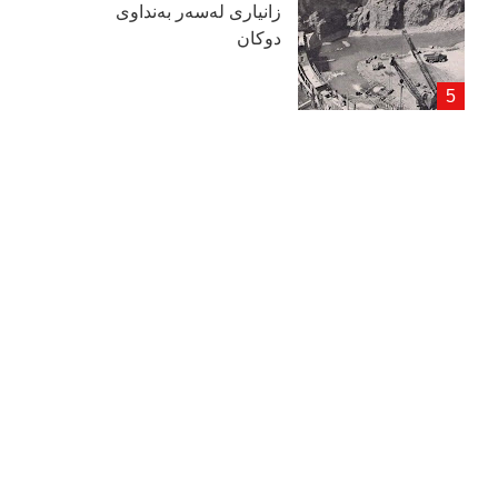
زانیاری لەسەر بەنداوی
دوكان