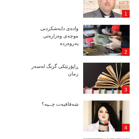
وادەی دابەشكردنی
موچەی وەزارەتی
پەروەردە
ڕاپۆرتێكی گرنگ لەسەر
زمان
شەفافیەت چــیە؟