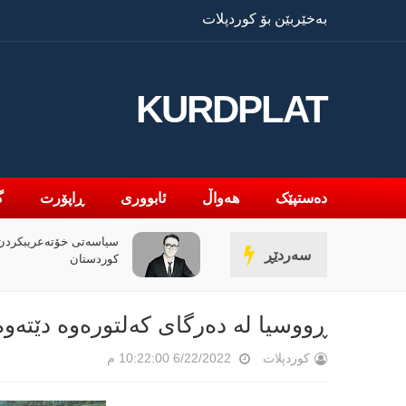
بەخێربێن بۆ کوردپلات
KURDPLAT
دەستپێک
هەواڵ
ئابووری
ڕاپۆرت
گ
» و فەلسەفەی ناتەواوبوون
سیاسەتی خۆتەعریبکردن 
سەردێڕ
ەوەیەکی باختینی
کوردستان
ڕووسیا لە دەرگای كەلتورەوە دێتەو
کوردپلات
6/22/2022 10:22:00 م