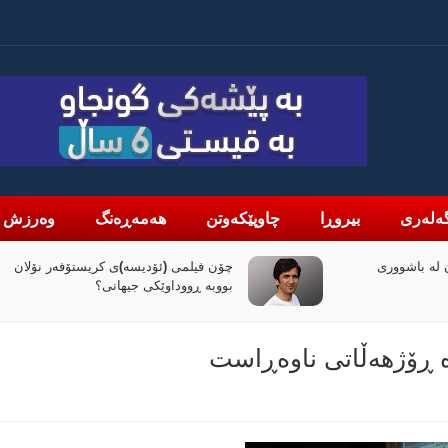
ەلەری
بیروڕا
چاوپێکەوتن
هەمەڕەنگ
وەرزش
لە باشووری
چۆن فیلمی (ئۆدیسە)ی کریستۆفەر نۆلان
بووبە ڕووداوێکی جیهانی؟
ە ڕۆژهەڵاتی ناوەڕاست