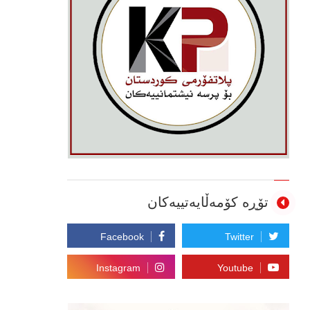
تۆڕە کۆمەڵایەتییەکان