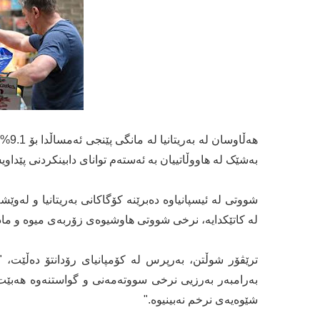
بەشێک لە هاووڵاتییان بە ئەستەم توانای دابینکردنی پێداوی
شووتی لە ئیسپانیاوە دەبرێنە کۆگاکانی بەریتانیا و لەو
لە کاتێکدایە، نرخی شووتی هاوشیوەی زۆربەی میوە و مادد
ترێڤۆر شوڵتن، بەرپرس لە کۆمپانیای رۆدانتۆ دەڵێت، "
شێوەیەی نرخم نەبینیوە."