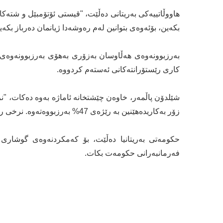
هاووڵاتییەکی بەریتانی دەڵێت، "قیستی ئۆتۆمبێل و شتەک
بکەین، بۆئەوەی بتوانین لەم رەوشەدا ژیانمان دەرباز بکەی
بەرزبوونەوەی هەڵاوسان بەزۆری بەهۆی بەرزبوونەوەی 
کاری رێستۆرانتەکانی ئەستەم کردووە.
زۆر بەکاریدەهێنین بە رێژەی 47% بەرزبووەتەوە. نرخی رۆن 130% بەرزبووەتەوە."
حکومەتی بەریتانیا دەڵێت، بۆ کەمکردنەوەی گوشاری
فەرمانبەرانی حکومەت بکات.