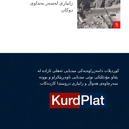
زانیاری لەسەر بەنداوی
دوكان
كوردپلات دامەزراوەیەكی میدیایی ئەهلی ئازادە لە
پێناو مۆدێلێكی نوێی میدیایی باوەڕپێكراو و بوونە
سەرچاوەی هەواڵ و زانیاری دروستدا كاردەكات.