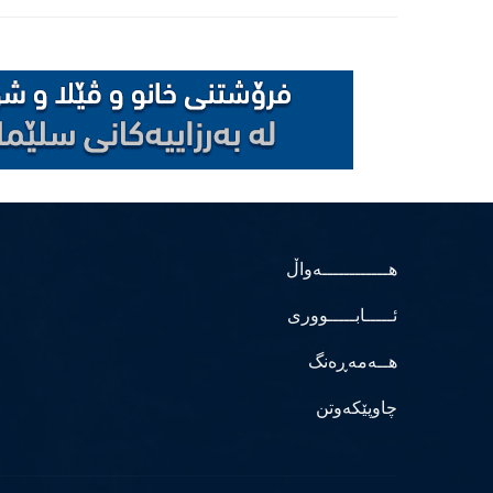
هــــــــــــەواڵ
ئـــــابـــــووری
هــەمەڕەنگ
چاوپێکەوتن