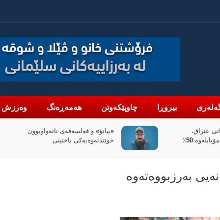
ەلەری
بیروڕا
چاوپێکەوتن
هەمەڕەنگ
وەرزش
ەواوبوون
سیاسەتی خۆتەعریبکردن لە باشووری
کوردستان
انەیی بەرزبووەتەوە