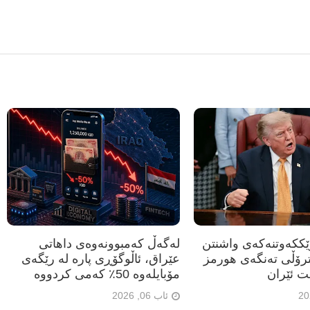
رێککەوتنەکەی واشنتن
لەگەڵ کەمبوونەوەی داهاتی
ترۆڵی تەنگەی هورمز
عێراق، ئاڵوگۆڕی پارە لە رێگەی
ت ئێران
مۆبایلەوە 50٪ کەمی کردووە
ئاب 06, 2026