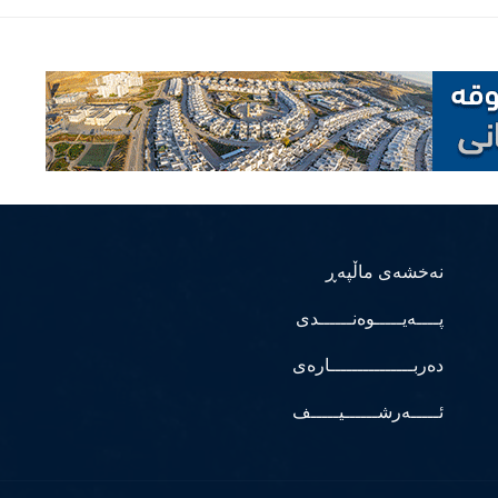
نەخشەی ماڵپەڕ
پــــەیـــــوەنــــــدی
دەربـــــــــــــــارەی
ئـــــەرشــــــیـــــف