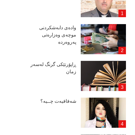
وادەی دابەشكردنی
موچەی وەزارەتی
پەروەردە
ڕاپۆرتێكی گرنگ لەسەر
زمان
شەفافیەت چــیە؟