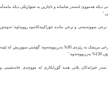
انی دیکە هەمووی لەسەر شانمانە و ناچارین بە شێوازێکی دیکە مامەڵە
ن."
نرخی سووتەمەنی و نرخی ماددە خۆراکییەکانەوە روویداوە؛ ئەوەش
شێلدۆن پاڵمەر، خاوەن چێشتخانە ئاماژە بەوە دەکات، "نرخی مریشک بە رێژەی 30% بەرزبووەتەوە؛ گۆشتی سووریش کە ئێمە
 سەر خێزانەکان پلانی هەیە گۆڕانکاری لە مووچەی خانەنشینی و