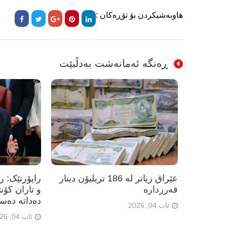
هاوبەشیکردن بۆ تۆڕەکان :
ڕەنگە ئەمانەشت بەدڵبێت
عێراق زیاتر لە 186 تریلیۆن دینار
راپۆرتێک: 
قەرزدارە
و تاران کۆن
دەداتە دەس
ئاب 04, 2026
ئاب 04, 2026