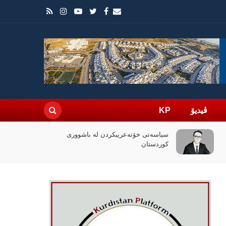
ڤیدیۆ
KP
چۆن فیلمی (ئۆدیسە)ی کریستۆفەر نۆلان
بووبە ڕووداوێکی جیهانی؟