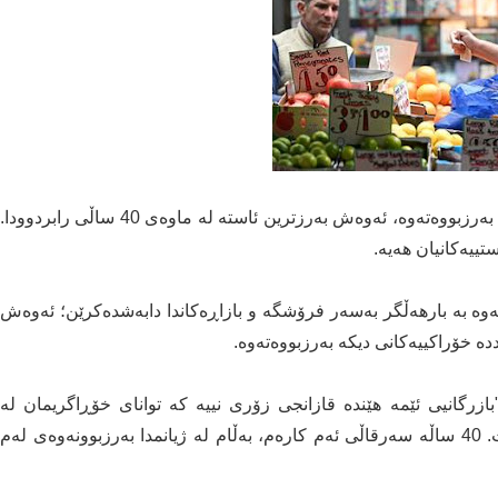
هەڵاوسان لە بەریتانیا لە مانگی پێنجی ئەمساڵدا بۆ 9.1% بەرزبووەتەوە، ئەوەش بەرزترین ئاستە لە ماوەی 40 ساڵی رابردوودا.
ستییەکانیان هەیە.
ێشەوە بە بارهەڵگر بەسەر فرۆشگە و بازاڕەکاندا دابەشدەکرێن؛ ئەوەش
ە خۆراکییەکانی دیکە بەرزبووەتەوە.
بازرگانیی ئێمە هێندە قازانجی زۆری نییە کە توانای خۆڕاگریمان لە
بەرامبەر بەرزیی نرخی سووتەمەنی و گواستنەوە هەبێت. 40 ساڵە سەرقاڵی ئەم کارەم، بەڵام لە ژیانمدا بەرزبوونەوەی لەم