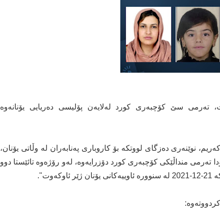
ێت، تەرمی سێ کۆچبەری کورد لەلایەن پۆلیسی دەریایی یۆنانەوە
یرانی 2022، حوسێن حەمەکەریم، نوێنەری دەزگای لووتکە بۆ کاروباری پەنابەران لە وڵاتی یۆنان،
ا تەرمی منداڵێکی کۆچبەری کورد دۆزرایەوە، لەو رۆژەوە تائێستا دوو
وت".
ردووتەوە: