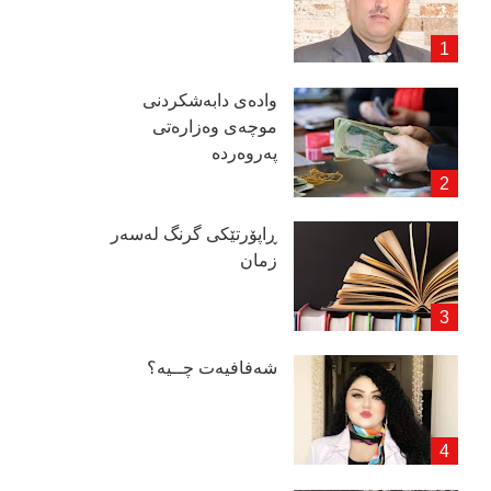
وادەی دابەشكردنی
موچەی وەزارەتی
پەروەردە
ڕاپۆرتێكی گرنگ لەسەر
زمان
شەفافیەت چــیە؟