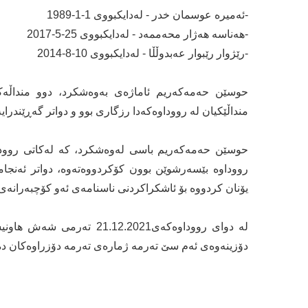
-ئەمیرە عوسمان خدر - لەدایکبووی 1-1-1989
-هەناسە هەژار محەممەد - لەدایکبووی 25-5-2017
-رێژوار رێبوار عەبدوڵڵا - لەدایکبووی 10-8-2014
حوسێن حەمەکەریم ئاماژەی بەوەشکرد، دوو منداڵەکە
منداڵێکیان لە رووداوەکەدا رزگاری بوو و دواتر گەڕێندرایە
حوسێن حەمەکەریم باسی لەوەشکرد، کە لەکاتی روودا
رووداوە بێسەرشوێن بوون کۆکردووەتەوە، دواتر ئەنجام
یۆنان کردووە بۆ ئاشکراکردنی ناسنامەی ئەو کۆچبەرانەی 
لە دوای رووداوەکەی12.2021
دۆزینەوەی ئەم سێ تەرمە ژمارەی تەرمە دۆزراوەکان دەبن