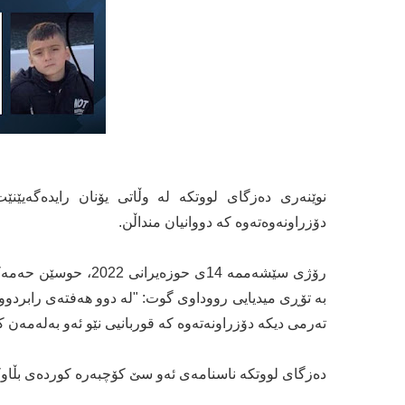
نوێنەری دەزگای لووتکە لە وڵاتی یۆنان رایدەگەیێن
دۆزراونەوەتەوە کە دووانیان منداڵن.
رۆژی سێشەممە 14ی حوزە
بە تۆڕی میدیایی رووداوی گوت: "لە دوو هەفتەی رابردوود
تەرمی دیکە دۆزراونەتەوە کە قوربانیی نێو ئەو بەلەمەن کە 21-12-2021 لە سنوورە ئاوییەکانی یۆنان ژێر ئاوکە
دەزگای لووتکە ناسنامەی ئەو سێ کۆچبەرە کوردەی بڵاوک