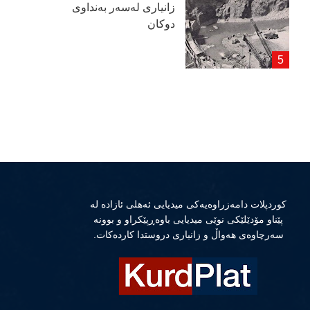
زانیاری لەسەر بەنداوی
دوكان
كوردپلات دامەزراوەیەكی میدیایی ئەهلی ئازادە لە
پێناو مۆدێلێكی نوێی میدیایی باوەڕپێكراو و بوونە
سەرچاوەی هەواڵ و زانیاری دروستدا كاردەكات.