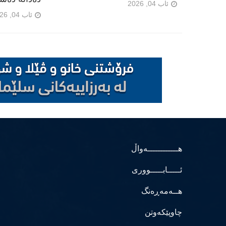
ئاب 04, 2026
ئاب 04, 2026
هــــــــــــەواڵ
ئـــــابـــــووری
هــەمەڕەنگ
چاوپێکەوتن