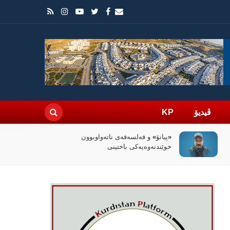
ڤیدیۆ
KP
سیاسەتی خۆتەعریبکردن لە باشووری
کوردستان