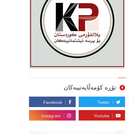
تۆڕە کۆمەڵایەتییەکان