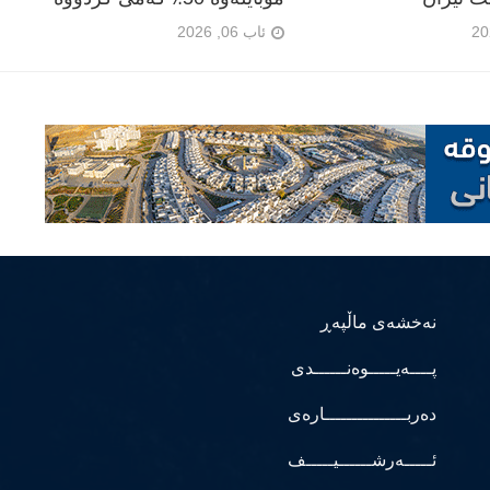
ئاب 06, 2026
نەخشەی ماڵپەڕ
پــــەیـــــوەنــــــدی
دەربـــــــــــــــارەی
ئـــــەرشــــــیـــــف