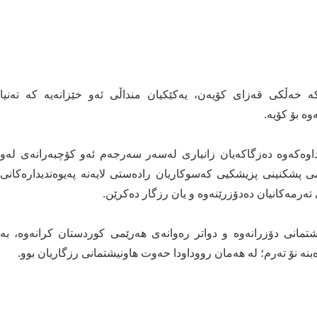
 خەڵکی قەزای کۆیەن، یەکێکیان منداڵی ئەو خێزانەیە کە تەنیا
وە بۆ کۆیە.
وەکەوە دەزگاکەیان زانیاری لەسەر سەرجەم ئەو کۆچبەرانەی لەو
ی پشکنینی پزیشکیی کەسوکاریان رادەستی لایەنە پەیوەندیدارەکانی
تەرمەکانیان دەدۆزرێنەوە و یان رزگار دەکرێن.
21. تەرمی شەش هاونیشتمانی دۆزرانەوە و دواتر رەوانەی هەرێمی کوردستان کرانەوە، بە
ە نۆ تەرم؛ لە هەمان رووداودا حەوت هاونیشتمانی رزگاریان بوو.