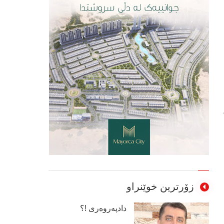
زۆرترین خوێنراو
دادپەروەری !؟