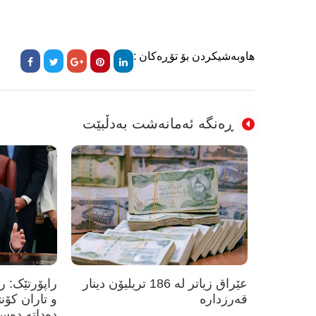
هاوبەشیکردن بۆ تۆڕەکان :
ڕەنگە ئەمانەشت بەدڵبێت
عێراق زیاتر لە 186 تریلیۆن دینار
راپۆرتێک: 
قەرزدارە
و تاران کۆن
دەداتە دەس