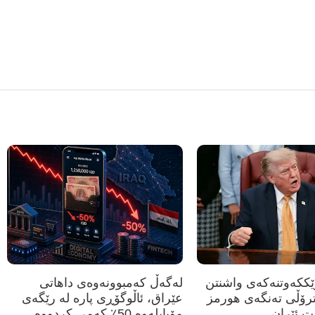
رێککەوتنەکەی واشنتن
لەگەڵ کەمبوونەوەی داهاتی
ترۆڵی تەنگەی هورمز
عێراق، ئاڵوگۆڕی پارە لە رێگەی
ت ئێران
مۆبایلەوە 50٪ کەمی کردووە