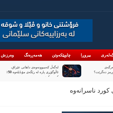
ەلەری
بیروڕا
چاوپێکەوتن
هەمەڕەنگ
وەرزش
تی عێراق،
«پیانۆ» و فەلسەفەی ناتەواوبوون
ئاڵوگۆڕی پارە لە رێگەی مۆبایلەوە 50٪
خوێندنەوەیەکی باختینی
كورد ناسرانەوە