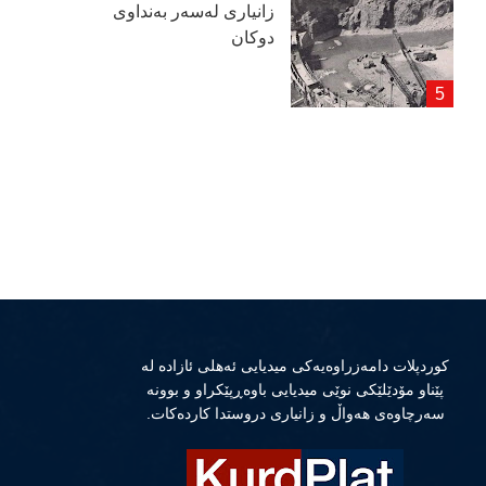
زانیاری لەسەر بەنداوی
دوكان
كوردپلات دامەزراوەیەكی میدیایی ئەهلی ئازادە لە
پێناو مۆدێلێكی نوێی میدیایی باوەڕپێكراو و بوونە
سەرچاوەی هەواڵ و زانیاری دروستدا كاردەكات.