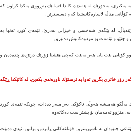
ە یەكتری، بەجۆرێك لە هەندێك كاتدا قسانێك بەڕووی یەكدا كراون كە
ە كۆڵانی مناڵە لاسارەكانیشدا كەم دەبیسترێن.
ێتەپاڵ، لە پێگەی شەخسی و خیزانی نەدرێ، ئێمەی كورد تەنها بە
 و جنێو و تۆمەت بۆ مردوەكانیش دەنێرین
زوو كۆتایی بێت یان هەر نەبێت كەچی هێشتا زۆرێك درێژەی پێدەدەن و
ر زۆر خاتری بگرین ئەوا بە ترسنۆك ناوزەندی بكەین، لە كاتێكدا ڕێگە
 بەڵكو هەمیشە هەوڵی ناكۆكی بەرامبەر دەدات، چونكە ئێمەی كورد
ایە، مێژوو ئەمەمان بۆ پشتراست دەكاتەوە
ناغی جنێودان بە ناشیرینترین قۆناغەكانی ڕابردوو بزانین، ئیدی دەبێت