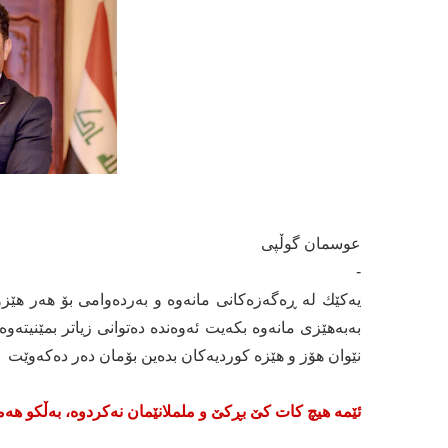
عوسمان گوڵپی
-
یەكێك لە ڕەگەزەكانی مانەوە و بەردەوامی بۆ هەر هێزو گر
بەبەهێزی مانەوە بكەیت ئەوەندە دەتوانی زیاتر بمێنیتەو
نێوان هۆز و هێزە كوردیەكان بدەین بۆمان دەر دەكەوێت
ئێمە هیچ كات كێ بڕكێ و ململانێمان نەكردوە، بەڵكو هەم