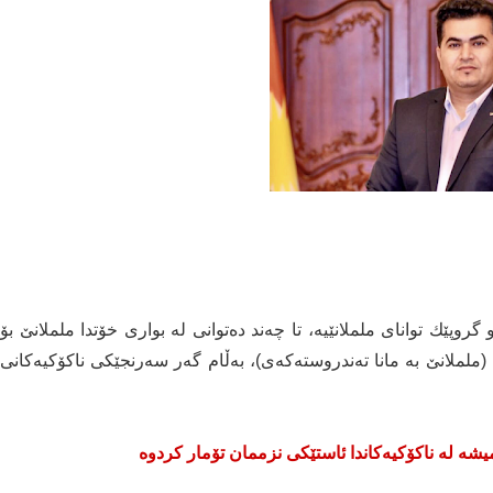
وپێك توانای ململانێیە، تا چەند دەتوانی لە بواری خۆتدا ململانێ بۆ
ە (ململانێ بە مانا تەندروستەكەی)، بەڵام گەر سەرنجێكی ناكۆكیەكانی
یشە لە ناكۆكیەكاندا ئاستێكی نزممان تۆمار كردوە