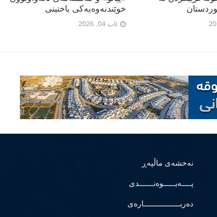
ردستان
خوێندنەوەیەکی باختینی
ئاب 04, 2026
نەخشەی ماڵپەڕ
پــــەیـــــوەنــــــدی
دەربـــــــــــــــارەی