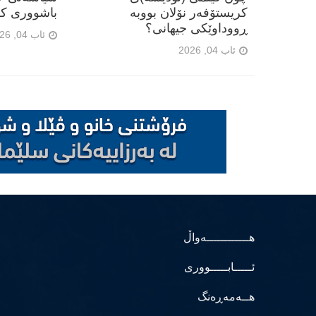
کریستۆفەر نۆلان بووبە
باشووری کو
ڕووداوێکی جیهانی؟
ئاب 04, 2026
ئاب 04, 2026
هــــــــــــەواڵ
ئـــــابـــــووری
هــەمەڕەنگ