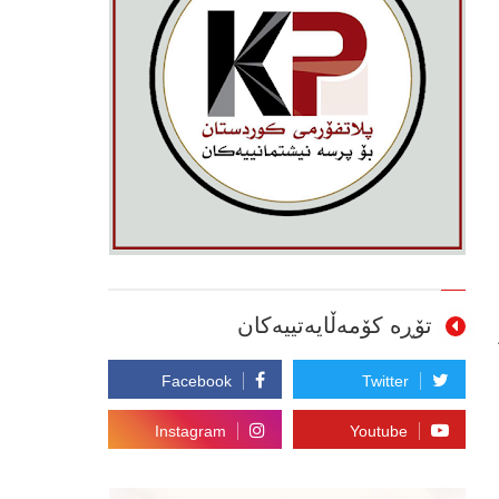
تۆڕە کۆمەڵایەتییەکان