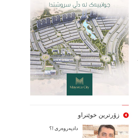
زۆرترین خوێنراو
دادپەروەری !؟