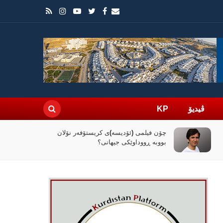
ڤیدیۆ
KP
راپۆرتێک: رێککەوتنەکەی واشنتن و تاران
کۆنترۆڵی تەنگەی هورمز دەداتە دەست
ئێران