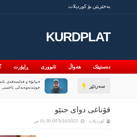
بەخێربێن بۆ کوردپلات
KURDPLAT
دەستپێک
هەواڵ
ئابووری
ڕاپۆرت
گ
» و فەلسەفەی ناتەواوبوون
سیاسەتی خۆتەعریبکردن 
سەردێڕ
ەوەیەکی باختینی
کوردستان
قۆناغی دوای جنێو
کوردپلات
5/16/2022 01:30:00 ص