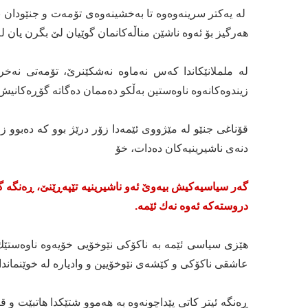
لە یەكتر سرینەوەوە تا بەخشینەوەی تۆمەت و جنێودان ب
هەرگیز بۆ ئەوە ناشێن مناڵەكانمان گوێیان لێ بگرن یان ل
لە ململانێكاندا كەس نەماوە نەشكێنرێ، تۆمەتی نەخر
زیندوەكانەوە ناوەستین بەڵكو دەممان دەگاتە گۆڕەكانیش
قۆناغی جنێو لە مێژووی ئێمەدا زۆر درێژ بوو كە دەبوو 
دنەی ناشیرینیەكان دەدات، خۆ
گەر سیاسیەكیش بیەوێ ئەو ناشیرینیە تێپەڕێنێ، ڕەنگە گە
دروستەكە ئەوە نەك ئێمە.
هێزی سیاسی ئێمە بە ناكۆكی نێوخۆیی خۆیەوە ناوەستێك
عاشقی ناكۆكی و كێشەی نێوخۆیین و وادیارە لە خوێنماند
ڕەنگە ئیتر كاتی پێداچونەوە بە هەموو شتێكدا هاتبێت و قۆ