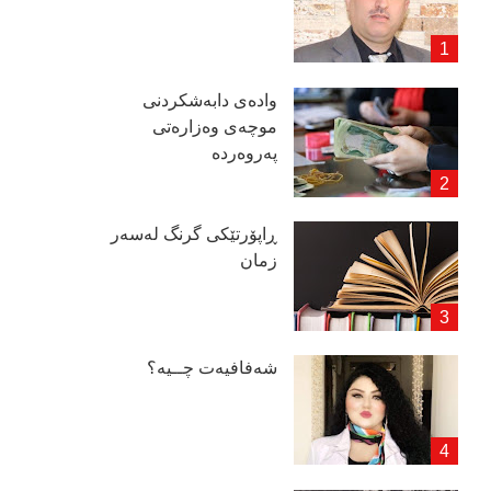
وادەی دابەشكردنی
موچەی وەزارەتی
پەروەردە
ڕاپۆرتێكی گرنگ لەسەر
زمان
شەفافیەت چــیە؟