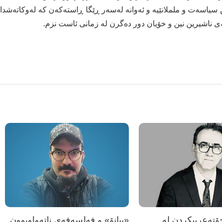
یش سیاسەت و ململانێیە و ئەوانە لەسەر ڕێگا ڕاستەكەن كە لەوكاتەشدا
ەی ناشیرین نین و خۆیان دور دەگرن لە زمانی ئاست نزم.
تەعریبکردن لە
«پیانۆ» و فەلسەفەی ناتەواوبوون