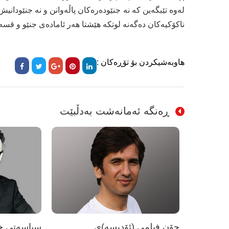
لەوە تێبگەین كە نە جنێودەرەكان پاڵەوانن و نە جنێودان
ناكۆكیەكان دەگەنە لوتكە هێشتا هەر ئامادەی جنێو و قس
هاوبەشیکردن بۆ تۆڕەکان :
ڕەنگە ئەمانەشت بەدڵبێت
چۆن فیلمی (ئۆدیسە)ی
سیاسەتی خۆ