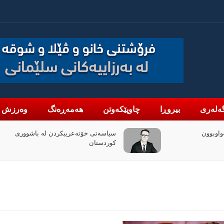
ەلەری
بیروڕا
چاوپێکەوتن
هەمەڕەنگ
وەرزش
لە باشووری
چۆن فیلمی (ئۆدیسە)ی کریستۆفەر نۆلان
بووبە ڕووداوێکی جیهانی؟