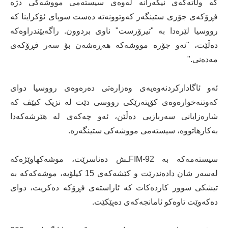
کە وڵاتەکەی نیگەرانە لەوەی سیستەمی مووشەکی دژە
فڕۆکەی جۆری ستینگەر کەوتوونەتە دەست سوپای ئۆکراینا کە
رووسیا لێرەدا بە "تیرۆرست" ناوی بردوون. راگەیێندراوەکە
دەڵێت، "ئەو جۆرە مووشەکە هەڕەشەن بۆ سەر فڕۆکەی
مەدەنی."
ئەو ئاگادارکردنەوەیەی وەزارەتی دەرەوەی رووسیا دوای
کەوتنەخوارەوەی کۆپتەرێکی رووسی دێت لە نزیک کیێڤ کە
شارەزایانی سەربازیی دەڵێن، ئەو چەکەی لە هێرشەکەدا
بەکارهاتووە، سیستەمی مووشەکی ستینگەرە.
سیستەمەکە بە FIM-92ـش دەناسرێت، موشەکهاوێژەکە
لەسەر شان دادەندرێت و کێشەکەی 15 کیلۆیە، موشەکەکە بە
تیشکی سوور کاردەکات کە ئاراستەی فڕۆکە دەکریت، دوای
دەکەوێت تاوەکو ئامانجەکەی دەپێکێت.