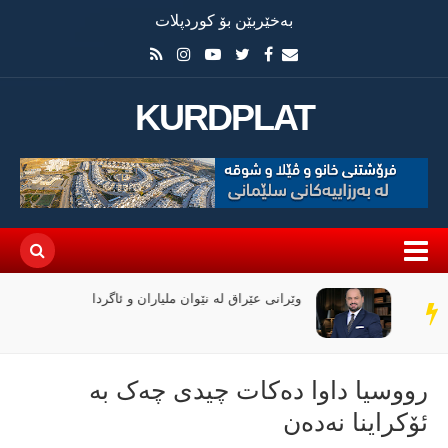
بەخێربێن بۆ کوردپلات
KURDPLAT
وێرانی عێراق لە نێوان ملیاران و ئاگردا
سەر
دێڕ
رووسیا داوا دەکات چیدی چەک بە
ئۆکراینا نەدەن