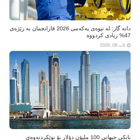
دانە گاز: لە نیوەی یەکەمی 2026 قازانجمان بە رێژەی
47% زیادی کردووە
ئاب 08, 2026
بانکی جیهانی 100 ملیۆن دۆلار بۆ نوێکردنەوەی