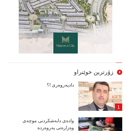
زۆرترین خوێنراو
دادپەروەری !؟
وادەی دابەشكردنی موچەی
وەزارەتی پەروەردە