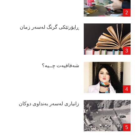
ڕاپۆرتێكی گرنگ لەسەر زمان
شەفافیەت چــیە؟
زانیاری لەسەر بەنداوی دوكان