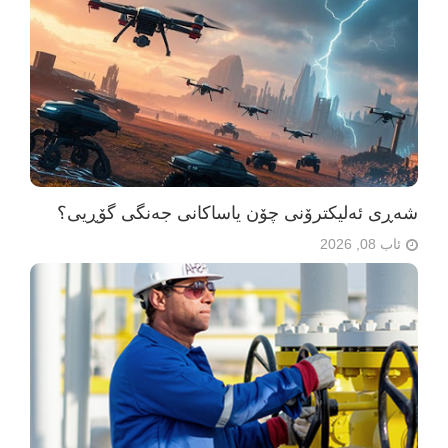
شەڕی ئەلیکترۆنی چۆن یاساکانی جەنگی گۆڕیی؟
ئاب 08, 2026