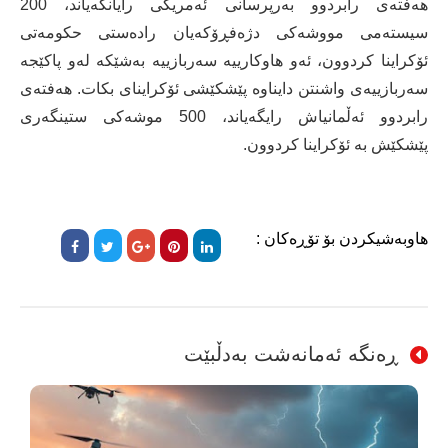
هەفتەی رابردوو بەرپرسانی ئەمریکی رایانگەیاند، 200
سیستەمی مووشەکی دژەفڕۆکەیان رادەستی حکومەتی
ئۆکراینا کردوون، ئەو هاوکارییە سەربازییە بەشێکە لەو پاکێجە
سەربازییەی واشنتن دایناوە پێشكێشی ئۆکراینای بکات. هەفتەی
رابردوو ئەڵمانیاش رایگەیاند، 500 موشەکی ستینگەری
پێشکێش بە ئۆکراینا کردوون.
هاوبەشیکردن بۆ تۆڕەکان :
ڕەنگە ئەمانەشت بەدڵبێت