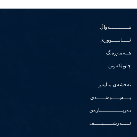
هــــــــــــەواڵ
ئـــــابـــــووری
هــەمەڕەنگ
چاوپێکەوتن
نەخشەی ماڵپەڕ
پــــەیـــــوەنــــــدی
دەربـــــــــــــــارەی
ئـــــەرشــــــیـــــف