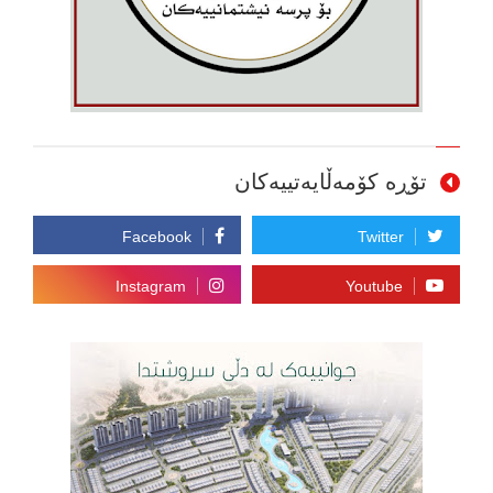
تۆڕە کۆمەڵایەتییەکان