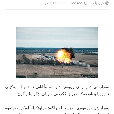
کوردپلات
3/06/2022 01:08:00 ص
وەزارەتی دەرەوەی رووسیا داوا لە وڵاتانی ئەندام لە یەکێتی
ئەوروپا و ناتۆ دەکات پڕچەککردنی سوپای ئۆکراینا راگرن.
وەزارەتی دەرەوەی رووسیا لە راگەیێندراوێکدا بڵاویکردووەتەوە