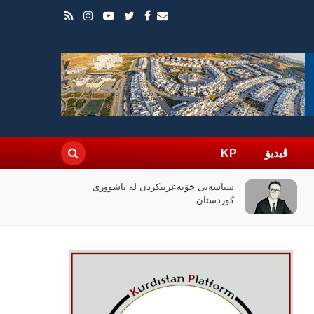
ڤیدیۆ
KP
سیاسەتی خۆتەعریبکردن لە باشووری
کوردستان