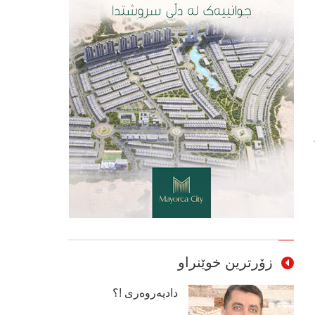
زۆرترین خوێنراو
دادپەروەری !؟