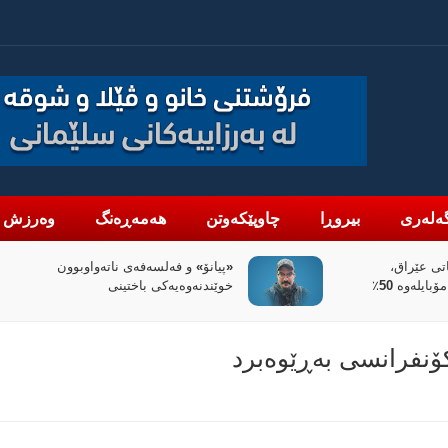
ەلەری
بیروڕا
چاوپێکەوتن
هەمەڕەنگ
وەرزش
تی عێراق،
«پیانۆ» و فەلسەفەی ناتەواوبوون
ئاڵوگۆڕی پارە لە رێگەی مۆبایلەوە 50٪
خوێندنەوەیەکی باختینی
نفرانسی بەڕێوەبرد