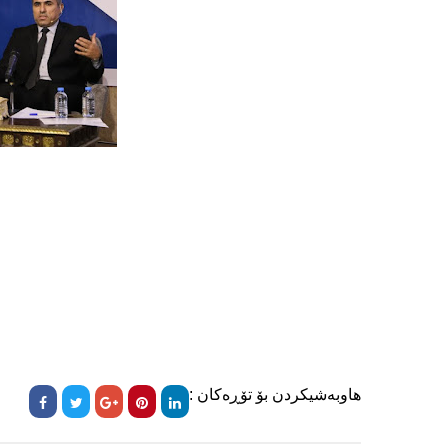
هاوبەشیکردن بۆ تۆڕەکان :