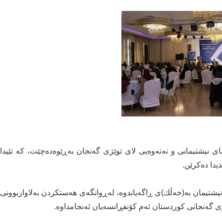
مای نیشتیمانی و نەتەوەیی لای توێژی گەنجان بەڕێوەدەچێت، كە تێیدا
یدا دەكرێن.
شتیمان بە(خەڵك)ی ڕاگەیاندوە، لەڕوانگەی هەستكردن بەلاوازبوونی
ۆی گەنجانی كوردستان ئەم كۆنفڕانسەیان ئەنجامداوە.