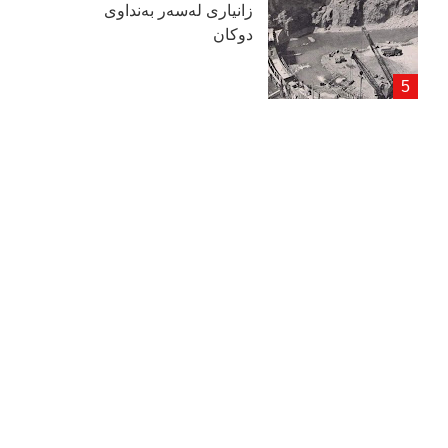
زانیاری لەسەر بەنداوی
دوكان