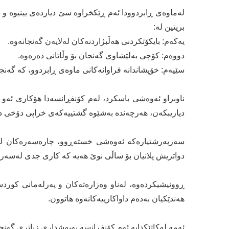
لەماوەی ڕابردوودا ئەم ڕێكخراوە سێ دیاردەی بینیوە و 
بریتین لە:
یەكەم: بایكۆتكردنی هەڵبژاردنەكان لەلایەن گەنجانەوە.
دووەم: كۆچی بەلێشاوی گەنجان بۆ وڵاتانی دەرەوە.
سێیەم: خۆپشاندانە فراوانەكانی ماوەی ڕابردوو، كە گەنج
ناوبراو ئەوەشی باسكرد، لەم كۆنفڕانسەدا هۆكاری ئەو 
دیاریبكەن، هەرچەندە بەشێوە گشتییەكەی خراپی دۆخی دار
سەرپەرشتیارەكە ئەوەشی خستەڕوو، چارەسەرەكان لەنام
دواتریش پلانیان بۆ ساڵی نوێ هەیە كە كاری جدی لەسەر 
ڕوونیشیكردەوە، لەناو وەزارەتەكان و پەرلەمانی كوردس
هەندێكیان بەدەم داواكارییەكانەوە هاتوون.
ئەمە لەكاتێكدایە ئەم كۆنفڕانسە بەبەشداری زیاتری گە