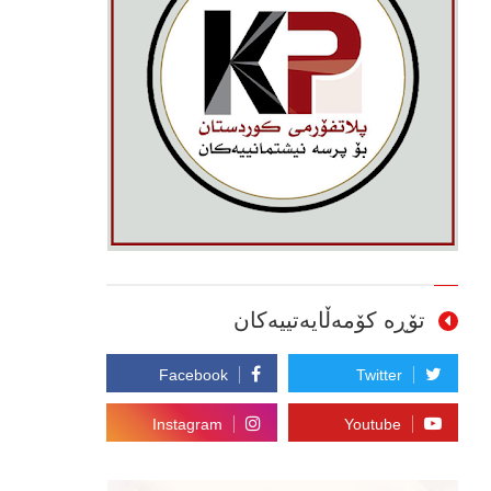
تۆڕە کۆمەڵایەتییەکان