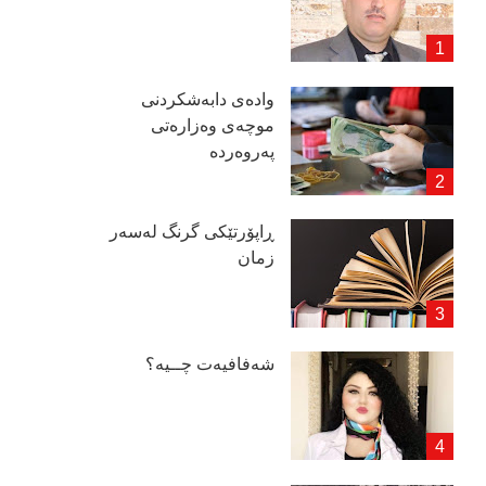
وادەی دابەشكردنی
موچەی وەزارەتی
پەروەردە
ڕاپۆرتێكی گرنگ لەسەر
زمان
شەفافیەت چــیە؟