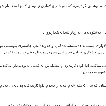
دەستنیشانی كردوون، كە دەرخەری لاوازی ئینتیمای گەنجانە، ئەوانیش
ان بەشێوەیەكی بەرچاو تێیدا بەشداربوون.
لاوازی ئینتیمایە دەستنیشاندەكەن و هەوڵدەدەن چاسەری پێویستی بۆ
ایی و بێكاری خراپی سیستمی پەروەردە و ناڕوونی ئایندە، هۆكارن.
یلكەیەكدا كۆدەكرێتەوە و پێشكەش بەلایەنی پەیوەندیدار دەكەن،
ئەو‌پرسە بكەن.
تان كەسی كەمتەرخەم هەیە و بەدەم داواكارییەكانەوە نایەن، بەڵام
نجان بەڕێوەدەچێت، بەئامانجی ئەوەی خۆیان باس لەكێشەكان بكەن.