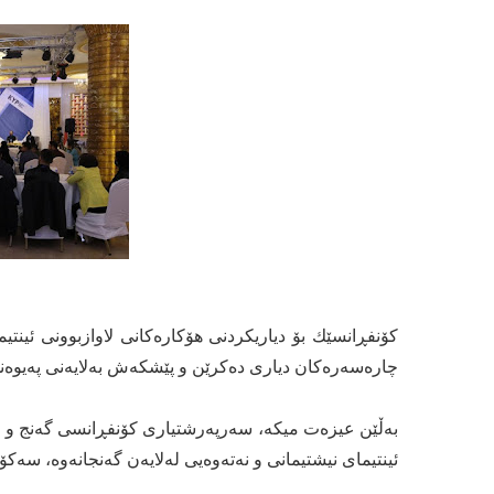
كۆنفڕانسێك بۆ دیاریكردنی هۆكارەكانی لاوازبوونی ئینتی
چارەسەرەكان دیاری دەكرێن و پێشكەش بەلایەنی پەیوەند
بەڵێن عیزەت میكە، سەرپەرشتیاری كۆنفڕانسی گەنج و نی
ئینتیمای نیشتیمانی و نەتەوەیی لەلایەن گەنجانەوە، سەك