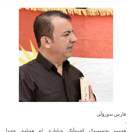
فارس نەورۆڵی
-
هەموو نەتەوەیەک کۆمەڵێک جیاوازی لە هەناوی خۆیدا