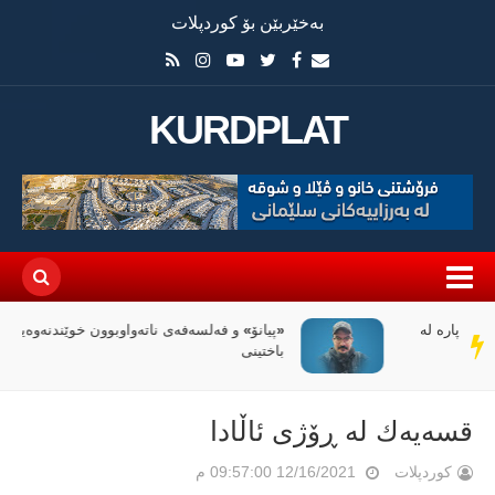
بەخێربێن بۆ کوردپلات
KURDPLAT
«پیانۆ» و فەلسەفەی ناتەواوبوون خوێندنەوەیەکی
سەر
باختینی
دێڕ
قسەیەك لە ڕۆژی ئاڵادا
کوردپلات
12/16/2021 09:57:00 م