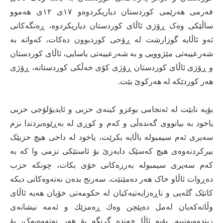
فەرمی هەرێمی کوردستان دیاریکردوەو ١٧ی ١٢ی هەموو
ساڵێکی وەک ڕۆژی ئاڵای کوردستان دیاریکردوە، ڕەنگەکانی
ئەو ئاڵایە گوزارشت لە ڕۆحی کوردبوون دەکات، کەواتە بە
شەرعییەتی مێژوویی و بە شەرعییەتی یاسایی، ئاڵای کوردستان
و ڕۆژی ئاڵای کوردستان ڕۆژی کۆی خەڵکی کوردستانە، ڕۆژی
هەر کوردێکە لە هەرکوێ بێت.
بۆیە نابێت لە ئەنجامی بوغزو کینەی حزبی و ئایدیۆلۆجی حزبی
یاخود بە بیانووی گەندەڵی و کەم و کوڕی لە بەڕێوەبردندا نزم
سەیری ئەم سیمبولە باڵایە بکرێت، یاخود لە داخی هیچ حزبێک
بیرکردنەوەی هیچ کەسێک دابەزێ بۆ ئاستێکی نزمی وا كە بە
كەم سەیری سیمبولە بەرزەکانی خۆی بکات، چونکە حزب
دەڕوات ئاڵاو خاک هەر دەمێنێت. سەرنج بدەن نەتەوەکانی دیکە
کاتێک گلەیی و ناڕەزایەتیەکیان لە حکومەتی خۆیان هەیە ئاڵای
وڵاتەکەیان لەمل دەپێچن وەك ڕەمزێك و ئەمە نیشانەی
زیندوویەتییە. بۆیە ئاڵا چەندە گرنگە بۆ هەر نەتەوەیەک، بۆ