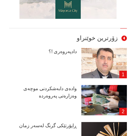
زۆرترین خوێنراو
دادپەروەری !؟
وادەی دابەشكردنی موچەی
وەزارەتی پەروەردە
ڕاپۆرتێكی گرنگ لەسەر زمان