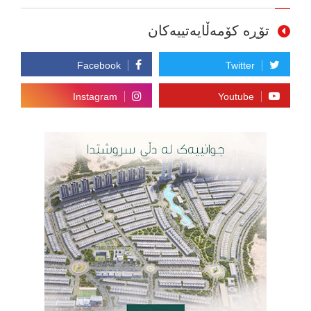
تۆڕە کۆمەڵایەتییەکان