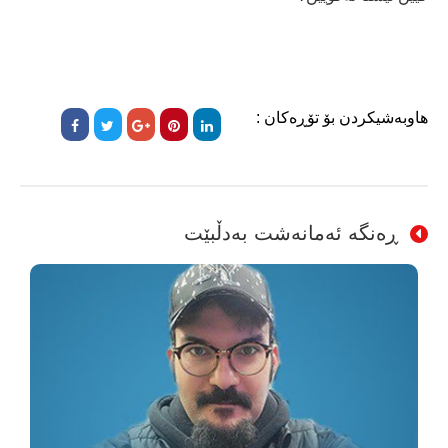
هاوبەشیکردن بۆ تۆڕەکان :
ڕەنگە ئەمانەشت بەدڵبێت