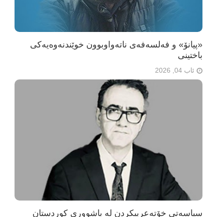
«پیانۆ» و فەلسەفەی ناتەواوبوون خوێندنەوەیەکی
باختینی
ئاب 04, 2026
سیاسەتی خۆتەعریبکردن لە باشووری کوردستان