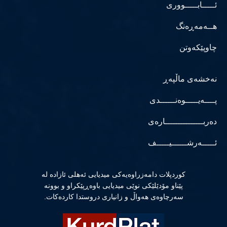
ئـــــابـــــووری
هــەمەڕەنگ
چاوپێکەوتن
نەخشەی ماڵپەڕ
پــــەیـــــوەنــــــدی
دەربـــــــــــــــارەی
ئـــــەرشــــــیـــــف
كوردپلات دامەزراوەیەكی میدیایی ئەهلی ئازادە لە
پێناو مۆدێلێكی نوێی میدیایی باوەڕپێكراو و بوونە
سەرچاوەی هەواڵ و زانیاری دروستدا كاردەكات.