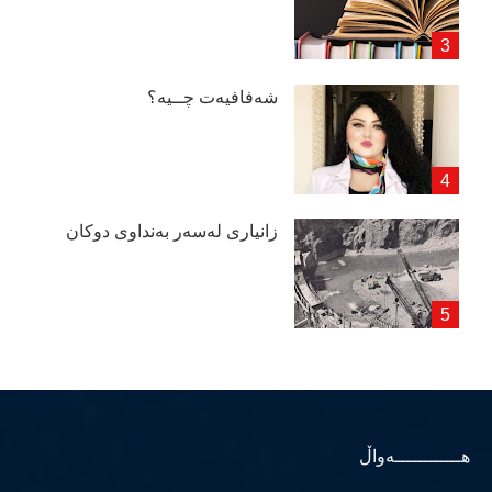
شەفافیەت چــیە؟
زانیاری لەسەر بەنداوی دوكان
هــــــــــــەواڵ