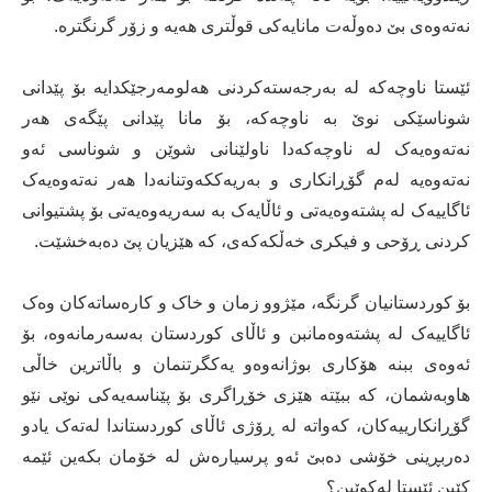
نەتەوەی بێ دەوڵەت مانایەکی قوڵتری هەیە و زۆر گرنگترە.
ئێستا ناوچەکە لە بەرجەستەکردنی هەلومەرجێکدایە بۆ پێدانی
شوناسێکی نوێ بە ناوچەکە، بۆ مانا پێدانی پێگەی هەر
نەتەوەیەک لە ناوچەکەدا ناولێنانی شوێن و شوناسی ئەو
نەتەوەیە لەم گۆڕانکاری و بەریەککەوتنانەدا هەر نەتەوەیەک
ئاگاییەک لە پشتەوەیەتی و ئاڵایەک بە سەریەوەیەتی بۆ پشتیوانی
کردنی ڕۆحی و فیکری خەڵکەکەی، کە هێزیان پێ دەبەخشێت.
بۆ کوردستانیان گرنگە، مێژوو زمان و خاک و کارەساتەکان وەک
ئاگاییەک لە پشتەوەمانبن و ئاڵای کوردستان بەسەرمانەوە، بۆ
ئەوەی ببنە هۆکاری بوژانەوەو یەکگرتنمان و باڵاترین خاڵی
هاوبەشمان، کە ببێتە هێزی خۆڕاگری بۆ پێناسەیەکی نوێی نێو
گۆڕانکارییەکان، کەواتە لە ڕۆژی ئاڵای کوردستاندا لەتەک یادو
دەربڕینی خۆشی دەبێ ئەو پرسیارەش لە خۆمان بکەین ئێمە
کێین ئێستا لەکوێین؟