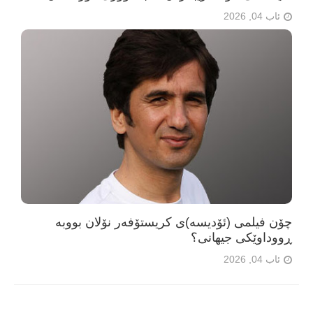
ئاب 04, 2026
چۆن فیلمی (ئۆدیسە)ی کریستۆفەر نۆلان بووبە
ڕووداوێکی جیهانی؟
ئاب 04, 2026