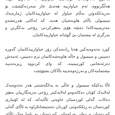
هەڵگرتووە، ئەم جیاوازییە هەندێ جار سەردەکێشێت بۆ
بەریەککەوتن بەڵام جیاواز لە جیاوازییەکانیان ژمارەیەك
سیمبولی باڵای هاوبەشیان هەیە، کە لەکاتی هەڕەشەو
مەترسییەکاندا دەبێتە هۆی بەهێزکردنی ڕۆحی یەکگرتن و
بەرگری لە نیشتمان بێ گوێدانە جیاوازییەکانیان،
کورد نەتەوەیەکین هەتا ڕادەیەکی زۆر جیاوازییەکانمان گەورە
دەبینین و سیمبول و خاڵە هاوبەشەکانمان نزم دەبینین، ئەمەش
دەرئەنجامی کورتبینینە، کە وای کردووە ڕیزبەندییە
نیشتمانیەکان و بەرژەوەندییە باڵاکان بشێوێنێت
ئاڵا یەکێکە سیمبول و خاڵی بە یەکگەشتنی هەر نەتەوەیەک
لەلایەک کۆیان دەکاتەوەو لەلایەکیتر ڕۆحی بەرەنگارییان بەهێز
دەکات، گەلی کوردستان خاوەنی ئاڵایەکە، کە لە کۆماری
کوردستان بە ڕێککەوتنی کوردان دەسنیشانکراوە بە ئاڵای گەلی
کوردستان و دواتر پەرلەمانی کوردستان بە یاسا وەک ئاڵای