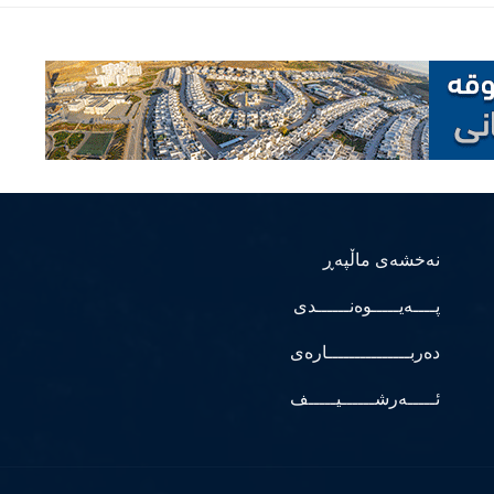
نەخشەی ماڵپەڕ
پــــەیـــــوەنــــــدی
دەربـــــــــــــــارەی
ئـــــەرشــــــیـــــف