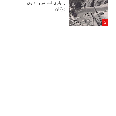
زانیاری لەسەر بەنداوی
دوكان