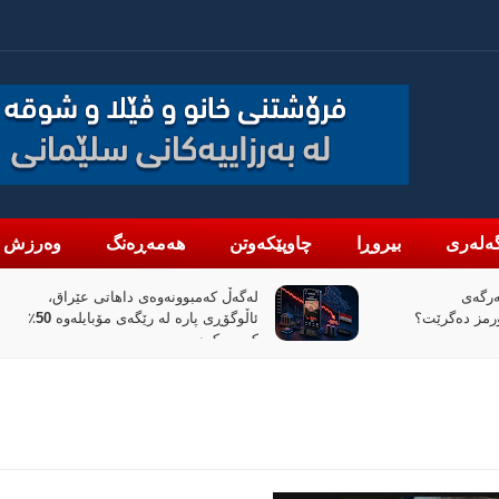
ەلەری
بیروڕا
چاوپێکەوتن
هەمەڕەنگ
وەرزش
تی عێراق،
«پیانۆ» و فەلسەفەی ناتەواوبوون
ئاڵوگۆڕی پارە لە رێگەی مۆبایلەوە 50٪
خوێندنەوەیەکی باختینی