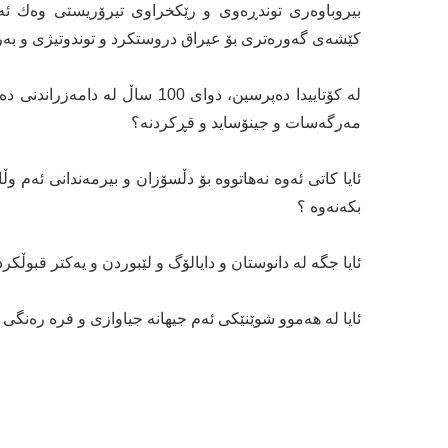
بیروباوه‌ری‌ توندڕه‌وی‌ و رێكخراوی تیرۆریستی وه‌ك ئ
كێشه‌ی‌ گه‌وره‌تری بۆ عیراق دروستكرد و توندوتیژی‌ و به‌ریه‌
له‌ كۆتاییدا ده‌پرسین، دوای‌ 100 س
مه‌رگه‌سات و جینۆساید و قڕكردنه‌؟
ئایا كاتی‌ ئه‌وه‌ نه‌هاتووه‌ بۆ دڵسۆزان و بیرمه‌ندانی‌ ئه‌م وڵا
بكه‌نه‌وه‌ ؟
ئایا جگه‌ له‌ دانوستان و دایالۆگ و لێبوردن و یه‌كتر قبوڵكردن
ئایا له‌ هه‌موو شوێنێكی‌ ئه‌م جیهانه‌ جیاوازی‌ و فره‌ ره‌نگی‌ سه‌