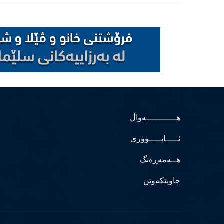
هــــــــــــەواڵ
ئـــــابـــــووری
هــەمەڕەنگ
چاوپێکەوتن