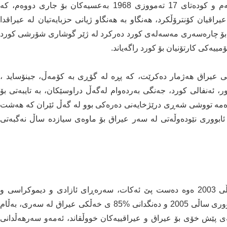
كوده‌تای‌ 8 شوباتی‌ 1963ی‌ به‌عسییه‌كان بۆ جاری‌ یه‌كه‌م و كوده‌تای‌ 17 ته‌مووزی‌ 1968 به‌عسیه‌كان بۆ جاری‌ دووه‌م، كه‌
 عیراقیان كۆنترۆڵكرد، هه‌نگاو به‌ هه‌نگاو ژیانی‌ حزبایه‌تیان له‌ عیراقدا
ه‌كرد، ئه‌گه‌رچی‌ به‌یانی‌ 11 ئازاری‌ ساڵی‌ 1970یان بۆ چاره‌سه‌ری‌ مه‌سه‌له‌ی‌ كورد ده‌ركرد له‌ ژێر گوشاری‌ شۆرشی‌ كورد
ۆمییه‌كی‌ كارتۆنیان بۆ كورد راگه‌یاند.
ایی‌ عیراق هه‌ژمار ده‌كرێت، كه‌ پڕه‌ له‌ گۆڕی‌ به‌ كۆمه‌ڵ، جینۆساید ،
 ئه‌نفالی‌ كورد، جه‌نگی‌ به‌رده‌وام له‌گه‌ڵ دراوسێكان، به‌ تایبه‌تی‌ بۆ
مه‌ تووشی‌ شه‌ڕی‌ درێژخایه‌نی‌ ده‌ره‌كی‌ بوو له‌ گه‌ڵ ئێران كه‌ هه‌شت
ابووری‌ نێوده‌وڵه‌تی‌ له‌ سه‌ر عیراق بۆ ماوه‌ی‌ سیازده‌ ساڵ نه‌گبه‌تی‌
سه‌رده‌می‌ كۆماری‌ سێیه‌م یان عیراقی‌ نوێ‌ كه‌ له‌ ساڵی‌ 2003 ه‌وه‌ ده‌ست پێ ئه‌كات، سه‌ره‌ڕای‌ ئازادی‌ و دیموكراسی‌ و
كرانه‌وه‌ی‌ بێ‌ مه‌رج و كۆت و به‌ند و نووسینه‌وه‌ی‌ ده‌ستووری‌ ساڵی‌ 2005 و ده‌نگدانی %85 ی خه‌ڵكی‌ عیراق له‌ سه‌ری، به‌ڵام
انه‌ی‌ پێش خۆی‌ بۆ عیراق و عیراقییه‌كان خووڵقاند، ئه‌مه‌و سه‌رهه‌ڵدانی‌