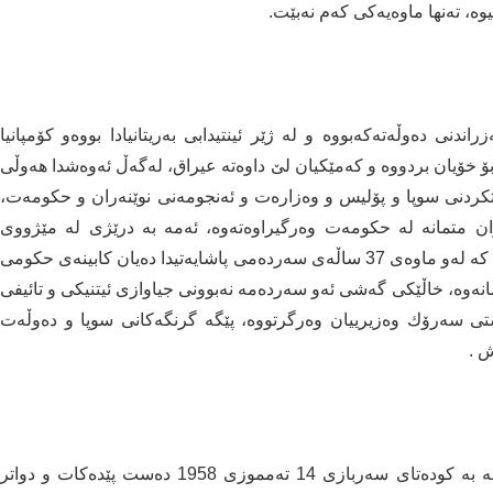
وه‌، ته‌نها ماوه‌یه‌كی‌ كه‌م نه‌بێت.
ه‌گه‌ر سه‌ره‌تای‌ دامه‌زراندنی‌ ده‌وڵه‌ته‌كه‌بووه‌ و له‌ ژێر ئینتیدابی‌ به‌ریتانیادا بووه‌و كۆمپانیا
ۆ خۆیان بردووه‌ و كه‌مێكیان لێ‌ داوه‌ته‌ عیراق، له‌گه‌ڵ ئه‌وه‌شدا هه‌وڵی‌
تكردنی‌ سوپا و پۆلیس و وه‌زاره‌ت و ئه‌نجومه‌نی‌ نوێنه‌ران و حكومه‌ت،
ان متمانه‌ له‌ حكومه‌ت وه‌رگیراوه‌ته‌وه‌، ئه‌مه‌ به‌ درێژی‌ له‌ مێژووی‌
وه‌زاره‌ته‌كانی‌ عیراقی عه‌بدولره‌زاق حه‌سه‌نی باسكراوه‌، كه‌ له‌و ماوه‌ی‌ 37 ساڵه‌ی‌ سه‌رده‌می‌ پاشایه‌تیدا ده‌یان كابینه‌ی‌ حكومی‌
مانه‌وه‌، خاڵێكی‌ گه‌شی‌ ئه‌و سه‌رده‌مه‌ نه‌بوونی‌ جیاوازی‌ ئیتنیكی‌ و تائیفی‌
تی‌ سه‌رۆك وه‌زیرییان وه‌رگرتووه‌، پێگه‌ گرنگه‌كانی‌ سوپا و ده‌وڵه‌ت
ش .
سه‌رده‌می‌ كۆماری‌ سه‌ربازی‌ 1958-2003 ئه‌م سه‌رده‌مه‌ به‌ كوده‌تای‌ سه‌ربازی‌ 14 ته‌مموزی‌ 1958 ده‌ست پێده‌كات و دواتر