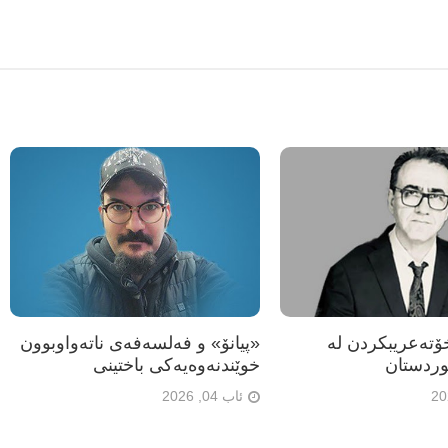
تەعریبکردن لە
«پیانۆ» و فەلسەفەی ناتەواوبوون
ردستان
خوێندنەوەیەکی باختینی
ئاب 04, 2026