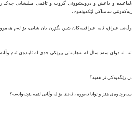
ه‌لقاعیده‌ و داعش و دروستبوونی‌ گروپ و تاقمی‌ میلیشایی‌ چه‌كدار
كه‌وتنی‌ سامناكی‌ لێكه‌وته‌وه‌ .
اڵ له‌ دامه‌زراندنی‌ ده‌وڵه‌تی‌ عیراق، ئایه‌ عیراقییه‌كان شین بگێڕن یان شایی‌، بۆ ئه‌م هه‌موو
ته‌، له‌ دوای‌ سه‌د ساڵ له‌ نه‌هامه‌تی‌ بیرێكی‌ جدی‌ له‌ ئاینده‌ی‌ ئه‌م وڵاته‌
 رێگه‌یه‌كی‌ تر هه‌یه‌؟
رچاوه‌ی‌ هێز و توانا نه‌بووه‌ ، ئه‌دی‌ بۆ له‌ وڵاتی‌ ئێمه‌ پێچه‌وانه‌یه‌؟