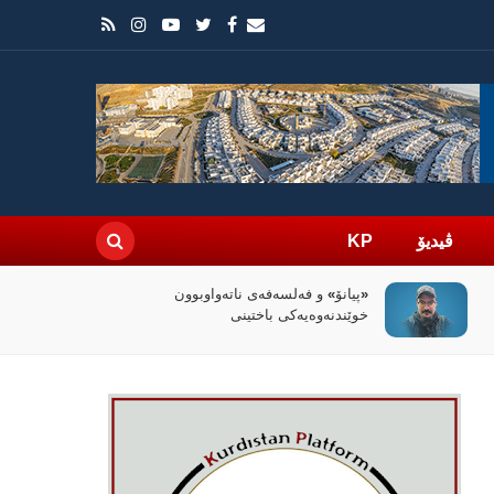
ڤیدیۆ
KP
سیاسەتی خۆتەعریبکردن لە باشووری
کوردستان