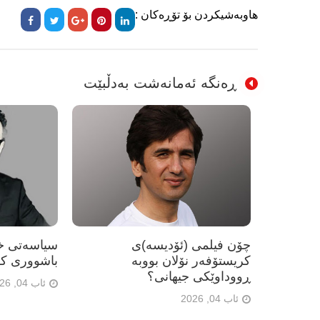
هاوبەشیکردن بۆ تۆڕەکان :
ڕەنگە ئەمانەشت بەدڵبێت
چۆن فیلمی (ئۆدیسە)ی
سیاسەتی خۆ
کریستۆفەر نۆلان بووبە
باشووری کو
ڕووداوێکی جیهانی؟
ئاب 04, 2026
ئاب 04, 2026