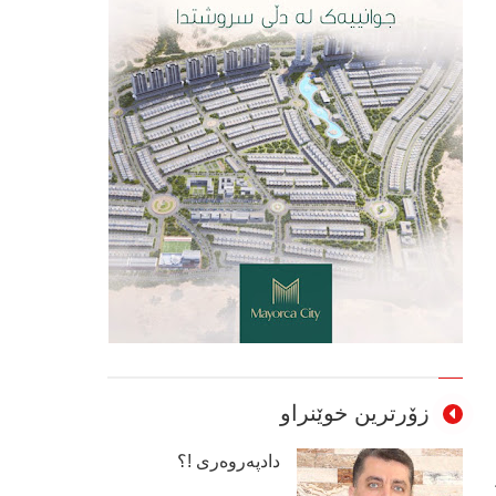
زۆرترین خوێنراو
دادپەروەری !؟