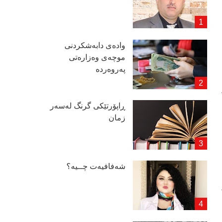
وادەی دابەشكردنی
موچەی وەزارەتی
پەروەردە
ڕاپۆرتێكی گرنگ لەسەر
زمان
شەفافیەت چــیە؟