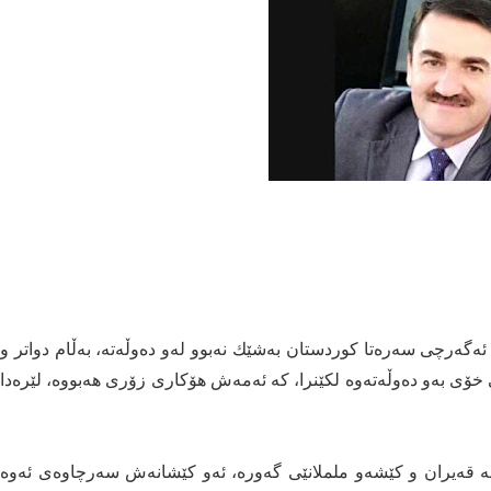
مه‌زراوه‌، ئه‌گه‌رچی‌ سه‌ره‌تا كوردستان به‌شێك نه‌بوو له‌و ده‌وڵه‌ته‌، به‌ڵام دواتر و
استی‌ خۆی‌ به‌و ده‌وڵه‌ته‌وه‌ لكێنرا، كه‌ ئه‌مه‌ش هۆكار‌ی‌ زۆری‌ هه‌بووه‌، لێره‌دا
 له‌ قه‌یران و كێشه‌و ململانێی گه‌وره‌، ئه‌و كێشانه‌ش سه‌رچاوه‌ی‌ ئه‌وه‌