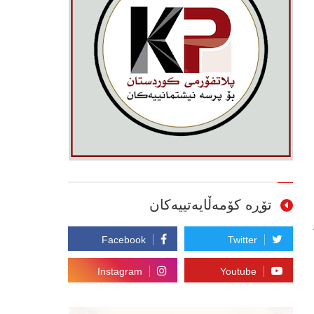
تۆڕە کۆمەڵایەتییەکان