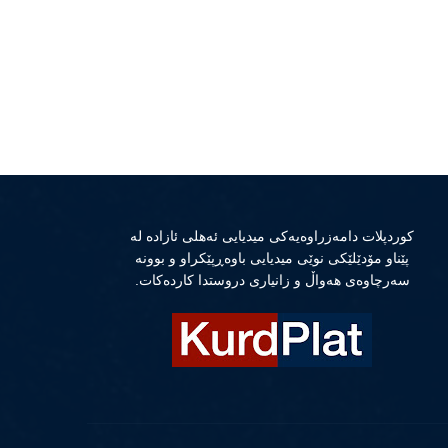
كوردپلات دامەزراوەیەكی میدیایی ئەهلی ئازادە لە
پێناو مۆدێلێكی نوێی میدیایی باوەڕپێكراو و بوونە
سەرچاوەی هەواڵ و زانیاری دروستدا كاردەكات.