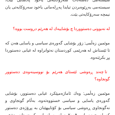
سیستەمی بەڕێوەبردن تیایدا پەڕلەمانی یاخود سەرۆكایەتی یان
نیمچە سەرۆكایەتی بێت.
لە نەبوونی دەستووردا چ بۆشاییەك لە هەرێم دروست بووە؟
موئمین زەڵمی: زۆر بۆشایی گەورەی سیاسی و یاسایی هەن كە
تا ئێستاش لە هەرێمی كوردستان نەتوانراوە لە غیابی دەستوردا
پڕ بكرێنەوە.
تا چەند ڕەوشی ئێستای هەرێم بۆ نووسینەوەی دەستوور
گونجاوە؟
موئمین زەڵمی: وەك ئاماژەمپێكرد غیابی دەستوور، بۆشایی
گەورەی یاسایی و سیاسی خستووەتەوە، بەڵام گونجاوی و
نەگونجاوی ڕەوشی سیاسی بۆ كۆتاییهێنان بە پڕۆژەی دەستور
كە لە حوزەیرانی ۲۰۰۹وە لە پەڕلەمانی كوردستانە، دۆخی