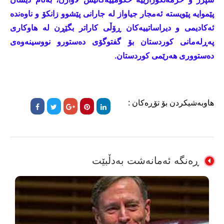
پێموایە پێویستە ئەمجار جیاواز لە جارانی پێشوو زانكۆ و ناوەندە
ئەكادیمی و دیراساتییەكان ڕۆڵی كاراتر بگێڕن لە هاوكاری
پەڕلەمانی كوردستان بۆ گفتوگۆی دەستورو نووسینەوەی
دەستووری هەرێمی كوردستان.
هاوبەشیکردن بۆ تۆڕەکان :
ڕەنگە ئەمانەشت بەدڵبێت