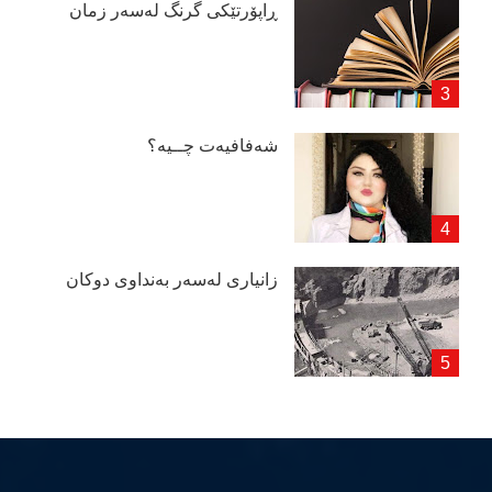
ڕاپۆرتێكی گرنگ لەسەر زمان
شەفافیەت چــیە؟
زانیاری لەسەر بەنداوی دوكان