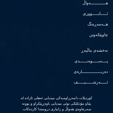
هــــــــــــەواڵ
ئـــــابـــــووری
هــەمەڕەنگ
چاوپێکەوتن
نەخشەی ماڵپەڕ
پــــەیـــــوەنــــــدی
دەربـــــــــــــــارەی
ئـــــەرشــــــیـــــف
كوردپلات دامەزراوەیەكی میدیایی ئەهلی ئازادە لە
پێناو مۆدێلێكی نوێی میدیایی باوەڕپێكراو و بوونە
سەرچاوەی هەواڵ و زانیاری دروستدا كاردەكات.