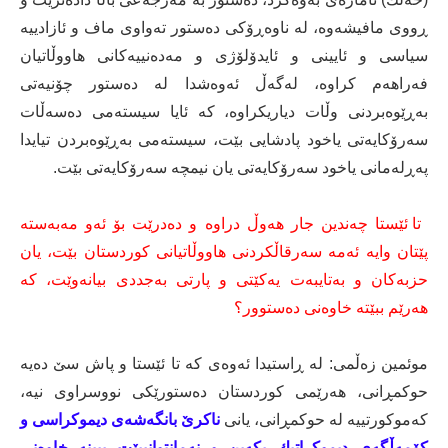
ڕووی مافیشەوە، لە ناوەڕۆكی دەستور تەواوی ماف و ئازادییە
سیاسی و ئایینی و ئایدۆلۆژی و مەدەنییەكانی هاووڵاتیان
فەراهەم كراوە، لەگەڵ ئەوەشدا لە دەستور چۆنیەتی
بەڕێوەبردنی وڵات دیاریكراوە، كە ئایا سیستەمی دەسەڵات
سەرۆكایەتی یاخود پادشایی بێت، سیستەمی بەڕێوەبردن تیایدا
پەڕلەمانی یاخود سەرۆكایەتی یان نیمچە سەرۆكایەتی بێت.
تا ئێستا چەندین جار هەوڵ دراوە و دەدرێت بۆ ئەو مەبەستە
پێتان وایە ئەمە سەرقاڵكردنی هاووڵاتیانی كوردستان بێت، یان
حزبەكان و بەتایبەت یەكێتی و پارتی بەجددی بیانەوێت، كە
هەرێم ببێتە خاوەنی دەستوور؟
موئمین زەڵمی: لە ڕاستیدا ئەوەی كە تا ئێستا و پاش سێ دەیە
حوكمڕانی، هەرێمی كوردستان دەستورێكی نووسراوی نیە،
كەموكورتییە لە حوكمڕانی، یانی
ناكرێ بانگەشەی دیموكراسی و
كۆمەڵگەی دیموكراتیك بكەین و نەمانتوانیبێت ببینە خاوەنی