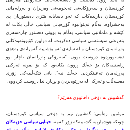
كوردستان و سەرۆكایەتی ئەنجومەنی وەزیران و پەڕلەمانی
كوردستان دیاریدەكات كە ئەو یاسایانە هێزی دەستوریان پێ
بەخشراوە، بەڵام نەیتوانیوە گۆڕەپانی سیاسی خاڵی بكات لە
كێشە و ململانێی سیاسی، بەڵام بە بوونی دەستور چارەسەری
بنەڕەتی سیستەمی سیاسی دەكرێت. لە دوایین كۆبوونەوەكانی
پەڕلەمان كوردستان و لە سایەی ئەو بۆشاییە گەورانەی بەهۆی
دەستوورەوە دروست بوون، “سەرۆكی پەڕلەمان ناچار بوو
ڕاستییەكان بۆ خەڵك ڕوون بكاتەوە كە بۆ نمونە ئەركیی
پەڕلەمان تەعینكردنی خەڵك نیە”، یانی تێكەڵییەكی زۆری
دەسەڵات و ئەركی لە بەڕێوەبردن و بڕیارداندا دروست كردووە.
گەشبینن بە دۆخی داهاتووی هەرێم؟
موئمین زەڵمی: گەشبین نیم بە دۆخی سیاسی كوردستان،
چونكە هۆشیارییە گشتییەكە زۆر كەمە،
خیتابی سیاسی حزبەكان
شپرز و خزمەتگوزارییە حكومییەكانیش لاوازن، بەڵام دیسان