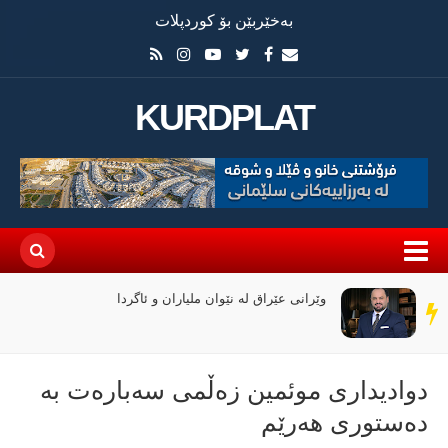
بەخێربێن بۆ کوردپلات
KURDPLAT
وێرانی عێراق لە نێوان ملیاران و ئاگردا
سەر
دێڕ
دوادیداری موئمین زەڵمی سەبارەت بە
دەستوری هەرێم