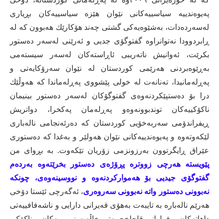
پەیوەندییە سیاسییەكانی نێوان هێزە سیاسییەكان بڕیاری
لەسەردەدات، بەشێوەیەكی گشتی چەند هۆكارێك هەبوون كە لە
ڕابردوودا نەتوانراوە گفتوگۆی جدیی و ئەرێنی لەسەر دەستور
بكرێت، ئەوانیش ناتەریبی ئاڕاستەكان لەسەر سیستەمی
بەڕێوەبردنی هەرێمی كوردستان لە نێوان سەرۆكایەتی و
پەڕلەمانیدا، تەنانەت لە خولی پێشووی پەڕلەماندا كە هەوڵێك
درا بۆ دەستپێكردنەوەی گفتوگۆكان لەسەر دەستور بینیمان
ناكۆكییەكان توندبوونەوەو پەڕلەمان پەكخرا، دواتریش
ڕیفراندۆمی سەربەخۆیی كوردستان كە دەرئەنجامی نالەباری
لێكەوتەوە و پەیوەندییەكانی نێوان هەولێر و بەغدا كە دەستوری
عێراق ڕایگرتوون بەرزونزمی زۆریان تێكەوت. بە بڕوای من
پێویستە هەرچی زووترە پڕۆژەی دەستور بخرێتەوە بەردەم
گفتوگۆی جیدیی بۆ هەمواركردنەوە و نووسینەوەی، چونكە
نەبوونی دەستور واتە نەبوونی سەروەری
، ئەگەرچی ئێستا دۆخی
هەرێم نالەبارە بە تایبەت بەهۆی قەیرانی دارایی و ناشەفافییەتی
داهاتەكان و فراوانی قاچاخچییەتی خاڵە سنوورییەكان و ناكۆكی