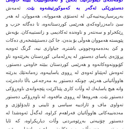
دەستورێكی ئەگەر بە كەموكورتیشەوە بێت
. ئەمەش
بەرپرسیارییەتییەكی لە ئەستۆی هەمووانە، هەمووان، لە هەر
سێ دامەزراوەكەی هەرێمی كوردستانەوە، تا دەگاتە حزب و
ڕێكخراو و سەنتەر و ناوەندە ئەكادیمی و زانستییەكان. بۆیەش
پێویستە هەمووان هەوڵی بۆ بدەن، جا كێ دەستپێشخەری دەكات
و كێ بەدەمەوەچوونی باشترە، جیاوازی نیە، گرنگ ئەوەیە
پڕۆژەی یاسای دەستور لە پەڕلەمانی كوردستان بخرێتەوە ناو
كۆبوونەوەكانەوە و هەرێمی كوردستان ببێتە خاوەنی دەستور،
ئەوەش لەپێناو ئەوەی لە ڕووی یاساییەوە، زەمانەتێك بدرێتە
هاووڵاتیانی هەرێم، چونكە دەستور بە مەرجەعی باڵا دادەنرێت
واتە هیچ یاسایەك لە وڵات كاری پێناكرێت پێچەوانەی ناوەڕۆكی
دەستور بێت. هەروەها لە ڕووی مافەوە، لە ناوەڕۆكی دەستور
تەواوی ماف و ئازادییە سیاسی و ئایینی و ئایدۆلۆژی و
مەدەنییەكانی هاووڵاتیان فەراهەم كراوە، لەگەڵ ئەوەشدا لە
دەستور چۆنیەتی بەڕێوەبردنی وڵات دیاریكراوە، كە ئایا
سیستەمی دەسەڵات سەرۆكایەتی یاخود پادشایی بێت،