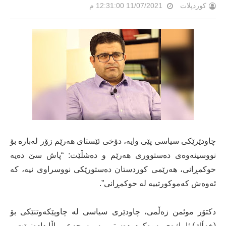
کوردپلات
11/07/2021 12:31:00 م
چاودێرێكی سیاسی پێی وایە، دۆخی ئێستای هەرێم زۆر لەبارە بۆ
نووسینەوەی دەستووری هەرێم و دەشڵێت: “پاش سێ دەیە
حوكمڕانی، هەرێمی كوردستان دەستورێكی نووسراوی نیە، كە
ئەوەش كەموكورتییە لە حوكمڕانی”.
دكتۆر موئمن زەڵمی، چاودێری سیاسی لە چاوپێكەوتنێكی بۆ
(خەڵك) ئاماژەی بەوەكرد، دەستور بە مەرجەعی باڵا دادەنرێت و