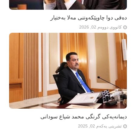
دەقی دوا چاوپێکەوتنی مەلا بەختیار
کانووی دووەم 02, 2026
دیمانەیەکی گرنگی محمد شیاع سودانی
تشرینی یەکەم 02, 2025