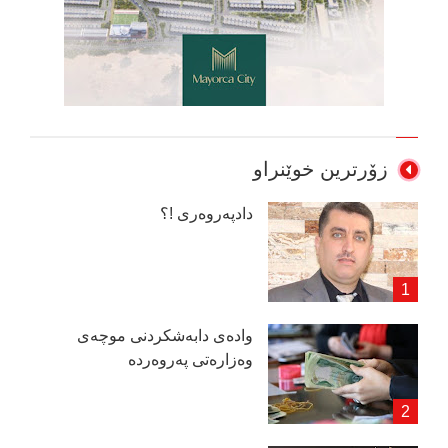
زۆرترین خوێنراو
دادپەروەری !؟
وادەی دابەشكردنی موچەی
وەزارەتی پەروەردە