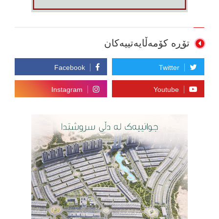
تۆڕە کۆمەڵایەتییەکان