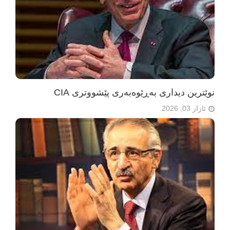
نوێترین دیداری بەڕێوەبەری پێشووتری CIA
ئازار 03, 2026