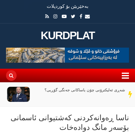
بەخێربێن بۆ کوردپلات
KURDPLAT
وێرانی عێراق لە نێوان ملیاران و ئاگردا
سەر
دێڕ
ناسا ڕەوانەکردنی کەشتیوانی ئاسمانی
بۆسەر مانگ دوادەخات