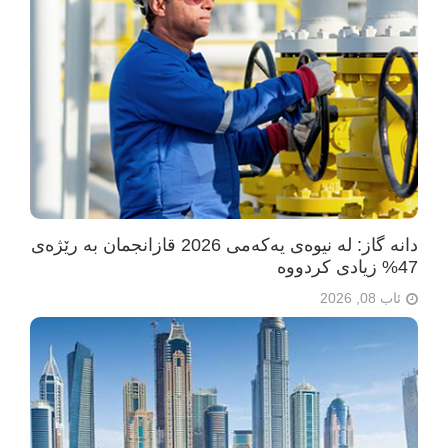
دانە گاز: لە نیوەی یەکەمی 2026 قازانجمان بە رێژەی
47% زیادی کردووە
ئاب 08, 2026