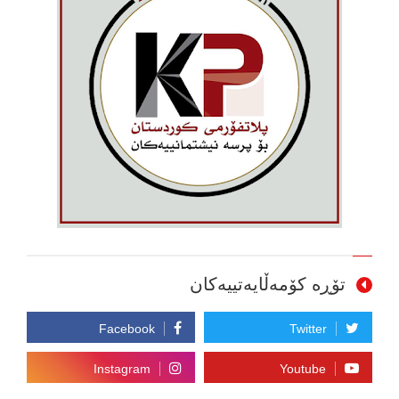
تۆڕە کۆمەڵایەتییەکان