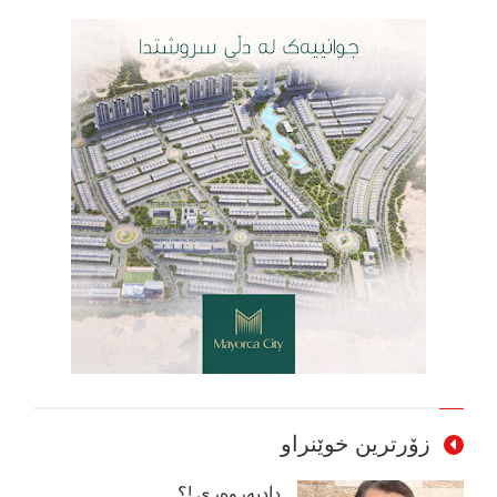
زۆرترین خوێنراو
دادپەروەری !؟