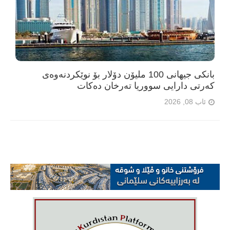
بانکی جیهانی 100 ملیۆن دۆلار بۆ نوێکردنەوەی
کەرتی دارایی سووریا تەرخان دەکات
ئاب 08, 2026