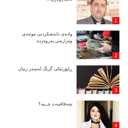
وادەی دابەشكردنی موچەی
وەزارەتی پەروەردە
ڕاپۆرتێكی گرنگ لەسەر زمان
شەفافیەت چــیە؟