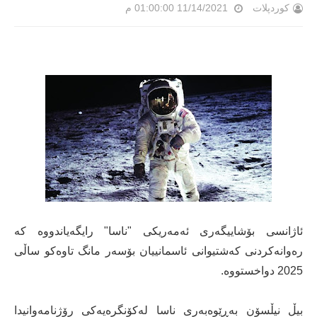
کوردپلات
11/14/2021 01:00:00 م
ئاژانسی بۆشاییگەری ئەمەریکی "ناسا" رایگەیاندووە کە
رەوانەکردنی کەشتیوانی ئاسمانییان بۆسەر مانگ تاوەکو ساڵی
2025 دواخستووە.
بیڵ نیڵسۆن بەڕێوەبەری ناسا لەکۆنگرەیەکی رۆژنامەوانیدا