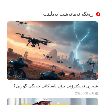
ڕەنگە ئەمانەشت بەدڵبێت
شەڕی ئەلیکترۆنی چۆن یاساکانی جەنگی گۆڕیی؟
ئاب 08, 2026