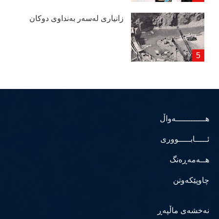
زانیاری لەسەر بەنداوی دوكان
هــــــــــــەواڵ
ئـــــابـــــووری
هــەمەڕەنگ
چاوپێکەوتن
نەخشەی ماڵپەڕ