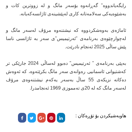
رایگەیاندووە" گەڕانەوە بۆسەر مانگ و لە زووترین کات و
بەشێوەیەکی سەلامەتانە کاری لەپێشینەی ئاژانسەکەیانە.
ئاماژەی بەوەشکردووە کە نیشتنەوە مرۆڤ لەسەر مانگ و
لەچوارچێوەی بەرنامەی "ئەرتیمیس"ی سەر بە ئاژانسی ناسا
پێش ساڵی 2025 ئەنجام نادرێت.
بەپێی بەرنامەی " ئەرتیمیس" دەبوو لەساڵی 2024 جارێکی تر
کەشتیوانی ئاسمانیی رەوانەی سەر مانگ بکرێتەوە، کە ئەوەش
دەکاتە نزیکەی 55 ساڵ بەسەر یەکەم نیشتنەوەی مرۆڤ
لەسەر مانگ کە لە 20ی تەمموزی 1969 ئەنجامدرا.
هاوبەشیکردن بۆ تۆڕەکان :