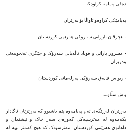
دەقی پەیامە کراوەکە:
پەیامێکی کراوەو ئاواڵا بۆ بەرێزان:
- نێچرڤان بارزانی سەرۆکی هەرێمی کوردستان
- مسرور بارانی و قوباد تاڵەبانی سەرۆک و جێگری ئەنجومەنی
وەزیران
- ریواس فایەق سەرۆکی پەرلەمانی کوردستان
پاش سڵاو....
بەڕێزان لەڕێگەی ئەم پەیامەوە پێم باشبوو کە بەڕێزتان ئاگادار
بکەمەوە لە مەترسیەکی گەورەی سەر خاک و نیشتمان و
داهاتوی هەرێمی کوردستان، مەترسیەک کە هیچ کەمتر نییە لە