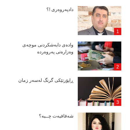
دادپەروەری !؟
وادەی دابەشكردنی موچەی
وەزارەتی پەروەردە
ڕاپۆرتێكی گرنگ لەسەر زمان
شەفافیەت چــیە؟