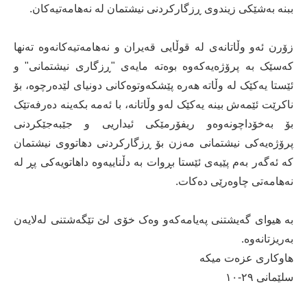
ببنە بەشێکی زیندوی ڕزگارکردنی نیشتمان لە نەهامەتیەکان.
زۆرن ئەو وڵاتانەی لە قوڵایی قەیران و نەهامەتیەکانەوە تەنها
کەسێک بە پرۆژەیەکەوە بوەتە مایەی "ڕزگاری نیشتمانی" و
ئێستا یەکێک لە وڵاتە هەرە پێشکەوتوەکانی دونیای لێدەرچوە، بۆ
ناکرێت ئێمەش بینە یەکێک لەو وڵاتانە، با ئەمە بکەینە دەرفەتێک
بۆ بەخۆداچونەوەو ریفۆرمێکی ئیداریی و جێبەجێکردنی
پرۆژەیەکی نیشتمانی مەزن بۆ ڕزگارکردنی دهاتووی نیشتمان
کە ئەگەر بەم پێیەی ئێستا بڕوات بە دڵناییەوە داهاتویەکی پڕ لە
نەهامەتی چاوەرێی دەکات.
بە هیوای گەیشتنی پەیامەکەو وەک خۆی لێ تێگەشتنی لەلایەن
بەریزتانەوە.
هاوکاری عزەت میکە
سلێمانی ٢٩-١٠