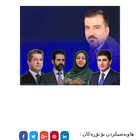
هاوبەشیکردن بۆ تۆڕەکان :