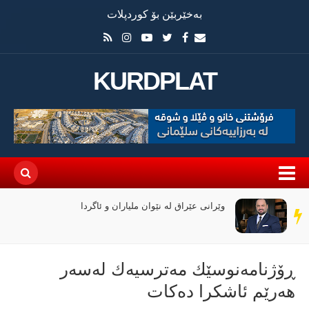
بەخێربێن بۆ کوردپلات
KURDPLAT
وێرانی عێراق لە نێوان ملیاران و ئاگردا
سەر
دێڕ
ڕۆژنامەنوسێك مەترسیەك لەسەر
هەرێم ئاشكرا دەكات