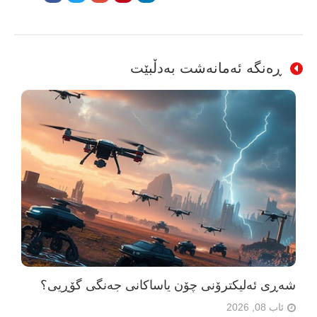
ڕەنگە ئەمانەشت بەدڵبێت
شەڕی ئەلیکترۆنی چۆن یاساکانی جەنگی گۆڕیی؟
ئاب 08, 2026