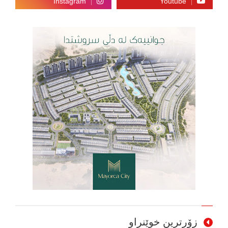
زۆرترین خوێنراو