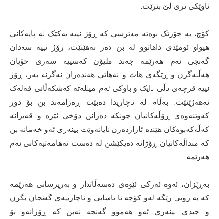
ناوێکی تری لێ بنرێت.
کۆچ، بە جۆرێک بوەتە مەترسی کە ڕۆژ نییە یەکێک لە پایەکانی
هیواو ئومێدی داهاتوو لە بن دەر نەهێنێت، رۆژ نییە سەدان
گەنجی ئەم هەرێمە چەند ملیۆن کەسییە سەری خۆیان
هەڵنەگرن و ڕێگەی هات و نەهاتی هەندەران نەگرنە بەر، ڕۆژ
نییە قرچەی دڵی دایک و باوکی ئەم میللەتە کەشکەڵانی فەلەک
نەهەژێنێت، بەڵام لە ناچاریدا دەبێت ڕەزامەند بن بۆ دور
کەوتنەوەی ڕۆڵەکانیان چونکە دەزانن دۆخی ئێرە و قەیرانە
کەڵەکەبوەکان هێندە ئازاردەرن نایانەوێت بینەری ئەو خەمانە بن
کە منداڵەکانیان ڕۆژانە دەیکێشن لە دەست نەهامەتیەکانی ئەم
هەرێمە
بەڕێزان، ئەوە ئەرکی ئێوەی دەسەڵاتدار و بەرپرسانی هەرێمە
کە بە زویی رێگە لەو کۆچە نا ئاسایی و ناچارییەی گەنجان بگرن
و چیدی بینەری ئەو هەموو گەنجە نەبن کە ڕۆژانەو بۆ