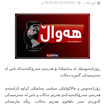
کوردپلات
10/29/2021 09:26:00 م
ڕۆژنامەنوسێک لە پەیامێکدا بۆ هەرسێ سەرۆکایەتیەکە باس لە
مەترسیەکی گەورە دەکات
رۆژنامەنوس و چالاکوانێکی سیاسی پەیامێکی کراوە ئاراستەی
هەرسێ سەرۆکایەتیەکەی هەرێم دەکات و باس لە مەترسیەکی
گەورەی سەر داهاتوی هەرێم دەکات، رێگە چارەیەکی