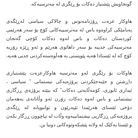
گونجاویش پێشنیاز دەکات بۆ ڕێگری لە مەترسیەکە.
هاوکار عزەت ڕۆژنامەنوس و چالاکی سیاسی لەڕێگەی
پەیامێکی کراوەوە باس لە مەترسییەکانی کۆچ بۆ سەر هەرێمی
کوردستان دەکات و باس لەوە دەکات کۆچی گەنجان
مەترسیەکی جدییە بۆ سەر داهاتوی هەرێم و ئەو ڕێژە زۆریە
کۆچ کە لە ئێستادا هەیە پێویستی بە هەڵوەستەکردنی جدیی هەیە.
هاوکات بۆ رێگری لەو مەترسیە هاوکارعزەت پێشننیازی
داڕشتن و جێبەجێکردنی پرۆژەیەکی نیستمانی " سیاسی ،
ئیداری ئابوری، کۆمەڵایەتی دەکات" کە ببێتە پرۆژەی ڕزگاری
نیشتمانی و باس لەوە دەکات زۆرن ئەو وڵاتانەی بەهەمان
دۆخی ئێستای هەرێمدا تێپەرێون و توانیویانە لە ڕێگەی
پرۆژەیەکی ڕزگاریی نیشتمانییەوە وڵات لە تیاچوون ڕزگار بکەن
و ئێستا یەکێک لە ولاتە پێشکەوتوەکانی دونیا بن.