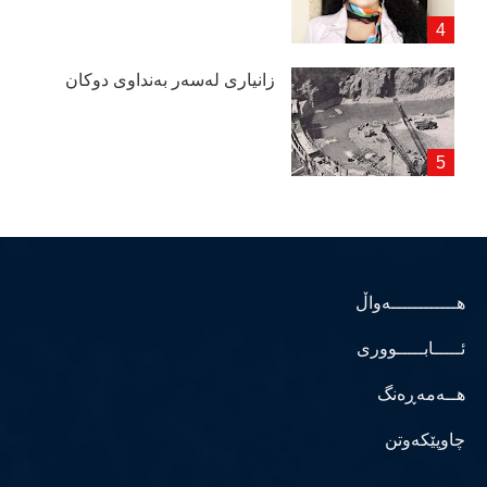
زانیاری لەسەر بەنداوی دوكان
هــــــــــــەواڵ
ئـــــابـــــووری
هــەمەڕەنگ
چاوپێکەوتن