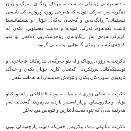
بەدەستهێنانی ژیانێکی شایستە بە مرۆڤ ڕێگەی مەرگ و ژیان
دەگرنە بەر، ئەرکی ئێوەیە کە هەرچی زووە "پرۆژەیەکی تایبەتی
نیشتمانی" ڕابگەیەنن و گەنجان لەگەڵ خۆتان و نیشتمانیشدا
ئاشت بکەنەوە، ئەرکی ئێوەیە و دەبێت دەستوبرد بکەن لە
کوێرکردنەوەی ئەو ڕێگایانەی ڕۆخۆشکەریی دەکەن بۆ ئەو
کۆچەی ئێستا بەرۆکی گەنجانی نیشتمانی گرتوە.
ناکرێت بە ڕۆژی ڕوناک و لە نێو جەرگەی شارەکاندا قاچاخچی و
نوسینگەکانی بەڕێکردنی گەنجان کاری خۆیان بکەن و خەڵک
ئاودیوی سنورەکان بکەن و ئێوەش خەمساردانە تەماشا بکەن.
ناکرێت بەشێکی زۆری ئەم میللەتە بوەتە قاچاقچی و لە تورکیاو
یۆنان و بیلاروسیاوە بڕیار لەسەر ناردنە دەرەوەی گەنجانی ئەم
هەرێمە بدەن کە ئێوە دەسەڵاتدارین و ئێوەش هیچ نەلێن.
ناکرێت وڵاتێکی وەک بیلاروس خەریکە دەبێتە پارچەیەکی نوێی