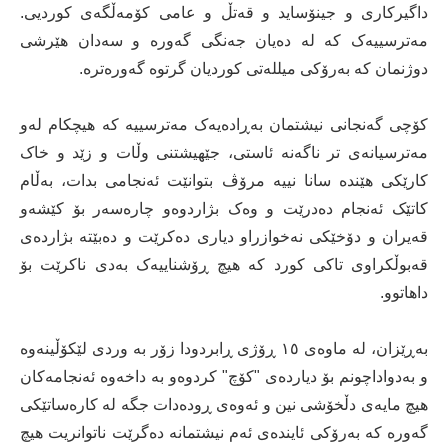
داگیرکاری و جینۆساید و قەتڵ و عامی کۆمەڵگەی کوردیی.
مەترسییەک کە لە دەیان جەنگی گەورە و سەدان هێرشی
دوژنمان کە بەرۆکی میللەتی کوردیان گرتوە گەورەترە.
کۆچی گەنجانی نیشتمان بەڕادەیەک مەترسییە کە هیچکام لەو
مەترسیانەی تر ناگەنە ئاستی، جێهیشتنی وڵات و زێد و خاک
کارێکی هێندە سانا نییە مرۆڤ بتوانێت ئەنجامی بدات، بەڵام
کاتێک ئەنجام دەدرێت و وەک بژاردوەو چارەسەر بۆ کێشەو
قەیران و دۆخێکی نەخوازراو دیاری دەکرێت و دەبێتە بژاردەی
قەبوڵکراوی تاکی کورد کە هیچ ڕۆشناییەک بەدی ناکرێت بۆ
داهاتوو.
بەڕێزان، لە ماوەی ١٥ ڕۆژی ڕابردودا زۆر بە وردی لێکۆڵینەوە
و بەدواداچونم بۆ دیاردەی "کۆچ" کردوەو بە داخەوە ئەنجامەکان
هیچ مایەی دڵخۆشی نین و ئەوەی ڕودەدات جگە لە کارەساتێکی
گەورە کە بەرۆکی ئایندەی ئەم نیشتمانە دەگرێت ناتوانریت هیچ