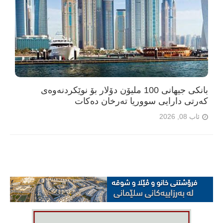
بانکی جیهانی 100 ملیۆن دۆلار بۆ نوێکردنەوەی
کەرتی دارایی سووریا تەرخان دەکات
ئاب 08, 2026