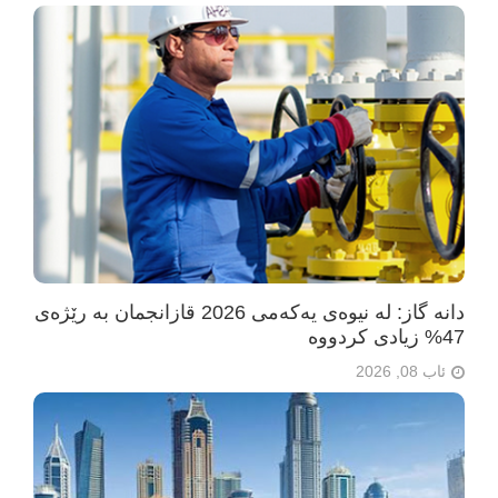
دانە گاز: لە نیوەی یەکەمی 2026 قازانجمان بە رێژەی
47% زیادی کردووە
ئاب 08, 2026