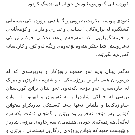
کوردستانی گەورەوە ئێوەش خۆتان لێ بێدەنگ کردوە.
ئەوەی پێویستە بکرێت بە زویی ڕاگەیاندنی پرۆژەیەکی نیشتمانی
گشتگیرە لە بوارەکانی " سیاسی و ئیداری و دارایی و کۆمەڵایەی
و خزمەتگوزاریی" کە سەرجەم ڕەهەندەکانی حوکمرانییەکی
تەندروستی تێدا جێکرابێتەوە بۆ ئەوەی ڕێگە لەو کۆچ و کارەساتە
گەورەیە بگیرێت.
ئەگەر پێتان وایە ئەو هەموو راوێژکار و بەرپرسەی کە لە
دوەورتان هەن ناتوانن پرۆژەیەکی لەو شێوەیە دابرێژن و بیرێک
لە چارەسەری ئەو دۆخە بکەنەوە، ئەوا پێتان بزانن کوردستان
پڕیەتی لە خەڵکی شارەزا و بە ئەزمون و لێهاتوو لە بوارە
جیاوازەکاندا و دڵنیابن تەنها چەند کەسێکی دیاریکراو دەتوانن
کۆتایی بەو دۆخە نەخوازراوە بهێنن و گەنجان ئاشت بکەنەوە
لەگەڵ هەرێمەکەی خۆیان، هێندەمان سەرچاوەی مرۆیی شارەز
و پێویست هەیە کە بتوانن پرۆژەی ڕزگاریی نیشتمانی دابرێژن و