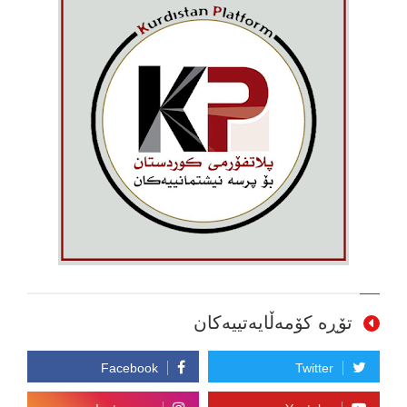
تۆڕە کۆمەڵایەتییەکان