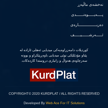
نەخشەی ماڵپەڕ
پــــەیـــــوەنــــــدی
دەربـــــــــــــــارەی
ئـــــەرشــــــیـــــف
كوردپلات دامەزراوەیەكی میدیایی ئەهلی ئازادە لە
پێناو مۆدێلێكی نوێی میدیایی باوەڕپێكراو و بوونە
سەرچاوەی هەواڵ و زانیاری دروستدا كاردەكات.
COPYRIGHT© 2020 KURDPLAT / ALL RIGHTS RESERVED
Developed By
Web Ace For IT Solutions