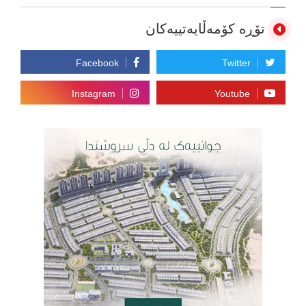
تۆڕە کۆمەڵایەتییەکان