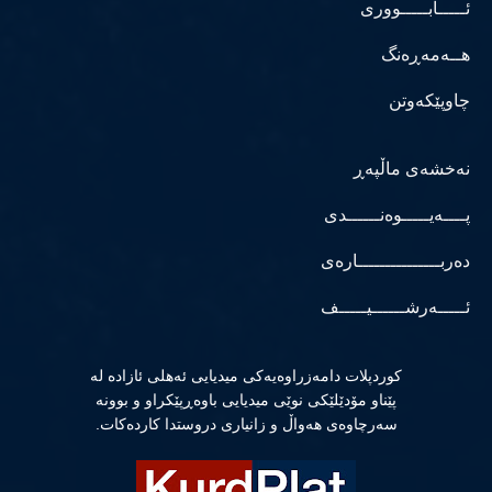
ئـــــابـــــووری
هــەمەڕەنگ
چاوپێکەوتن
نەخشەی ماڵپەڕ
پــــەیـــــوەنــــــدی
دەربـــــــــــــــارەی
ئـــــەرشــــــیـــــف
كوردپلات دامەزراوەیەكی میدیایی ئەهلی ئازادە لە
پێناو مۆدێلێكی نوێی میدیایی باوەڕپێكراو و بوونە
سەرچاوەی هەواڵ و زانیاری دروستدا كاردەكات.