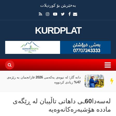
بەخێربێن بۆ کوردپلات
KURDPLAT
دانە گاز: لە نیوەی یەکەمی 2026 قازانجمان بە رێژەی
سەر
47% زیادی کردووە
دێڕ
له‌سه‌دا60ـی داھاتی تاڵیبان لە ڕێگەی
ماددە ھۆشبەرەکانەوەیە