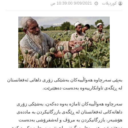
کوردپلات
9/09/2021 10:39:00 ص
بەپێی سەرچاوە ھەواڵییەکان بەشێکی زۆری داھاتی ئەفغانستان
لە ڕێگەی تاوانکارییەوە بەدەست دەھێنرێت.
سەرچاوە ھەواڵییەکان ئاماژە بەوە دەکەن، بەشێکی زۆری
داھاتەکانی ئەفغانستان لە ڕێگەی بازرگانیکردن بە ماددەی
ھۆشبەر، بازرگانیکردن بە مرۆڤ و لەشفرۆشی بەدەست
دەھێندرێت، ھەروەھا وەرگرتنی باجیش سەرچاوەیەکی دیکەی