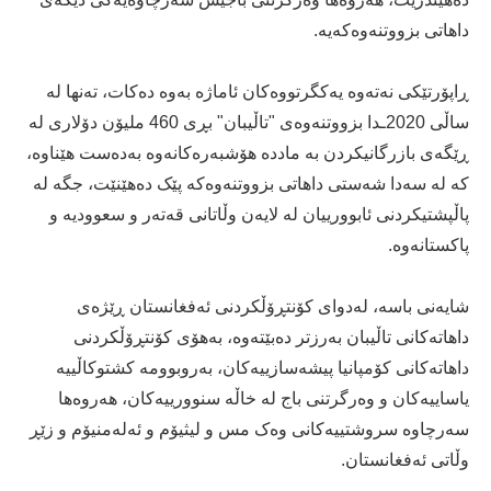
داھاتی بزووتنەوەکەیە.
ڕاپۆرتێکی نەتەوە یەکگرتووەکان ئاماژە بەوە دەکات، تەنھا لە
ساڵی 2020ـدا بزووتنەوەی "تاڵیبان" بڕی 460 ملیۆن دۆلاری لە
ڕێگەی بازرگانیکردن بە ماددە ھۆشبەرەکانەوە بەدەست ھێناوە،
کە لە سەدا شەستی داھاتی بزووتنەوەکە پێک دەهێنێت، جگە لە
پاڵپشتیکردنی ئابوورییان لە لایەن وڵاتانی قەتەر و سعوودیە و
پاکستانەوە.
شایەنی باسە، لەدوای کۆنتڕۆڵکردنی ئەفغانستان ڕێژەی
داھاتەکانی تاڵیبان بەرزتر دەبێتەوە، بەھۆی کۆنتڕۆڵکردنی
داھاتەکانی کۆمپانیا پیشەسازییەکان، بەروبوومە کشتوکاڵییە
یاساییەکان و وەرگرتنی باج لە خاڵە سنوورییەکان، ھەروەھا
سەرچاوە سروشتییەکانی وەک مس و لیثیۆم و ئەلەمنیۆم و زێڕ
وڵاتی ئەفغانستان.