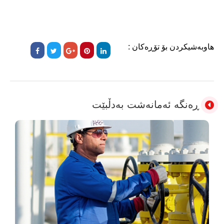
هاوبەشیکردن بۆ تۆڕەکان :
ڕەنگە ئەمانەشت بەدڵبێت