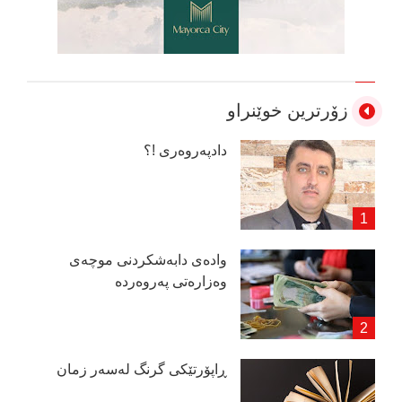
زۆرترین خوێنراو
دادپەروەری !؟
وادەی دابەشكردنی موچەی
وەزارەتی پەروەردە
ڕاپۆرتێكی گرنگ لەسەر زمان