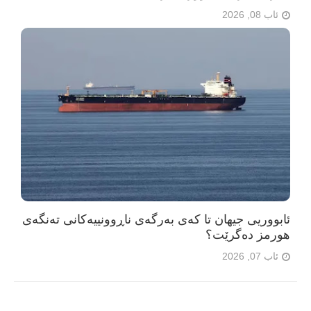
ئاب 08, 2026
ئابووریی جیهان تا کەی بەرگەی ناڕوونییەکانی تەنگەی
هورمز دەگرێت؟
ئاب 07, 2026