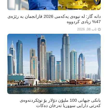
دانە گاز: لە نیوەی یەکەمی 2026 قازانجمان بە رێژەی
47% زیادی کردووە
ئاب 08, 2026
بانکی جیهانی 100 ملیۆن دۆلار بۆ نوێکردنەوەی
کەرتی دارایی سووریا تەرخان دەکات