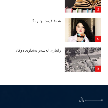
شەفافیەت چــیە؟
زانیاری لەسەر بەنداوی دوكان
هــــــــــــەواڵ