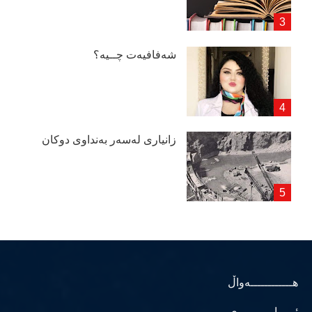
شەفافیەت چــیە؟
زانیاری لەسەر بەنداوی دوكان
هــــــــــــەواڵ
ئـــــابـــــووری