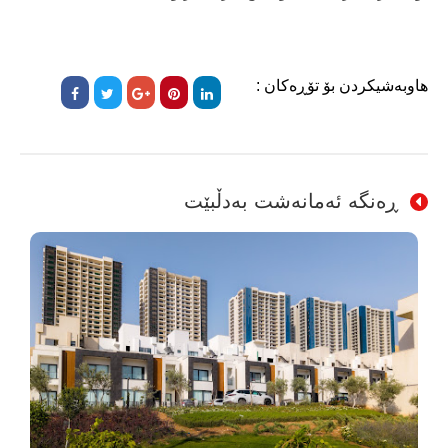
هاوبەشیکردن بۆ تۆڕەکان :
ڕەنگە ئەمانەشت بەدڵبێت