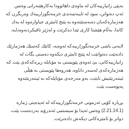
بەپێی زانیارییەكان لە ماوەی داهاتوودا بەكارهێنەرانی وەتس
ئەپ دەتوانن، سود لە تایبەتمەندی خزمەتگوزارییەك وەربگرن كە
هەژمارەكەیان دەبەستێتەوە بە پێنج ئامێری جیاوازەوە لە یەك
كاتدا، بەڵام هێشتا كاری تێدا دەكرێت و لەژێر تاقیكردنەوەدایە.
لایەنی باشی خزمەتگوزارییەكە ئەوەیە، كاتێك كەسێك هەژمارێك
دادەنێت دەتوانێت لە پێنج ئامێری دیكەوە دەستی بگات لە
زانیارییەكانی، بێ ئەوەی پێویستی بە مۆبایلە زیرەكەكەی بێت كە
هەژمارەكەی لەسەر داناوە، هەروەها پێویستی بە هێڵی
ئینتەرنێتیش نابێت، بەو مەرجەی مۆبایلەكە بە ئینتەرنێتەوە
پەیوەست بێت.
بڕیارە كۆپی ئەزمونی خزمەتگوزارییەكە لە ئەپدەیتی ژمارە
(2.21.14.1) وەتس ئەپدا بۆ سیستمی ئەندرۆید بەردەست بێت،
دواتر بۆ ئامێرەكانی دیكەش دادەنرێت.