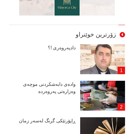
زۆرترین خوێنراو
دادپەروەری !؟
وادەی دابەشكردنی موچەی
وەزارەتی پەروەردە
ڕاپۆرتێكی گرنگ لەسەر زمان