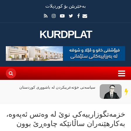
بەخێربێن بۆ کوردپلات
KURDPLAT
سیاسەتی خۆتەعریبکردن لە باشووری کوردستان
سەر
دێڕ
خزمەتگوزارییەكی نوێ لە وەتس ئەپەوە،
بەكارهێنەران ساڵانێكە چاوەڕێ بوون