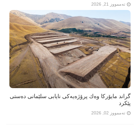
تەممووز 21, 2026
گراند مایۆرکا وەك پرۆژەیەکی نایابی سلێمانی دەستی
پێکرد
تەممووز 02, 2026