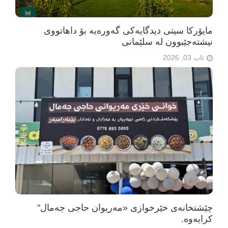
مایۆرکا سیتی دیدگایەکی گەورەیە بۆ داهاتووی
نیشتەجێبوون لە سلێمانی
ئاب 03, 2026
چێشتخانەی خێرخوازی «مەریوان حاجی جەمال"
كرایه‌وه‌.