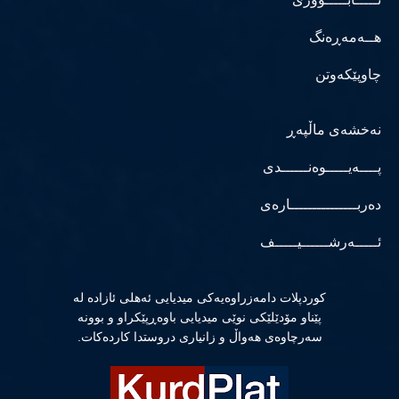
هــەمەڕەنگ
چاوپێکەوتن
نەخشەی ماڵپەڕ
پــــەیـــــوەنــــــدی
دەربـــــــــــــــارەی
ئـــــەرشــــــیـــــف
كوردپلات دامەزراوەیەكی میدیایی ئەهلی ئازادە لە
پێناو مۆدێلێكی نوێی میدیایی باوەڕپێكراو و بوونە
سەرچاوەی هەواڵ و زانیاری دروستدا كاردەكات.