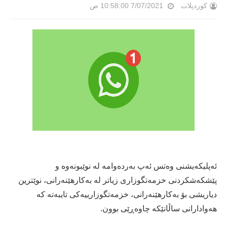
کوردپلات
7/07/2021 10:58:00 ص
ئەپلیكەیشنی وەتس ئەپ بەردەوامە لە نوێبونەوە و
پێشكەشكردنی خزمەتگوزاری زیاتر لە بەكارهێنەرانی، نوێترین
دیاریشی بۆ بەكارهێنەرانی، خزمەتگوزارییەكی تایبەتە كە
هەوادارانی ساڵانێكە چاوەڕێی بوون.