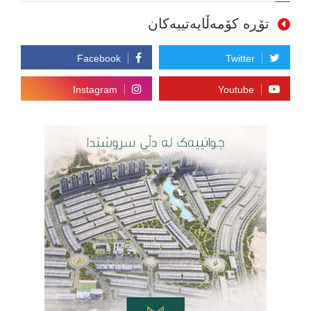
تۆڕە کۆمەڵایەتییەکان