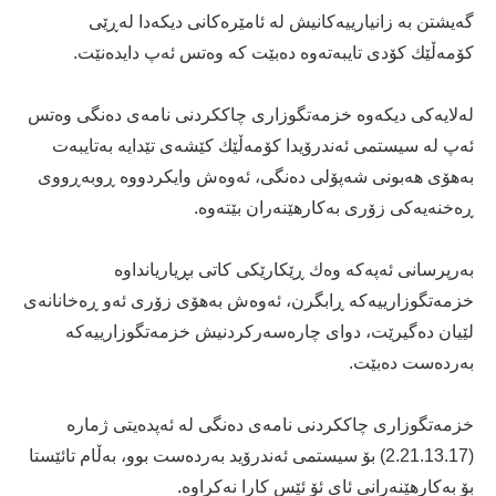
گەیشتن بە زانیارییەكانیش لە ئامێرەكانی دیكەدا لەڕێی
كۆمەڵێك كۆدی تایبەتەوە دەبێت كە وەتس ئەپ دایدەنێت.
لەلایەكی دیكەوە خزمەتگوزاری چاككردنی نامەی دەنگی وەتس
ئەپ لە سیستمی ئەندرۆیدا كۆمەڵێك كێشەی تێدایە بەتایبەت
بەهۆی هەبونی شەپۆلی دەنگی، ئەوەش وایكردووە ڕوبەڕووی
ڕەخنەیەكی زۆری بەكارهێنەران بێتەوە.
بەرپرسانی ئەپەكە وەك ڕێكارێكی كاتی بڕیاریانداوە
خزمەتگوزارییەكە ڕابگرن، ئەوەش بەهۆی زۆری ئەو ڕەخانانەی
لێیان دەگیرێت، دوای چارەسەركردنیش خزمەتگوزارییەكە
بەردەست دەبێت.
خزمەتگوزاری چاككردنی نامەی دەنگی لە ئەپدەیتی ژمارە
(2.21.13.17) بۆ سیستمی ئەندرۆید بەردەست بوو، بەڵام تائێستا
بۆ بەكارهێنەرانی ئای ئۆ ئێس كارا نەكراوە.