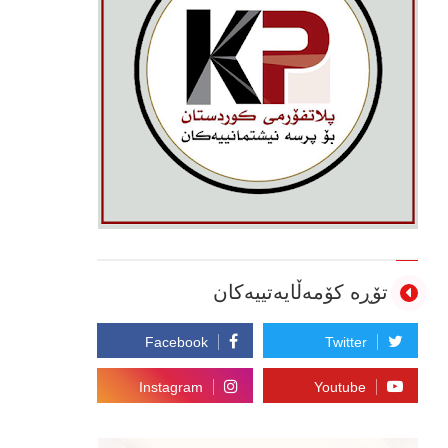
تۆڕە کۆمەڵایەتییەکان