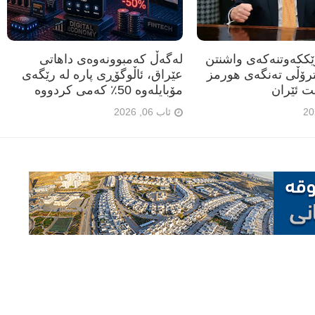
رێککەوتنەکەی واشنتن
لەگەڵ کەمبوونەوەی داهاتی
ترۆڵی تەنگەی هورمز
عێراق، ئاڵوگۆڕی پارە لە رێگەی
ت ئێران
مۆبایلەوە 50٪ کەمی کردووە
ئاب 06, 2026