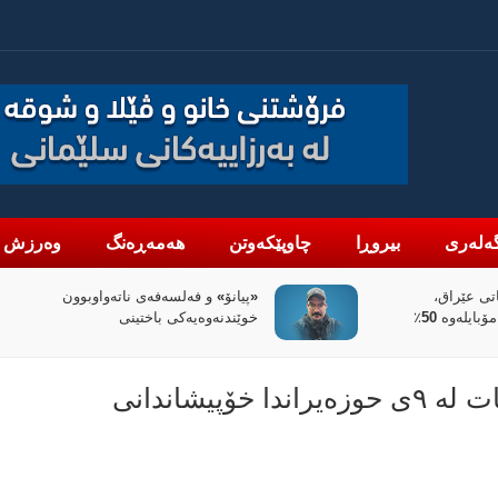
ەلەری
بیروڕا
چاوپێکەوتن
هەمەڕەنگ
وەرزش
ناتەواوبوون
سیاسەتی خۆتەعریبکردن لە باشووری
نی
کوردستان
لیژنه‌ی مانگرتنی نیشتمانی داوا ده‌كات له‌ ٩ی حوزه‌یراندا خۆپیشاندانی