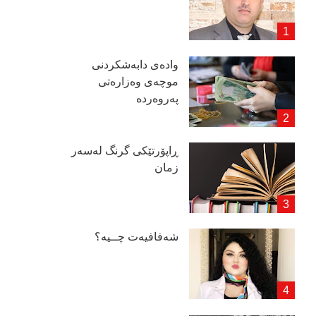
وادەی دابەشكردنی
موچەی وەزارەتی
پەروەردە
ڕاپۆرتێكی گرنگ لەسەر
زمان
شەفافیەت چــیە؟