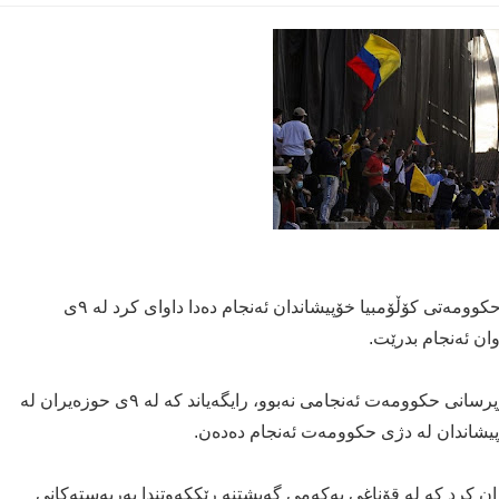
لیژنه‌ی مانگرتنی نیشتمانی كه‌ له‌ ٢٨ی نیسانه‌وه‌ له‌ دژی حكوومه‌تی كۆڵۆمبیا خۆپیشاندان ئه‌نجام ده‌دا داوای كرد له‌ ٩ی
وان ئه‌نجام بدرێت.
لیژنه‌ی مانگرتنی نیشتمانی كه‌ كۆبوونه‌وه‌كه‌ی له‌گه‌ڵ به‌رپرسانی حكوومه‌ت ئه‌نجامی نه‌بوو، رایگه‌یاند كه‌ له‌ ٩ی حوزه‌یران له‌
خۆپیشاندان له‌ دژی حكوومه‌ت ئه‌نجام ده‌ده‌ن.
 كرد كه‌ له‌ قۆناغی یه‌كه‌می گه‌یشتنه‌ رێككه‌وتندا به‌ربه‌سته‌كانی