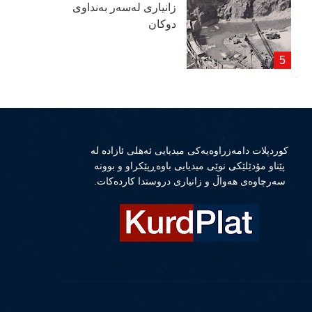
زانیاری لەسەر بەنداوی
دوكان
كوردپلات دامەزراوەیەكی میدیایی ئەهلی ئازادە لە
پێناو مۆدێلێكی نوێی میدیایی باوەڕپێكراو و بوونە
سەرچاوەی هەواڵ و زانیاری دروستدا كاردەكات.