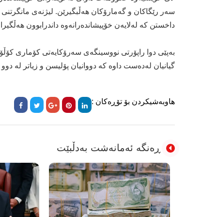
داخستن كه‌ له‌لایه‌ن خۆپیشانده‌رانه‌وه‌ داندرابوون هه‌ڵگیر
گیانیان له‌ده‌ست داوه‌ كه‌ دووانیان پۆلیسن و زیاتر له‌ دو
هاوبەشیکردن بۆ تۆڕەکان :
ڕەنگە ئەمانەشت بەدڵبێت