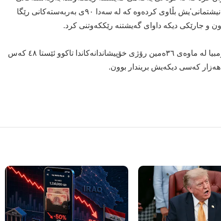
سه‌ر رێگاكان و گه‌مارۆكان هه‌ڵبگیرێن. لیژنه‌ی مانگرتنی نیشتمانی'یش بڵاوی كرده‌وه‌ كه‌ له‌ سه‌دا ٩٠ی به‌ربه‌سته‌كانی رێگا
اون و جارێكی دیكه‌ داوای گه‌یشتنه‌ رێككه‌وتنی كرد.
به‌پێی دوا راپۆرتی نووسینگه‌ی سه‌رۆكایه‌تی كۆماری كۆڵۆمبیا له‌ ماوه‌ی ٣٦ه‌مین رۆژی خۆپیشاندانه‌كاندا تاكوو ئێستا ٤٨ كه‌س
و هه‌زار كه‌سی دیكه‌یش بریندار بوون.