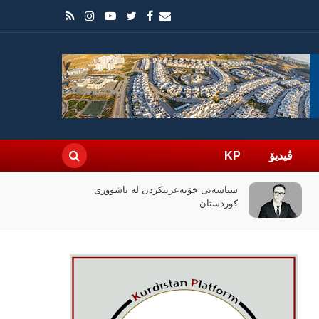
ڤیدیۆ
KP
چۆن فیلمی (ئۆدیسە)ی کریستۆفەر نۆلان
بووبە ڕووداوێکی جیهانی؟