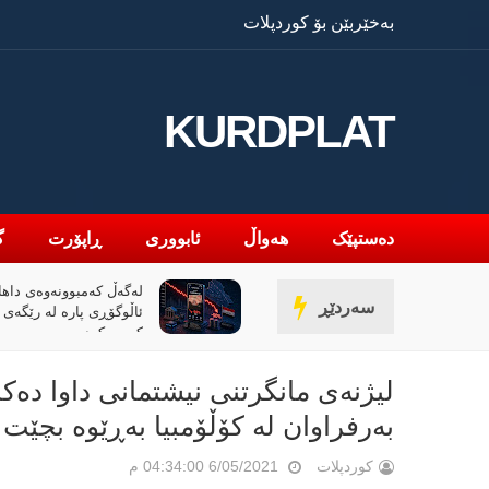
بەخێربێن بۆ کوردپلات
KURDPLAT
دەستپێک
هەواڵ
ئابووری
ڕاپۆرت
گ
گەڵ کەمبوونەوەی داهاتی عێراق،
«پیانۆ» و فەلسەفەی 
سەردێڕ
ئاڵوگۆڕی پارە لە رێگەی مۆبایلەوە 50٪
خوێندنەوەیەکی باختی
می کردووە
به‌رفراوان له‌ كۆڵۆمبیا به‌ڕێوه‌ بچێت
کوردپلات
6/05/2021 04:34:00 م