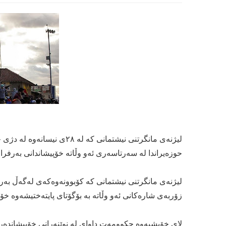
حوزه‌یراندا له‌ سه‌رتاسه‌ری ئه‌و وڵاته‌ خۆپیشاندانی به‌رفرا
زۆربه‌ی شاره‌كانی ئه‌و وڵاته‌ به‌ بۆگۆتای پایته‌ختیشه‌وه‌ 
لای خۆیشیه‌وه‌ حكوومه‌ت داوای له‌ نوێنه‌رانی خۆپیشانده‌ران