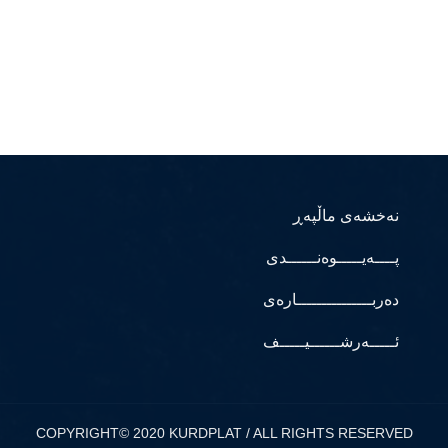
نەخشەی ماڵپەڕ
پــــەیـــــوەنــــــدی
دەربـــــــــــــــارەی
ئـــــەرشــــــیـــــف
COPYRIGHT© 2020 KURDPLAT / ALL RIGHTS RESERVED