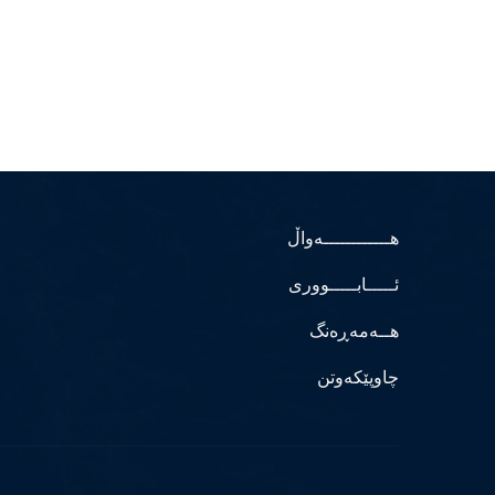
هــــــــــــەواڵ
ئـــــابـــــووری
هــەمەڕەنگ
چاوپێکەوتن