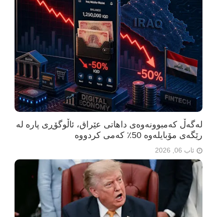
لەگەڵ کەمبوونەوەی داهاتی عێراق، ئاڵوگۆڕی پارە لە
رێگەی مۆبایلەوە 50٪ کەمی کردووە
ئاب 06, 2026