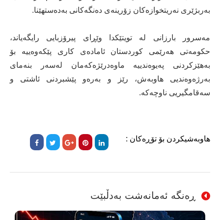
بەربژێری نەریتخوازەکان زۆرینەی دەنگەکانی بەدەستهێنا.
مەسرور بارزانی لە تویتێکدا وێڕای پیرۆزبایی رایگەیاند،
حکومەتی هەرێمی کوردستان ئامادەی کاری پێکەوەییە بۆ
بەهێزکردنی پەیوەندییە ماوەدرێژەکەمان لەسەر بنەمای
بەرژەوەندیی هاوبەش، رێز و بەرەو پێشبردنی ئاشتی و
سەقامگیریی ناوچەکە.
هاوبەشیکردن بۆ تۆڕەکان :
ڕەنگە ئەمانەشت بەدڵبێت