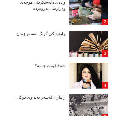
وادەی دابەشكردنی موچەی
وەزارەتی پەروەردە
ڕاپۆرتێكی گرنگ لەسەر زمان
شەفافیەت چــیە؟
زانیاری لەسەر بەنداوی دوكان