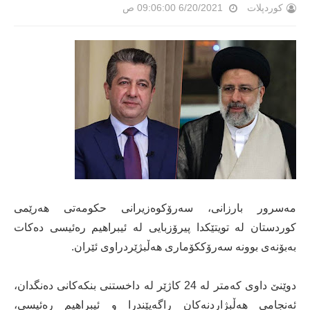
کوردپلات
6/20/2021 09:06:00 ص
مەسرور بارزانی، سەرۆکوەزیرانی حکومەتی هەرێمی
کوردستان لە تویتێکدا پیرۆزبایی لە ئیبراهیم رەئیسی دەکات
بەبۆنەی بوونە سەرۆککۆماری هەڵبژێردراوی ئێران.
دوێنێ داوی کەمتر لە 24 کاژێر لە داخستنی بنکەکانی دەنگدان،
ئەنجامی هەڵبژاردنەکان راگەیێندرا و ئیبراهیم رەئیسی،