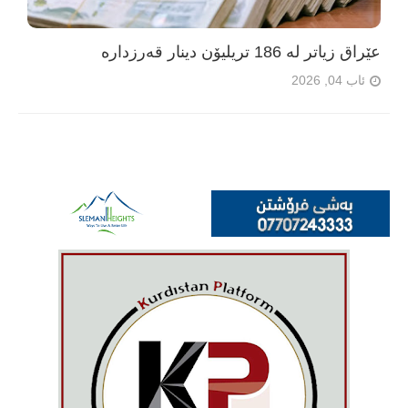
عێراق زیاتر لە 186 تریلیۆن دینار قەرزدارە
ئاب 04, 2026