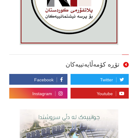
تۆڕە کۆمەڵایەتییەکان