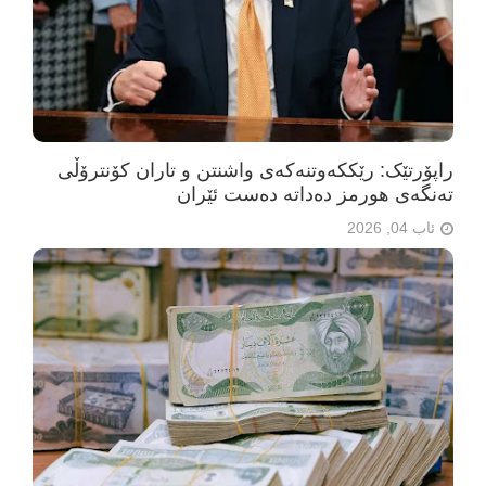
راپۆرتێک: رێککەوتنەکەی واشنتن و تاران کۆنترۆڵی
تەنگەی هورمز دەداتە دەست ئێران
ئاب 04, 2026