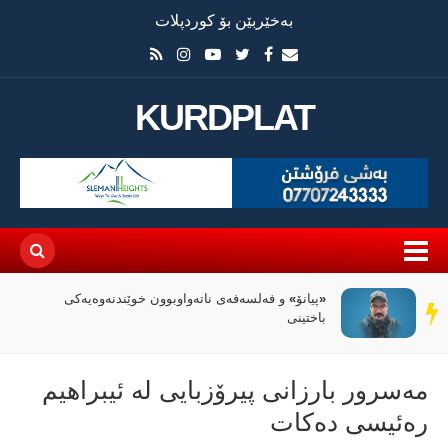
بەخێربێن بۆ کوردپلات
KURDPLAT
«پیانۆ» و فەلسەفەی ناتەواوبوون خوێندنەوەیەکی
سی
سەر
باختینی
دێڕ
مەسرور بارزانی پیرۆزبایی لە ئیبراهیم
رەئیسی دەکات