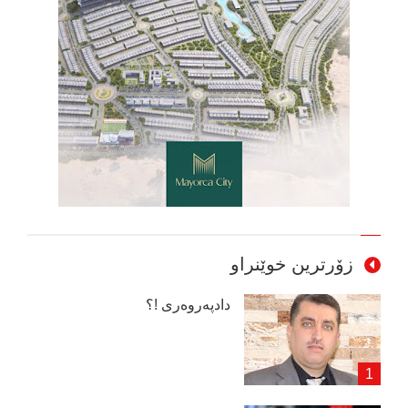
زۆرترین خوێنراو
دادپەروەری !؟