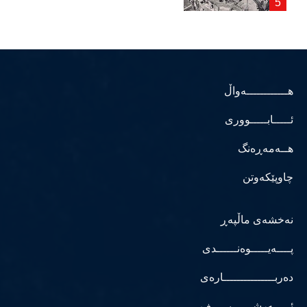
هــــــــــــەواڵ
ئـــــابـــــووری
هــەمەڕەنگ
چاوپێکەوتن
نەخشەی ماڵپەڕ
پــــەیـــــوەنــــــدی
دەربـــــــــــــــارەی
ئـــــەرشــــــیـــــف