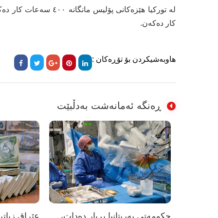
کار دەکەن.
هاوبەشیکردن بۆ تۆڕەکان :
ڕەنگە ئەمانەشت بەدڵبێت
حکومەتی بەریتانیا بڕیار دەدات،