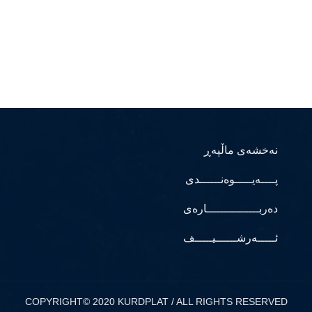
نەخشەی ماڵپەڕ
پــــەیـــــوەنــــــدی
دەربـــــــــــــــارەی
ئـــــەرشــــــیـــــف
COPYRIGHT© 2020 KURDPLAT / ALL RIGHTS RESERVED