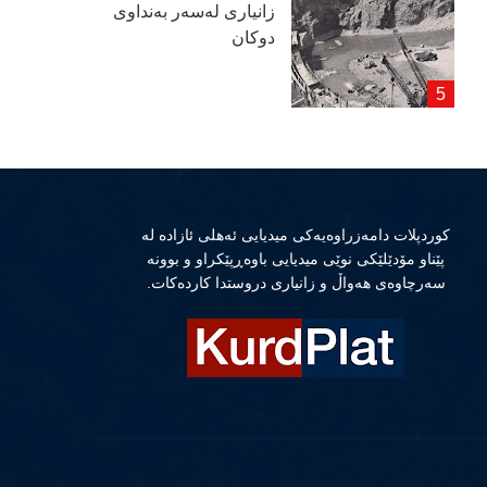
زانیاری لەسەر بەنداوی
دوكان
كوردپلات دامەزراوەیەكی میدیایی ئەهلی ئازادە لە
پێناو مۆدێلێكی نوێی میدیایی باوەڕپێكراو و بوونە
سەرچاوەی هەواڵ و زانیاری دروستدا كاردەكات.