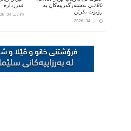
90٪ـی نەشتەرگەرییەکان بە
قەرزدارە
رۆبۆت بکرێن
ئاب 04, 2026
ئاب 04, 2026