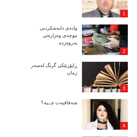
وادەی دابەشكردنی
موچەی وەزارەتی
پەروەردە
ڕاپۆرتێكی گرنگ لەسەر
زمان
شەفافیەت چــیە؟