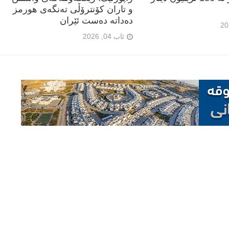
و تاران کۆنترۆڵی تەنگەی هورمز
دەداتە دەست ئێران
ئاب 04, 2026