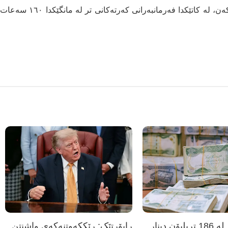
لە تورکیا ھێزەکانی پۆلیس مانگانە ٤٠٠ سەعات کار دەکەن، لە کاتێکدا فەرمانبەرانی کەرتەکانی تر لە مانگێکدا ١٦٠ سەعات
عێراق زیاتر لە 186 تریلیۆن دینار
راپۆرتێک: رێککەوتنەکەی واشنتن