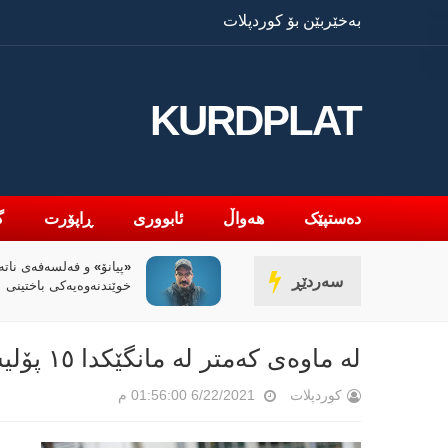
بەخێربێن بۆ کوردپلات
KURDPLAT
دەستپێک
هەواڵ
ئابووری
ڕاپۆرت
گ
ۆ» و فەلسەفەی ناتەواوبوون
سیاسەتی خۆتەعریبکردن
سەردێڕ
نەوەیەکی باختینی
کوردستان
لە ماوەی کەمتر لە مانگێکدا ١٥ پۆلیس لە تورکیا خۆیان کوشتووە
کوردپلات
6/22/2021 01:56:00 م