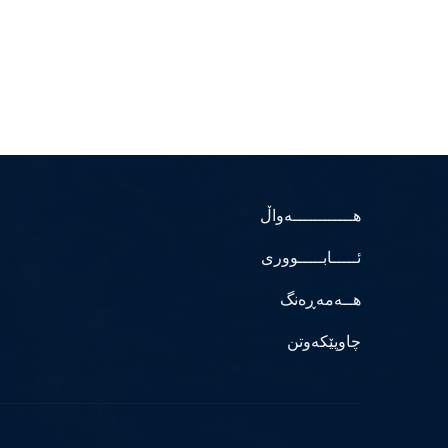
هــــــــــــەواڵ
ئـــــابـــــووری
هــەمەڕەنگ
چاوپێکەوتن