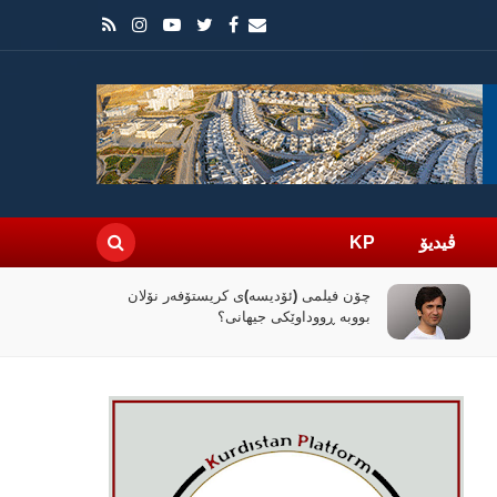
ڤیدیۆ
KP
راپۆرتێک: رێککەوتنەکەی واشنتن و تاران
کۆنترۆڵی تەنگەی هورمز دەداتە دەست
ئێران