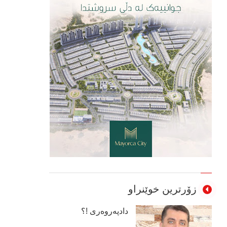
زۆرترین خوێنراو
دادپەروەری !؟