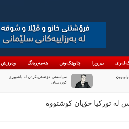
ەلەری
بیروڕا
چاوپێکەوتن
هەمەڕەنگ
وەرزش
 لە باشووری
چۆن فیلمی (ئۆدیسە)ی کریستۆفەر نۆلان
بووبە ڕووداوێکی جیهانی؟