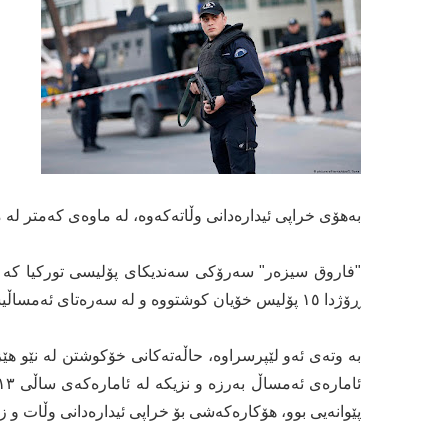
بەھۆی خراپی ئیدارەدانی وڵاتەکەوە، لە ماوەی کەمتر لە مانگێکدا ١٥ پۆلیس لە تورکیا خۆ
ڕۆژدا ١٥ پۆلیس خۆیان کوشتووە و لە سەرەتای ئەمساڵیشەوە ٤٠ پۆلیس ھەوڵی خۆکوشتنیان داوە.
بە وتەی ئەو لێپرسراوە، حاڵەتەکانی خۆکوشتن لە نێو ھێزە
پێوانەیی بوو، ھۆکارەکەشی بۆ خراپی ئیدارەدانی وڵات و 