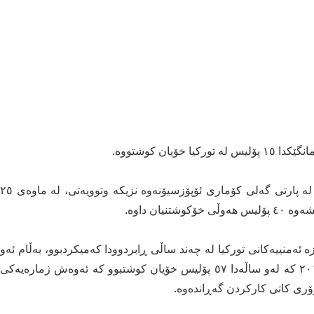
یان کوشتووە.
"فاروق سیزەر" سەرۆکی سەندیکای پۆلیسی تورکیا کە لە پارتی گەلی کۆماری ئۆپۆزسیۆنەوە نزیکە وتوویەتی، لە ماوەی ٢٥
 ئەمنییەکانی تورکیا لە چەند ساڵی ڕابردوودا کەمیکردبوو، بەڵام ئەو
ئامارەی ئەمساڵ بەرزە و نزیکە لە ئامارەکەی ساڵی ٢٠١٣ کە لەو ساڵەدا ٥٧ پۆلیس خۆیان کوشتبوو کە ئەوەش ژمارەیەکی
زۆری کاتی کارکردن گەڕاندەوە.