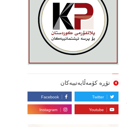
تۆڕە کۆمەڵایەتییەکان