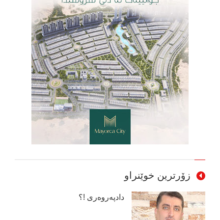
زۆرترین خوێنراو
دادپەروەری !؟