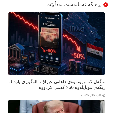
ڕەنگە ئەمانەشت بەدڵبێت
لەگەڵ کەمبوونەوەی داهاتی عێراق، ئاڵوگۆڕی پارە لە
رێگەی مۆبایلەوە 50٪ کەمی کردووە
ئاب 06, 2026