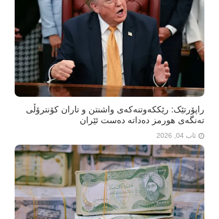
راپۆرتێک: رێککەوتنەکەی واشنتن و تاران کۆنترۆڵی
تەنگەی هورمز دەداتە دەست ئێران
ئاب 04, 2026