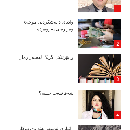
وادەی دابەشكردنی موچەی
وەزارەتی پەروەردە
ڕاپۆرتێكی گرنگ لەسەر زمان
شەفافیەت چــیە؟
زانیاری لەسەر بەنداوی دوكان