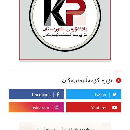
تۆڕە کۆمەڵایەتییەکان