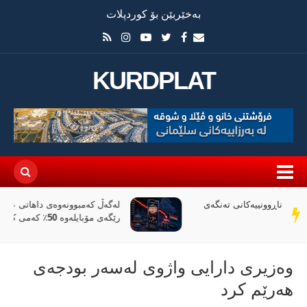
بەخێربێن بۆ کوردپلات
KURDPLAT
لەگەڵ کەمبوونەوەی داهاتی عێراق، ئاڵوگۆڕی پارە لە
سەر
رێگەی مۆبایلەوە 50٪ کەمی کردووە
دێڕ
وەزیری دارایی واژوی لەسەر بودجەی
هەرێم كرد