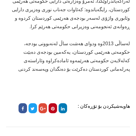
له‌راگه‌یاندراوێكدا، ئه‌مرۆ وه‌زاره‌تى دارایى حكومه‌تى هه‌رێمى
كوردستان، رایگه‌یاندوه‌: كه‌ئاوات جه‌ناب نوری وه‌زیری دارایی
وئابوری واژۆی له‌سه‌ر بودجه‌ی هه‌رێمی كوردستان كردوه‌ و
ڕه‌وانه‌ی ئه‌نجومه‌نی وه‌زیرانی حكومه‌تی هه‌رێم كرا.
له‌ساڵى 2013وه‌ ودواى هه‌شت ساڵ له‌نه‌بوونى بودجه‌،
حكومه‌تى هه‌رێمى كوردستان، یه‌كه‌مین بودجه‌ى ده‌بێت
كه‌له‌لایه‌ن حكومه‌تى هه‌رێمه‌وه‌ ئاماده‌كراوه‌ وئاراسته‌ى
په‌رله‌مانى كوردستان ده‌كرێت بۆ ده‌نگدان وپه‌سه‌ند كردنى
هاوبەشیکردن بۆ تۆڕەکان :