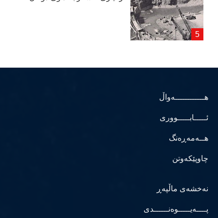
هــــــــــــەواڵ
ئـــــابـــــووری
هــەمەڕەنگ
چاوپێکەوتن
نەخشەی ماڵپەڕ
پــــەیـــــوەنــــــدی