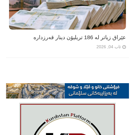
عێراق زیاتر لە 186 تریلیۆن دینار قەرزدارە
ئاب 04, 2026