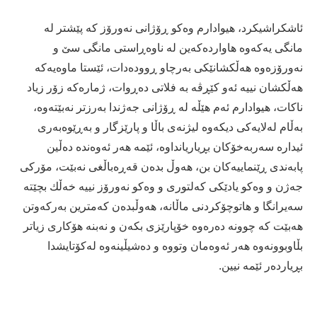
ئاشكراشیكرد، هیوادارم وەكو ڕۆژانی نەورۆز كە پێشتر لە
مانگی یەكەوە هاواردەكەین لە ناوەڕاستی مانگی سێ و
نەورۆزەوە هەڵكشانێكی بەرچاو ڕوودەدات، ئێستا ماوەیەكە
هەڵكشان نییە ئەو كێڕڤە بە فلاتی دەڕوات، ژمارەكە زۆر زیاد
ناكات، هیوادارم ئەم هێڵە لە ڕۆژانی جەژندا بەرزتر نەبێتەوە،
بەڵام لەلایەكی دیكەوە لیژنەی باڵا و پارێزگار و بەڕێوەبەری
ئیدارە سەربەخۆكان بڕیاریانداوە، ئێمە هەر ئەوەندە دەڵین
پابەندی ڕێنماییەكان بن، هەوڵ بدەن قەڕەباڵغی نەبێت، مۆركی
جەژن و وەكو یادێكی كەلتوری و وەكو نەورۆز نییە خەڵك بچێتە
سەیرانگا و هاتوچۆكردنی ماڵانە، هەوڵبدەن كەمترین بەركەوتن
هەبێت كە چوونە دەرەوە خۆپارێزی بكەن و نەبنە هۆكاری زیاتر
بڵاوبوونەوە هەر ئەوەمان وتووە و دەشیڵینەوە لەكۆتایشدا
بڕیاردەر ئێمە نیین.