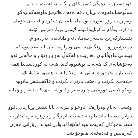
كوردستان بە دەنگی ئەمریكای ڕاگەیاند، لەسەر بابەتی
هەڵوەشاندنەوەی بڕیاری قەدەغەی هاتوچۆ ماوەیەكە وەكو
وەزارەت زۆر بەوردییەوە مامەڵەمان دەكرد و قسەی خۆمان
دەكرد، بەڵام لەكۆتاییدا ئێمە لایەنی بڕیاردەرنیین ئێمە
پێشنیازكەرین لەسەر بنەمای ئەو داتایانەی بەردەوام
دەخرێنەڕوو لە ڕێگەی سایتی وەزارەت یان لە بەغداەوە كە
پیشانی هاووڵاتیان دەدرێت و لەگەڵ ئەو بارودۆخ و حاڵەتی ئەو
نەخۆشانەی كە هەیە لە توشبووەكاندا هەیە لە كوردستاندا ئێمە
پێشنیارمانكردووە بەپێی ئەو ڕێكارانە بە هەموو شێوازێك
جێبەجێ بكرێت و دەبێت پارێزی بكرێت و ڤاكسینیش هاتووە
وەكو لایەنی دووەمی چارەسەر و ئەو شتانەی كە پێشتر وتومانە.
وتیشی”بەڵام وەزارەتی ناوخۆ و لیژنەی باڵا پێشتر بڕیاریان دابوو
دواتر دەسەڵاتیان داوەتە دەست پارێزگار و بەڕێوەبەرە ئیدارییە
سەربەخۆكان كە پێموانییە لەكۆتا لێدوانی ئەواندا ڕۆژانی جەژن
كەرەنتین و قەدەغەی هاتوچۆ بێت”.