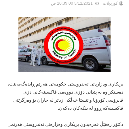
کوردپلات
5/11/2021 10:39:00 ص
بریكاری وەزارەتی تەندروستی حكومەتی هەرێم ڕایدەگەیەنێت،
دەستكراوە بە پێدانی دۆزی دووەمی ڤاكسینەكانی دژی
ڤایرۆسی كۆرۆنا و ئێستا خەڵكی زیاتر لە جاران بۆ وەرگرتنی
ڤاكسینەكە ڕوو لە بنكەكان دەكەن.
دكتۆر رەهێڵ فەرەیدون بریكاری وەزارەتی تەندروستی هەرێمی