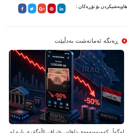
هاوبەشیکردن بۆ تۆڕەکان :
ڕەنگە ئەمانەشت بەدڵبێت
لەگەڵ کەمبوونەوەی داهاتی عێراق، ئاڵوگۆڕی پارە لە