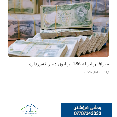
عێراق زیاتر لە 186 تریلیۆن دینار قەرزدارە
ئاب 04, 2026