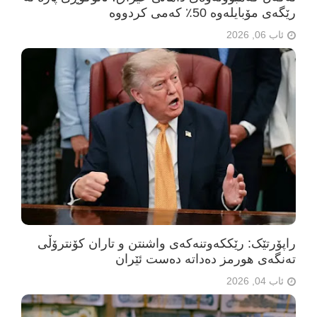
رێگەی مۆبایلەوە 50٪ کەمی کردووە
ئاب 06, 2026
راپۆرتێک: رێککەوتنەکەی واشنتن و تاران کۆنترۆڵی
تەنگەی هورمز دەداتە دەست ئێران
ئاب 04, 2026