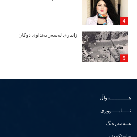
زانیاری لەسەر بەنداوی دوكان
هــــــــــــەواڵ
ئـــــابـــــووری
هــەمەڕەنگ
چاوپێکەوتن