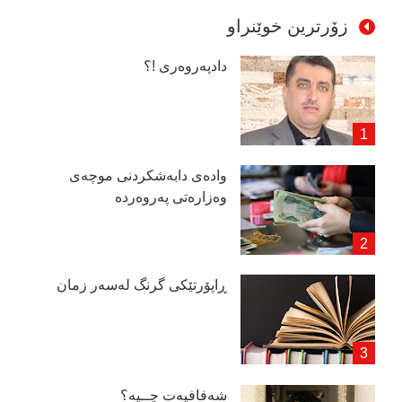
زۆرترین خوێنراو
دادپەروەری !؟
وادەی دابەشكردنی موچەی
وەزارەتی پەروەردە
ڕاپۆرتێكی گرنگ لەسەر زمان
شەفافیەت چــیە؟