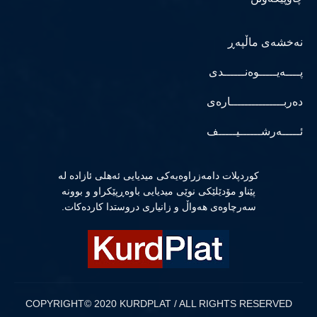
نەخشەی ماڵپەڕ
پــــەیـــــوەنــــــدی
دەربـــــــــــــــارەی
ئـــــەرشــــــیـــــف
كوردپلات دامەزراوەیەكی میدیایی ئەهلی ئازادە لە
پێناو مۆدێلێكی نوێی میدیایی باوەڕپێكراو و بوونە
سەرچاوەی هەواڵ و زانیاری دروستدا كاردەكات.
COPYRIGHT© 2020 KURDPLAT / ALL RIGHTS RESERVED