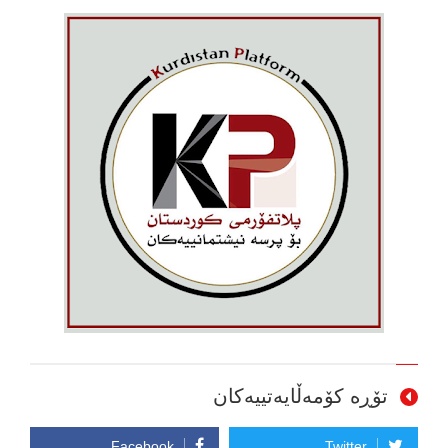
تۆڕە کۆمەڵایەتییەکان