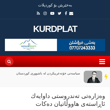
بەخێربێن بۆ کوردپلات
KURDPLAT
سیاسەتی خۆتەعریبکردن لە باشووری کوردستان
سەر
دێڕ
وەزارەتی تەندروستی داوایەك
ئاڕاستەی هاووڵاتیان دەكات