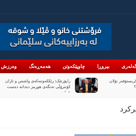
ەلەری
بیروڕا
چاوپێکەوتن
هەمەڕەنگ
وەرزش
واشنتن و تاران
ئابووریی جیهان تا کەی بەرگەی
 دەداتە دەست
ناڕوونییەکانی تەنگەی هورمز دەگرێت؟