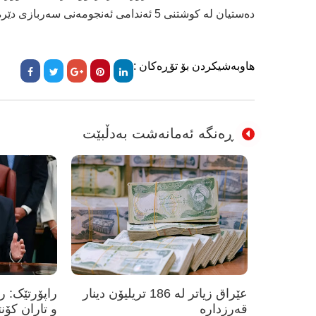
دەستیان لە کوشتنی 5 ئەندامی ئەنجومەنی سەربازی دێرەزوور هەبووە.
هاوبەشیکردن بۆ تۆڕەکان :
ڕەنگە ئەمانەشت بەدڵبێت
عێراق زیاتر لە 186 تریلیۆن دینار
راپۆرتێک: 
قەرزدارە
و تاران کۆن