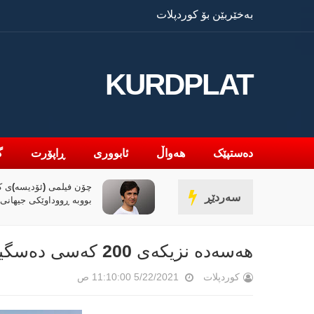
بەخێربێن بۆ کوردپلات
KURDPLAT
دەستپێک
هەواڵ
ئابووری
ڕاپۆرت
گ
یلمی (ئۆدیسە)ی کریستۆفەر نۆلان
راپۆرتێک: رێککەوتنەکەی 
سەردێڕ
 ڕووداوێکی جیهانی؟
کۆنترۆڵی تەنگەی هورمز
ئێران
هەسەدە نزیکەی 200 کەسی دەسگیرکرد
کوردپلات
5/22/2021 11:10:00 ص