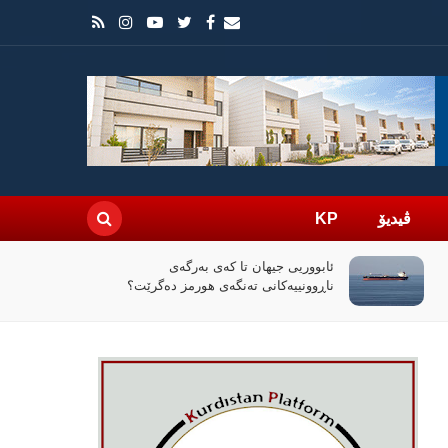
ڤیدیۆ
KP
لەگەڵ کەمبوونەوەی داهاتی عێراق،
ئاڵوگۆڕی پارە لە رێگەی مۆبایلەوە 50٪
کەمی کردووە