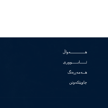
هــــــــــــەواڵ
ئـــــابـــــووری
هــەمەڕەنگ
چاوپێکەوتن