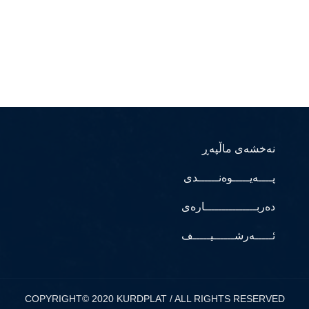
نەخشەی ماڵپەڕ
پــــەیـــــوەنــــــدی
دەربـــــــــــــــارەی
ئـــــەرشــــــیـــــف
COPYRIGHT© 2020 KURDPLAT / ALL RIGHTS RESERVED