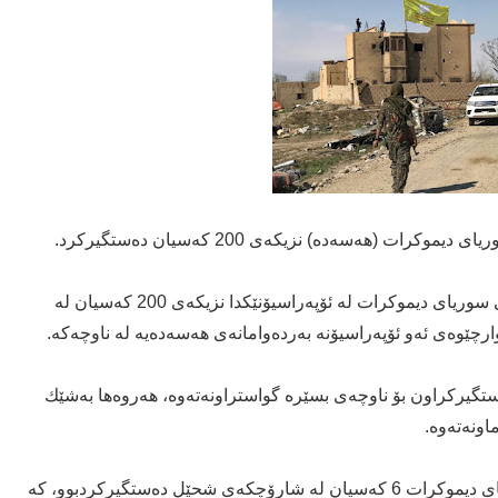
ت (هەسەدە) نزیکەی 200 کەسیان دەستگیرکرد.
روانگەی سووری بۆ مافەکانی مرۆڤ رایگەیاند، هێزەکانی سوریای دیموکرات لە ئۆپەراسیۆنێكدا نزیکەی 200 کەسیان لە
چێوەی ئەو ئۆپەراسیۆنە بەردەوامانەی هەسەدەیە لە ناوچەکە.
تگیرکراون بۆ ناوچەی بسێرە گواستراونەتەوە، هەروەها بەشێك
اونەتەوە.
ئەمە لە کاتێکدایە کە لە رۆژانی رابردوو هێزەکانی سووریای دیموکرات 6 کەسیان لە شارۆچکەی شحێل دەستگیرکردبوو، کە