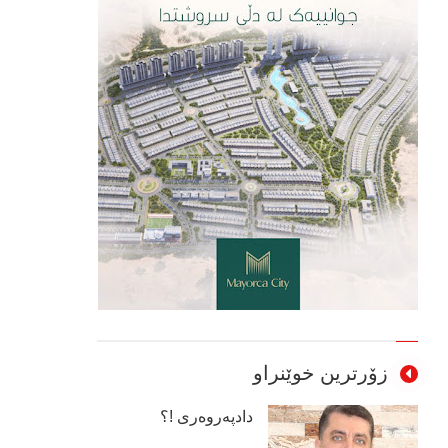
زۆرترین خوێنراو
دادپەروەری !؟