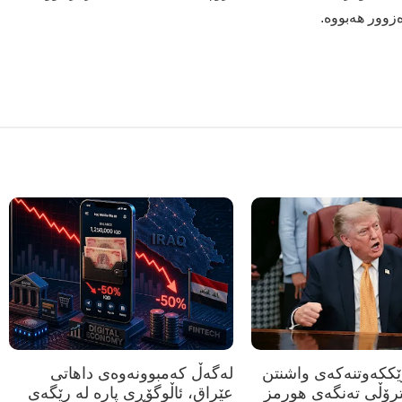
رێککەوتنەکەی واشنتن
لەگەڵ کەمبوونەوەی داهاتی
ترۆڵی تەنگەی هورمز
عێراق، ئاڵوگۆڕی پارە لە رێگەی