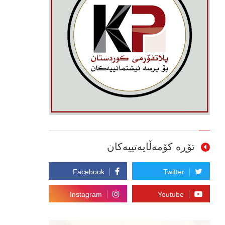
تۆڕە کۆمەڵایەتییەکان