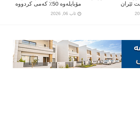
ت ئێران
مۆبایلەوە 50٪ کەمی کردووە
ئاب 06, 2026