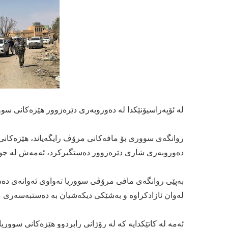
لە ئۆپەراسیۆنێكدا لە دەوروبەری دێرەزوور هێزەکانی سووریای دیموکرا
دەوروبەری شاری دێرەزوور دەستگیرکرد، ئەمەش لە چوار
بەپێی روانگەی مافی مرۆڤی سووریا تەواوی ئەوانەی دەس
لەوان ئازادکراوە و بەشێكی دیکەشیان بە دەستبەسەری م