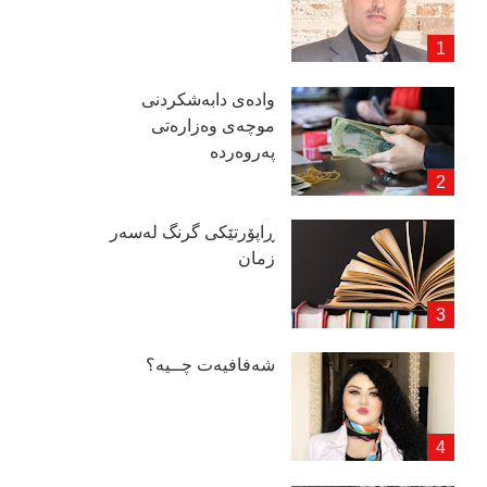
وادەی دابەشكردنی
موچەی وەزارەتی
پەروەردە
ڕاپۆرتێكی گرنگ لەسەر
زمان
شەفافیەت چــیە؟