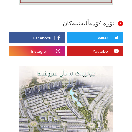
تۆڕە کۆمەڵایەتییەکان