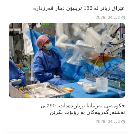
عێراق زیاتر لە 186 تریلیۆن دینار قەرزدارە
ئاب 04, 2026
حکومەتی بەریتانیا بڕیار دەدات، 90٪ـی
نەشتەرگەرییەکان بە رۆبۆت بکرێن
ئاب 04, 2026