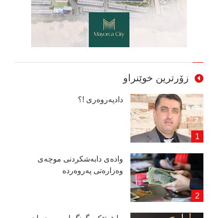
زۆرترین خوێنراو
دادپەروەری !؟
وادەی دابەشكردنی موچەی
وەزارەتی پەروەردە