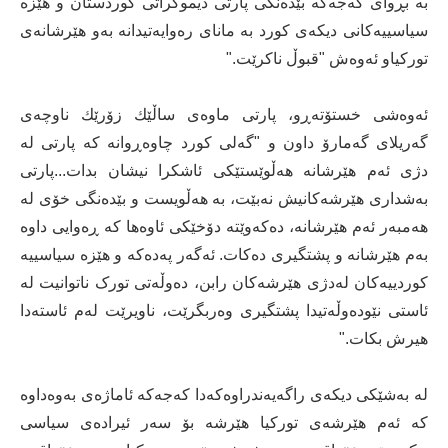
بە بڕوای كەجەكە بێدەنگی پارتی دیموكراتی كوردستان و هێزە
سیاسییەكانی دیكەی كورد بە مانای رەوایەتیدانە بەو هێرشانەی
توركیاو ئەوەش "قبوڵ ناكرێت."
ئەوەشی خستۆتەڕو، پارتی ماوەی ساڵێك زۆرێك ناوچەی
گەریلای گەمارۆ داون و "گەلی کورد چاوەڕوانە کە پارتی لە
دژی ئەم هێرشانە هەڵوێستێکی ئاشکرا نیشان بدات...پارتی
بەشداری هێرشەکانیش نەبێت، بە هەڵویست و بێدەنگی خۆی لە
هەمبەر ئەم هێرشانە، دەکەوێتە دۆخێکی ئاوەها کە ڕەوایی داوە
بەم هێرشانە و پشتگیری دەکات. ئەگەر پەدەکە و هێزە سیاسییە
کوردییەکان لەدژی هێرشەکان رابن، دەوڵەتی تورک ناتوانیت لە
ئاستی نێودەوڵەتیدا پشتگیری وەربگرێت، ناویرێت لەم ئاستەدا
هیرش بکات."
لە بەشێكی دیكەی راگەیەندراوەكەدا كەجەكە ئاماژەی بەوەداوە
كە ئەم هێرشەی توركیا هێرشە بۆ سەر ئیرادەی سیاسی