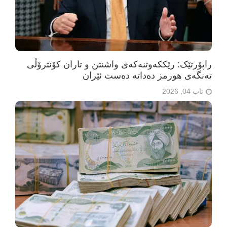
راپۆرتێک: رێککەوتنەکەی واشنتن و تاران کۆنترۆڵی
تەنگەی هورمز دەداتە دەست ئێران
ئاب 04, 2026