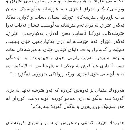
حكومەتی عێراق و هەڕەشەشە بۆ سەر یەكپارچەیی عێراق و
وتویەتی"ئەگەر عێراق لەدژی ئەم هێڕشانە هەڵویستێک نیشان
بدات ناڕەوایی هێرشەکانی تورکیا نیشان دەدات و لاوازی دەکا.
ئەگەر عێراق لە دژی ئەم هێرشانە هەڵویست نیشان نەدات ئەوا
هێرشەکانی تورکیا ئاسایی دەبن لەدژی یەکپارچەیی عێراق.
ئەگەر عێراق ئەم هێرشانە لە دژی یەکپارچەیی خۆی ببینێت،
دەبێت ڕاگەیەنراو بدات، داوای کۆتایی هێنان بە هێرشەکان بکات
و بەم شێوەیە بەرپرسیارێتی خۆی بەجێبهێنێت. بە بێدەنگی
دەسەڵاتداری عێراقیش شەریکی ئەم هێرشانەن، لە لایەکیشەوە
بە هەڵوێستی خۆی لەدژی تورکیا ڕۆلێکی مێژوویی دەگێڕێت."
هەروەك هێمای بۆ ئەوەش كردوە كە ئەو هێرشە تەنها لە دژی
گەریلا نییە بەڵكو لە دژی هەمو كوردە "بۆیە دەبێت کوردان لە
هەر شوینێک بن ڕاپەڕن و لەگەڵ گەریلا ببنە یەک."
هەروەك هێرشەكەشی بە هێرش بۆ سەر باشوری كوردستان