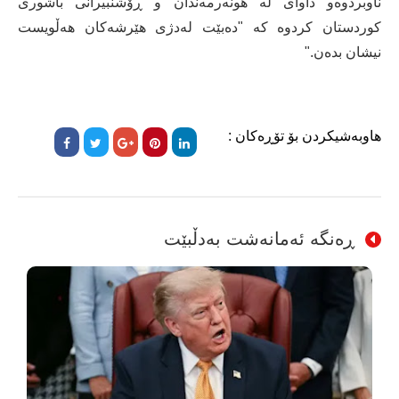
ناوبردوەو داوای لە هونەرمەندان و ڕۆشنبیرانی باشوری
کوردستان كردوە كە "دەبێت لەدژی هێرشەکان هەڵویست
نیشان بدەن."
هاوبەشیکردن بۆ تۆڕەکان :
ڕەنگە ئەمانەشت بەدڵبێت