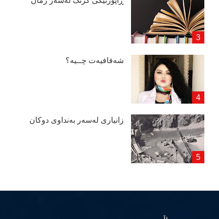
ڕاپۆرتێكی گرنگ لەسەر زمان
شەفافیەت چــیە؟
زانیاری لەسەر بەنداوی دوكان