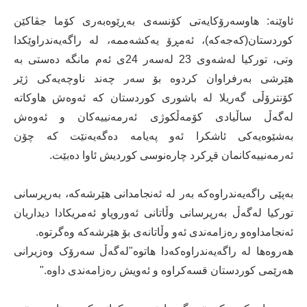
ئاوێنە: هاوسەرۆکایەتی کۆنسەی بەڕێوەبەری كۆما جڤاكێن
كوردستان(كەجەكە)، ئەمڕۆ یەكشەممە، لە راگەیەندراوێكدا
وتی، توركیا لەشەوی 23 لەسەر 24ی ئەم مانگە دەستی بە
هێرشی بەرفراوان كردوە بۆ سەر چەند ناوچەیەكی ژێر
كۆنترۆڵی گەریلا لە باشوری كوردستان كە ئەوەش هاوكاتە
لەگەڵ ساڵیادی كۆمەڵكوژی ئەرمەنییەكان و ئەوەش
بەشێوەیەكی ئاشكرا ئەو پەیامە دەگەیەنێت كە چۆن
ئەرمەنییەكانمان قڕكرد چارەنوسی كوردیش ئاوا دەبێت.
بەپێی راگەیەندراوەكە بەر لە ئەنجامدانی هێرشەكە، بەرپرسانی
توركیا لەگەڵ بەرپرسانی وڵاتانی ئەوروپاو ئەمریكادا دیداریان
ئەنجامداوەو رەزامەندی ئەو وڵاتانەی بۆ هێرشەكە وەگرتوە.
هەروەها لە راگەیەندراوەكەدا هاتوە"لەگەڵ سەرۆک وەزیرانی
هەرێمی کوردستان قسەکراوە و ئەویش رەزامەندی داوە."