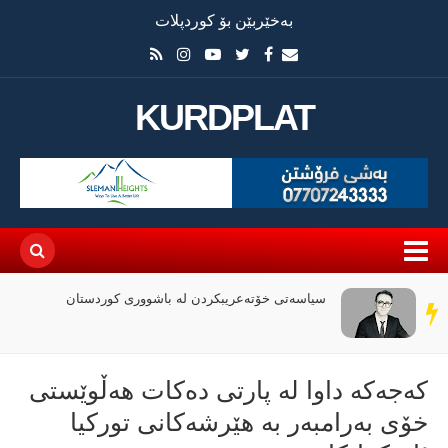
بەخێربێن بۆ کوردپلات
KURDPLAT
سیاسەتی خۆتەعریبکردن لە باشووری کوردستان
سەر
دێڕ
كەجەكە داوا لە پارتی دەكات هەڵوێستی
خۆی بەرامبەر بە هێرشەكانی توركیا