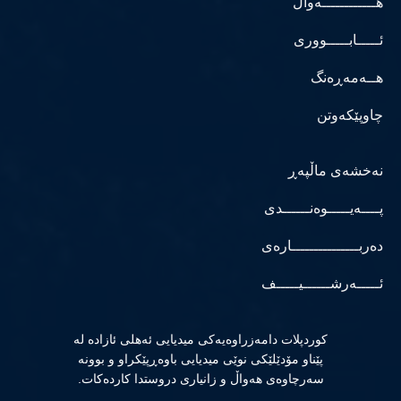
هــــــــــــەواڵ
ئـــــابـــــووری
هــەمەڕەنگ
چاوپێکەوتن
نەخشەی ماڵپەڕ
پــــەیـــــوەنــــــدی
دەربـــــــــــــــارەی
ئـــــەرشــــــیـــــف
كوردپلات دامەزراوەیەكی میدیایی ئەهلی ئازادە لە
پێناو مۆدێلێكی نوێی میدیایی باوەڕپێكراو و بوونە
سەرچاوەی هەواڵ و زانیاری دروستدا كاردەكات.