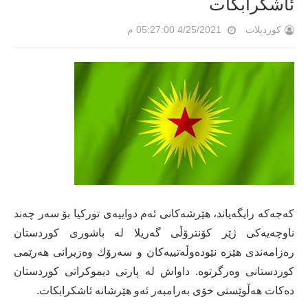
ئاشكرابكات
کوردپلات
4/25/2021 05:27:00 م
كەجەكە رایگەیاند، هێرشەكانی ئەم دواییەی توركیا بۆ سەر چەند
ناوچەیەكی ژێر كۆنترۆڵی گەریلا لە باشوری كوردستان
رەزامەندی هێزە نێودەوڵەتییەكان و سەرۆك وەزیرانی هەرێمی
كوردستانی وەرگرتوە. داواش لە پارتی دیموكراتی كوردستان
دەكات هەڵوێستی خۆی بەرامبەر ئەو هێرشانە ئاشكرابكات.