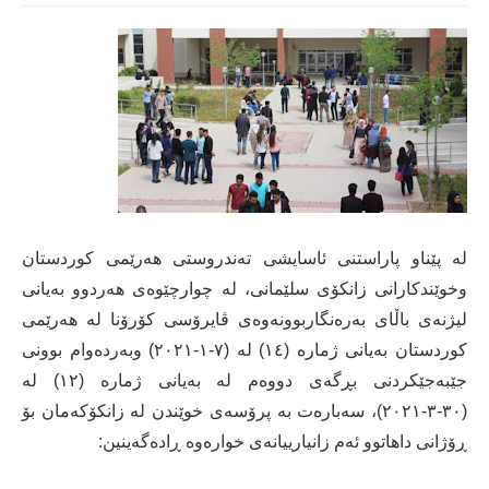
لە پێناو پاراستنی ئاسایشی تەندروستی ھەرێمی کوردستان
وخوێندکارانی زانکۆی سلێمانی، لە چوارچێوەی ھەردوو بەیانی
لیژنەی باڵای بەرەنگاربوونەوەی ڤایرۆسی کۆرۆنا لە ھەرێمی
کوردستان بەیانی ژمارە (١٤) لە (٧-١-٢٠٢١) وبەردەوام بوونی
جێبەجێکردنی بڕگەی دووەم لە بەیانی ژمارە (١٢) لە
(٣٠-٣-٢٠٢١)، سەبارەت بە پرۆسەی خوێندن لە زانکۆکەمان بۆ
ڕۆژانی داھاتوو ئەم زانیارییانەی خوارەوە ڕادەگەینین: