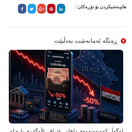
هاوبەشیکردن بۆ تۆڕەکان :
ڕەنگە ئەمانەشت بەدڵبێت
لەگەڵ کەمبوونەوەی داهاتی عێراق، ئاڵوگۆڕی پارە لە