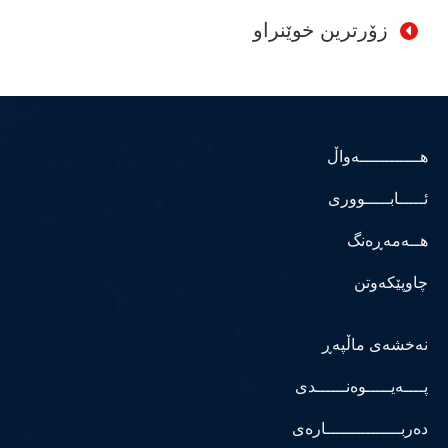
زۆرترین خوێنراو
هــــــــــــەواڵ
ئـــــابـــــووری
هــەمەڕەنگ
چاوپێکەوتن
نەخشەی ماڵپەڕ
پــــەیـــــوەنــــــدی
دەربـــــــــــــــارەی