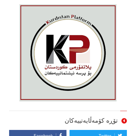
تۆڕە کۆمەڵایەتییەکان