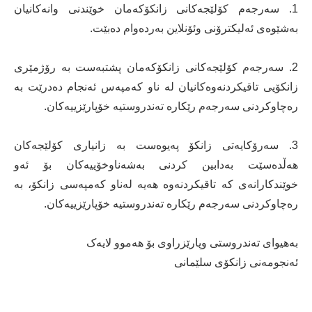
1. سەرجەم کۆلێجەکانی زانکۆکەمان خوێندنی وانەکانیان
بەشێوەی ئەلیکترۆنی وئۆنلاین بەردەوام دەبێت.
2. سەرجەم کۆلێجەکانی زانکۆکەمان پشتبەست بە رۆژمێری
زانکۆیی تاقیکردنەوەکانیان لە ناو کەمپەس ئەنجام دەدرێت بە
رەچاوکردنی سەرجەم رێکارە تەندروستیە خۆپارێزییەکان.
3. سەرۆکایەتی زانکۆ پەیوەست بە زانیاری کۆلێجەکان
ھەڵدەسێت بەدابین کردنی بەشەناوخۆییەکان بۆ ئەو
خوێندکارانەی کە تاقیکردنەوە ھەیە لەناو کەمپەسی زانکۆ، بە
رەچاوکردنی سەرجەم رێکارە تەندروستیە خۆپارێزییەکان.
بەھیوای تەندروستی وپارێزراوی بۆ ھەموو لایەک
ئەنجومەنی زانکۆی سلێمانی