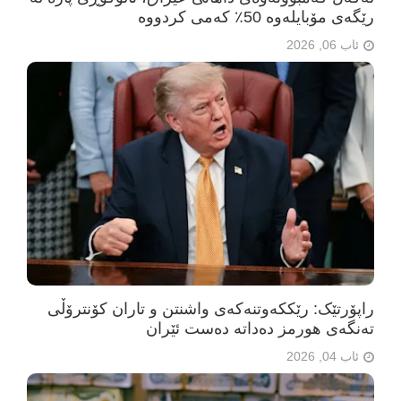
رێگەی مۆبایلەوە 50٪ کەمی کردووە
ئاب 06, 2026
راپۆرتێک: رێککەوتنەکەی واشنتن و تاران کۆنترۆڵی
تەنگەی هورمز دەداتە دەست ئێران
ئاب 04, 2026