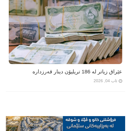
عێراق زیاتر لە 186 تریلیۆن دینار قەرزدارە
ئاب 04, 2026