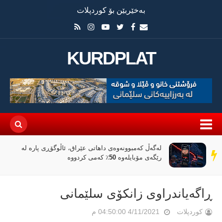
بەخێربێن بۆ کوردپلات
KURDPLAT
«پیانۆ» و فەلسەفەی ناتەواوبوون خوێندنەوەیەکی
سەر
باختینی
دێڕ
ڕاگەیاندراوی زانکۆی سلێمانی
کوردپلات
4/11/2021 04:50:00 م