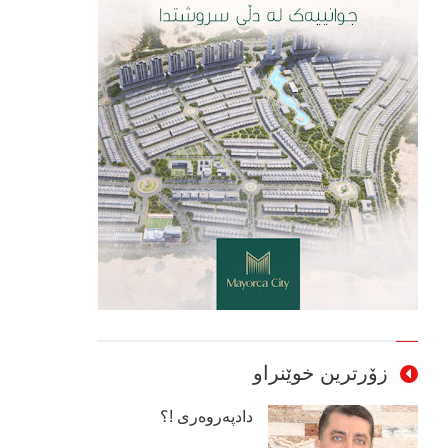
زۆرترین خوێنراو
دادپەروەری !؟