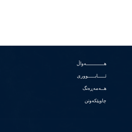
هــــــــــــەواڵ
ئـــــابـــــووری
هــەمەڕەنگ
چاوپێکەوتن