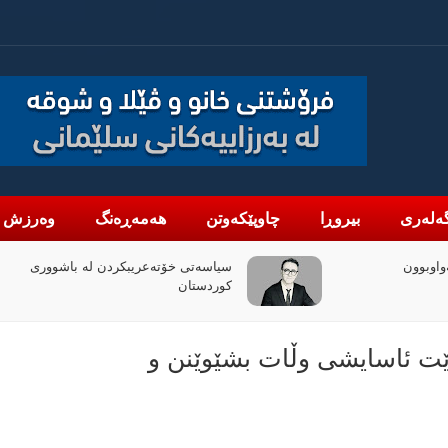
ەلەری
بیروڕا
چاوپێکەوتن
هەمەڕەنگ
وەرزش
واوبوون
سیاسەتی خۆتەعریبکردن لە باشووری
کوردستان
نه‌وێت ئاسایشی وڵات بشێوێنن و