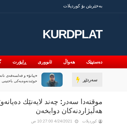
بەخێربێن بۆ کوردپلات
KURDPLAT
دەستپێک
هەواڵ
ئابووری
ڕاپۆرت
گ
«پیانۆ» و فەلسەفەی ناتە
سەردێڕ
خوێندنەوەیەکی باختینی
موقته‌دا سه‌در: چه‌ند لایه‌نێك ده‌یا
هه‌ڵبژاردنه‌كان دوابخه‌ن
کوردپلات
4/24/2021 10:27:00 ص