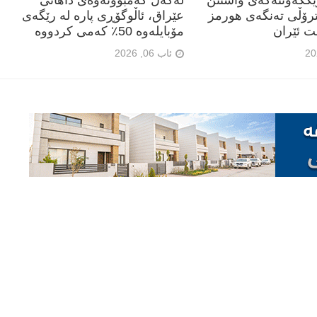
رێککەوتنەکەی واشنتن
لەگەڵ کەمبوونەوەی داهاتی
ترۆڵی تەنگەی هورمز
عێراق، ئاڵوگۆڕی پارە لە رێگەی
ت ئێران
مۆبایلەوە 50٪ کەمی کردووە
ئاب 06, 2026