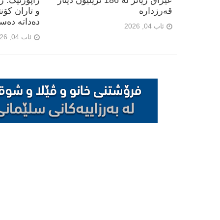
عێراق زیاتر لە 186 تریلیۆن دینار
راپۆرتێک: 
قەرزدارە
و تاران کۆن
دەداتە دەس
ئاب 04, 2026
ئاب 04, 2026