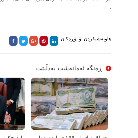
.
هاوبەشیکردن بۆ تۆڕەکان :
ڕەنگە ئەمانەشت بەدڵبێت