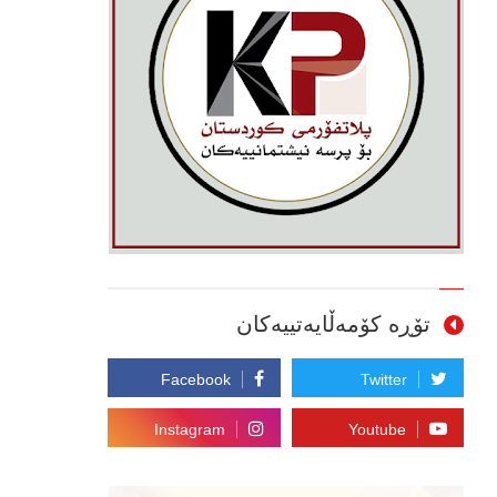
تۆڕە کۆمەڵایەتییەکان