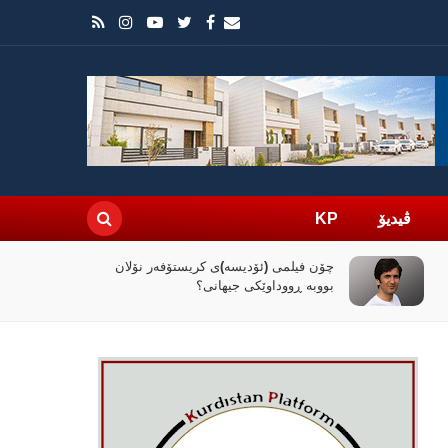
ڤیدیۆ
KP
چۆن فیلمی (ئۆدیسە)ی کریستۆفەر نۆلان
بووبە ڕووداوێکی جیهانی؟