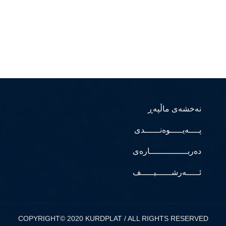
نەخشەی ماڵپەڕ
پــــەیـــــوەنــــــدی
دەربـــــــــــــــارەی
ئـــــەرشــــــیـــــف
COPYRIGHT© 2020 KURDPLAT / ALL RIGHTS RESERVED