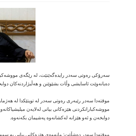
سه‌رۆكی ره‌وتی سه‌در رایده‌گه‌ێنێت، له‌ رێگه‌ی مووشه‌كباران
ده‌یانه‌وێت ئاسایشی وڵات بشێوێنن و هه‌ڵبژاردنه‌كان دوابخ
موقته‌دا سه‌در رێبه‌ری ره‌وتی سه‌در له‌ تویتێكدا له‌ هه‌ژما
مووشه‌كبارانكردنی هێزه‌كانی بیانی له‌لایه‌ن میلیشیاكانه‌وه
دوابخه‌ن و ئه‌و هێزانه‌ له‌كشانه‌وه‌ په‌شیمان بكه‌نه‌وه‌.
موقته‌دا سه‌در ده‌شڵێت: مانه‌وه‌ی هێزه‌كانی بیانی به‌ سو