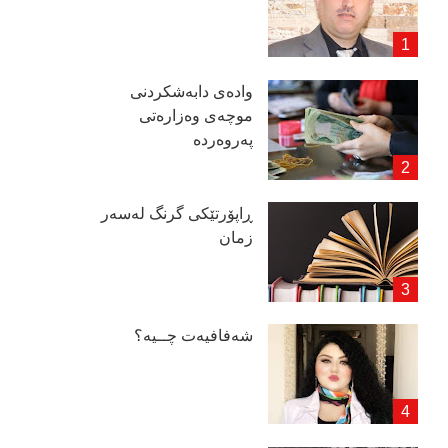
وادەی دابەشكردنی
موچەی وەزارەتی
پەروەردە
ڕاپۆرتێكی گرنگ لەسەر
زمان
شەفافیەت چــیە؟