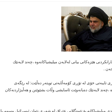
كردنی هێزه‌كانی بیانی له‌لایه‌ن میلیشیاكانه‌وه‌ ،چه‌ند لایه‌نێك
ه‌ن .
ری تایبه‌تی خۆی له‌ تۆڕی كۆمه‌ڵایه‌تی تویته‌ر ده‌ڵێت: له‌ رێگه‌ی
‌ ،چه‌ند لایه‌نێك ده‌یانه‌وێت ئاسایشی وڵات بشێوێنن و هه‌ڵبژاردنه‌كان
ودی میلیشیاكانه‌ بۆ تێوه‌گلانی عێراق له‌ شه‌ڕی نێوان ئیسرائیل وسووریا