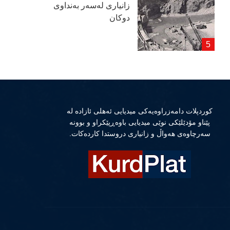
زانیاری لەسەر بەنداوی
دوكان
كوردپلات دامەزراوەیەكی میدیایی ئەهلی ئازادە لە
پێناو مۆدێلێكی نوێی میدیایی باوەڕپێكراو و بوونە
سەرچاوەی هەواڵ و زانیاری دروستدا كاردەكات.