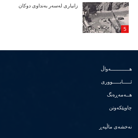
زانیاری لەسەر بەنداوی دوكان
هــــــــــــەواڵ
ئـــــابـــــووری
هــەمەڕەنگ
چاوپێکەوتن
نەخشەی ماڵپەڕ