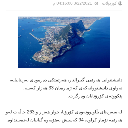
کوردپلات
3/22/2021 04:16:00 م
دانیشتتوانی هەرێمی گیبرالتار، هەرێمێکی دەرەوەی بەریتانیایە،
تەواوی دانیشتووانەکەی کە ژمارەیان 33 هەزار کەسە،
پێکووتەی کۆرۆنایان وەرگرت.
لە سەرەتای بڵاوبوونەوەی کۆرۆنا، چوار هەزار و 263 حاڵەت لەو
هەرێمە تۆمار کراوە، 94 کەسیش بەهۆیەوە گیانیان لەدەستداوە.