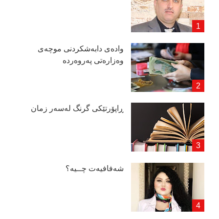
وادەی دابەشكردنی موچەی
وەزارەتی پەروەردە
ڕاپۆرتێكی گرنگ لەسەر زمان
شەفافیەت چــیە؟