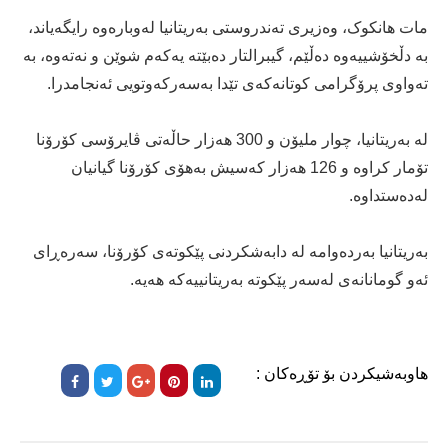
مات هانکوک، وەزیری تەندروستی بەریتانیا لەوبارەوە رایگەیاند،
بە دڵخۆشییەوە دەڵێم، گیبرالتار دەبێتە یەکەم شوێن و نەتەوە، بە
تەواوی پرۆگرامی کوتانەکەی تێدا بەسەرکەوتویی ئەنجامدرا.
لە بەریتانیا، چوار ملیۆن و 300 هەزار حاڵەتی ڤایرۆسی کۆرۆنا
تۆمار کراوە و 126 هەزار کەسیش بەهۆی کۆرۆنا گیانیان
لەدەستداوە.
بەریتانیا بەردەوامە لە دابەشکردنی پێکوتەی کۆرۆنا، سەرەڕای
ئەو گومانانەی لەسەر پێکوتە بەریتانییەکە هەیە.
هاوبەشیکردن بۆ تۆڕەکان :