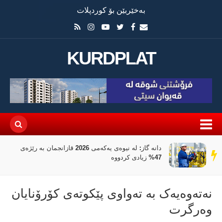
بەخێربێن بۆ کوردپلات
KURDPLAT
دانە گاز: لە نیوەی یەکەمی 2026 قازانجمان بە رێژەی
سەر
47% زیادی کردووە
دێڕ
نەتەوەیەک بە تەواوی پێکوتەی کۆرۆنایان
وەرگرت