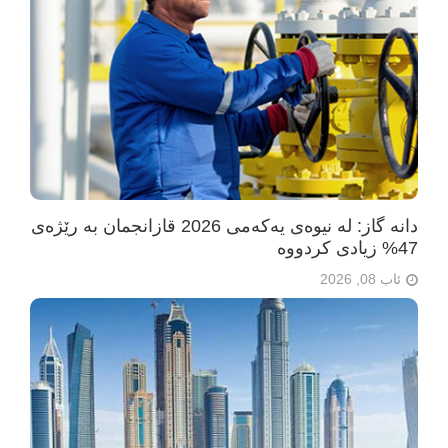
دانە گاز: لە نیوەی یەکەمی 2026 قازانجمان بە رێژەی
47% زیادی کردووە
ئاب 08, 2026