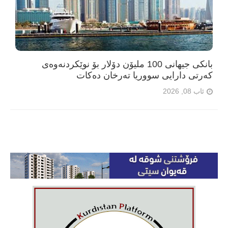
بانکی جیهانی 100 ملیۆن دۆلار بۆ نوێکردنەوەی
کەرتی دارایی سووریا تەرخان دەکات
ئاب 08, 2026