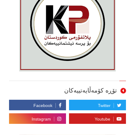
تۆڕە کۆمەڵایەتییەکان