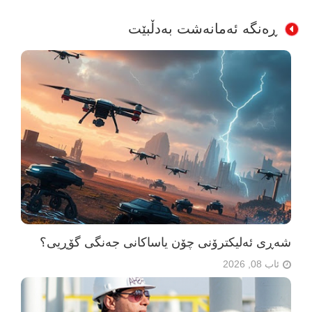
ڕەنگە ئەمانەشت بەدڵبێت
شەڕی ئەلیکترۆنی چۆن یاساکانی جەنگی گۆڕیی؟
ئاب 08, 2026