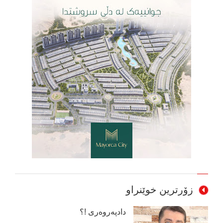
زۆرترین خوێنراو
دادپەروەری !؟