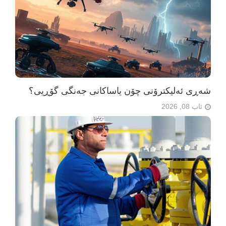
شەڕی ئەلیکترۆنی چۆن یاساکانی جەنگی گۆڕیی؟
ئاب 08, 2026