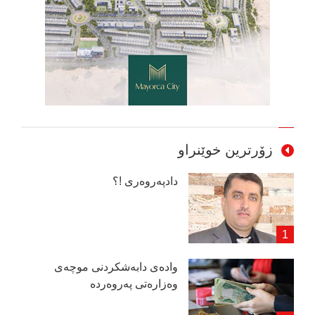
زۆرترین خوێنراو
دادپەروەری !؟
وادەی دابەشكردنی موچەی
وەزارەتی پەروەردە