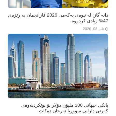
دانە گاز: لە نیوەی یەکەمی 2026 قازانجمان بە رێژەی
47% زیادی کردووە
ئاب 08, 2026
بانکی جیهانی 100 ملیۆن دۆلار بۆ نوێکردنەوەی
کەرتی دارایی سووریا تەرخان دەکات