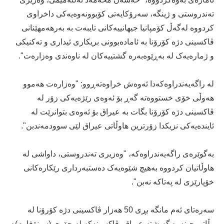
تەندروستی و ژینگە، سەرۆکایەتی کۆبوونەوەیەکی داخراوی
کردووە لەگەڵ کۆمپانیا جیهانییەکانی تایبەت بە بەرهەمهێنانی
ڤاکسینی دژە کۆرۆنا بە ئامادەبوونی بریکاری ئیداری و تەکنیکی
و ژمارەیەک لە بەڕێوەبەرە گشتییەکان لە ناوەندی وەزارەت".
لە راگەیەندراوەکەدا ئەوەش خراوەتەڕوو: "وەزارەت هەموو
هەوڵی خۆی خستووەتە گەڕ بۆ ئەوەی رێژەیەکی زۆر لە
ڤاکسینی دژە کۆرۆنا بگات بە عیراق بۆ ئەوەی بتوانرێت لە
ئایندەیەکی نزیکدا زۆرترین هاوڵاتی عیراق لێی سوودمه‌ندبن".
بەگوێرەی راگەیەندراوەکە، "وەزیری تەندروستی، داواشی لە
هاوڵاتیان کردووە بەهیچ شێوەیەک دەستبەرداری رێکارەکانی
خۆپارێزی لە پەتاکە نەبن".
سەرەتای ئەم مانگە بڕی 50 هەزار ڤاکسینی دژە کۆرۆنا لە
وڵاتی چینەوە گەیشتە عیراق، ڤاکسینەکە لە جۆری (سینۆفارم)ه