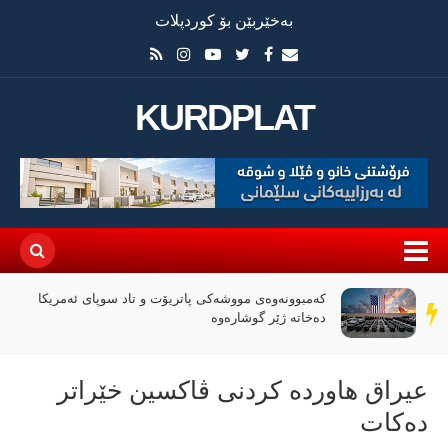
بەخێربێن بۆ کوردپلات
KURDPLAT
کەمبوونەوەی مووشەکی پاتریۆت و تاد سوپای ئەمریکا
سەر
دەخاتە ژێر گوشارەوە
دێڕ
عیراق هاورده‌ كردنی ڤاكسین خێراتر
ده‌كات