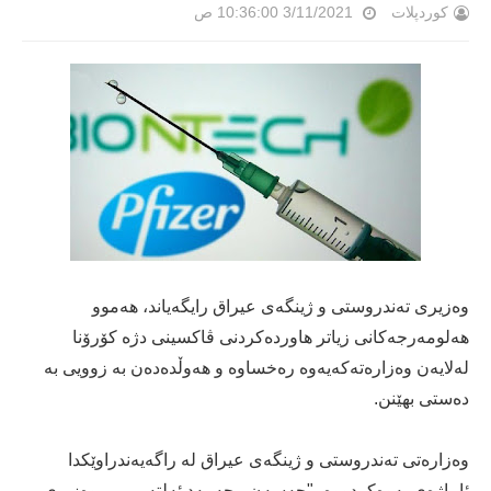
کوردپلات
3/11/2021 10:36:00 ص
وەزیری تەندروستی و ژینگەی عیراق رایگەیاند، هەموو
هەلومەرجەکانی زیاتر هاوردەکردنی ڤاکسینی دژە کۆرۆنا
لەلایەن وەزارەتەکەیەوە رەخساوە و هه‌وڵده‌ده‌ن به‌ زوویی به‌
ده‌ستی بهێنن.
وەزارەتی تەندروستی و ژینگەی عیراق له‌ راگەیەندراوێکدا
ئاماژەی بەوەکردووه‌، "حەسەن محەمەد ئەلتەمیمی، وەزیری