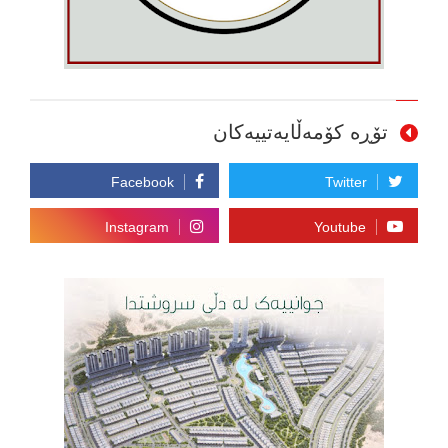
تۆڕە کۆمەڵایەتییەکان