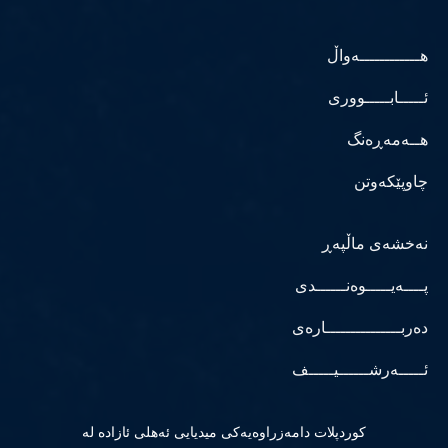
هــــــــــــەواڵ
ئـــــابـــــووری
هــەمەڕەنگ
چاوپێکەوتن
نەخشەی ماڵپەڕ
پــــەیـــــوەنــــــدی
دەربـــــــــــــــارەی
ئـــــەرشــــــیـــــف
كوردپلات دامەزراوەیەكی میدیایی ئەهلی ئازادە لە