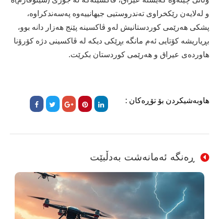
و لەلایەن رێکخراوی تەندروستیی جیهانییەوە پەسەندکراوە،
پشکی هەرێمی کوردستانیش لەو ڤاکسینە پێنج هەزار دانە بوو،
بڕیاریشە کۆتایی ئەم مانگە بڕێکی دیکە لە ڤاکسینی دژە کۆرۆنا
هاوردەی عیراق و هەرێمی کوردستان بکرێت.
هاوبەشیکردن بۆ تۆڕەکان :
ڕەنگە ئەمانەشت بەدڵبێت