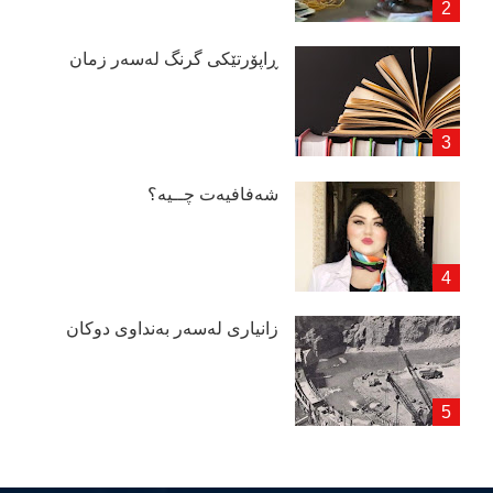
ڕاپۆرتێكی گرنگ لەسەر زمان
شەفافیەت چــیە؟
زانیاری لەسەر بەنداوی دوكان