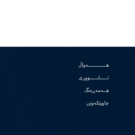
هــــــــــــەواڵ
ئـــــابـــــووری
هــەمەڕەنگ
چاوپێکەوتن