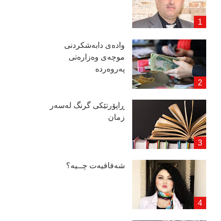
وادەی دابەشكردنی
موچەی وەزارەتی
پەروەردە
ڕاپۆرتێكی گرنگ لەسەر
زمان
شەفافیەت چــیە؟