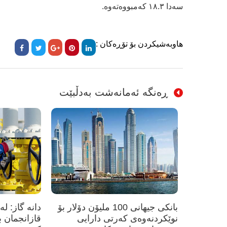
سەدا ١٨.٣ کەمبووەتەوە.
هاوبەشیکردن بۆ تۆڕەکان :
ڕەنگە ئەمانەشت بەدڵبێت
بانکی جیهانی 100 ملیۆن دۆلار بۆ
نوێکردنەوەی کەرتی دارایی