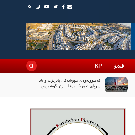
ڤیدیۆ
KP
کەمبوونەوەی مووشەکی پاتریۆت و تاد
سوپای ئەمریکا دەخاتە ژێر گوشارەوە