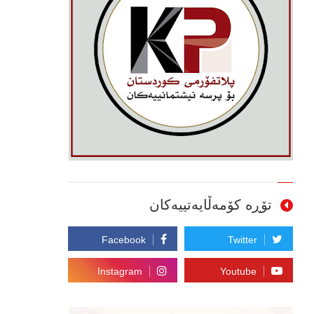
تۆڕە کۆمەڵایەتییەکان