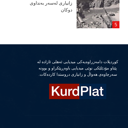
زانیاری لەسەر بەنداوی
دوكان
كوردپلات دامەزراوەیەكی میدیایی ئەهلی ئازادە لە
پێناو مۆدێلێكی نوێی میدیایی باوەڕپێكراو و بوونە
سەرچاوەی هەواڵ و زانیاری دروستدا كاردەكات.