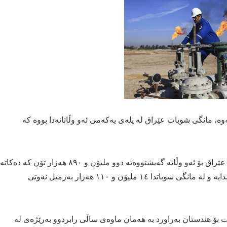
وە، مانگی شوبات عێراق لە پلەی یەکەمی ئەو وڵاتانەدا بووە کە
بەپێی داتاكانی حكومەتی هیندستان،بڕی ھەناردەی نەوتی عێراق بۆ ئەو وڵاتە گەیشتووەتە دوو ملیۆن و ٨٩٠ ھەزار تۆن کە دەکاتە
٢٠ ملیۆن و ٢٣٠ ھەزار بەرمیل، ئەمریکاش لە پلەی دوەمدایە و لە مانگی شوباتدا ١٤ ملیۆن و ١١٠ ھەزار بەرمیل نەوتی
ت بۆ ھندستان بەراورد بە ھەمان ماوەی ساڵی رابردوو بەرێژەی لە