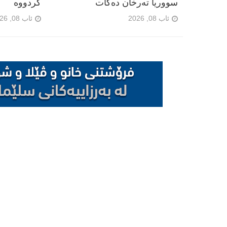
سووریا تەرخان دەکات
کردووە
ئاب 08, 2026
ئاب 08, 2026