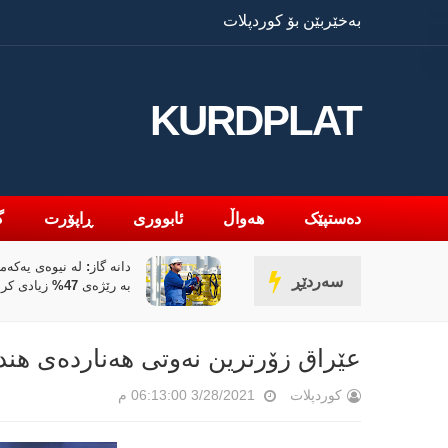
بەخێربێن بۆ کوردپلات
KURDPLAT
دەستپێک
هەواڵ
ئابووری
ڕاپۆرت
گ
 عێراق لە نێوان ملیاران و ئاگردا
سەردێڕ
بە رێژەی 47% زیادی کردووە
عێراق زۆرترین نەوتی ھەناردەی ھند
کوردپلات
3/28/2021 06:13:00 م