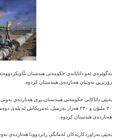
بەگوێرەی ئەو داتایانەی حکومەتی ھندستان بڵاویکردووەتە
زۆرترین نەوتیان ھەناردەی هیندستان کردوە.
ھەناردەی ھندستان کردوە.
بەپێی بەراوردكاریەكان لەمانگی رابردوودا ھەناردەی نەو