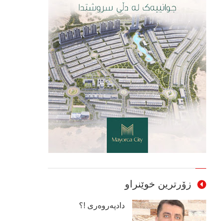
زۆرترین خوێنراو
دادپەروەری !؟