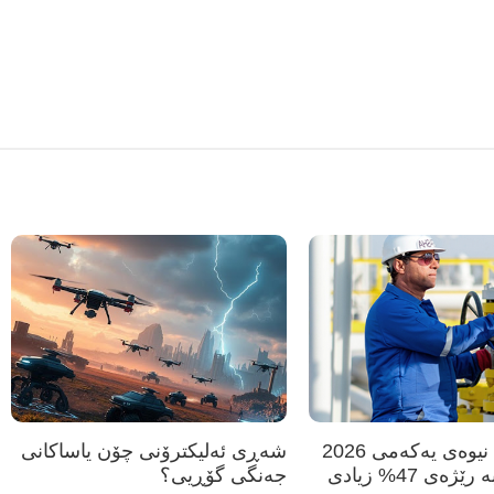
دانە گاز: لە نیوەی یەکەمی 2026
شەڕی ئەلیکترۆنی چۆن یاساکانی
قازانجمان بە رێژەی 47% زیادی
جەنگی گۆڕیی؟