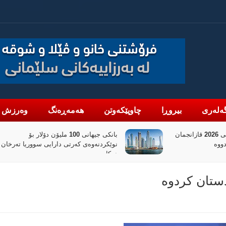
ەلەری
بیروڕا
چاوپێکەوتن
هەمەڕەنگ
وەرزش
دانە گاز: لە نیوەی یەکەمی 2026 قازانجمان
بانکی جیهانی 100 ملیۆن دۆلار بۆ
نوێکردنەوەی کەرتی دارایی سووریا تەرخان
دەکات
ستان کردوە