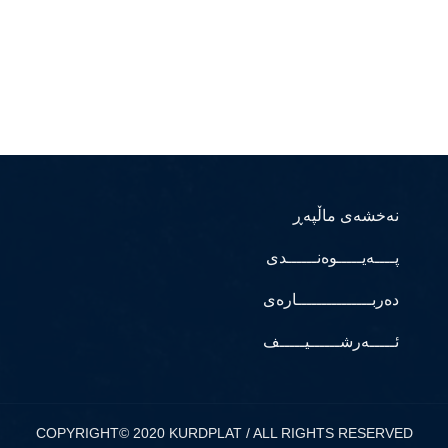
نەخشەی ماڵپەڕ
پــــەیـــــوەنــــــدی
دەربـــــــــــــــارەی
ئـــــەرشــــــیـــــف
COPYRIGHT© 2020 KURDPLAT / ALL RIGHTS RESERVED